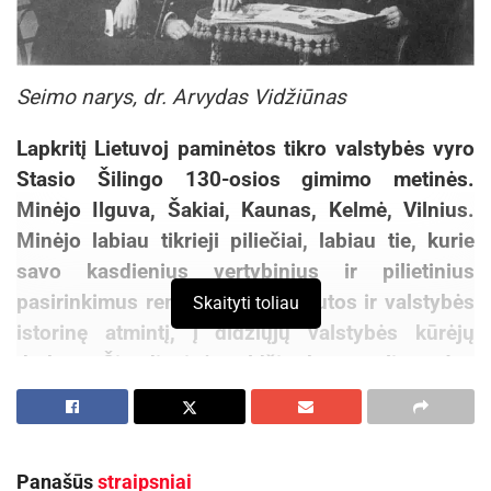
Seimo narys, dr. Arvydas Vidžiūnas
Lapkritį Lietuvoj paminėtos tikro valstybės vyro
Stasio Šilingo 130-osios gimimo metinės.
Minėjo Ilguva, Šakiai, Kaunas, Kelmė, Vilnius.
Minėjo labiau tikrieji piliečiai, labiau tie, kurie
savo kasdienius vertybinius ir pilietinius
pasirinkimus remia ir į mūsų tautos ir valstybės
Skaityti toliau
istorinę atmintį, į didžiųjų valstybės kūrėjų
darbus. Šiandieninė valdžia buvo toliau. Jos
požiūris į Laisvę, labai gaila, ir šiandien dar gana
problemiškas ir primityvokai partinis…
S.Šilingas iš lėto grįžta į Lietuvos gyvenimą,
Panašūs
straipsniai