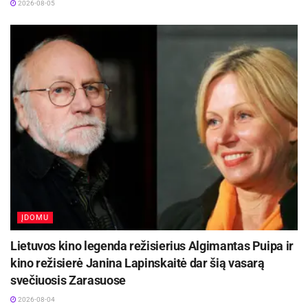
nesiims drausti.
2026-08-05
ĮDOMU
Lietuvos kino legenda režisierius Algimantas Puipa ir
kino režisierė Janina Lapinskaitė dar šią vasarą
svečiuosis Zarasuose
2026-08-04