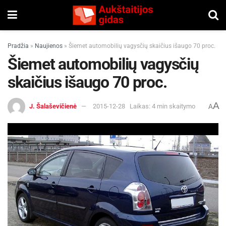
Pradžia
»
Naujienos
»
Šiemet automobilių vagysčių skaičius išaugo 70 proc.
Šiemet automobilių vagysčių
skaičius išaugo 70 proc.
A
J. Šalaševičienė
2015-12-28
Laikas: 4 min skaitymo
A