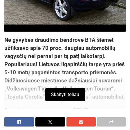
Ne gyvybės draudimo bendrovė BTA šiemet
užfiksavo apie 70 proc. daugiau automobilių
vagysčių nei pernai per tą patį laikotarpį.
Populiariausi Lietuvos ilgapirščių tarpe yra prieš
5-10 metų pagamintos transporto priemonės.
Didžiuosiuose miestuose dažniausiai nuvaromi
„Volkswagen Tiguan“, „Volkswagen Touran“,
Skaityti toliau
„Toyota Corolla“, „Toyota Avensis“ automobiliai.
Pasak draudimo bendrovės BTA Ekspertizių
skyriaus vadovo Andriaus Žiukelio, svarbiausia ką
tik įsigijus automobilį nedelsiant pasirūpinti jo