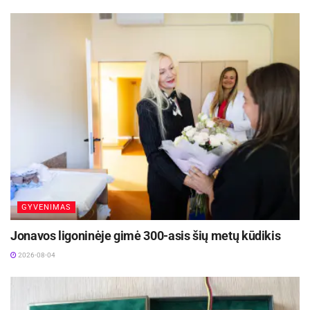
GYVENIMAS
Jonavos ligoninėje gimė 300-asis šių metų kūdikis
2026-08-04