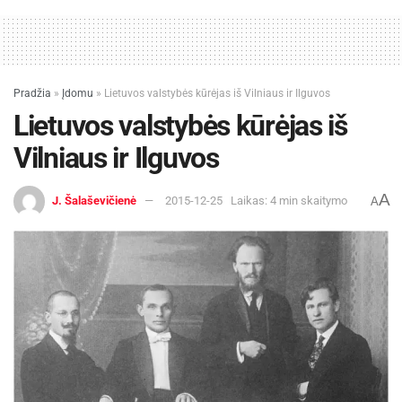
Pradžia
»
Įdomu
»
Lietuvos valstybės kūrėjas iš Vilniaus ir Ilguvos
Lietuvos valstybės kūrėjas iš
Vilniaus ir Ilguvos
A
J. Šalaševičienė
2015-12-25
Laikas: 4 min skaitymo
A