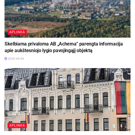
APLINKA
Skelbiama privaloma AB „Achema“ parengta informacija
apie aukštesniojo lygio pavojingąjį objektą
2026-08-06
APLINKA