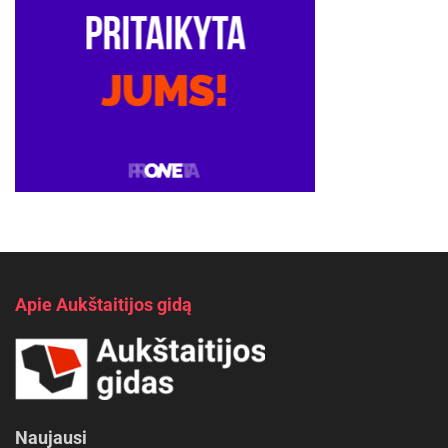
Apie Aukštaitijos gidą
Naujausi