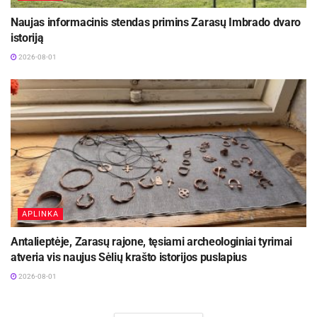
Naujas informacinis stendas primins Zarasų Imbrado dvaro
istoriją
2026-08-01
APLINKA
Antalieptėje, Zarasų rajone, tęsiami archeologiniai tyrimai
atveria vis naujus Sėlių krašto istorijos puslapius
2026-08-01