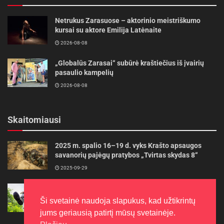
Netrukus Zarasuose – aktorinio meistriškumo
kursai su aktore Emilija Latėnaite
2026-08-08
„Globalūs Zarasai“ subūrė kraštiečius iš įvairių
pasaulio kampelių
2026-08-08
Skaitomiausi
2025 m. spalio 16–19 d. vyks Krašto apsaugos
savanorių pajėgų pratybos „Tvirtas skydas 8“
2025-09-29
Gudrybės, kad trimerio pjovimo valas tarnautų
ilgiau
Ši svetainė naudoja slapukus, kad užtikrintų
2022-06-27
jums geriausią patirtį mūsų svetainėje.