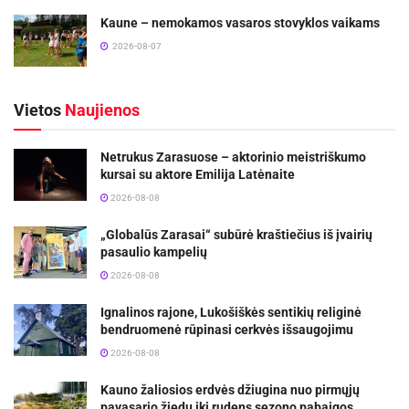
Kaune – nemokamos vasaros stovyklos vaikams
2026-08-07
Vietos
Naujienos
Netrukus Zarasuose – aktorinio meistriškumo
kursai su aktore Emilija Latėnaite
2026-08-08
„Globalūs Zarasai“ subūrė kraštiečius iš įvairių
pasaulio kampelių
2026-08-08
Ignalinos rajone, Lukošiškės sentikių religinė
bendruomenė rūpinasi cerkvės išsaugojimu
2026-08-08
Kauno žaliosios erdvės džiugina nuo pirmųjų
pavasario žiedų iki rudens sezono pabaigos