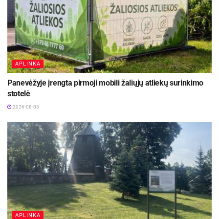
APLINKA
Panevėžyje įrengta pirmoji mobili žaliųjų atliekų surinkimo
stotelė
2026-08-03
APLINKA