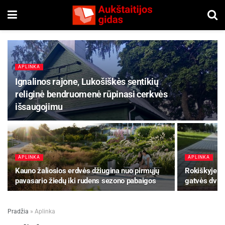
APLINKA
Ignalinos rajone, Lukošiškės sentikių
religinė bendruomenė rūpinasi cerkvės
išsaugojimu
APLINKA
APLINKA
Kauno žaliosios erdvės džiugina nuo pirmųjų
Rokiškyje u
pavasario žiedų iki rudens sezono pabaigos
gatvės dvira
Pradžia
»
Aplinka