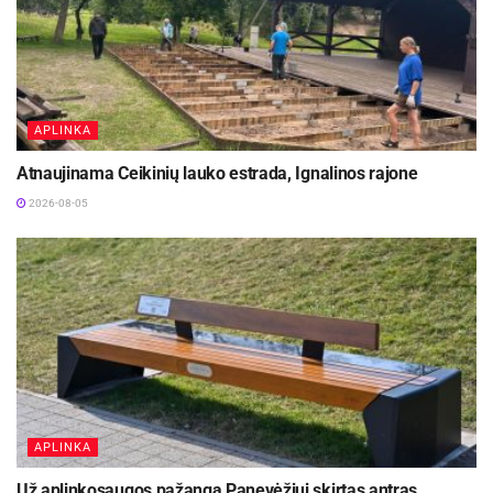
APLINKA
Atnaujinama Ceikinių lauko estrada, Ignalinos rajone
2026-08-05
APLINKA
Už aplinkosaugos pažangą Panevėžiui skirtas antras