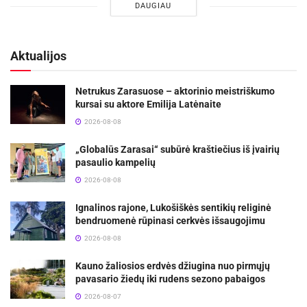
DAUGIAU
Aktualijos
Netrukus Zarasuose – aktorinio meistriškumo
kursai su aktore Emilija Latėnaite
2026-08-08
„Globalūs Zarasai“ subūrė kraštiečius iš įvairių
pasaulio kampelių
2026-08-08
Ignalinos rajone, Lukošiškės sentikių religinė
bendruomenė rūpinasi cerkvės išsaugojimu
2026-08-08
Kauno žaliosios erdvės džiugina nuo pirmųjų
pavasario žiedų iki rudens sezono pabaigos
2026-08-07