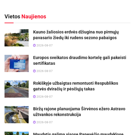
Vietos
Naujienos
Kauno žaliosios erdvės džiugina nuo pirmųjų
pavasario žiedų iki rudens sezono pabaigos
2026-08-07
Europos sveikatos draudimo kortelę gali pakeisti
sertifikatas
2026-08-07
Rokiškyje užbaigtas remontuoti Respublikos
gatvės dviračių ir pėsčiųjų takas
2026-08-07
Biržų rajone planuojama Širvėnos ežero Astravo
užtvankos rekonstrukcija
2026-08-07
Maudytis galima visose Panevėžio maudyklose,