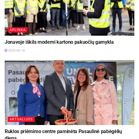
APLINKA
Jonavoje iškils moderni kartono pakuočių gamykla
2026-06-18
AKTUALIJOS
Ruklos priėmimo centre paminėta Pasaulinė pabėgėlių
diena