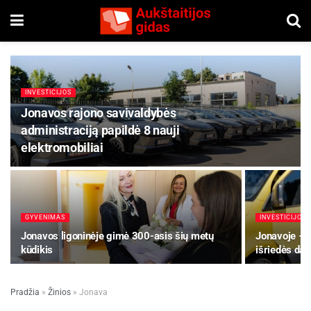
INVESTICIJOS
Jonavos rajono savivaldybės
administraciją papildė 8 nauji
elektromobiliai
GYVENIMAS
INVESTICIJOS
Jonavos ligoninėje gimė 300-asis šių metų
Jonavoje – p
kūdikis
išriedės dar
Pradžia
»
Žinios
»
Jonava