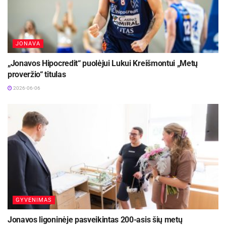
JONAVA
„Jonavos Hipocredit“ puolėjui Lukui Kreišmontui „Metų
proveržio“ titulas
2026-06-06
GYVENIMAS
Jonavos ligoninėje pasveikintas 200-asis šių metų