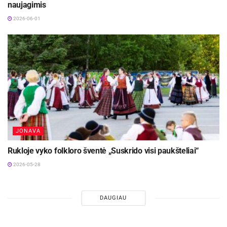
naujagimis
2026-06-01
JONAVA
Rukloje vyko folkloro šventė „Suskrido visi paukšteliai“
2026-05-28
DAUGIAU