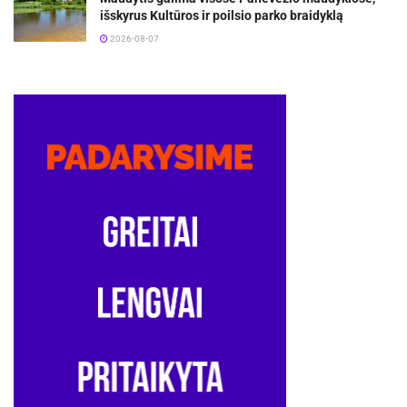
išskyrus Kultūros ir poilsio parko braidyklą
2026-08-07