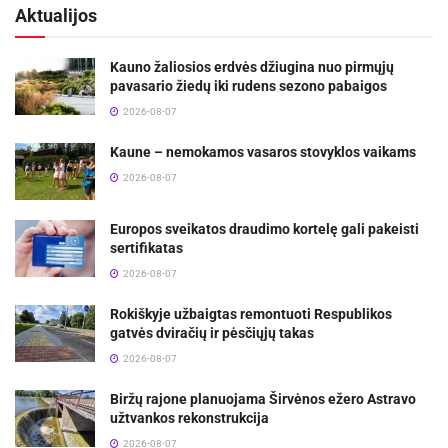
Aktualijos
Kauno žaliosios erdvės džiugina nuo pirmųjų
pavasario žiedų iki rudens sezono pabaigos
2026-08-07
Kaune – nemokamos vasaros stovyklos vaikams
2026-08-07
Europos sveikatos draudimo kortelę gali pakeisti
sertifikatas
2026-08-07
Rokiškyje užbaigtas remontuoti Respublikos
gatvės dviračių ir pėsčiųjų takas
2026-08-07
Biržų rajone planuojama Širvėnos ežero Astravo
užtvankos rekonstrukcija
2026-08-07