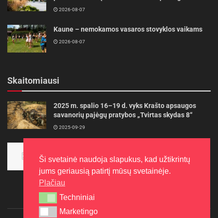
2026-08-07
Kaune – nemokamos vasaros stovyklos vaikams
2026-08-07
Skaitomiausi
2025 m. spalio 16–19 d. vyks Krašto apsaugos
savanorių pajėgų pratybos „Tvirtas skydas 8“
2025-09-29
Panevėžietės tarptautinėje programoje siekia
aukso
Ši svetainė naudoja slapukus, kad užtikrintų
2015-10-30
jums geriausią patirtį mūsų svetainėje.
Plačiau
Techniniai
Techniniai
Marketingo
Marketingo