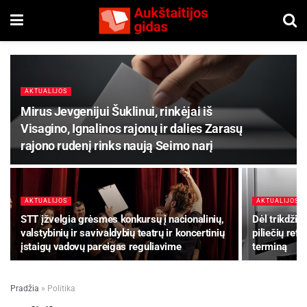
AKTUALIJOS
Mirus Jevgenijui Šuklinui, rinkėjai iš
Visagino, Ignalinos rajonų ir dalies Zarasų
rajono rudenį rinks naują Seimo narį
AKTUALIJOS
AKTUALIJOS
STT įžvelgia grėsmes konkursų į nacionalinių,
Dėl trikdžių
valstybinių ir savivaldybių teatrų ir koncertinių
piliečių ref
įstaigų vadovų pareigas reguliavime
terminą
Pradžia
»
Politika