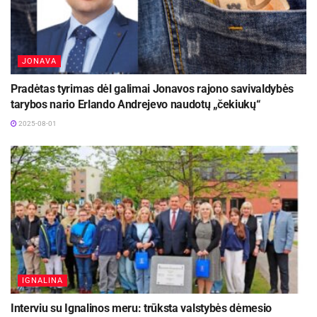
JONAVA
Pradėtas tyrimas dėl galimai Jonavos rajono savivaldybės
tarybos nario Erlando Andrejevo naudotų „čekiukų“
2025-08-01
IGNALINA
Interviu su Ignalinos meru: trūksta valstybės dėmesio