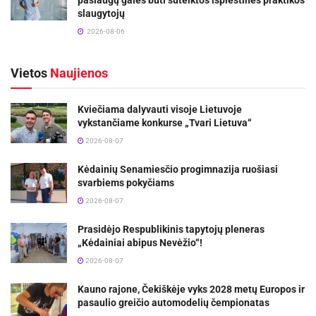
paslaugų galės būti suteiktos išplėstinės praktikos
slaugytojų
2026-08-06
Vietos
Naujienos
Kviečiama dalyvauti visoje Lietuvoje
vykstančiame konkurse „Tvari Lietuva“
2026-08-07
Kėdainių Senamiesčio progimnazija ruošiasi
svarbiems pokyčiams
2026-08-07
Prasidėjo Respublikinis tapytojų pleneras
„Kėdainiai abipus Nevėžio“!
2026-08-07
Kauno rajone, Čekiškėje vyks 2028 metų Europos ir
pasaulio greičio automodelių čempionatas