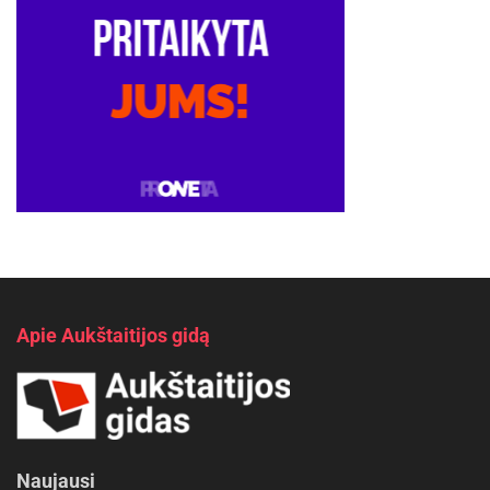
Apie Aukštaitijos gidą
Naujausi