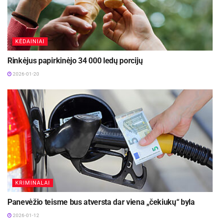
KĖDAINIAI
Rinkėjus papirkinėjo 34 000 ledų porcijų
2026-01-20
KRIMINALAI
Panevėžio teisme bus atversta dar viena „čekiukų“ byla
2026-01-12