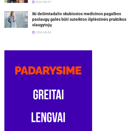
2026-08-07
Iki dešimtadalio skubiosios medicinos pagalbos
paslaugų galės būti suteiktos išplėstinės praktikos
slaugytojų
2026-08-06