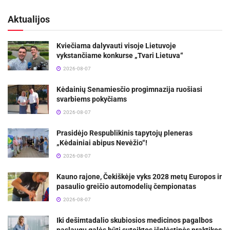
Aktualijos
Kviečiama dalyvauti visoje Lietuvoje
vykstančiame konkurse „Tvari Lietuva“
2026-08-07
Kėdainių Senamiesčio progimnazija ruošiasi
svarbiems pokyčiams
2026-08-07
Prasidėjo Respublikinis tapytojų pleneras
„Kėdainiai abipus Nevėžio“!
2026-08-07
Kauno rajone, Čekiškėje vyks 2028 metų Europos ir
pasaulio greičio automodelių čempionatas
2026-08-07
Iki dešimtadalio skubiosios medicinos pagalbos