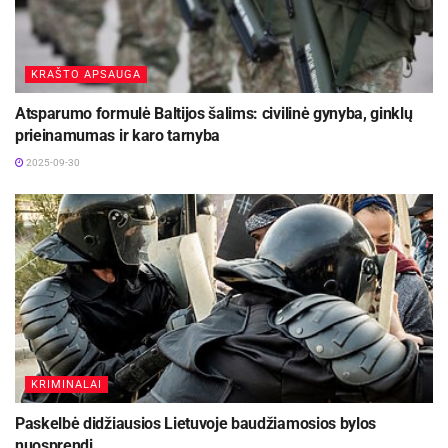
KRAŠTO APSAUGA
Atsparumo formulė Baltijos šalims: civilinė gynyba, ginklų
prieinamumas ir karo tarnyba
2025-09-30
KRIMINALAI
Paskelbė didžiausios Lietuvoje baudžiamosios bylos
nuosprendį