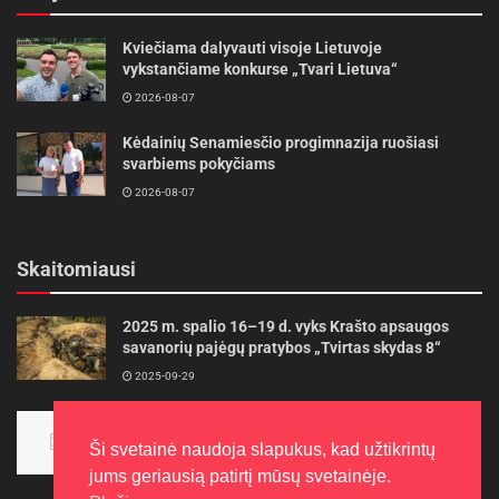
Kviečiama dalyvauti visoje Lietuvoje
vykstančiame konkurse „Tvari Lietuva“
2026-08-07
Kėdainių Senamiesčio progimnazija ruošiasi
svarbiems pokyčiams
2026-08-07
Skaitomiausi
2025 m. spalio 16–19 d. vyks Krašto apsaugos
savanorių pajėgų pratybos „Tvirtas skydas 8“
2025-09-29
Panevėžietės tarptautinėje programoje siekia
aukso
Ši svetainė naudoja slapukus, kad užtikrintų
2015-10-30
jums geriausią patirtį mūsų svetainėje.