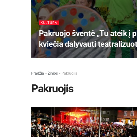
KULTŪRA
Pakruojo šventė „Tu ateik į
kviečia dalyvauti teatralizuo
Pradžia
»
Žinios
»
Pakruojis
Pakruojis