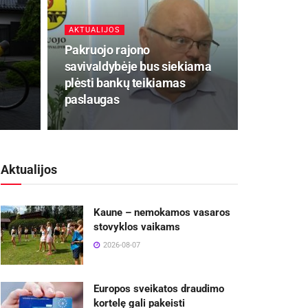
AKTUALIJOS
Pakruojo rajono
savivaldybėje bus siekiama
plėsti bankų teikiamas
paslaugas
Aktualijos
Kaune – nemokamos vasaros
stovyklos vaikams
2026-08-07
Europos sveikatos draudimo
kortelę gali pakeisti