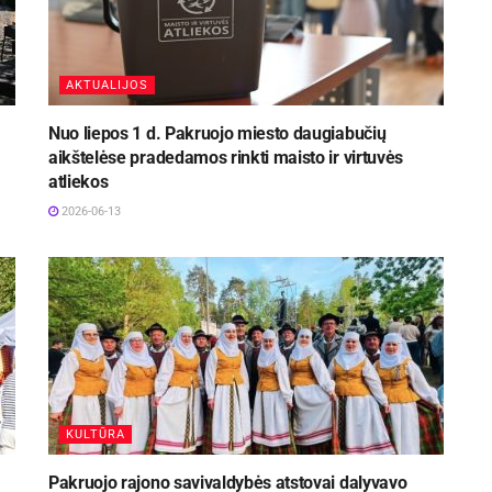
AKTUALIJOS
Nuo liepos 1 d. Pakruojo miesto daugiabučių
aikštelėse pradedamos rinkti maisto ir virtuvės
atliekos
2026-06-13
KULTŪRA
Pakruojo rajono savivaldybės atstovai dalyvavo