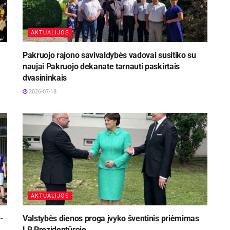
AKTUALIJOS
Pakruojo rajono savivaldybės vadovai susitiko su
naujai Pakruojo dekanate tarnauti paskirtais
dvasininkais
2026-07-18
AKTUALIJOS
-
Valstybės dienos proga įvyko šventinis priėmimas
LR Prezidentūroje