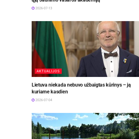
2026-07-13
AKTUALIJOS
Lietuva niekada nebuvo užbaigtas kūrinys – ją
kuriame kasdien
2026-07-04