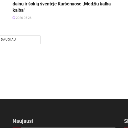
dainų ir šokių šventėje Kuršėnuose „Medžių kalba
kalba“
2026-05-26
DAUGIAU
Naujausi
S