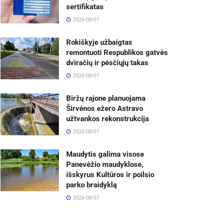
sertifikatas
2026-08-07
Rokiškyje užbaigtas
remontuoti Respublikos gatvės
dviračių ir pėsčiųjų takas
2026-08-07
Biržų rajone planuojama
Širvėnos ežero Astravo
užtvankos rekonstrukcija
2026-08-07
Maudytis galima visose
Panevėžio maudyklose,
išskyrus Kultūros ir poilsio
parko braidyklą
2026-08-07