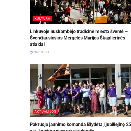
KULTŪRA
Linkuvoje nuskambėjo tradicinė miesto šventė –
Švenčiausiosios Mergelės Marijos Škaplierinės
atlaidai
2026-07-21
AKTUALIJOS
Pakruojo jaunimo komanda išlydėta į jubiliejinę 25
ąją Jaunimo vasaros akademiją