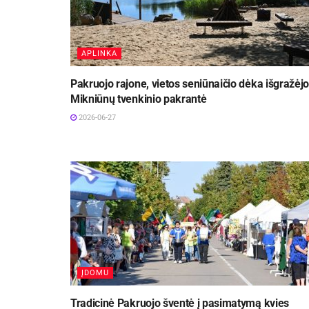
APLINKA
Pakruojo rajone, vietos seniūnaičio dėka išgražėjo
Mikniūnų tvenkinio pakrantė
2026-06-27
ĮDOMU
Tradicinė Pakruojo šventė į pasimatymą kvies