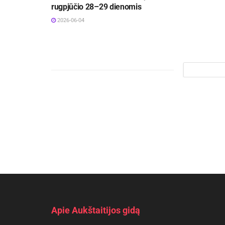
rugpjūčio 28–29 dienomis
2026-06-04
Apie Aukštaitijos gidą