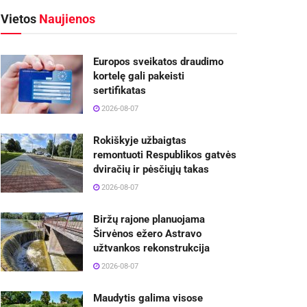
Vietos
Naujienos
Europos sveikatos draudimo
kortelę gali pakeisti
sertifikatas
2026-08-07
Rokiškyje užbaigtas
remontuoti Respublikos gatvės
dviračių ir pėsčiųjų takas
2026-08-07
Biržų rajone planuojama
Širvėnos ežero Astravo
užtvankos rekonstrukcija
2026-08-07
Maudytis galima visose