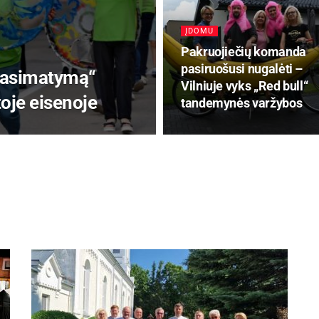
ĮDOMU
Pakruojiečių komanda
pasiruošusi nugalėti –
 pasimatymą“
Vilniuje vyks „Red bull“
toje eisenoje
tandemynės varžybos