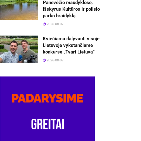
Panevėžio maudyklose,
išskyrus Kultūros ir poilsio
parko braidyklą
2026-08-07
Kviečiama dalyvauti visoje
Lietuvoje vykstančiame
konkurse „Tvari Lietuva“
2026-08-07