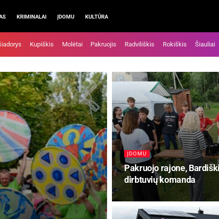
AS
KRIMINALAI
ĮDOMU
KULTŪRA
šiadorys
Kupiškis
Molėtai
Pakruojis
Radviliškis
Rokiškis
Šiauliai
ĮDOMU
Pakruojo rajone, Bardišk
dirbtuvių komanda