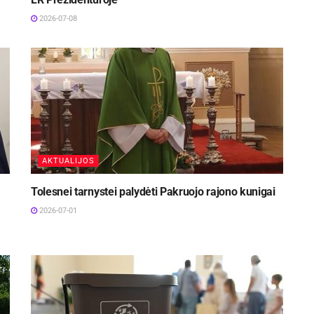
2026-07-08
AKTUALIJOS
Tolesnei tarnystei palydėti Pakruojo rajono kunigai
2026-07-01