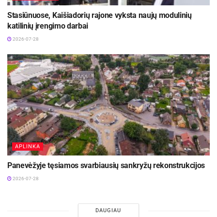
Stasiūnuose, Kaišiadorių rajone vyksta naujų modulinių
katilinių įrengimo darbai
2026-07-28
APLINKA
Panevėžyje tęsiamos svarbiausių sankryžų rekonstrukcijos
2026-07-28
DAUGIAU