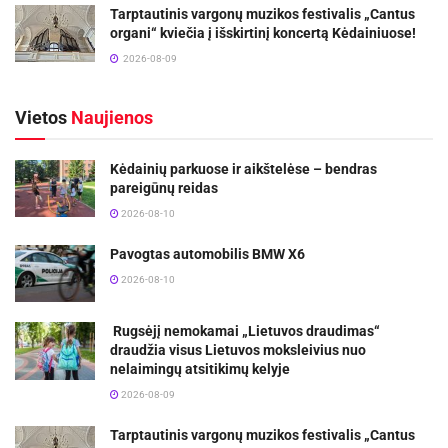
Tarptautinis vargonų muzikos festivalis „Cantus
organi“ kviečia į išskirtinį koncertą Kėdainiuose!
2026-08-09
Vietos
Naujienos
Kėdainių parkuose ir aikštelėse – bendras
pareigūnų reidas
2026-08-10
Pavogtas automobilis BMW X6
2026-08-10
Rugsėjį nemokamai „Lietuvos draudimas“
draudžia visus Lietuvos moksleivius nuo
nelaimingų atsitikimų kelyje
2026-08-09
Tarptautinis vargonų muzikos festivalis „Cantus