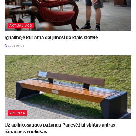
AKTUALIJOS
Ignalinoje kuriama dalijimosi daiktais stotelė
2026-08-05
APLINKA
Už aplinkosaugos pažangą Panevėžiui skirtas antras
išmanusis suoliukas