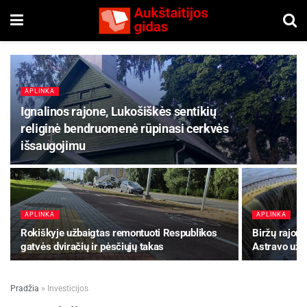
APLINKA
Ignalinos rajone, Lukošiškės sentikių
religinė bendruomenė rūpinasi cerkvės
išsaugojimu
APLINKA
APLINKA
Rokiškyje užbaigtas remontuoti Respublikos
Biržų rajon
gatvės dviračių ir pėsčiųjų takas
Astravo užt
Pradžia
»
Investicijos