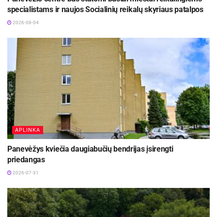
specialistams ir naujos Socialinių reikalų skyriaus patalpos
2026-08-04
APLINKA
Panevėžys kviečia daugiabučių bendrijas įsirengti
priedangas
2026-07-31