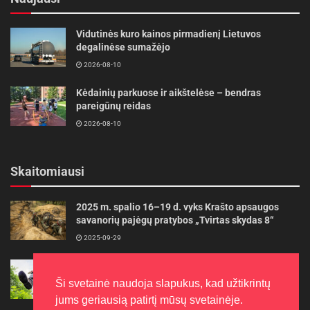
Vidutinės kuro kainos pirmadienį Lietuvos
degalinėse sumažėjo
2026-08-10
Kėdainių parkuose ir aikštelėse – bendras
pareigūnų reidas
2026-08-10
Skaitomiausi
2025 m. spalio 16–19 d. vyks Krašto apsaugos
savanorių pajėgų pratybos „Tvirtas skydas 8“
2025-09-29
Gudrybės, kad trimerio pjovimo valas tarnautų
ilgiau
Ši svetainė naudoja slapukus, kad užtikrintų
2022-06-27
jums geriausią patirtį mūsų svetainėje.