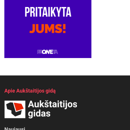
Apie Aukštaitijos gidą
Naujausi