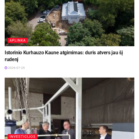
APLINKA
Istorinio Kurhauzo Kaune atgimimas: duris atvers jau šį
rudenį
2026-07-29
INVESTICIJOS