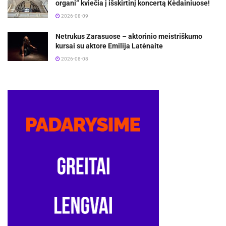
organi“ kviečia į išskirtinį koncertą Kėdainiuose!
2026-08-09
Netrukus Zarasuose – aktorinio meistriškumo
kursai su aktore Emilija Latėnaite
2026-08-08