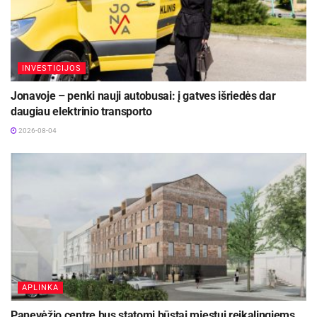
INVESTICIJOS
Jonavoje – penki nauji autobusai: į gatves išriedės dar
daugiau elektrinio transporto
2026-08-04
APLINKA
Panevėžio centre bus statomi būstai miestui reikalingiems