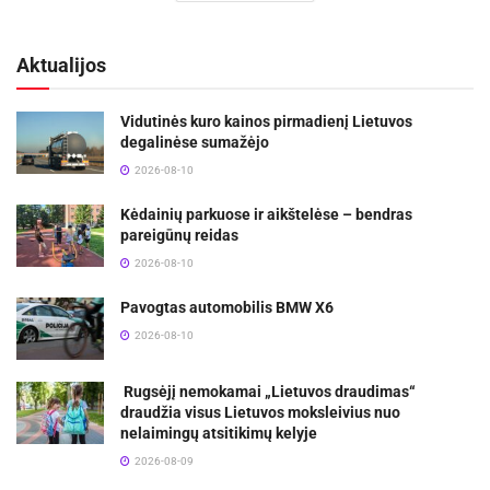
Aktualijos
Vidutinės kuro kainos pirmadienį Lietuvos
degalinėse sumažėjo
2026-08-10
Kėdainių parkuose ir aikštelėse – bendras
pareigūnų reidas
2026-08-10
Pavogtas automobilis BMW X6
2026-08-10
Rugsėjį nemokamai „Lietuvos draudimas“
draudžia visus Lietuvos moksleivius nuo
nelaimingų atsitikimų kelyje
2026-08-09