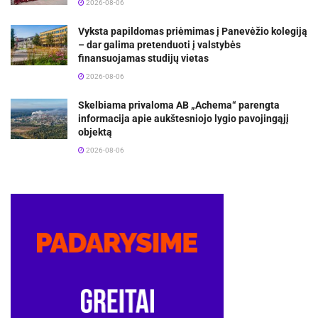
2026-08-06
Vyksta papildomas priėmimas į Panevėžio kolegiją
– dar galima pretenduoti į valstybės
finansuojamas studijų vietas
2026-08-06
Skelbiama privaloma AB „Achema“ parengta
informacija apie aukštesniojo lygio pavojingąjį
objektą
2026-08-06