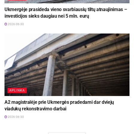
Ukmergėje prasideda vieno svarbiausių tiltų atnaujinimas –
investicijos sieks daugiau nei 5 mln. eurų
2026-06-30
APLINKA
A2 magistralėje prie Ukmergės pradedami dar dviejų
viadukų rekonstravimo darbai
2026-06-30