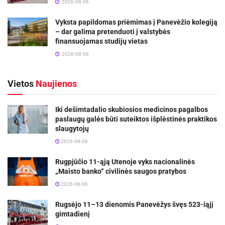
2026-08-06
Vyksta papildomas priėmimas į Panevėžio kolegiją
– dar galima pretenduoti į valstybės
finansuojamas studijų vietas
2026-08-06
Vietos
Naujienos
Iki dešimtadalio skubiosios medicinos pagalbos
paslaugų galės būti suteiktos išplėstinės praktikos
slaugytojų
2026-08-06
Rugpjūčio 11-ąją Utenoje vyks nacionalinės
„Maisto banko“ civilinės saugos pratybos
2026-08-06
Rugsėjo 11–13 dienomis Panevėžys švęs 523-iąjį
gimtadienį