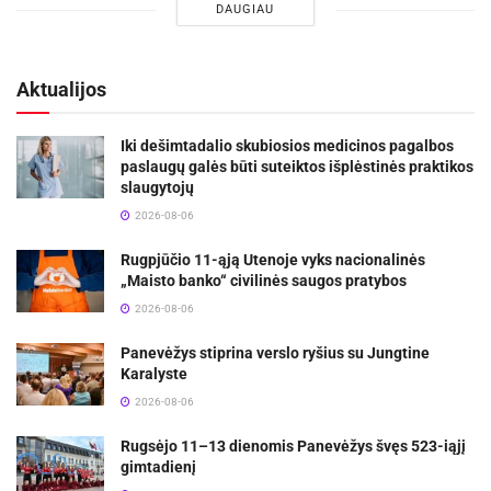
DAUGIAU
Aktualijos
Iki dešimtadalio skubiosios medicinos pagalbos
paslaugų galės būti suteiktos išplėstinės praktikos
slaugytojų
2026-08-06
Rugpjūčio 11-ąją Utenoje vyks nacionalinės
„Maisto banko“ civilinės saugos pratybos
2026-08-06
Panevėžys stiprina verslo ryšius su Jungtine
Karalyste
2026-08-06
Rugsėjo 11–13 dienomis Panevėžys švęs 523-iąjį
gimtadienį