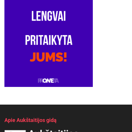
Apie Aukštaitijos gidą