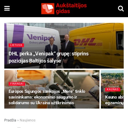
LIETUVA
DHL perka „Venipak“ grupę: stiprins
pozicijas Baltijos šalyse
FINANSAI
KAUNAS
Europos Sąjungos sankcijos „Mere“ tinklo
savininkams: ekonominio saugumo ir
Kauno abitur
solidarumo su Ukraina užtikrinimas
egzaminų rez
Pradžia
»
Naujienos