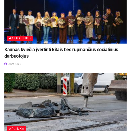
AKTUALIJOS
Kaunas kviečia įvertinti kitais besirūpinančius socialinius
darbuotojus
2026-06-30
APLINKA