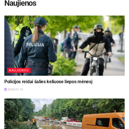
Naujienos
NAUJIENOS
Policijos reidai šalies keliuose liepos mėnesį
2026-07-13