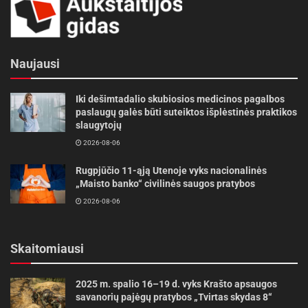
Naujausi
Iki dešimtadalio skubiosios medicinos pagalbos
paslaugų galės būti suteiktos išplėstinės praktikos
slaugytojų
2026-08-06
Rugpjūčio 11-ąją Utenoje vyks nacionalinės
„Maisto banko“ civilinės saugos pratybos
2026-08-06
Skaitomiausi
2025 m. spalio 16–19 d. vyks Krašto apsaugos
savanorių pajėgų pratybos „Tvirtas skydas 8“