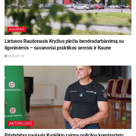
KAUNAS
Lietuvos Raudonasis Kryžius plečia bendradarbiavimą su
ligoninėmis – savanoriai praktikos semsis ir Kaune
2026-07-02
AKTUALIJOS
Pristatytas naujasis Kupiškio rajono policijos komisariato