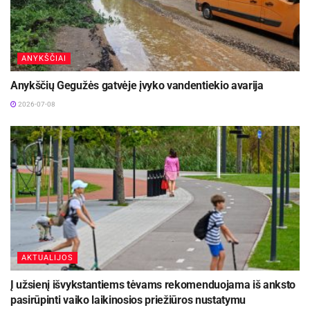
ANYKŠČIAI
Anykščių Gegužės gatvėje įvyko vandentiekio avarija
2026-07-08
AKTUALIJOS
Į užsienį išvykstantiems tėvams rekomenduojama iš anksto
pasirūpinti vaiko laikinosios priežiūros nustatymu