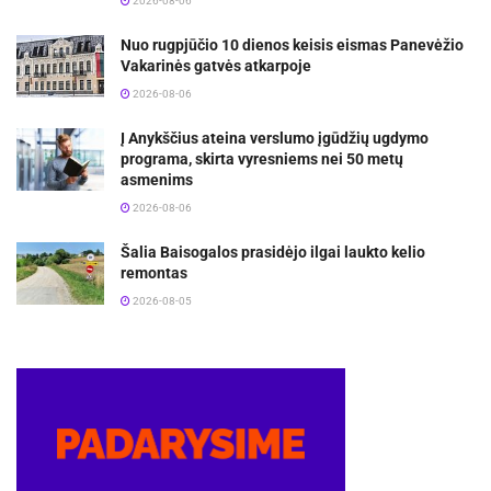
2026-08-06
Nuo rugpjūčio 10 dienos keisis eismas Panevėžio
Vakarinės gatvės atkarpoje
2026-08-06
Į Anykščius ateina verslumo įgūdžių ugdymo
programa, skirta vyresniems nei 50 metų
asmenims
2026-08-06
Šalia Baisogalos prasidėjo ilgai laukto kelio
remontas
2026-08-05