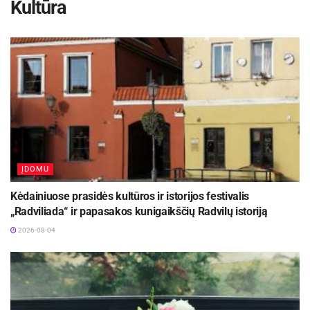
Kultūra
ĮDOMU
Kėdainiuose prasidės kultūros ir istorijos festivalis
„Radviliada“ ir papasakos kunigaikščių Radvilų istoriją
2026-08-04