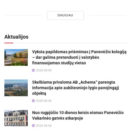
DAUGIAU
Aktualijos
Vyksta papildomas priėmimas į Panevėžio kolegiją
– dar galima pretenduoti į valstybės
finansuojamas studijų vietas
2026-08-06
Skelbiama privaloma AB „Achema“ parengta
informacija apie aukštesniojo lygio pavojingąjį
objektą
2026-08-06
Nuo rugpjūčio 10 dienos keisis eismas Panevėžio
Vakarinės gatvės atkarpoje
2026-08-06