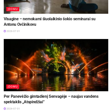
ĮDOMU
Visagine – nemokami šiuolaikinio šokio seminarai su
Antonu Ovčinikovu
2026-07-31
ĮDOMU
Per Panevėžio gimtadienį Senvagėje – naujas vandens
spektaklis „Atspindžiai“
2026-07-31