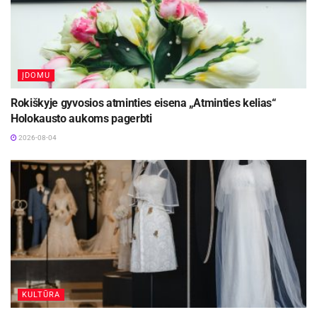
ĮDOMU
Rokiškyje gyvosios atminties eisena „Atminties kelias“
Holokausto aukoms pagerbti
2026-08-04
KULTŪRA