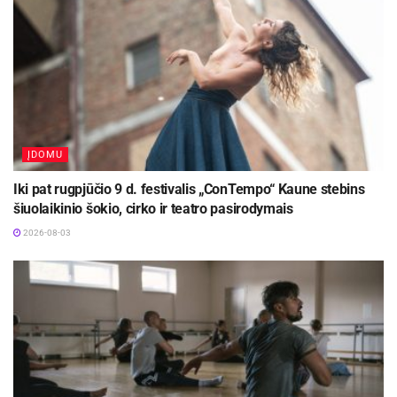
ĮDOMU
Iki pat rugpjūčio 9 d. festivalis „ConTempo“ Kaune stebins
šiuolaikinio šokio, cirko ir teatro pasirodymais
2026-08-03