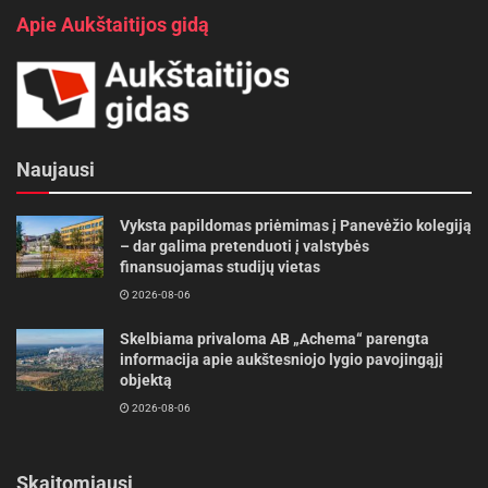
Apie Aukštaitijos gidą
Naujausi
Vyksta papildomas priėmimas į Panevėžio kolegiją
– dar galima pretenduoti į valstybės
finansuojamas studijų vietas
2026-08-06
Skelbiama privaloma AB „Achema“ parengta
informacija apie aukštesniojo lygio pavojingąjį
objektą
2026-08-06
Skaitomiausi