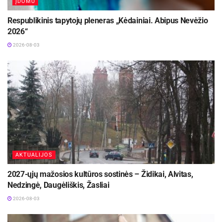
ĮDOMU
Respublikinis tapytojų pleneras „Kėdainiai. Abipus Nevėžio
2026“
2026-08-03
AKTUALIJOS
2027-ųjų mažosios kultūros sostinės – Židikai, Alvitas,
Nedzingė, Daugėliškis, Žasliai
2026-08-03