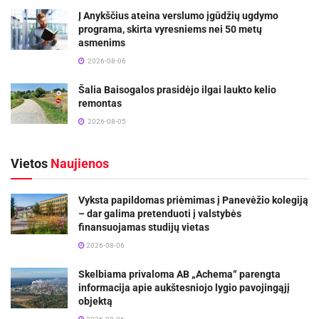
Į Anykščius ateina verslumo įgūdžių ugdymo
programa, skirta vyresniems nei 50 metų
asmenims
2026-08-06
Šalia Baisogalos prasidėjo ilgai laukto kelio
remontas
2026-08-05
Vietos
Naujienos
Vyksta papildomas priėmimas į Panevėžio kolegiją
– dar galima pretenduoti į valstybės
finansuojamas studijų vietas
2026-08-06
Skelbiama privaloma AB „Achema“ parengta
informacija apie aukštesniojo lygio pavojingąjį
objektą