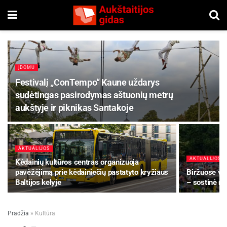
ĮDOMU
Festivalį „ConTempo“ Kaune uždarys
sudėtingas pasirodymas aštuonių metrų
aukštyje ir piknikas Santakoje
AKTUALIJOS
AKTUALIJOS
Kėdainių kultūros centras organizuoja
pavėžėjimą prie kėdainiečių pastatyto kryžiaus
Biržuose vyk
Baltijos kelyje
– sostinė m
Pradžia
»
Kultūra