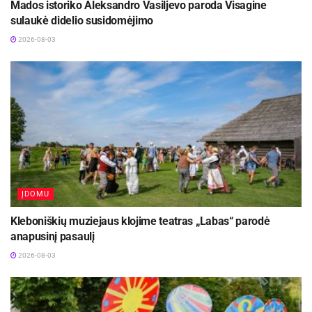
Mados istoriko Aleksandro Vasiljevo paroda Visagine
sulaukė didelio susidomėjimo
2026-08-03
ĮDOMU
Kleboniškių muziejaus klojime teatras „Labas“ parodė
anapusinį pasaulį
2026-08-03