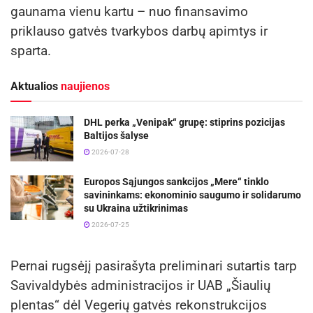
gaunama vienu kartu – nuo finansavimo
priklauso gatvės tvarkybos darbų apimtys ir
sparta.
Aktualios
naujienos
DHL perka „Venipak“ grupę: stiprins pozicijas
Baltijos šalyse
2026-07-28
Europos Sąjungos sankcijos „Mere“ tinklo
savininkams: ekonominio saugumo ir solidarumo
su Ukraina užtikrinimas
2026-07-25
Pernai rugsėjį pasirašyta preliminari sutartis tarp
Savivaldybės administracijos ir UAB „Šiaulių
plentas“ dėl Vegerių gatvės rekonstrukcijos