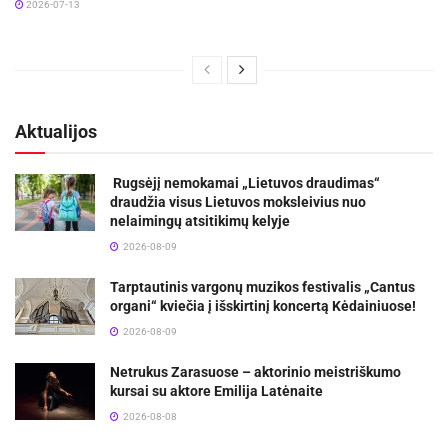
2026-07-13
Aktualijos
Rugsėjį nemokamai „Lietuvos draudimas“
draudžia visus Lietuvos moksleivius nuo
nelaimingų atsitikimų kelyje
2026-08-09
Tarptautinis vargonų muzikos festivalis „Cantus
organi“ kviečia į išskirtinį koncertą Kėdainiuose!
2026-08-09
Netrukus Zarasuose – aktorinio meistriškumo
kursai su aktore Emilija Latėnaite
2026-08-08