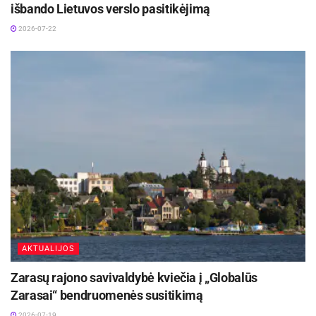
išbando Lietuvos verslo pasitikėjimą
2026-07-22
AKTUALIJOS
Zarasų rajono savivaldybė kviečia į „Globalūs
Zarasai“ bendruomenės susitikimą
2026-07-19