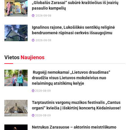
„Globalūs Zarasai“ subūrė kraštiečius iš įvairių
pasaulio kampelių
2026-08-08
Ignalinos rajone, Lukošiškės sentikių religinė
bendruomenė rūpinasi cerkvės išsaugojimu
2026-08-08
Vietos
Naujienos
Rugsėjį nemokamai „Lietuvos draudimas“
draudžia visus Lietuvos moksleivius nuo
nelaimingų atsitikimų kelyje
2026-08-09
Tarptautinis vargonų muzikos festivalis „Cantus
organi“ kviečia į išskirtinį koncertą Kėdainiuose!
2026-08-09
Netrukus Zarasuose – aktorinio meistriškumo