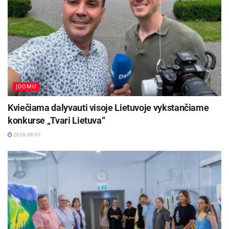
mielesnį tiek svečiams, tiek mūsų žmonėms:
vaikams, jų tėvams ir seneliams.
Aktualios
naujienos
Tarptautinis vargonų muzikos festivalis „Cantus
organi“ kviečia į išskirtinį koncertą Kėdainiuose!
ĮDOMU
2026-08-09
Kviečiama dalyvauti visoje Lietuvoje vykstančiame
Netrukus Zarasuose – aktorinio meistriškumo
konkurse „Tvari Lietuva“
kursai su aktore Emilija Latėnaite
2026-08-07
2026-08-08
Linkime Jums gražių, nepakartojamų šventės
akimirkų.
Biržų miesto seniūnija