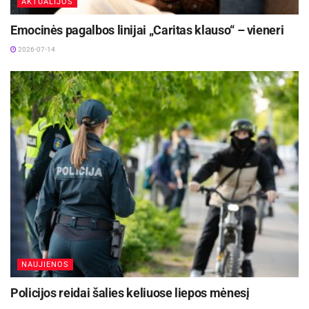
AKTUALIJOS
Emocinės pagalbos linijai „Caritas klauso“ – vieneri
2026-07-14
NAUJIENOS
Policijos reidai šalies keliuose liepos mėnesį