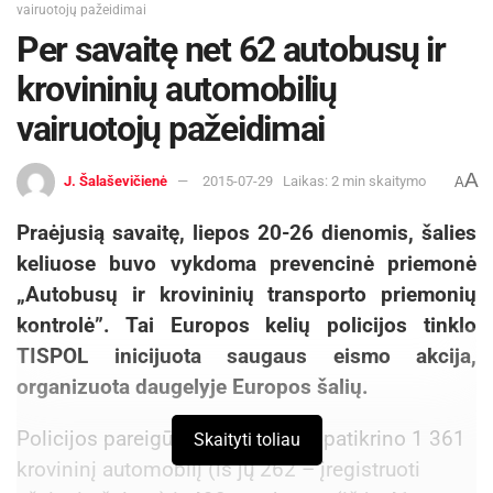
vairuotojų pažeidimai
Per savaitę net 62 autobusų ir
krovininių automobilių
vairuotojų pažeidimai
A
J. Šalaševičienė
2015-07-29
Laikas: 2 min skaitymo
A
Praėjusią savaitę, liepos 20-26 dienomis, šalies
keliuose buvo vykdoma prevencinė priemonė
„Autobusų ir krovininių transporto priemonių
kontrolė”. Tai Europos kelių policijos tinklo
TISPOL inicijuota saugaus eismo akcija,
organizuota daugelyje Europos šalių.
Policijos pareigūnai mūsų šalyje patikrino 1 361
Skaityti toliau
krovininį automobilį (iš jų 262 – įregistruoti