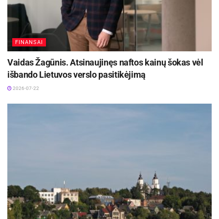
FINANSAI
Vaidas Žagūnis. Atsinaujinęs naftos kainų šokas vėl
išbando Lietuvos verslo pasitikėjimą
2026-07-22