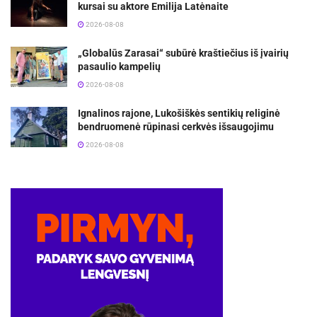
kursai su aktore Emilija Latėnaite
2026-08-08
„Globalūs Zarasai“ subūrė kraštiečius iš įvairių
pasaulio kampelių
2026-08-08
Ignalinos rajone, Lukošiškės sentikių religinė
bendruomenė rūpinasi cerkvės išsaugojimu
2026-08-08