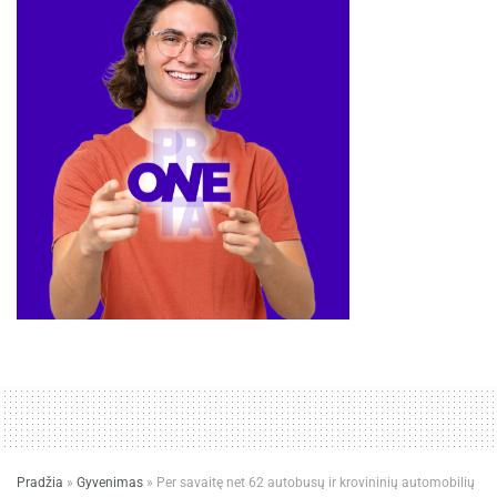
Pradžia
»
Gyvenimas
»
Per savaitę net 62 autobusų ir krovininių automobilių