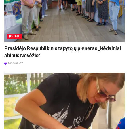
ĮDOMU
Prasidėjo Respublikinis tapytojų pleneras „Kėdainiai
abipus Nevėžio“!
2026-08-07