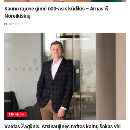
Kauno rajone gimė 600-asis kūdikis – Arnas iš
Noreikiškių
2026-07-22
FINANSAI
Vaidas Žagūnis. Atsinaujinęs naftos kainų šokas vėl