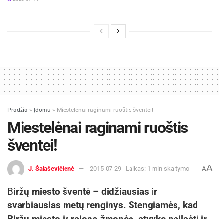
Pradžia
»
Įdomu
»
Miestelėnai raginami ruoštis šventei!
Miestelėnai raginami ruoštis
šventei!
A
J. Šalaševičienė
2015-07-29
Laikas: 1 min skaitymo
A
B
iržų miesto šventė – didžiausias ir
svarbiausias metų renginys. Stengiamės, kad
Biržų miesto ir rajono žmonės, atvykę pailsėti ir