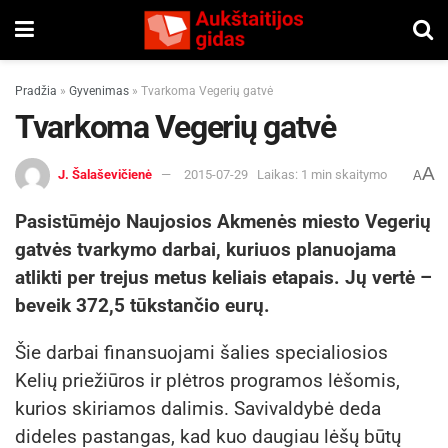
Pradžia
»
Gyvenimas
»
Tvarkoma Vegerių gatvė
Tvarkoma Vegerių gatvė
A
J. Šalaševičienė
2015-07-29
Laikas: 1 min skaitymo
A
Pasistūmėjo Naujosios Akmenės miesto Vegerių
gatvės tvarkymo darbai, kuriuos planuojama
atlikti per trejus metus keliais etapais. Jų vertė –
beveik 372,5 tūkstančio eurų.
Šie darbai finansuojami šalies specialiosios
Kelių priežiūros ir plėtros programos lėšomis,
kurios skiriamos dalimis. Savivaldybė deda
dideles pastangas, kad kuo daugiau lėšų būtų