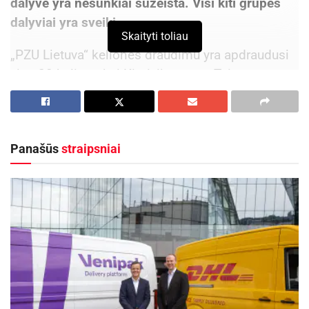
dalyvė yra nesunkiai sužeista. Visi kiti grupės
dalyviai yra sveiki.
Skaityti toliau
„PZU Lietuva“ kelionės draudimu yra apdraudusi
viso 20 keliautojų į Kirgiziją grupę. Taip pat
žinoma, kad šie asmenys į kalnus išėjo
pasidaliję grupėmis. Informacijos apie grupių
dydį ir sudėtį draudimo bendrovė neturi.
Panašūs
straipsniai
Šiuo metu nelaimės vietoje oro sąlygos yra labai
prastos.
Nelaimės ištiktai grupei pagalbą teikia „PZU
Lietuva“ partnerė „Altas assistance“,
bendradarbiaujanti su Kirgizijos atitinkamomis
tarnybomis.
Šiuo metu jau yra parengtas sraigtasparnis su