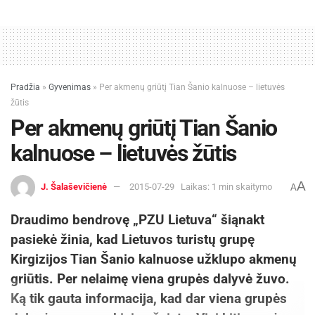
Pradžia
»
Gyvenimas
»
Per akmenų griūtį Tian Šanio kalnuose – lietuvės
žūtis
Per akmenų griūtį Tian Šanio
kalnuose – lietuvės žūtis
A
J. Šalaševičienė
2015-07-29
Laikas: 1 min skaitymo
A
Draudimo bendrovę „PZU Lietuva“ šiąnakt
pasiekė žinia, kad Lietuvos turistų grupę
Kirgizijos Tian Šanio kalnuose užklupo akmenų
griūtis. Per nelaimę viena grupės dalyvė žuvo.
Ką tik gauta informacija, kad dar viena grupės