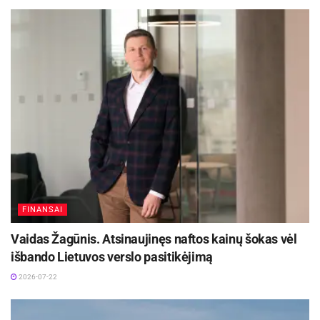
FINANSAI
Vaidas Žagūnis. Atsinaujinęs naftos kainų šokas vėl
išbando Lietuvos verslo pasitikėjimą
2026-07-22