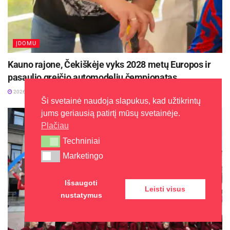
ĮDOMU
Kauno rajone, Čekiškėje vyks 2028 metų Europos ir
pasaulio greičio automodelių čempionatas
2026-08-07
Ši svetainė naudoja slapukus, kad užtikrintų
jums geriausią patirtį mūsų svetainėje.
Plačiau
Techniniai
Techniniai
Marketingo
Marketingo
Išsaugoti
Leisti visus
nustatymus