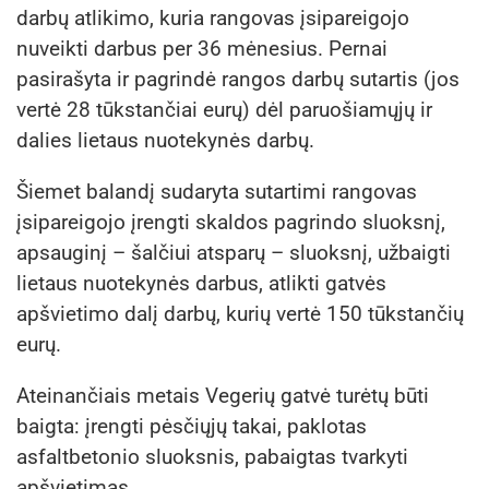
darbų atlikimo, kuria rangovas įsipareigojo
nuveikti darbus per 36 mėnesius. Pernai
pasirašyta ir pagrindė rangos darbų sutartis (jos
vertė 28 tūkstančiai eurų) dėl paruošiamųjų ir
dalies lietaus nuotekynės darbų.
Šiemet balandį sudaryta sutartimi rangovas
įsipareigojo įrengti skaldos pagrindo sluoksnį,
apsauginį – šalčiui atsparų – sluoksnį, užbaigti
lietaus nuotekynės darbus, atlikti gatvės
apšvietimo dalį darbų, kurių vertė 150 tūkstančių
eurų.
Ateinančiais metais Vegerių gatvė turėtų būti
baigta: įrengti pėsčiųjų takai, paklotas
asfaltbetonio sluoksnis, pabaigtas tvarkyti
apšvietimas.