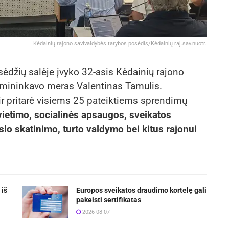
Kėdainių rajono savivaldybės tarybos posėdis/Kėdainių raj.sav.nuotr.
ėdžių salėje įvyko 32-asis Kėdainių rajono
rmininkavo meras Valentinas Tamulis.
ir pritarė visiems 25 pateiktiems sprendimų
ietimo, socialinės apsaugos, sveikatos
rslo skatinimo, turto valdymo bei kitus rajonui
 iš
Europos sveikatos draudimo kortelę gali
pakeisti sertifikatas
2026-08-07