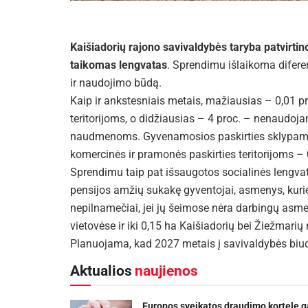
Kaišiadorių rajono savivaldybės taryba patvirt
taikomas lengvatas
. Sprendimu išlaikoma difere
ir naudojimo būdą.
Kaip ir ankstesniais metais, mažiausias – 0,01 p
teritorijoms, o didžiausias – 4 proc. – nenaudo
naudmenoms. Gyvenamosios paskirties sklypams nu
komercinės ir pramonės paskirties teritorijoms – 0
Sprendimu taip pat išsaugotos socialinės lengv
pensijos amžių sukakę gyventojai, asmenys, kuri
nepilnamečiai, jei jų šeimose nėra darbingų asm
vietovėse ir iki 0,15 ha Kaišiadorių bei Žiežmarių
Planuojama, kad 2027 metais į savivaldybės biud
Aktualios
naujienos
Europos sveikatos draudimo kortelę g