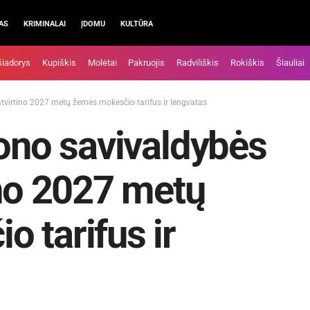
AS
KRIMINALAI
ĮDOMU
KULTŪRA
šiadorys
Kupiškis
Molėtai
Pakruojis
Radviliškis
Rokiškis
Šiauliai
atvirtino 2027 metų žemės mokesčio tarifus ir lengvatas
jono savivaldybės
ino 2027 metų
 tarifus ir