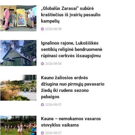
„Globalūs Zarasai“ subūrė
kraštiečius iš įvairių pasaulio
kampelių
2026-08-08
Ignalinos rajone, Lukošiškės
sentikių religinė bendruomenė
rūpinasi cerkvės išsaugojimu
2026-08-08
Kauno žaliosios erdvės
džiugina nuo pirmųjų pavasario
žiedų iki rudens sezono
pabaigos
2026-08-07
Kaune – nemokamos vasaros
stovyklos vaikams
2026-08-07