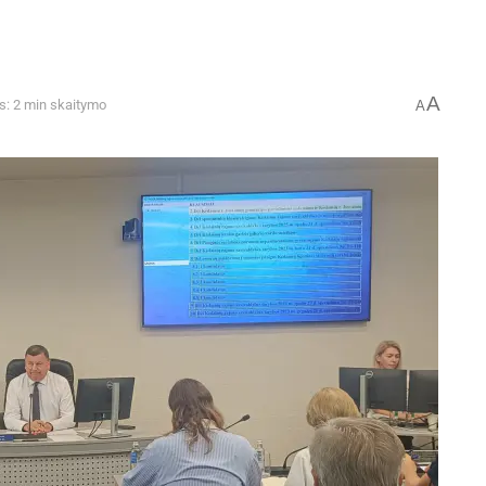
A
s: 2 min skaitymo
A