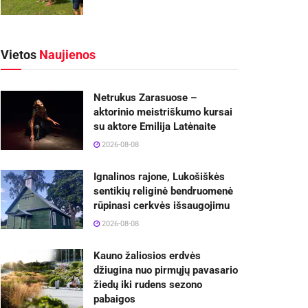
Vietos
Naujienos
Netrukus Zarasuose –
aktorinio meistriškumo kursai
su aktore Emilija Latėnaite
2026-08-08
Ignalinos rajone, Lukošiškės
sentikių religinė bendruomenė
rūpinasi cerkvės išsaugojimu
2026-08-08
Kauno žaliosios erdvės
džiugina nuo pirmųjų pavasario
žiedų iki rudens sezono
pabaigos