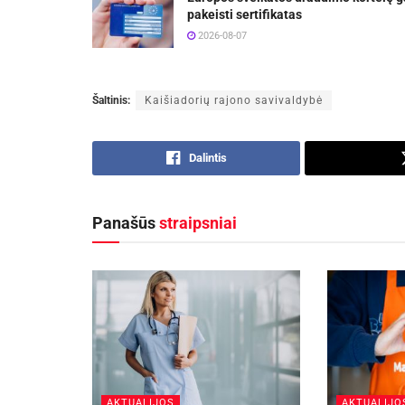
pakeisti sertifikatas
2026-08-07
Šaltinis:
Kaišiadorių rajono savivaldybė
Dalintis
Panašūs
straipsniai
AKTUALIJOS
AKTUALIJO