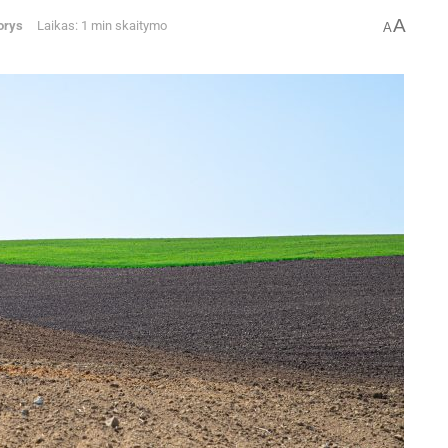
A
orys
Laikas: 1 min skaitymo
A