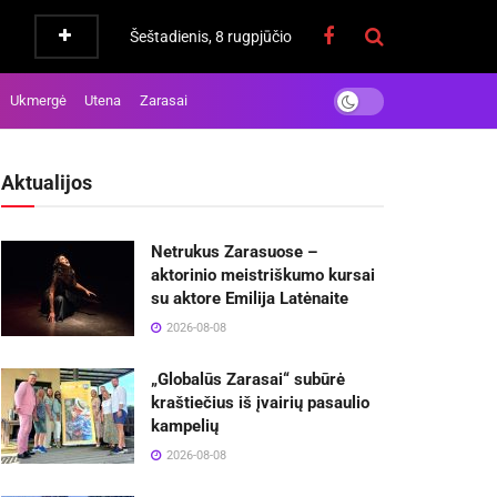
Šeštadienis, 8 rugpjūčio
Ukmergė
Utena
Zarasai
Aktualijos
Netrukus Zarasuose –
aktorinio meistriškumo kursai
su aktore Emilija Latėnaite
2026-08-08
„Globalūs Zarasai“ subūrė
kraštiečius iš įvairių pasaulio
kampelių
2026-08-08