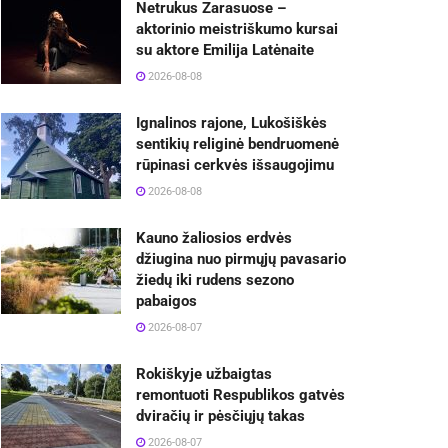
Netrukus Zarasuose –
aktorinio meistriškumo kursai
su aktore Emilija Latėnaite
2026-08-08
Ignalinos rajone, Lukošiškės
sentikių religinė bendruomenė
rūpinasi cerkvės išsaugojimu
2026-08-08
Kauno žaliosios erdvės
džiugina nuo pirmųjų pavasario
žiedų iki rudens sezono
pabaigos
2026-08-07
Rokiškyje užbaigtas
remontuoti Respublikos gatvės
dviračių ir pėsčiųjų takas
2026-08-07