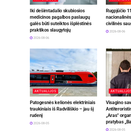
Iki dešimtadalio skubiosios
Rugpjūčio 1
medicinos pagalbos paslaugų
nacionalinė
galės būti suteiktos išplėstinės
civilinės sa
praktikos slaugytojų
2026-08-06
2026-08-06
AKTUALIJOS
AKTUALIJO
Patogesnės kelionės elektriniais
Visagino sav
traukiniais iš Radviliškio – jau šį
Antiteroristi
rudenį
„Aras“ organ
pratybas „B
2026-08-05
2026-08-05