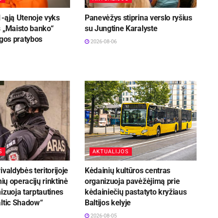
1-ąją Utenoje vyks
Panevėžys stiprina verslo ryšius
s „Maisto banko“
su Jungtine Karalyste
ugos pratybos
2026-08-06
S
AKTUALIJOS
ivaldybės teritorijoje
Kėdainių kultūros centras
nių operacijų rinktinė
organizuoja pavėžėjimą prie
izuoja tarptautines
kėdainiečių pastatyto kryžiaus
altic Shadow“
Baltijos kelyje
2026-08-05