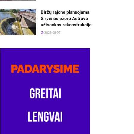
Biržų rajone planuojama
Širvėnos ežero Astravo
užtvankos rekonstrukcija
2026-08-07