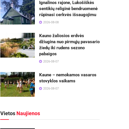
Ignalinos rajone, Lukošiškės
sentikių religinė bendruomenė
rūpinasi cerkvės išsaugojimu
2026-08-08
Kauno žaliosios erdvės
džiugina nuo pirmųjų pavasario
žiedų iki rudens sezono
pabaigos
2026-08-07
Kaune – nemokamos vasaros
stovyklos vaikams
2026-08-07
Vietos
Naujienos