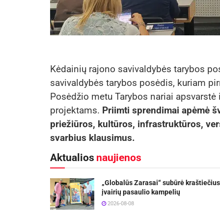
Kėdainių rajono savivaldybės tarybos pos
savivaldybės tarybos posėdis, kuriam pi
Posėdžio metu Tarybos nariai apsvarstė 
projektams.
Priimti sprendimai apėmė šv
priežiūros, kultūros, infrastruktūros, ve
svarbius klausimus.
Aktualios
naujienos
„Globalūs Zarasai“ subūrė kraštiečius
įvairių pasaulio kampelių
2026-08-08