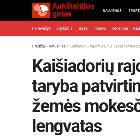
NAUJIENOS
SPORT
Panevėžys
Anykščiai
Biržai
Jonava
Kėdainiai
Kai
Pradžia
»
Aktualijos
»
Kaišiadorių rajono savivaldybės taryba p
Kaišiadorių ra
taryba patvirt
žemės mokesčio
lengvatas