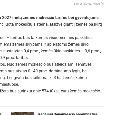
Žemės plotas/Magnific
ino 2027 metų žemės mokesčio tarifus bei gyventojams
ncijuota mokesčių sistema, atsižvelgiant į žemės paskirtį
roc. – tarifas bus taikomas visuomeninės paskirties
jamiems žemės sklypams ir apleistoms žemės ūkio
statytas 0,4 proc., žemės ūkio paskirties – 0,6 proc.,
,9 proc. tarifas.
atos. Nuo žemės mokesčio bus atleidžiami senatvės
ems nustatytas 0–40 proc. darbingumo lygis, bei
enų. Lengvata bus taikoma iki 3 ha žemės kaimo
 miestuose.
žetą bus surinkta apie 574 tūkst. eurų žemės mokesčio.
ali
Kėdainių Senamiesčio progimnazija