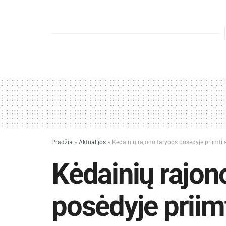
Pradžia
»
Aktualijos
»
Kėdainių rajono tarybos posėdyje priimti
Kėdainių rajon
posėdyje priim