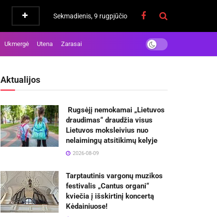
Sekmadienis, 9 rugpjūčio
Ukmergė
Utena
Zarasai
Aktualijos
Rugsėjį nemokamai „Lietuvos
draudimas“ draudžia visus
Lietuvos moksleivius nuo
nelaimingų atsitikimų kelyje
2026-08-09
Tarptautinis vargonų muzikos
festivalis „Cantus organi“
kviečia į išskirtinį koncertą
Kėdainiuose!