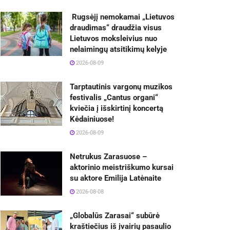
Rugsėjį nemokamai „Lietuvos
draudimas“ draudžia visus
Lietuvos moksleivius nuo
nelaimingų atsitikimų kelyje
2026-08-09
Tarptautinis vargonų muzikos
festivalis „Cantus organi“
kviečia į išskirtinį koncertą
Kėdainiuose!
2026-08-09
Netrukus Zarasuose –
aktorinio meistriškumo kursai
su aktore Emilija Latėnaite
2026-08-08
„Globalūs Zarasai“ subūrė
kraštiečius iš įvairių pasaulio