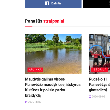
Dalintis
Panašūs
straipsniai
APLINKA
ISTORIJA
Maudytis galima visose
Rugsėjo 11–
Panevėžio maudyklose, išskyrus
Panevėžys š
Kultūros ir poilsio parko
gimtadienį
braidyklą
2026-08-06
2026-08-07