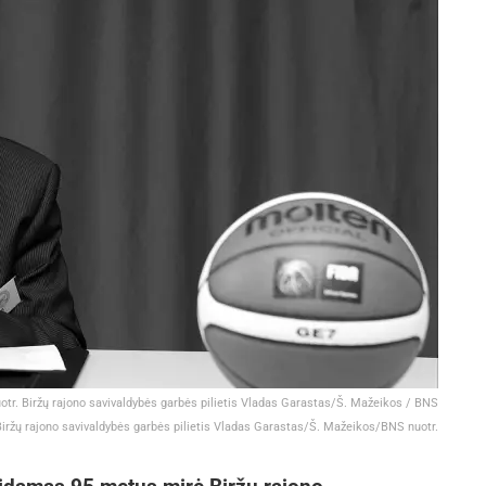
otr. Biržų rajono savivaldybės garbės pilietis Vladas Garastas/Š. Mažeikos / BNS
Biržų rajono savivaldybės garbės pilietis Vladas Garastas/Š. Mažeikos/BNS nuotr.