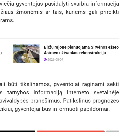
iečia gyventojus pasidalyti svarbia informacija
žiaus žmonėmis ar tais, kuriems gali prireikti
orams.
Biržų rajone planuojama Širvėnos ežero
ų
Astravo užtvankos rekonstrukcija
2026-08-07
i būti tikslinamos, gyventojai raginami sekti
os tarnybos informaciją interneto svetainėje
 savivaldybės pranešimus. Patikslinus prognozes
ikiui, gyventojai bus informuoti papildomai.