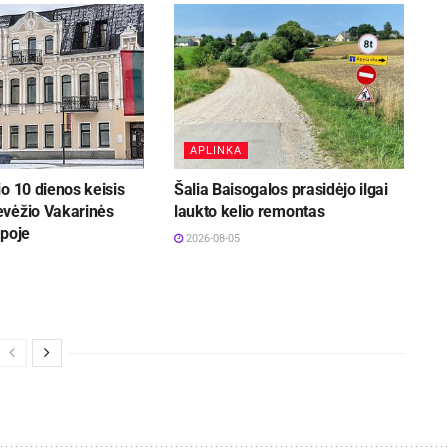
APLINKA
o 10 dienos keisis
Šalia Baisogalos prasidėjo ilgai
vėžio Vakarinės
laukto kelio remontas
rpoje
2026-08-05