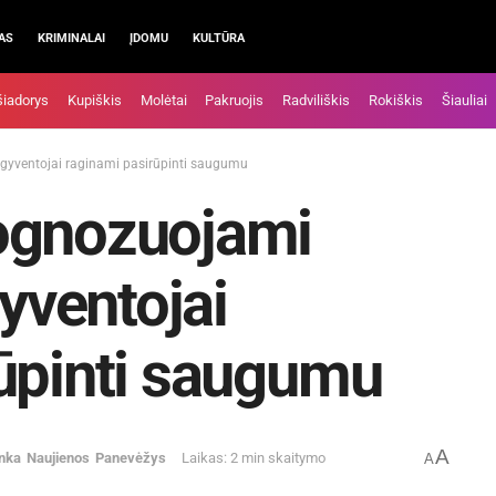
AS
KRIMINALAI
ĮDOMU
KULTŪRA
šiadorys
Kupiškis
Molėtai
Pakruojis
Radviliškis
Rokiškis
Šiauliai
 gyventojai raginami pasirūpinti saugumu
ognozuojami
gyventojai
ūpinti saugumu
A
inka
Naujienos
Panevėžys
Laikas: 2 min skaitymo
A