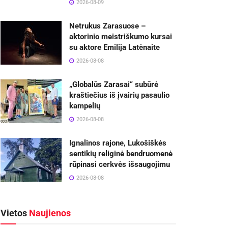
2026-08-09
Netrukus Zarasuose –
aktorinio meistriškumo kursai
su aktore Emilija Latėnaite
2026-08-08
„Globalūs Zarasai“ subūrė
kraštiečius iš įvairių pasaulio
kampelių
2026-08-08
Ignalinos rajone, Lukošiškės
sentikių religinė bendruomenė
rūpinasi cerkvės išsaugojimu
2026-08-08
Vietos
Naujienos