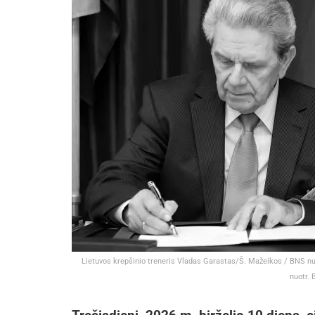
Lietuvos krepšinio treneris Vladas Garastas/Š. Mažeikos / BNS nu
nuotr. 