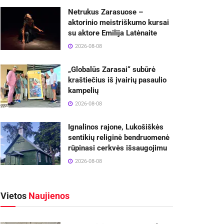
Netrukus Zarasuose –
aktorinio meistriškumo kursai
su aktore Emilija Latėnaite
2026-08-08
„Globalūs Zarasai“ subūrė
kraštiečius iš įvairių pasaulio
kampelių
2026-08-08
Ignalinos rajone, Lukošiškės
sentikių religinė bendruomenė
rūpinasi cerkvės išsaugojimu
2026-08-08
Vietos
Naujienos