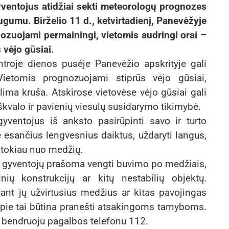
ventojus atidžiai sekti meteorologų prognozes
augumu. Birželio 11 d., ketvirtadienį, Panevėžyje
nozuojami permainingi, vietomis audringi orai –
 vėjo gūsiai.
troje dienos pusėje Panevėžio apskrityje gali
ietomis prognozuojami stiprūs vėjo gūsiai,
alima kruša. Atskirose vietovėse vėjo gūsiai gali
a škvalo ir pavienių viesulų susidarymo tikimybė.
yventojus iš anksto pasirūpinti savo ir turto
e esančius lengvesnius daiktus, uždaryti langus,
 atokiau nuo medžių.
ai, gyventojų prašoma vengti buvimo po medžiais,
minių konstrukcijų ar kitų nestabilių objektų.
 ant jų užvirtusius medžius ar kitas pavojingas
 apie tai būtina pranešti atsakingoms tarnyboms.
 bendruoju pagalbos telefonu 112.