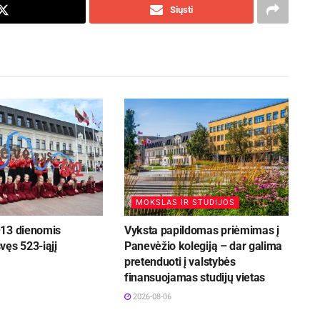
Siųsti
MOKSLAS IR STUDIJOS
13 dienomis
Vyksta papildomas priėmimas į
vęs 523-iąjį
Panevėžio kolegiją – dar galima
pretenduoti į valstybės
finansuojamas studijų vietas
2026-08-06