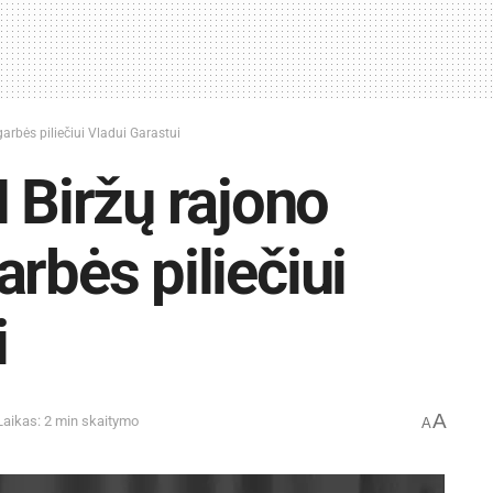
rbės piliečiui Vladui Garastui
Biržų rajono
rbės piliečiui
i
A
Laikas: 2 min skaitymo
A