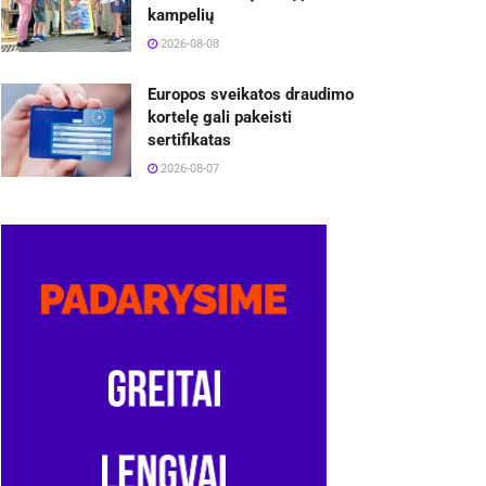
kampelių
2026-08-08
Europos sveikatos draudimo
kortelę gali pakeisti
sertifikatas
2026-08-07