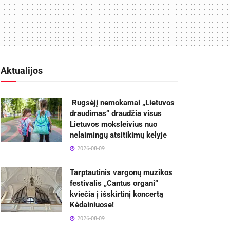
Aktualijos
Rugsėjį nemokamai „Lietuvos
draudimas“ draudžia visus
Lietuvos moksleivius nuo
nelaimingų atsitikimų kelyje
2026-08-09
Tarptautinis vargonų muzikos
festivalis „Cantus organi“
kviečia į išskirtinį koncertą
Kėdainiuose!
2026-08-09