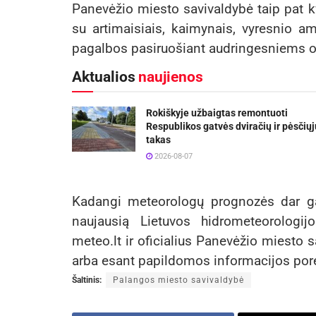
Panevėžio miesto savivaldybė taip pat kv
su artimaisiais, kaimynais, vyresnio am
pagalbos pasiruošiant audringesniems 
Aktualios
naujienos
Rokiškyje užbaigtas remontuoti
Respublikos gatvės dviračių ir pėsčiųj
takas
2026-08-07
Kadangi meteorologų prognozės dar gal
naujausią Lietuvos hidrometeorologij
meteo.lt ir oficialius Panevėžio miesto
arba esant papildomos informacijos pore
Šaltinis:
Palangos miesto savivaldybė