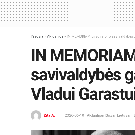
Pradžia
»
Aktualijos
»
IN MEMORIAM Biržų rajono savivaldybės ga
IN MEMORIAM 
savivaldybės ga
Vladui Garastu
Zita A.
2026-06-10
Aktualijos
Biržai
Lietuva