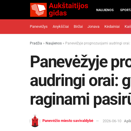
NAUJIENOS
SPORT
Panevėžys
Anykščiai
Biržai
Jonava
Kėdainiai
Kai
Pradžia
»
Naujienos
»
Panevėžyje prognozuojami audringi orai:
Panevėžyje pr
audringi orai: 
raginami pasir
Panevėžio miesto savivaldybė
2026-06-10
Apl