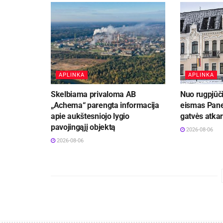
APLINKA
APLINKA
Skelbiama privaloma AB
Nuo rugpjūči
„Achema“ parengta informacija
eismas Pane
apie aukštesniojo lygio
gatvės atka
pavojingąjį objektą
2026-08-06
2026-08-06