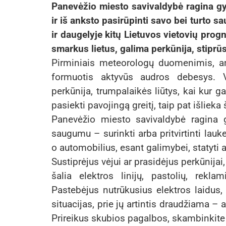
Panevėžio miesto savivaldybė ragina gy
ir iš anksto pasirūpinti savo bei turto s
ir daugelyje kitų Lietuvos vietovių prog
smarkus lietus, galima perkūnija, stiprūs
Pirminiais meteorologų duomenimis, an
formuotis aktyvūs audros debesys. V
perkūnija, trumpalaikės liūtys, kai kur g
pasiekti pavojingą greitį, taip pat išliek
Panevėžio miesto savivaldybė ragina g
saugumu – surinkti arba pritvirtinti lauk
o automobilius, esant galimybei, statyti
Sustiprėjus vėjui ar prasidėjus perkūnij
šalia elektros linijų, pastolių, rekla
Pastebėjus nutrūkusius elektros laidus,
situacijas, prie jų artintis draudžiama –
Prireikus skubios pagalbos, skambinkite