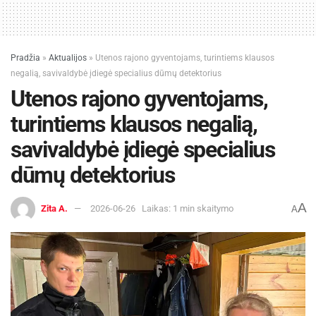
Pradžia
»
Aktualijos
»
Utenos rajono gyventojams, turintiems klausos
negalią, savivaldybė įdiegė specialius dūmų detektorius
Utenos rajono gyventojams,
turintiems klausos negalią,
savivaldybė įdiegė specialius
dūmų detektorius
A
Zita A.
2026-06-26
Laikas: 1 min skaitymo
A