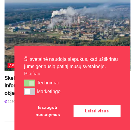
Ši svetainė naudoja slapukus, kad užtikrintų
APLINKA
jums geriausią patirtį mūsų svetainėje.
Plačiau
Skelbiama privaloma AB „Achema“ parengta
Techniniai
Techniniai
informacija apie aukštesniojo lygio pavojingąjį
Marketingo
Marketingo
objektą
2026-08-06
Išsaugoti
Leisti visus
nustatymus