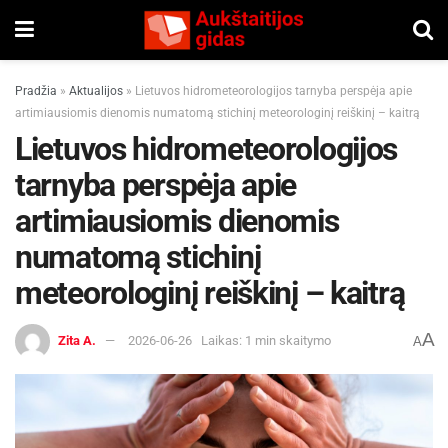
Pradžia
»
Aktualijos
»
Lietuvos hidrometeorologijos tarnyba perspėja apie
artimiausiomis dienomis numatomą stichinį meteorologinį reiškinį – kaitrą
Lietuvos hidrometeorologijos
tarnyba perspėja apie
artimiausiomis dienomis
numatomą stichinį
meteorologinį reiškinį – kaitrą
A
Zita A.
2026-06-26
Laikas: 1 min skaitymo
A