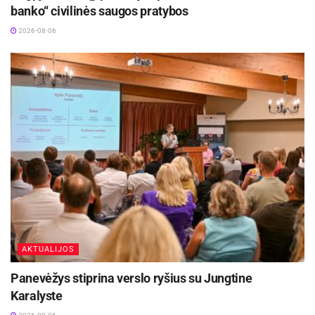
banko“ civilinės saugos pratybos
programėlėje „Meteo LT“ ir oficialioje „Meteo LT“
„Facebook“ paskyroje.
2026-08-06
Šaltinis:
Utenos rajono savivaldybė
AKTUALIJOS
Panevėžys stiprina verslo ryšius su Jungtine
Karalyste