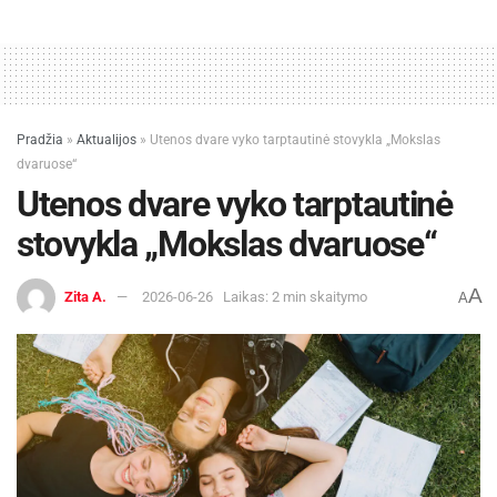
Pradžia
»
Aktualijos
»
Utenos dvare vyko tarptautinė stovykla „Mokslas
dvaruose“
Utenos dvare vyko tarptautinė
stovykla „Mokslas dvaruose“
A
Zita A.
2026-06-26
Laikas: 2 min skaitymo
A