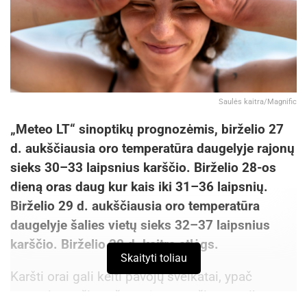
Saulės kaitra/Magnific
„Meteo LT“ sinoptikų prognozėmis, birželio 27
d. aukščiausia oro temperatūra daugelyje rajonų
sieks 30–33 laipsnius karščio. Birželio 28-os
dieną oras daug kur kais iki 31–36 laipsnių.
Birželio 29 d. aukščiausia oro temperatūra
daugelyje šalies vietų sieks 32–37 laipsnius
karščio. Birželio 30 d. kaitra atlėgs.
Skaityti toliau
Karšti orai gali kelti pavojų sveikatai, ypač
vyresnio amžiaus žmonėms, mažiems vaikams,