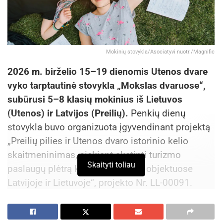
Mokinių stovykla/Asociatyvi nuotr./Magnific
2026 m. birželio 15–19 dienomis Utenos dvare
vyko tarptautinė stovykla „Mokslas dvaruose“,
subūrusi 5–8 klasių mokinius iš Lietuvos
(Utenos) ir Latvijos (Preilių).
Penkių dienų
stovykla buvo organizuota įgyvendinant projektą
„Preilių pilies ir Utenos dvaro istorinio kelio
skaitmeninimas, siekiant skatinti turizmo
Skaityti toliau
paslaugų plėtrą kultūros paveldo objektuose
Latvijoje ir Lietuvoje“, projekto Nr. LL-00091.
Projektas yra bendrai finansuojamas Europos
Sąjungos Interreg Latvia–Lithuania Programme