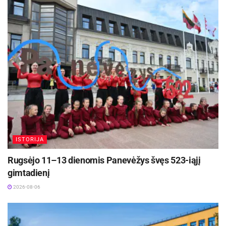
suteiks Panevėžiui galimybę keistis patirtimi su
Europos miestais, perimti praktinius sprendimus
ir juos pritaikyti miesto viešosiose erdvėse bei
kultūros ir turizmo srityse.
Projekto „Tvari aplinka prie vandens telkinių“
vertė siekia 48 tūkst. eurų, o projekto „Kultūrinis
kaleidoskopas: turizmo planavimas piliečių
gerovei“ – 57 tūkst. eurų. Abiem projektams
skiriamas 100 proc. finansavimas.
ISTORIJA
Šaltinis:
Panevėžio miesto savivaldybė
Rugsėjo 11–13 dienomis Panevėžys švęs 523-iąjį
gimtadienį
2026-08-06