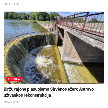
2026-08-07
APLINKA
Biržų rajone planuojama Širvėnos ežero Astravo
užtvankos rekonstrukcija
2026-08-07