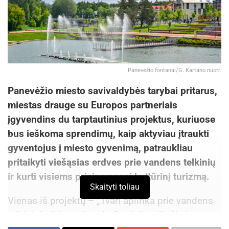
Panevėžio fontanai/G. Kartano nuotr.
Panevėžio miesto savivaldybės tarybai pritarus,
miestas drauge su Europos partneriais
įgyvendins du tarptautinius projektus, kuriuose
bus ieškoma sprendimų, kaip aktyviau įtraukti
gyventojus į miesto gyvenimą, patraukliau
pritaikyti viešąsias erdves prie vandens telkinių
ir kurti visiems prieinamesnį kultūrinį turizmą.
Skaityti toliau
Vienas iš projektų – „Tvari aplinka prie vandens
telkinių“. Jį koordinuoja Gradolio piliečių ir