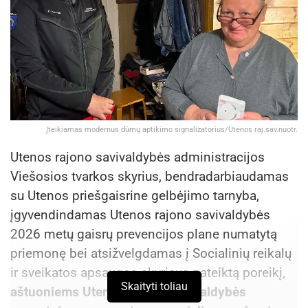
Įteikiamas modernus dūmų aptikimo signalizatorius/Utenos raj.sav.nuotr.
Utenos rajono savivaldybės administracijos
Viešosios tvarkos skyrius, bendradarbiaudamas
su Utenos priešgaisrine gelbėjimo tarnyba,
įgyvendindamas Utenos rajono savivaldybės
2026 metų gaisrų prevencijos plane numatytą
priemonę bei atsižvelgdamas į Socialinių reikalų
ir sveikatos apsaugos skyriaus pateiktą poreikį,
Skaityti toliau
aštuoniems Utenos rajono savivaldybės