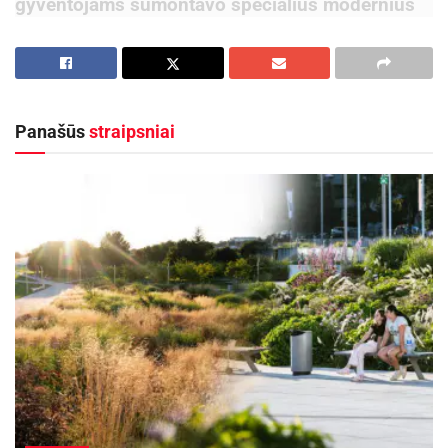
gyventojams sumontavo specialius modernius
dūmų aptikimo signalizatorius (dūmų
detektorius), pritaikytus asmenims, turintiems
klausos negalią.
Šios prevencinės iniciatyvos tikslas – užtikrinti
Panašūs
straipsniai
didesnį gyventojų saugumą ir suteikti galimybę
laiku pastebėti kilusį gaisro pavojų. Asmenims,
turintiems klausos sutrikimų, įprasti dūmų
detektorių garsiniai signalai gali būti
nepakankamai veiksmingi, todėl modernūs „X-
Sense“ įrenginiai taps ypač svarbia pagalbos
priemone. Šie dūmų detektoriai pasižymi ne tik
jautriu dūmų aptikimu, bet ir papildomomis
funkcijomis, kurios yra itin naudingos žmonėms,
turintiems klausos negalią. Aptikę dūmus, jie
skleidžia ryškų šviesos signalą, o išmaniosios