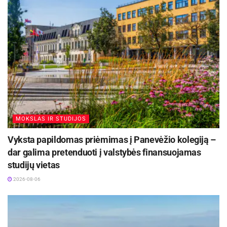
MOKSLAS IR STUDIJOS
Vyksta papildomas priėmimas į Panevėžio kolegiją –
dar galima pretenduoti į valstybės finansuojamas
studijų vietas
2026-08-06