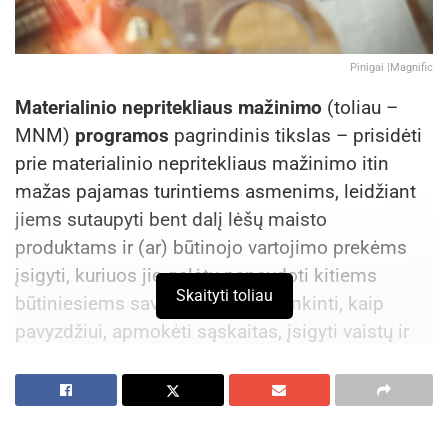
Pinigai |Magnific
Materialinio nepritekliaus mažinimo
(toliau –
MNM)
programos
pagrindinis tikslas – prisidėti
prie materialinio nepritekliaus mažinimo itin
mažas pajamas turintiems asmenims, leidžiant
jiems sutaupyti bent dalį lėšų maisto
produktams ir (ar) būtinojo vartojimo prekėms
įsigyti, kuriuos jie galėtų panaudoti kitiems
Skaityti toliau
būtiniesiems savo poreikiams tenkinti, kaip
pavyzdžiui, apmokėti sąskaitas, įsigyti vaistų ir
kita.
MNM programos tikslinė grupė
yra asmenys,
kurių vidutinės mėnesinės pajamos neviršija 1,5