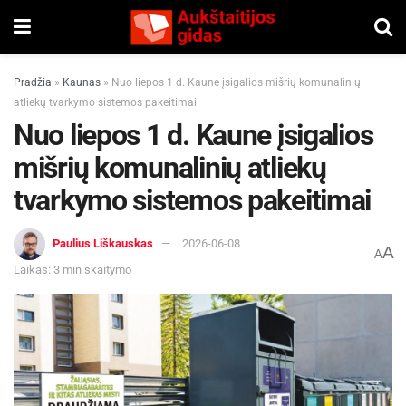
Pradžia
»
Kaunas
»
Nuo liepos 1 d. Kaune įsigalios mišrių komunalinių
atliekų tvarkymo sistemos pakeitimai
Nuo liepos 1 d. Kaune įsigalios
mišrių komunalinių atliekų
tvarkymo sistemos pakeitimai
Paulius Liškauskas
2026-06-08
A
A
Laikas: 3 min skaitymo