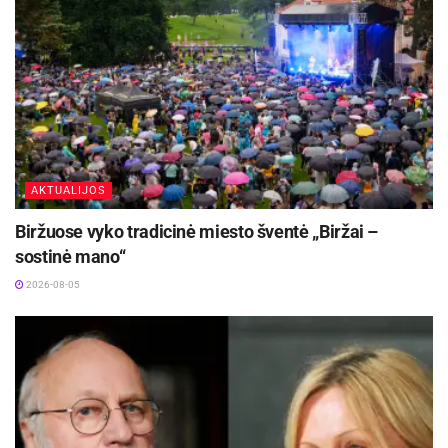
AKTUALIJOS
Biržuose vyko tradicinė miesto šventė „Biržai –
sostinė mano“
2026-08-05