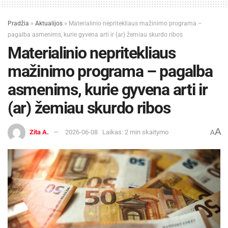
Pradžia
»
Aktualijos
»
Materialinio nepritekliaus mažinimo programa –
pagalba asmenims, kurie gyvena arti ir (ar) žemiau skurdo ribos
Materialinio nepritekliaus
mažinimo programa – pagalba
asmenims, kurie gyvena arti ir
(ar) žemiau skurdo ribos
A
Zita A.
2026-06-08
Laikas: 2 min skaitymo
A