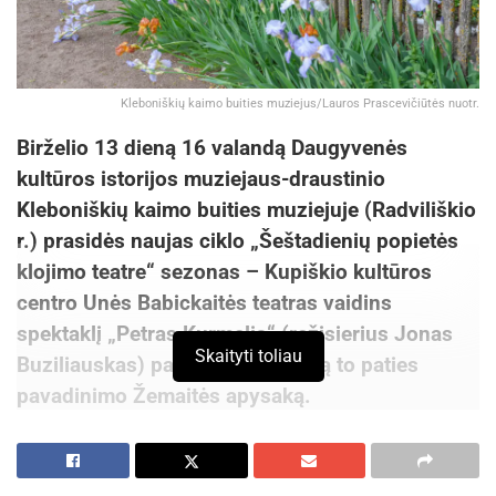
Išsamesnė informacija ir konsultacija apie mišrių
komunalinių atliekų tvarkymo įmokas ir jų
taikymą, teikiama Kauniečių aptarnavimo centre
„Mano Kaunas“ telefonu +370 800 20000.
Kleboniškių kaimo buities muziejus/Lauros Prascevičiūtės nuotr.
Papildomą informaciją galima rasti: svara.lt.
Birželio 13 dieną 16 valandą Daugyvenės
kultūros istorijos muziejaus-draustinio
Šaltinis:
Kauno miesto savivaldybė
Kleboniškių kaimo buities muziejuje (Radviliškio
Žymos:
Kauno miesto savivaldybė
r.) prasidės naujas ciklo „Šeštadienių popietės
klojimo teatre“ sezonas – Kupiškio kultūros
centro Unės Babickaitės teatras vaidins
spektaklį „Petras Kurmelis“ (režisierius Jonas
Skaityti toliau
Buziliauskas) pagal gerai žinomą to paties
pavadinimo Žemaitės apysaką.
Unės Babickaitės teatro siekis – nacionalinės
dramaturgijos sklaida, švietėjiška misija, teatrinių