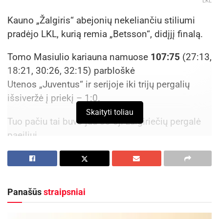
LKL
Kauno „Žalgiris“ abejonių nekeliančiu stiliumi
pradėjo LKL, kurią remia „Betsson“, didįjį finalą.
Tomo Masiulio kariauna namuose
107:75
(27:13,
18:21, 30:26, 32:15) parbloškė
Utenos „Juventus“ ir serijoje iki trijų pergalių
išsiveržė į priekį – 1:0.
Skaityti toliau
Tuo pačiu tai buvo jau 33-oji žalgiriečių pergalė
paeiliui.
32 taškų skirtumas – didžiausias finalo
rungtynėse nuo 2019-ųjų, kuomet „Žalgiris“ net
38 taškų skirtumu (92:54) pervažiavo
Panašūs
straipsniai
Vilniaus „Rytą“.