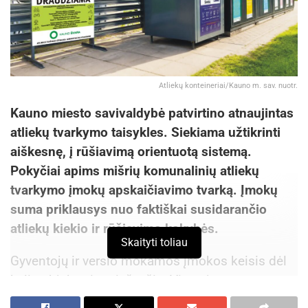
Atliekų konteineriai/Kauno m. sav. nuotr.
Kauno miesto savivaldybė patvirtino atnaujintas
atliekų tvarkymo taisykles. Siekiama užtikrinti
aiškesnę, į rūšiavimą orientuotą sistemą.
Pokyčiai apims mišrių komunalinių atliekų
tvarkymo įmokų apskaičiavimo tvarką. Įmokų
suma priklausys nuo faktiškai susidarančio
atliekų kiekio ir rūšiavimo kokybės.
Skaityti toliau
Gyventojų ir verslo mokamos įmokos keisis dėl
kelių objektyvių priežasčių. Viena jų –
Valstybinės energetikos reguliavimo tarybos