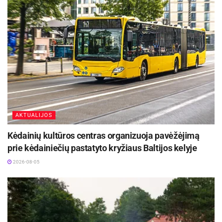
kaimas kvepia vasara.
Renginių ciklą „Šeštadienių popietės klojimo
teatre“ finansuoja Lietuvos kultūros taryba ir
Radviliškio rajono savivaldybė.
Šaltinis:
Radviliškio rajono savivaldybė
AKTUALIJOS
Kėdainių kultūros centras organizuoja pavėžėjimą
prie kėdainiečių pastatyto kryžiaus Baltijos kelyje
2026-08-05