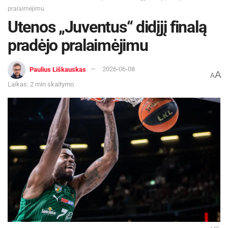
pralaimėjimu
Utenos „Juventus“ didįjį finalą
pradėjo pralaimėjimu
Paulius Liškauskas
2026-06-08
A
A
Laikas: 2 min skaitymo