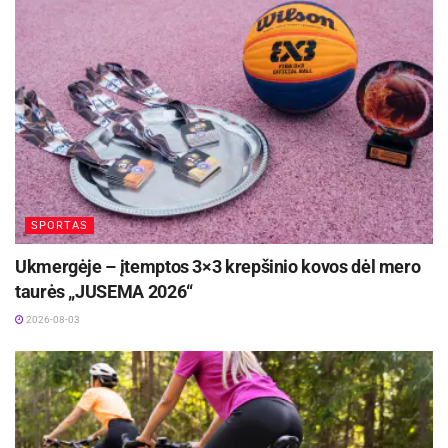
„Juventus“ klube išsiskyrė Maxwellas Lewisas
(18 tšk., 17 naud. bal.), solidžiai atrodė ir
komandos kapitonas Šarūnas Beniušis (12 tšk.,
6 atk. kam., 15 naud. bal.).
Antrasis serijos mačas bus žaidžiamas
antradienį Utenoje. Rungtynes nuo 18.30 val.
tiesiogiai transliuos BTV televizija ir „Telia Play“.
SPORTAS
Ukmergėje – įtemptos 3×3 krepšinio kovos dėl mero
taurės „JUSEMA 2026“
2026-08-03