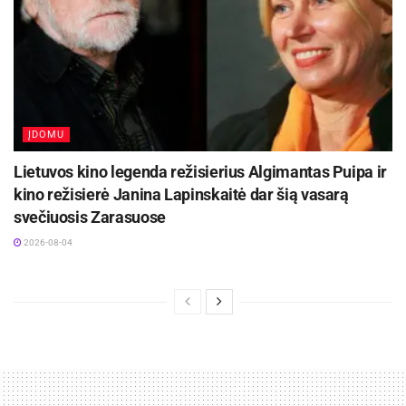
ĮDOMU
Lietuvos kino legenda režisierius Algimantas Puipa ir
kino režisierė Janina Lapinskaitė dar šią vasarą
svečiuosis Zarasuose
2026-08-04