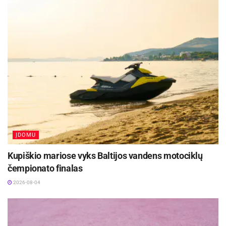
Naudingiausiai nugalėtojų gretose efektyviausiai
žaidė aūkštaūgių duetas – Ąžuolas Tubelis ir
Mosesas Wrightas. Lietuvio sąskaitoje – 19
taškų, 4 atkovoti kamuoliai ir 23 naudingumo
balai, o amerikietis pasižymėjo 17 taškų, 4
atkovotais kamuoliais ir taip pat 23 naudingumo
balais.
Aktualios
naujienos
ĮDOMU
Rugpjūčio 11-ąją Utenoje vyks nacionalinės
„Maisto banko“ civilinės saugos pratybos
Kupiškio mariose vyks Baltijos vandens motociklų
2026-08-06
čempionato finalas
Savaitgalį geriausi Lietuvos slalomo meistrai
2026-08-04
rinksis Zarasuose
2026-08-04