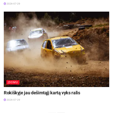
2026-07-29
ĮDOMU
Rokiškyje jau dešimtąjį kartą vyks ralis
2026-07-29