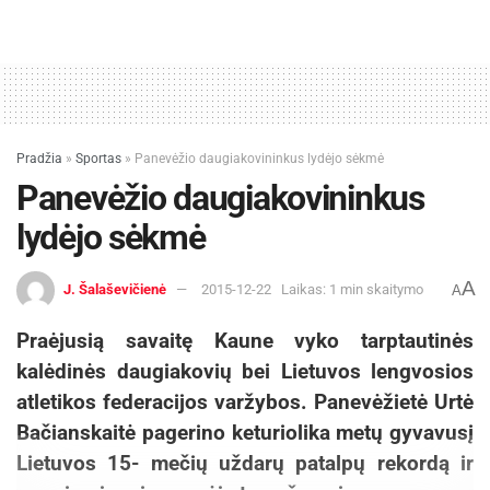
Pradžia
»
Sportas
»
Panevėžio daugiakovininkus lydėjo sėkmė
Panevėžio daugiakovininkus
lydėjo sėkmė
A
J. Šalaševičienė
2015-12-22
Laikas: 1 min skaitymo
A
Praėjusią savaitę Kaune vyko tarptautinės
kalėdinės daugiakovių bei Lietuvos lengvosios
atletikos federacijos varžybos. Panevėžietė Urtė
Bačianskaitė pagerino keturiolika metų gyvavusį
Lietuvos 15- mečių uždarų patalpų rekordą ir