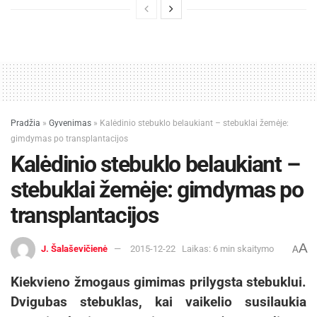
Pradžia
»
Gyvenimas
»
Kalėdinio stebuklo belaukiant – stebuklai žemėje:
gimdymas po transplantacijos
Kalėdinio stebuklo belaukiant –
stebuklai žemėje: gimdymas po
transplantacijos
A
J. Šalaševičienė
2015-12-22
Laikas: 6 min skaitymo
A
Kiekvieno žmogaus gimimas prilygsta stebuklui.
Dvigubas stebuklas, kai vaikelio susilaukia