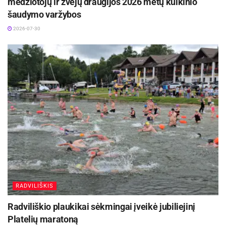
medžiotojų ir žvejų draugijos 2026 metų kulkinio
šaudymo varžybos
2026-07-30
RADVILIŠKIS
Radviliškio plaukikai sėkmingai įveikė jubiliejinį
Platelių maratoną