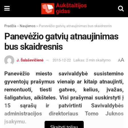
Pradžia
»
Naujienos
»
Panevėžio gatvių atnaujinimas bus skaidresnis
Panevėžio gatvių atnaujinimas
bus skaidresnis
A
J. Šalaševičienė
2015-12-22
Laikas: 2 min skaitymo
A
Panevėžio miesto savivaldybė susistemino
gyventojų prašymus vienaip ar kitaip atnaujinti,
remontuoti, tiesti gatves, kelius, įvažas,
šaligatvius, aikšteles. Visi prašymai suskirstyti į
15 sąrašų ir patvirtinti Savivaldybės
administracijos direktoriaus Tomo Juknos
įsakymu.
Skaityti toliau