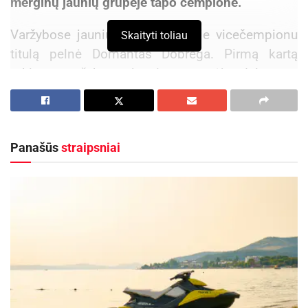
merginų jaunių grupėje tapo čempione.
Varžybose jaunių vaikinų grupėje vicečempionu
Skaityti toliau
titulą pelnė Domantas Dobrega. Pirmą kartą
tokiose varžybose jaunimo grupėje dalyvavęs
Mantas Linkevičius užėmė devintą vietą.
Aktualios
naujienos
Panašūs
straipsniai
Kauno rajone, Čekiškėje vyks 2028 metų Europos
ir pasaulio greičio automodelių čempionatas
2026-08-07
Savaitgalį geriausi Lietuvos slalomo meistrai
rinksis Zarasuose
2026-08-04
Sportininkus treniruoja Aldona Dobregienė, jie