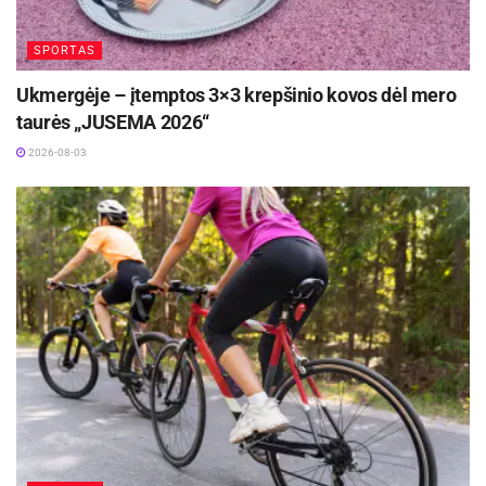
SPORTAS
Ukmergėje – įtemptos 3×3 krepšinio kovos dėl mero
taurės „JUSEMA 2026“
2026-08-03