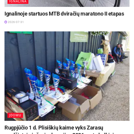
IGNALINA
Ignalinoje startuos MTB dviračių maratono II etapas
2026-07-31
ĮDOMU
Rugpjūčio 1 d. Plisiškių kaime vyks Zarasų