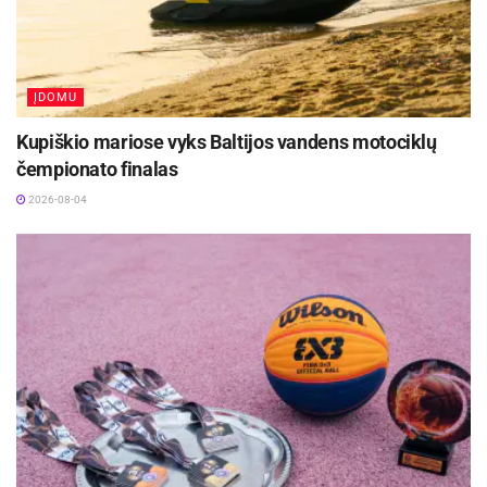
mokosi Panevėžio kūno kultūros ir sporto centre.
Iš viso varžybose dalyvavo 48 sportininkai.
ĮDOMU
Kupiškio mariose vyks Baltijos vandens motociklų
čempionato finalas
2026-08-04