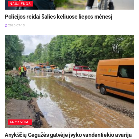
NAUJIENOS
Policijos reidai šalies keliuose liepos mėnesį
2026-07-13
ANYKŠČIAI
Anykščių Gegužės gatvėje įvyko vandentiekio avarija