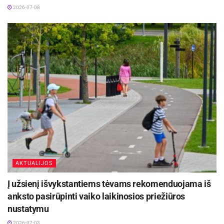
2026-07-08
AKTUALIJOS
Į užsienį išvykstantiems tėvams rekomenduojama iš
anksto pasirūpinti vaiko laikinosios priežiūros
nustatymu
2026-07-03