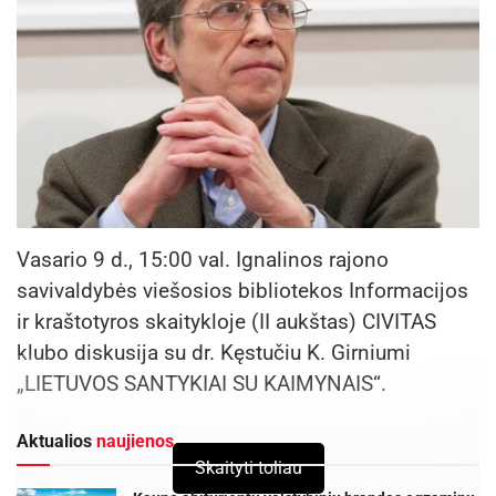
Vasario 9 d., 15:00 val. Ignalinos rajono
savivaldybės viešosios bibliotekos Informacijos
ir kraštotyros skaitykloje (II aukštas) CIVITAS
klubo diskusija su dr. Kęstučiu K. Girniumi
„LIETUVOS SANTYKIAI SU KAIMYNAIS“.
Aktualios
naujienos
Skaityti toliau