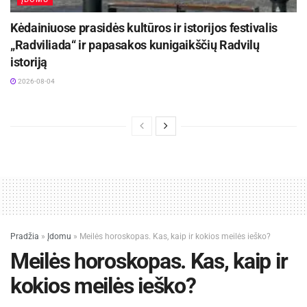
ir suformuokite nedidelius kukuliukus. Apie 15–
20 min. kepkite juos ant įkaitintos keptuvės, kol
Kėdainiuose prasidės kultūros ir istorijos festivalis
šie dailiai apskrus. Kynvos kruopas sumaišykite
„Radviliada“ ir papasakos kunigaikščių Radvilų
istoriją
su žalumynais, granato sėklomis, apelsino
skiltelėmis bei garuose virtomis ankštimis ir
2026-08-04
patiekite kaip garnyrą. Nepamirškite patiekalo
pagardinti sauja susmulkintų pomidorų, paprikų
ar kitų mėgstamų šviežių daržovių. Skanaus!
Pradžia
»
Įdomu
»
Meilės horoskopas. Kas, kaip ir kokios meilės ieško?
Meilės horoskopas. Kas, kaip ir
kokios meilės ieško?