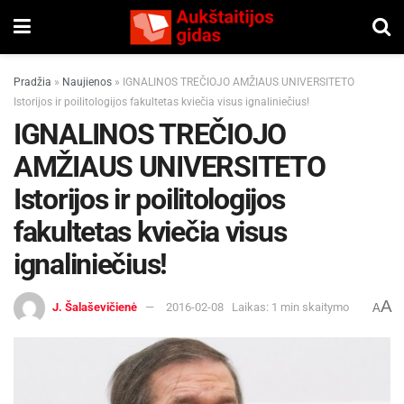
Pradžia
»
Naujienos
»
IGNALINOS TREČIOJO AMŽIAUS UNIVERSITETO
Istorijos ir poilitologijos fakultetas kviečia visus ignaliniečius!
IGNALINOS TREČIOJO
AMŽIAUS UNIVERSITETO
Istorijos ir poilitologijos
fakultetas kviečia visus
ignaliniečius!
A
J. Šalaševičienė
2016-02-08
Laikas: 1 min skaitymo
A