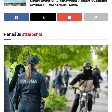
Kauno abiturientų valstybinių brandos egzaminų
rezultatai – vėl geriausi šalyje
2026-07-24
Vaidas Žagūnis. Atsinaujinęs naftos kainų šokas
vėl išbando Lietuvos verslo pasitikėjimą
2026-07-22
Panašūs
straipsniai