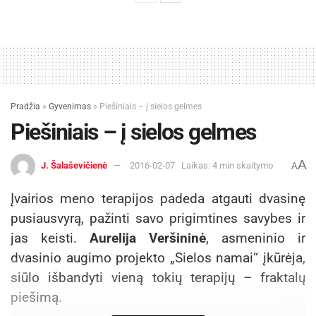
mokame kitiems už paslaugas ar prekes, tai
kodėl gi nesusimokėti ir sau už finansinį
saugumą, gerą savijautą, didesnį pasitikėjimą
savimi, tikslų siekimą bei jų įgyvendinimą?
– Kiek procentų atlyginimo sumos reikėtų
Pradžia
»
Gyvenimas
»
Piešiniais – į sielos gelmes
paskirti santaupoms per mėnesį, gaunant
Piešiniais – į sielos gelmes
vidutinį darbo užmokestį?
A
J. Šalaševičienė
2016-02-07
Laikas: 4 min skaitymo
A
– Tai priklauso nuo žmogaus mėnesinių išlaidų:
vieni uždirbdami mažas pajamas geba sutaupyti,
Įvairios meno terapijos padeda atgauti dvasinę
kiti, gaudami labai dideles pajamas, gyvena nuo
pusiausvyrą, pažinti savo prigimtines savybes ir
algos iki algos. Esant galimybei,
jas keisti.
Aurelija Veršininė
, asmeninio ir
rekomenduojama santaupoms paskirti iki 10
dvasinio augimo projekto „Sielos namai“ įkūrėja,
proc. savo kasmėnesinių pajamų.
siūlo išbandyti vieną tokių terapijų – fraktalų
piešimą.
Lengviausias būdas sutaupyti yra atsidaryti naują