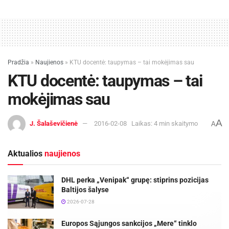
Pradžia
»
Naujienos
»
KTU docentė: taupymas – tai mokėjimas sau
KTU docentė: taupymas – tai
mokėjimas sau
A
J. Šalaševičienė
2016-02-08
Laikas: 4 min skaitymo
A
Aktualios
naujienos
DHL perka „Venipak“ grupę: stiprins pozicijas
Baltijos šalyse
2026-07-28
Europos Sąjungos sankcijos „Mere“ tinklo