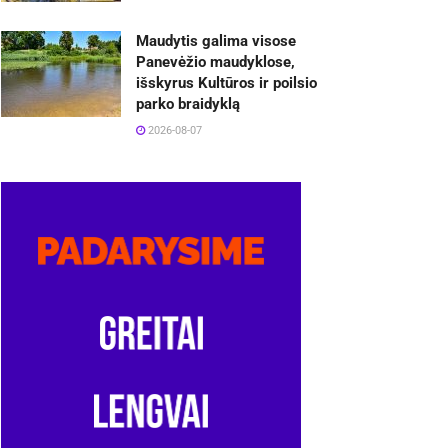
Maudytis galima visose
Panevėžio maudyklose,
išskyrus Kultūros ir poilsio
parko braidyklą
2026-08-07