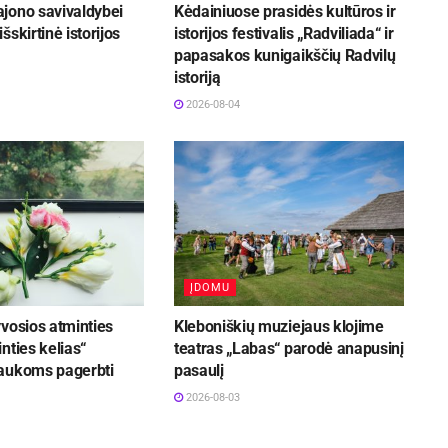
jono savivaldybei
Kėdainiuose prasidės kultūros ir
šskirtinė istorijos
istorijos festivalis „Radviliada“ ir
papasakos kunigaikščių Radvilų
istoriją
2026-08-04
ĮDOMU
vosios atminties
Kleboniškių muziejaus klojime
nties kelias“
teatras „Labas“ parodė anapusinį
aukoms pagerbti
pasaulį
2026-08-03