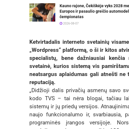
Kauno rajone, Čekiškėje vyks 2028 m
Europos ir pasaulio greičio automodel
čempionatas
2026-08-07
Ketvirtadalis interneto svetainių vis
„Wordpress“ platformą, o ši ir kitos atv
specialistų, bene dažniausiai kenči
svetainė, kurios sistemą vis pamirštama
neatsargus aplaidumas gali atnešti ne ti
reputaciją.
„Didžioji dalis privačių asmenų savo s
kodo TVS – tai nėra blogai, tačiau la
sistemų ir jų priedų versijos. Atnaujinima
naujo funkcionalumo ir, svarbiausia, 
programinės įrangos versijoje. Nor