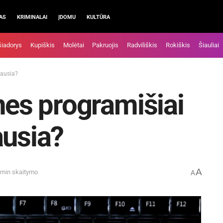
AS
KRIMINALAI
ĮDOMU
KULTŪRA
šiadorys
Kupiškis
Molėtai
Pakruojis
Radviliškis
Rokiškis
Šiauliai
iausia?
nes programišiai
ausia?
A
 min skaitymo
A