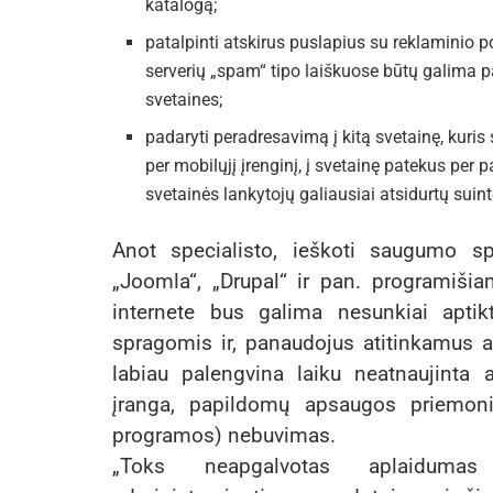
katalogą;
patalpinti atskirus puslapius su reklaminio 
serverių „spam“ tipo laiškuose būtų galima pa
svetaines;
padaryti peradresavimą į kitą svetainę, kuri
per mobilųjį įrenginį, į svetainę patekus per
svetainės lankytojų galiausiai atsidurtų suint
Anot specialisto, ieškoti saugumo s
„Joomla“, „Drupal“ ir pan. programišia
internete bus galima nesunkiai apti
spragomis ir, panaudojus atitinkamus al
labiau palengvina laiku neatnaujinta
įranga, papildomų apsaugos priemonių 
programos) nebuvimas.
„Toks neapgalvotas aplaidumas 