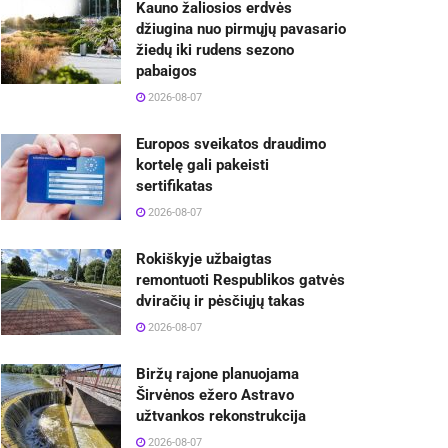
Kauno žaliosios erdvės
džiugina nuo pirmųjų pavasario
žiedų iki rudens sezono
pabaigos
2026-08-07
Europos sveikatos draudimo
kortelę gali pakeisti
sertifikatas
2026-08-07
Rokiškyje užbaigtas
remontuoti Respublikos gatvės
dviračių ir pėsčiųjų takas
2026-08-07
Biržų rajone planuojama
Širvėnos ežero Astravo
užtvankos rekonstrukcija
2026-08-07