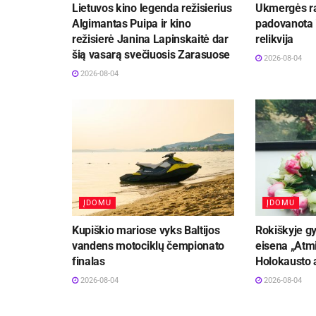
Lietuvos kino legenda režisierius
Ukmergės ra
Algimantas Puipa ir kino
padovanota i
režisierė Janina Lapinskaitė dar
relikvija
šią vasarą svečiuosis Zarasuose
2026-08-04
2026-08-04
ĮDOMU
ĮDOMU
Kupiškio mariose vyks Baltijos
Rokiškyje gy
vandens motociklų čempionato
eisena „Atmi
finalas
Holokausto 
2026-08-04
2026-08-04