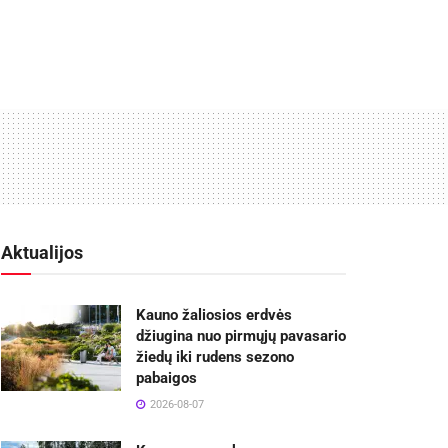
Aktualijos
Kauno žaliosios erdvės
džiugina nuo pirmųjų pavasario
žiedų iki rudens sezono
pabaigos
2026-08-07