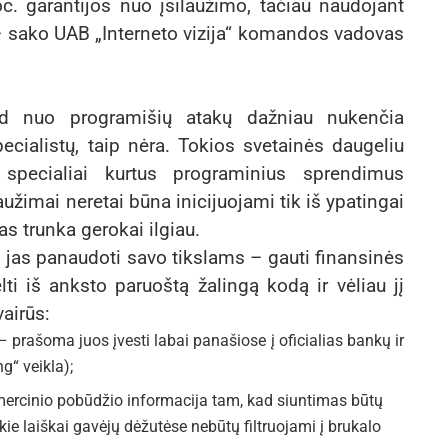
c. garantijos nuo įsilaužimo, tačiau naudojant
, – sako UAB „Interneto vizija“ komandos vadovas
ad nuo programišių atakų dažniau nukenčia
ecialistų, taip nėra. Tokios svetainės daugeliu
ai specialiai kurtus programinius sprendimus
aužimai neretai būna inicijuojami tik iš ypatingai
as trunka gerokai ilgiau.
t jas panaudoti savo tikslams – gauti finansinės
ti iš anksto paruoštą žalingą kodą ir vėliau jį
vairūs:
 prašoma juos įvesti labai panašiose į oficialias bankų ir
g“ veikla);
omercinio pobūdžio informacija tam, kad siuntimas būtų
kie laiškai gavėjų dėžutėse nebūtų filtruojami į brukalo