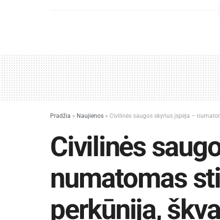
Pradžia
»
Naujienos
»
Civilinės saugos skyrius įspėja – numatom
Civilinės saugo
numatomas sti
perkūnija, škva