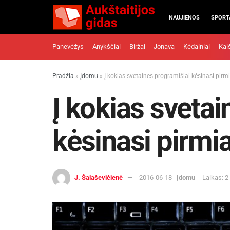
NAUJIENOS
SPORT
Panevėžys
Anykščiai
Biržai
Jonava
Kėdainiai
Kai
Pradžia
»
Įdomu
»
Į kokias svetaines programišiai kėsinasi pirm
Į kokias svetai
kėsinasi pirmi
J. Šalaševičienė
2016-06-18
Įdomu
Laikas: 2