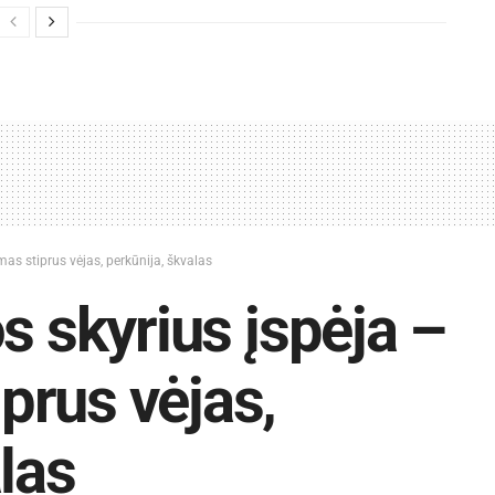
as stiprus vėjas, perkūnija, škvalas
s skyrius įspėja –
prus vėjas,
las