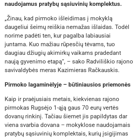
naudojamus pratybų sąsiuvinių komplektus.
„Žinau, kad pirmoko išleidimas į mokyklą
daugeliui šeimų reiškia nemažas išlaidas. Todėl
norime padėti ten, kur pagalba labiausiai
juntama. Kuo mažiau rūpesčių tėvams, tuo
daugiau džiugių akimirkų vaikams pradedant
naują gyvenimo etapą“, – sako Radviliškio rajono
savivaldybės meras Kazimieras Račkauskis.
Pirmoko lagaminėlyje – būtiniausios priemonės
Kaip ir praėjusiais metais, kiekvienas rajono
pirmokas Rugsėjo 1-ąją gaus 70 eurų vertės
dovanų rinkinį. Tačiau šiemet jis papildytas dar
viena svarbia dovana – mokyklose naudojamais
pratybų sąsiuvinių komplektais, kurių įsigijimas