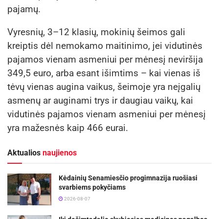
pajamų.
Vyresnių, 3–12 klasių, mokinių šeimos gali
kreiptis dėl nemokamo maitinimo, jei vidutinės
pajamos vienam asmeniui per mėnesį neviršija
349,5 euro, arba esant išimtims – kai vienas iš
tėvų vienas augina vaikus, šeimoje yra neįgalių
asmenų ar auginami trys ir daugiau vaikų, kai
vidutinės pajamos vienam asmeniui per mėnesį
yra mažesnės kaip 466 eurai.
Aktualios
naujienos
Kėdainių Senamiesčio progimnazija ruošiasi
svarbiems pokyčiams
2026-08-07