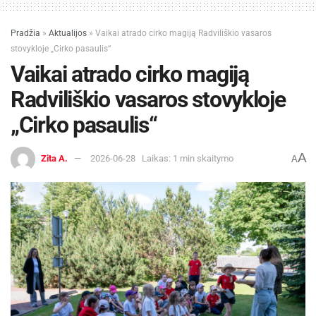
Pradžia
»
Aktualijos
»
Vaikai atrado cirko magiją Radviliškio vasaros
stovykloje „Cirko pasaulis“
Vaikai atrado cirko magiją
Radviliškio vasaros stovykloje
„Cirko pasaulis“
A
Zita A.
2026-06-28
Laikas: 1 min skaitymo
A