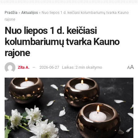
Pradžia
»
Aktualijos
»
Nuo liepos 1 d. keičiasi kolumbariumų tvarka Kauno
rajone
Nuo liepos 1 d. keičiasi
kolumbariumų tvarka Kauno
rajone
A
Zita A.
2026-06-27
Laikas: 2 min skaitymo
A