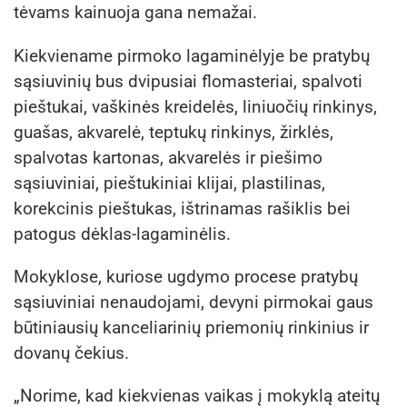
tėvams kainuoja gana nemažai.
Kiekviename pirmoko lagaminėlyje be pratybų
sąsiuvinių bus dvipusiai flomasteriai, spalvoti
pieštukai, vaškinės kreidelės, liniuočių rinkinys,
guašas, akvarelė, teptukų rinkinys, žirklės,
spalvotas kartonas, akvarelės ir piešimo
sąsiuviniai, pieštukiniai klijai, plastilinas,
korekcinis pieštukas, ištrinamas rašiklis bei
patogus dėklas-lagaminėlis.
Mokyklose, kuriose ugdymo procese pratybų
sąsiuviniai nenaudojami, devyni pirmokai gaus
būtiniausių kanceliarinių priemonių rinkinius ir
dovanų čekius.
„Norime, kad kiekvienas vaikas į mokyklą ateitų