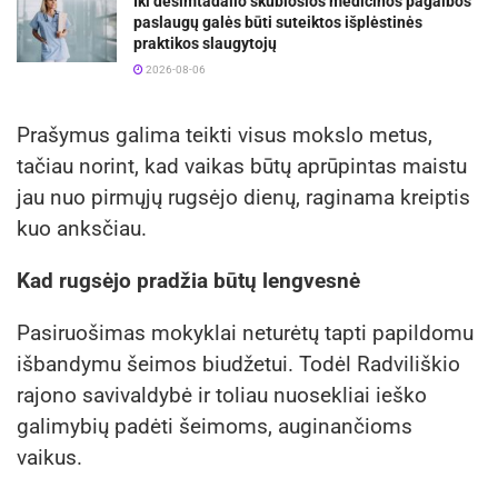
Iki dešimtadalio skubiosios medicinos pagalbos
paslaugų galės būti suteiktos išplėstinės
praktikos slaugytojų
2026-08-06
Prašymus galima teikti visus mokslo metus,
tačiau norint, kad vaikas būtų aprūpintas maistu
jau nuo pirmųjų rugsėjo dienų, raginama kreiptis
kuo anksčiau.
Kad rugsėjo pradžia būtų lengvesnė
Pasiruošimas mokyklai neturėtų tapti papildomu
išbandymu šeimos biudžetui. Todėl Radviliškio
rajono savivaldybė ir toliau nuosekliai ieško
galimybių padėti šeimoms, auginančioms
vaikus.