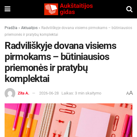
Pradžia
»
Aktualijos
»
Radviliškyje dovana visiems pirmokams – būtiniausios
priemonės ir pratybų komplektai
Radviliškyje dovana visiems
pirmokams – būtiniausios
priemonės ir pratybų
komplektai
A
Zita A.
2026-06-28
Laikas: 3 min skaitymo
A