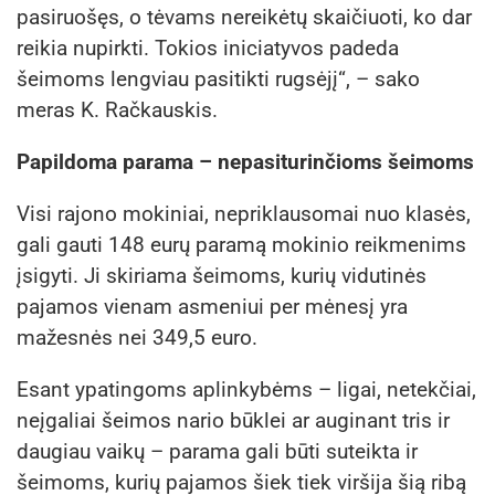
pasiruošęs, o tėvams nereikėtų skaičiuoti, ko dar
reikia nupirkti. Tokios iniciatyvos padeda
šeimoms lengviau pasitikti rugsėjį“, – sako
meras K. Račkauskis.
Papildoma parama – nepasiturinčioms šeimoms
Visi rajono mokiniai, nepriklausomai nuo klasės,
gali gauti 148 eurų paramą mokinio reikmenims
įsigyti. Ji skiriama šeimoms, kurių vidutinės
pajamos vienam asmeniui per mėnesį yra
mažesnės nei 349,5 euro.
Esant ypatingoms aplinkybėms – ligai, netekčiai,
neįgaliai šeimos nario būklei ar auginant tris ir
daugiau vaikų – parama gali būti suteikta ir
šeimoms, kurių pajamos šiek tiek viršija šią ribą