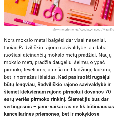
Mokymo priemonės/Asociatyvi nuotr./Magnific
Nors mokslo metai baigėsi dar visai neseniai,
tačiau Radviliškio rajono savivaldybė jau dabar
ruošiasi ateinančių mokslo metų pradžiai. Naujų
mokslo metų pradžia daugeliui šeimų, o ypač
pirmokų tėveliams, atneša ne tik džiugų laukimą,
bet ir nemažas išlaidas.
Kad pasiruošti rugsėjui
būtų lengviau, Radviliškio rajono savivaldybė ir
šiemet kiekvienam rajono pirmokui dovanos 70
eurų vertės pirmoko rinkinį. Šiemet jis bus dar
vertingesnis – jame vaikai ras ne tik būtiniausias
kanceliarines priemones, bet ir mokyklose