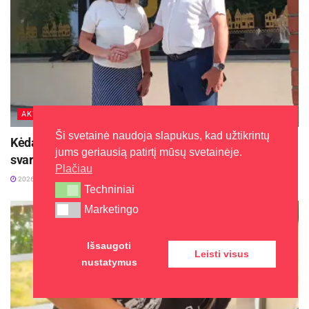
AKTUALIJOS
Ši svetainė naudoja slapukus, kad užtikrintų
Kėdainių Senamiesčio progimnazija ruošiasi
jums geriausią patirtį mūsų svetainėje.
svarbiems pokyčiams
Plačiau
2026-08-07
Techniniai
Techniniai
Marketingo
Marketingo
Išsaugoti
Leisti visus
nustatymus