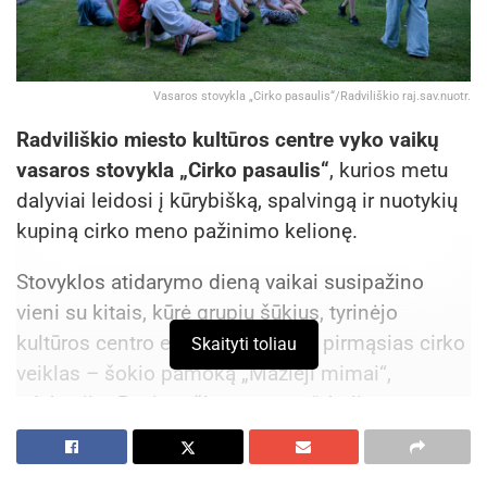
Vasaros stovykla „Cirko pasaulis“/Radviliškio raj.sav.nuotr.
Radviliškio miesto kultūros centre vyko vaikų
vasaros stovykla „Cirko pasaulis“
, kurios metu
dalyviai leidosi į kūrybišką, spalvingą ir nuotykių
kupiną cirko meno pažinimo kelionę.
Stovyklos atidarymo dieną vaikai susipažino
vieni su kitais, kūrė grupių šūkius, tyrinėjo
kultūros centro erdves ir išbandė pirmąsias cirko
Skaityti toliau
veiklas – šokio pamoką „Mažieji mimai“,
edukaciją „Pasipuošk pas magą“, balionų
lankstymą, muilo gamybą bei cirko triukų
dirbtuves su besisukančiomis lėkštelėmis.