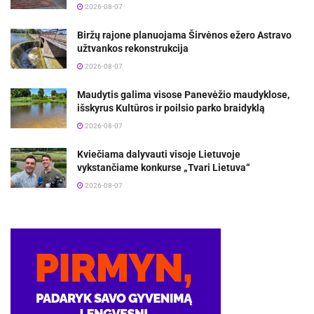
2026-08-07
Biržų rajone planuojama Širvėnos ežero Astravo
užtvankos rekonstrukcija
2026-08-07
Maudytis galima visose Panevėžio maudyklose,
išskyrus Kultūros ir poilsio parko braidyklą
2026-08-07
Kviečiama dalyvauti visoje Lietuvoje
vykstančiame konkurse „Tvari Lietuva“
2026-08-07