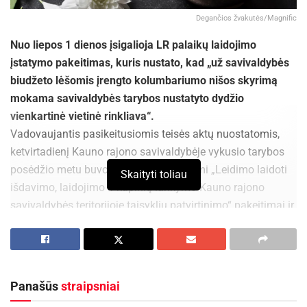
Degančios žvakutės/Magnific
Nuo liepos 1 dienos įsigalioja LR palaikų laidojimo
įstatymo pakeitimas, kuris nustato, kad „už savivaldybės
biudžeto lėšomis įrengto kolumbariumo nišos skyrimą
mokama savivaldybės tarybos nustatyto dydžio
vienkartinė vietinė rinkliava“.
Vadovaujantis pasikeitusiomis teisės aktų nuostatomis,
ketvirtadienį Kauno rajono savivaldybėje vykusio tarybos
posėdžio metu buvo patvirtinti atitinkami „Leidimo laidoti
Skaityti toliau
išdavimo, laidojimo ir kapinių lankymo Kauno rajono
savivaldybės teritorijoje taisyklių patvirtinimo“ pakeitimai ir
„Vienkartinės vietinės rinkliavos už nišos skyrimą Kauno
rajono savivaldybės biudžeto lėšomis įrengtame
kolumbariume nuostatai“, kurie apibrėžia rinkliavos
mokėjimo tvarką ir dydį.
Panašūs
straipsniai
Vienkartinė rinkliava už kolumbariumo nišą sieks 800 eurų.