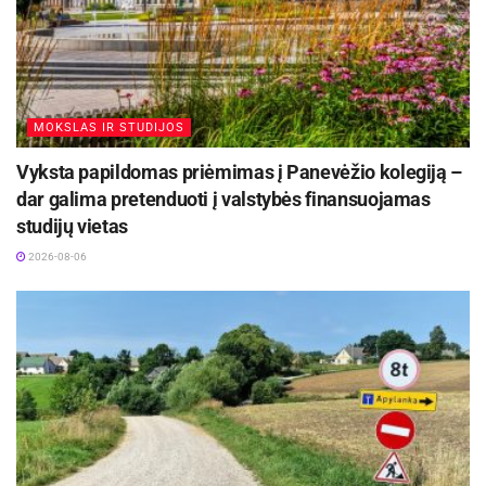
MOKSLAS IR STUDIJOS
Vyksta papildomas priėmimas į Panevėžio kolegiją –
dar galima pretenduoti į valstybės finansuojamas
studijų vietas
2026-08-06