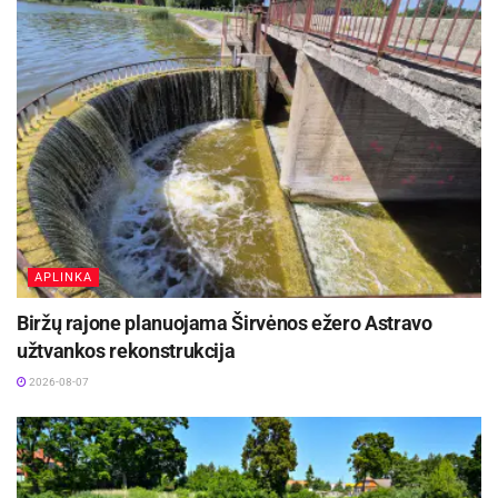
Aktualios
naujienos
Kauno žaliosios erdvės džiugina nuo pirmųjų
pavasario žiedų iki rudens sezono pabaigos
2026-08-07
Europos sveikatos draudimo kortelę gali pakeisti
sertifikatas
2026-08-07
APLINKA
Šaltinis:
Kauno rajono savivaldybė
Biržų rajone planuojama Širvėnos ežero Astravo
užtvankos rekonstrukcija
2026-08-07