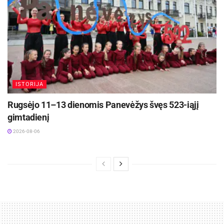
ISTORIJA
Rugsėjo 11–13 dienomis Panevėžys švęs 523-iąjį
gimtadienį
2026-08-06