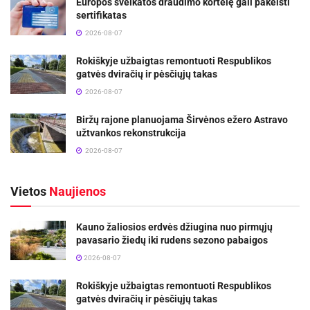
Europos sveikatos draudimo kortelę gali pakeisti
sertifikatas
2026-08-07
Rokiškyje užbaigtas remontuoti Respublikos
gatvės dviračių ir pėsčiųjų takas
2026-08-07
Biržų rajone planuojama Širvėnos ežero Astravo
užtvankos rekonstrukcija
2026-08-07
Vietos
Naujienos
Kauno žaliosios erdvės džiugina nuo pirmųjų
pavasario žiedų iki rudens sezono pabaigos
2026-08-07
Rokiškyje užbaigtas remontuoti Respublikos
gatvės dviračių ir pėsčiųjų takas