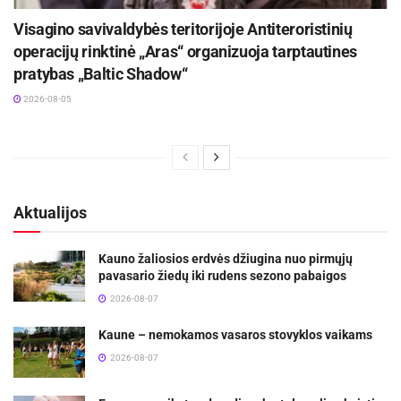
Visagino savivaldybės teritorijoje Antiteroristinių
operacijų rinktinė „Aras“ organizuoja tarptautines
pratybas „Baltic Shadow“
2026-08-05
Aktualijos
Kauno žaliosios erdvės džiugina nuo pirmųjų
pavasario žiedų iki rudens sezono pabaigos
2026-08-07
Kaune – nemokamos vasaros stovyklos vaikams
2026-08-07