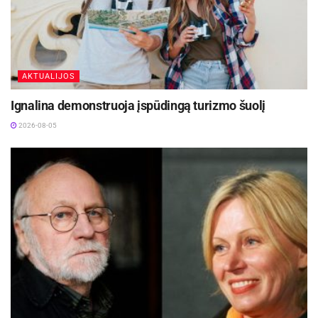
vaikams. Taip šventė dar kartą patvirtino savo
vietą tarp svarbiausių regiono kultūros renginių.
AKTUALIJOS
Ignalina demonstruoja įspūdingą turizmo šuolį
2026-08-05