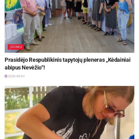
gamtosauginį sąmoningumą, supažindinti su
Lietuvos kultūros ir istorijos paveldu bei stiprinti
bendravimo ir bendradarbiavimo įgūdžius.
Aktualios
naujienos
ĮDOMU
Kaune – nemokamos vasaros stovyklos vaikams
2026-08-07
Prasidėjo Respublikinis tapytojų pleneras „Kėdainiai
abipus Nevėžio“!
Kviečiama dalyvauti visoje Lietuvoje
2026-08-07
vykstančiame konkurse „Tvari Lietuva“
2026-08-07
Stovyklos pradžioje – pirmosios pagalbos
mokymai. Stovyklautojai ne tik pakartojo teorines
žinias, kaip reikia gaivinti žmogų, bet ir turėjo
galimybę praktiškai atlikti visus gaivinimo