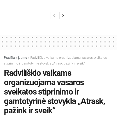
Pradžia
»
Įdomu
»
Radviliškio vaikams organizuojama vasaros sveikatos
stiprinimo ir gamtotyrinė stovykla „Atrask, pažink ir sveik“
Radviliškio vaikams
organizuojama vasaros
sveikatos stiprinimo ir
gamtotyrinė stovykla „Atrask,
pažink ir sveik“