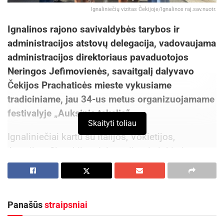
Ignaliniečių vizitas Čekijoje/Ignalinos raj.sav.nuotr.
Ignalinos rajono savivaldybės tarybos ir
administracijos atstovų delegacija, vadovaujama
administracijos direktoriaus pavaduotojos
Neringos Jefimovienės, savaitgalį dalyvavo
Čekijos Prachaticės mieste vykusiame
tradiciniame, jau 34-us metus organizuojamame
festivalyje „Auksinis takelis“.
Skaityti toliau
Ignaliniečiai kartu su Italijos, Vokietijos,
Austrijos, Slovakijos delegacijomis ir kitais
miesto svečiais dalyvavo iškilmingame
Prachaticės mero Jano Bauerio priėmime,
pasikeitė dovanomis, perdavė Ignalinos rajono
Panašūs
straipsniai
savivaldybės sveikinimus ir linkėjimus, vėliau
dalyvavo šventinėje teatralizuotoje eisenoje,