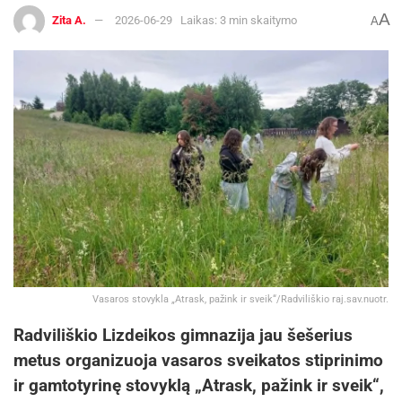
A
Zita A.
2026-06-29
Laikas: 3 min skaitymo
A
Vasaros stovykla „Atrask, pažink ir sveik“/Radviliškio raj.sav.nuotr.
Radviliškio Lizdeikos gimnazija jau šešerius
metus organizuoja vasaros sveikatos stiprinimo
ir gamtotyrinę stovyklą „Atrask, pažink ir sveik“,