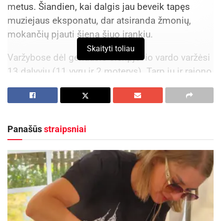
metus. Šiandien, kai dalgis jau beveik tapęs
muziejaus eksponatu, dar atsiranda žmonių,
mokančių pjauti šieną šiuo įrankiu.
Skaityti toliau
Varžybose dėl geriausio šienpjovio vardo varžėsi
13 dalyvių (11 vyrų ir 2 moterys). Tarp jų ir rajono
meras Laimutis Ragaišis bei savivaldybės
tarybos narys Giedrius Palenčius.
Paprastai būdavo šienaujama iš ryto, kol rasa dar
Panašūs
straipsniai
nenudžiūvusi. Todėl šventėje varžytis buvo
nelengva, nes diena pasitaikė karšta, o ir žolė
vakarop ne taip lengvai pasiduoda.
Varžybose netrūko azarto, bet reikėjo ne tik greitį
parodyti, o ir pradalges suguldyti kuo lygiau, nes
kokybę vertino šienavimo ekspertas Petras