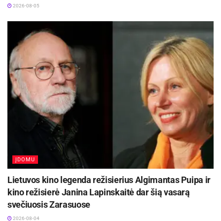
2026-08-05
ĮDOMU
Lietuvos kino legenda režisierius Algimantas Puipa ir
kino režisierė Janina Lapinskaitė dar šią vasarą
svečiuosis Zarasuose
2026-08-04