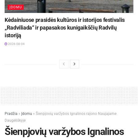
ĮDOMU
Kėdainiuose prasidės kultūros ir istorijos festivalis
„Radviliada“ ir papasakos kunigaikščių Radvilų
istoriją
2026-08-04
Pradžia
»
Įdomu
»
Šienpjovių varžybos Ignalinos rajono Naujajame
Daugėliškyje
Šienpjovių varžybos Ignalinos