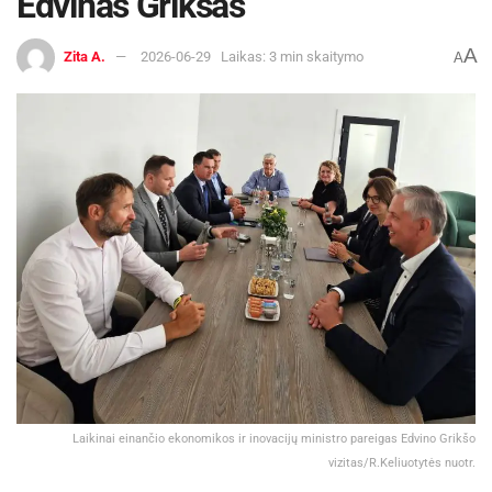
Edvinas Grikšas
A
Zita A.
2026-06-29
Laikas: 3 min skaitymo
A
Laikinai einančio ekonomikos ir inovacijų ministro pareigas Edvino Grikšo
vizitas/R.Keliuotytės nuotr.