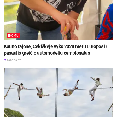
Kamarauskas iš Taujūnų. Už prastai nušienautą
pradalgę dalyviams buvo pridedama baudos
sekundžių.
Aktualios
naujienos
ĮDOMU
Kviečiama dalyvauti visoje Lietuvoje
Kauno rajone, Čekiškėje vyks 2028 metų Europos ir
vykstančiame konkurse „Tvari Lietuva“
pasaulio greičio automodelių čempionatas
2026-08-07
2026-08-07
Prasidėjo Respublikinis tapytojų pleneras
„Kėdainiai abipus Nevėžio“!
2026-08-07
Vyrų komandos laimėtojai:
1 vieta – Arūnas Panavas