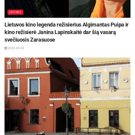
ĮDOMU
Lietuvos kino legenda režisierius Algimantas Puipa ir
kino režisierė Janina Lapinskaitė dar šią vasarą
svečiuosis Zarasuose
2026-08-04