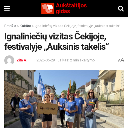
Pradžia
»
Kultūra
»
Ignaliniečių vizitas Čekijoje, festivalyje „Auksinis takelis“
Ignaliniečių vizitas Čekijoje,
festivalyje „Auksinis takelis“
A
Zita A.
2026-06-29
Laikas: 2 min skaitymo
A