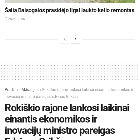
Šalia Baisogalos prasidėjo ilgai laukto kelio remontas
2026-08-05
Pradžia
»
Aktualijos
»
Rokiškio rajone lankosi laikinai einantis ekonomikos ir
inovacijų ministro pareigas Edvinas Grikšas
Rokiškio rajone lankosi laikinai
einantis ekonomikos ir
inovacijų ministro pareigas