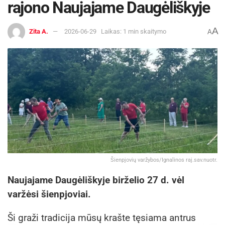
rajono Naujajame Daugėliškyje
A
Zita A.
2026-06-29
Laikas: 1 min skaitymo
A
Šienpjovių varžybos/Ignalinos raj.sav.nuotr.
Naujajame Daugėliškyje birželio 27 d. vėl
varžėsi šienpjoviai.
Ši graži tradicija mūsų krašte tęsiama antrus