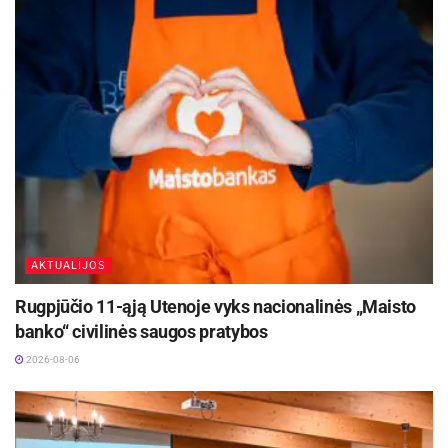
AKTUALIJOS
Rugpjūčio 11-ąją Utenoje vyks nacionalinės „Maisto
banko“ civilinės saugos pratybos
2026-08-06