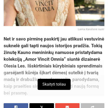
Laima Karalienė nuotr
Net ir savo pirminę paskirtį jau atlikusi vestuvinė
suknelė gali tapti naujos istorijos pradžia. Tokią
žinutę Kauno menininkų namuose pristatydama
kolekciją „Amor Vincit Omnia“ siuntė dizainerė
Olesia Les. Išskirtiniais kūrybiniais sprendimais
garsėjanti kūrėja šįkart dėmesį sutelkė į tvarią
madą ir drabužių transformaciją, parodydama,
Skaityti toliau
kaip praeities simboliai gali įgauti naują formą
bei prasmę.
Iš dėvėtų vestuvinių suknelių sukurtų drabužių