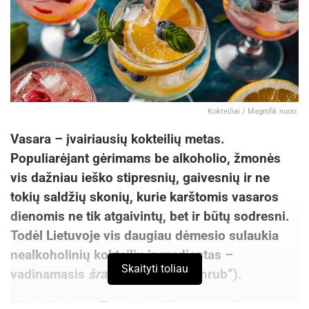
Kokteiliai / Magnifik nuotr.
Vasara – įvairiausių kokteilių metas.
Populiarėjant gėrimams be alkoholio, žmonės
vis dažniau ieško stipresnių, gaivesnių ir ne
tokių saldžių skonių, kurie karštomis vasaros
dienomis ne tik atgaivintų, bet ir būtų sodresni.
Todėl Lietuvoje vis daugiau dėmesio sulaukia
Laima Karalienė nuotr
nealkoholinių kokteilių ingredientas –
Skaityti toliau
vadinamasis
šrabas
(anglų k. „shrub“).
„Nuolat perdarau vyriškus švarkus, kelnes,
marškinius, įvairius moteriškus drabužius,
Kokteilių baro „Trendy bar“ barmenas Vytautas