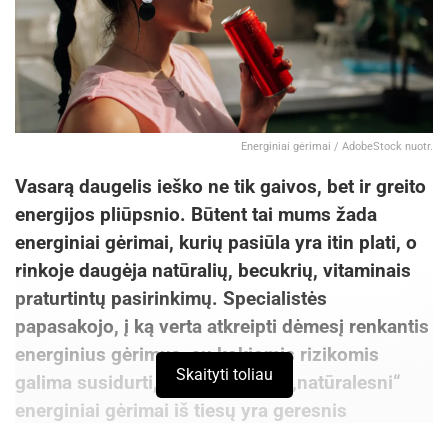
Energiniai gėrimai / AdobeStock nuotr.
Vasarą daugelis ieško ne tik gaivos, bet ir greito
energijos pliūpsnio. Būtent tai mums žada
energiniai gėrimai, kurių pasiūla yra itin plati, o
rinkoje daugėja natūralių, becukrių, vitaminais
praturtintų pasirinkimų. Specialistės
papasakojo, į ką verta atkreipti dėmesį renkantis
energinius gėrimus, su kokiomis rizikomis
Skaityti toliau
galima susidurti, ir atskleidė, ar „natūralesni“
energiniai gėrimai iš tiesų yra geresnis
pasirinkimas.