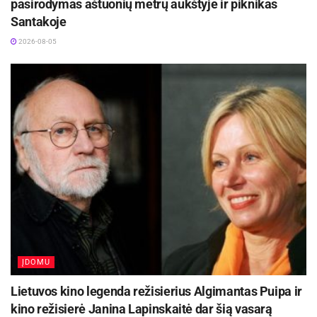
pasirodymas aštuonių metrų aukštyje ir piknikas
Santakoje
2026-08-05
ĮDOMU
Lietuvos kino legenda režisierius Algimantas Puipa ir
kino režisierė Janina Lapinskaitė dar šią vasarą