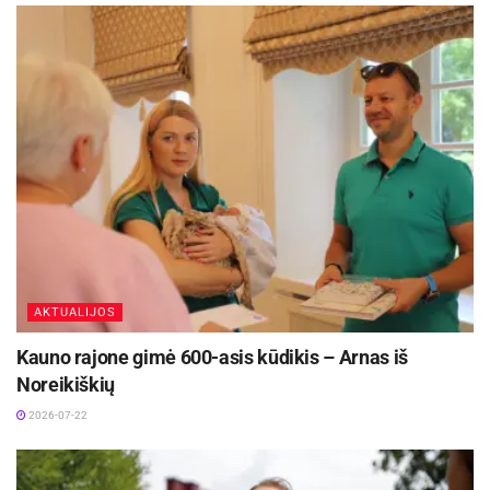
Ji atkreipia dėmesį ir į tai, kad vartojant
„shrub“ turi daugiau rūgštelės, gaivos ir nėra
energinius gėrimus kasdien, gali atsirasti ir
pernelyg saldus.
kofeino tolerancija: tam pačiam efektui reikės vis
daugiau, o praleidus įprastą dozę gali pasireikšti
kofeino nutraukimo simptomai – galvos
skausmas, mieguistumas, dirglumas, sunkesnė
koncentracija.
AKTUALIJOS
Kauno rajone gimė 600-asis kūdikis – Arnas iš
Noreikiškių
2026-07-22