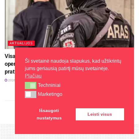
AKTUALIJOS
Visagino savivaldybės teritorijoje Antiteroristinių
Ši svetainė naudoja slapukus, kad užtikrintų
operacijų rinktinė „Aras“ organizuoja tarptautines
jums geriausią patirtį mūsų svetainėje.
pratybas „Baltic Shadow“
Plačiau
2026-08-05
Techniniai
Techniniai
Marketingo
Marketingo
Išsaugoti
Leisti visus
nustatymus