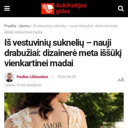
Pradžia
»
Įdomu
»
Iš vestuvinių suknelių – nauji drabužiai: dizainerė meta
iššūkį vienkartinei madai
Iš vestuvinių suknelių – nauji
drabužiai: dizainerė meta iššūkį
vienkartinei madai
Paulius Liškauskas
2026-06-24
A
A
Laikas: 3 min skaitymo