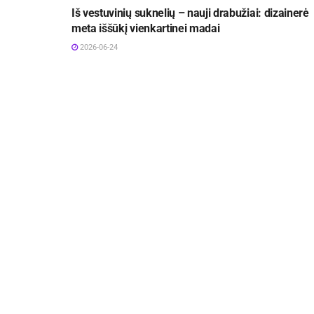
Iš vestuvinių suknelių – nauji drabužiai: dizainerė
meta iššūkį vienkartinei madai
2026-06-24