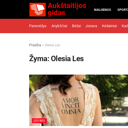
NAUJIENOS
SPORT
Panevėžys
Anykščiai
Biržai
Jonava
Kėdainiai
Kai
Pradžia
»
Olesia Les
Žyma:
Olesia Les
ĮDOMU