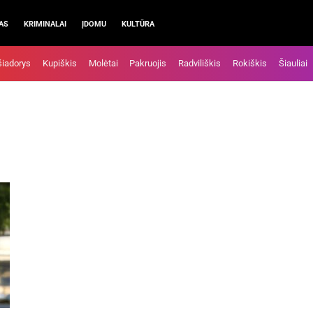
AS
KRIMINALAI
ĮDOMU
KULTŪRA
šiadorys
Kupiškis
Molėtai
Pakruojis
Radviliškis
Rokiškis
Šiauliai