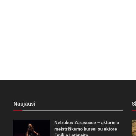
Naujausi
S
Netrukus Zarasuose – aktorinio
meistriškumo kursai su aktore
Emilija Latėnaite