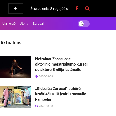
Šeštadienis, 8 rugpjūčio
Ukmergė
Utena
Zarasai
Aktualijos
Netrukus Zarasuose –
aktorinio meistriškumo kursai
su aktore Emilija Latėnaite
2026-08-08
„Globalūs Zarasai“ subūrė
kraštiečius iš įvairių pasaulio
kampelių
2026-08-08