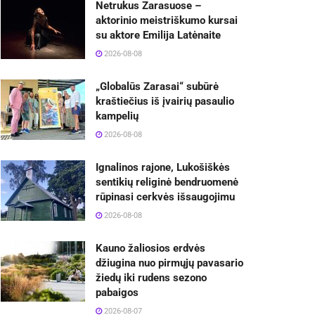
Netrukus Zarasuose –
aktorinio meistriškumo kursai
su aktore Emilija Latėnaite
2026-08-08
„Globalūs Zarasai“ subūrė
kraštiečius iš įvairių pasaulio
kampelių
2026-08-08
Ignalinos rajone, Lukošiškės
sentikių religinė bendruomenė
rūpinasi cerkvės išsaugojimu
2026-08-08
Kauno žaliosios erdvės
džiugina nuo pirmųjų pavasario
žiedų iki rudens sezono
pabaigos
2026-08-07