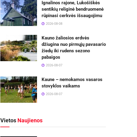
Ignalinos rajone, Lukošiškės
sentikių religinė bendruomenė
rūpinasi cerkvės išsaugojimu
2026-08-08
Kauno žaliosios erdvės
džiugina nuo pirmųjų pavasario
žiedų iki rudens sezono
pabaigos
2026-08-07
Kaune – nemokamos vasaros
stovyklos vaikams
2026-08-07
Vietos
Naujienos