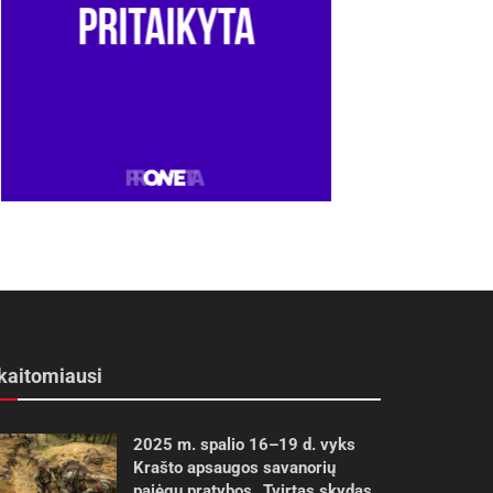
kaitomiausi
2025 m. spalio 16–19 d. vyks
Krašto apsaugos savanorių
pajėgų pratybos „Tvirtas skydas