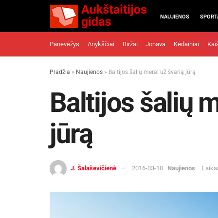
NAUJIENOS
SPORT
Panevėžys
Anykščiai
Biržai
Jonava
Kėdainiai
Kai
Pradžia
»
Naujienos
»
Baltijos šalių merai už švarią jūrą
Baltijos šalių 
jūrą
J. Šalaševičienė
2016-03-10
Naujienos
Laika