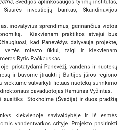
ectric
, Švedijos aplinkosaugos tyrimų institutas,
 Šiaurės investicijų bankas, Skandinavijos
jas, inovatyvius sprendimus, gerinančius vietos
konomiką. Kiekvienam praktikos atvejui bus
žiaugiuosi, kad Panevėžys dalyvauja projekte,
s vertės miesto ūkiui, taigi ir kiekvienam
 meras Rytis Račkauskas.
je, pristatydami Panevėžį, vandens ir nuotekų
sų ir buvome įtraukti į Baltijos jūros regiono
u siektume sutvarkyti lietaus nuotekų surinkimo
 direktoriaus pavaduotojas Ramūnas Vyžintas.
i susitiks Stokholme (Švedija) ir duos pradžią
nkys kiekvienoje savivaldybėje ir iš esmės
omis vandentvarkos srityje. Projekto pasirinkti