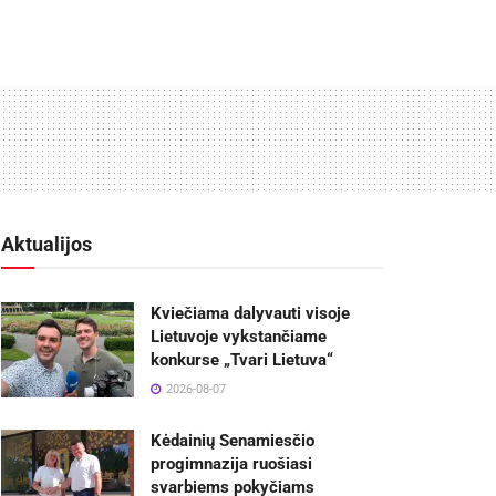
Aktualijos
Kviečiama dalyvauti visoje
Lietuvoje vykstančiame
konkurse „Tvari Lietuva“
2026-08-07
Kėdainių Senamiesčio
progimnazija ruošiasi
svarbiems pokyčiams