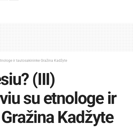
u etnologe ir tautosakininke Gražina Kadžyte
iu? (III)
viu su etnologe ir
 Gražina Kadžyte