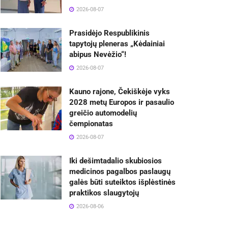
2026-08-07
Prasidėjo Respublikinis
tapytojų pleneras „Kėdainiai
abipus Nevėžio“!
2026-08-07
Kauno rajone, Čekiškėje vyks
2028 metų Europos ir pasaulio
greičio automodelių
čempionatas
2026-08-07
Iki dešimtadalio skubiosios
medicinos pagalbos paslaugų
galės būti suteiktos išplėstinės
praktikos slaugytojų
2026-08-06