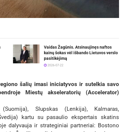
s
Vaidas Žagūnis. Atsinaujinęs naftos
kainų šokas vėl išbando Lietuvos verslo
pasitikėjimą
2026-07-22
regiono šalių imasi iniciatyvos ir sutelkia savo
ndroje Miestų akseleratorių (Accelerator)
(Suomija), Slupskas (Lenkija), Kalmaras,
vedija) kartu su pasaulio ekspertais skatins
e dalyvauja ir strateginiai partneriai: Bostono