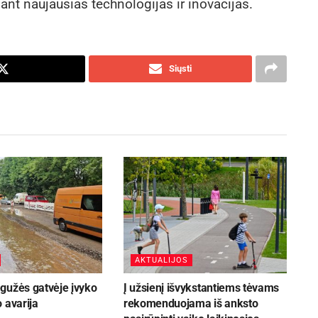
ant naujausias technologijas ir inovacijas.
Siųsti
AKTUALIJOS
gužės gatvėje įvyko
Į užsienį išvykstantiems tėvams
 avarija
rekomenduojama iš anksto