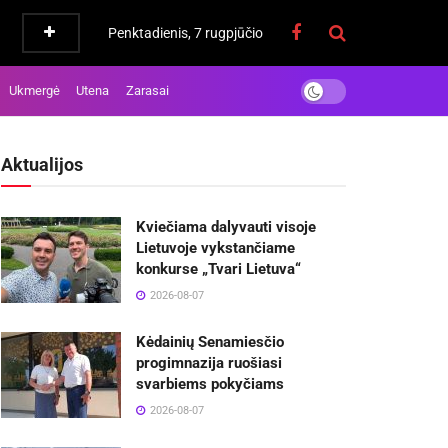
Penktadienis, 7 rugpjūčio
Ukmergė
Utena
Zarasai
Aktualijos
Kviečiama dalyvauti visoje
Lietuvoje vykstančiame
konkurse „Tvari Lietuva“
2026-08-07
Kėdainių Senamiesčio
progimnazija ruošiasi
svarbiems pokyčiams
2026-08-07