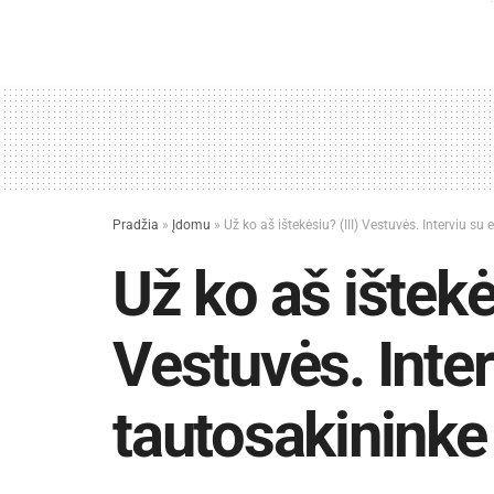
Pradžia
»
Įdomu
»
Už ko aš ištekėsiu? (III) Vestuvės. Interviu s
Už ko aš ištekės
Vestuvės. Inter
tautosakininke