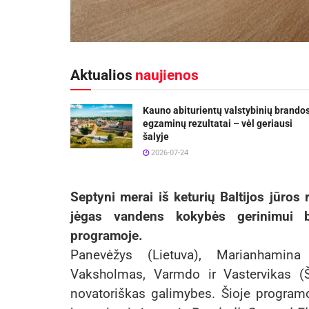
Aktualios
naujienos
Kauno abiturientų valstybinių brando
egzaminų rezultatai – vėl geriausi
šalyje
2026-07-24
Septyni merai iš keturių Baltijos jūros 
jėgas vandens kokybės gerinimui be
programoje.
Panevėžys (Lietuva), Marianhamina 
Vaksholmas, Varmdo ir Vastervikas (Š
novatoriškas galimybes. Šioje programoj