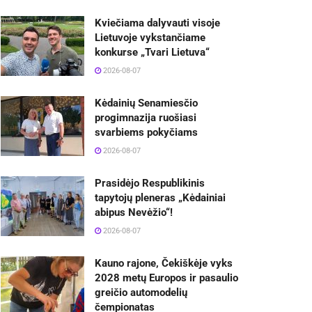
Kviečiama dalyvauti visoje
Lietuvoje vykstančiame
konkurse „Tvari Lietuva“
2026-08-07
Kėdainių Senamiesčio
progimnazija ruošiasi
svarbiems pokyčiams
2026-08-07
Prasidėjo Respublikinis
tapytojų pleneras „Kėdainiai
abipus Nevėžio“!
2026-08-07
Kauno rajone, Čekiškėje vyks
2028 metų Europos ir pasaulio
greičio automodelių
čempionatas