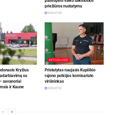
pasirūpinti vaiko laikinosios
priežiūros nustatymu
2026-07-03
AKTUALIJOS
udonasis Kryžius
Pristatytas naujasis Kupiškio
radarbiavimą su
rajono policijos komisariato
– savanoriai
viršininkas
msis ir Kaune
2026-07-02