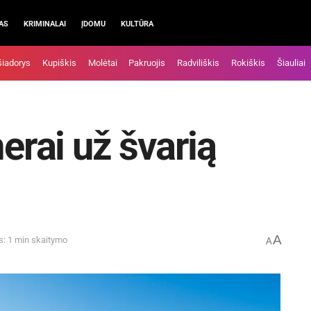
AS
KRIMINALAI
ĮDOMU
KULTŪRA
šiadorys
Kupiškis
Molėtai
Pakruojis
Radviliškis
Rokiškis
Šiauliai
merai už švarią
A
s: 1 min skaitymo
A