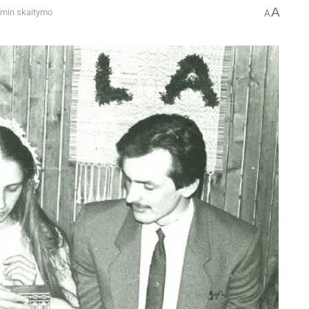
A
 min skaitymo
A