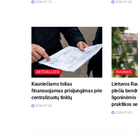
2026-07-13
2026-07-08
AKTUALIJOS
KAUNAS
Kauniečiams toliau
Lietuvos Ra
finansuojamas prisijungimas prie
plečia bend
centralizuotų tinklų
ligoninėmis 
praktikos se
2026-07-03
2026-07-02