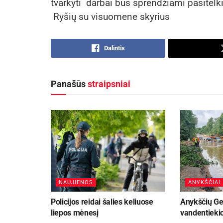
tvarkyti darbai bus sprendžiami pasitelki
Ryšių su visuomene skyrius
Dalintis
Panašūs
straipsniai
NAUJIENOS
ANYKŠČIAI
Policijos reidai šalies keliuose
Anykščių Ge
liepos mėnesį
vandentiekio