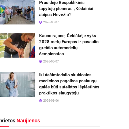
Prasidėjo Respublikinis
tapytojų pleneras „Kėdainiai
abipus Nevėžio“!
2026-08-07
Kauno rajone, Čekiškėje vyks
2028 metų Europos ir pasaulio
greičio automodelių
čempionatas
2026-08-07
Iki dešimtadalio skubiosios
medicinos pagalbos paslaugų
galės būti suteiktos išplėstinės
praktikos slaugytojų
2026-08-06
Vietos
Naujienos