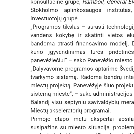
konsultacinė grupė,
Ramboll, General El
Stokholmo aplinkosaugos institutas,
investuotojų grupė.
„Programos tikslas – surasti technologi
vandens kokybę ir skatinti vietos e
bandoma atrasti finansavimo modelį. D
kurio įgyvendinimas turės pridėtinė
panevėžiečiui“ – sako Panevėžio miesto
„Dalyvavome programos aptarime Švedijo
tvarkymo sistemą. Radome bendrų intere
miestų projektą. Panevėžyje šiuo projekt
sistemą mieste“, – sakė administracijos
Balandį visų septynių savivaldybių mera
Miestų akseleratorių programai.
Pirmojo etapo metu ekspertai apsila
susipažins su miesto situacija, problem