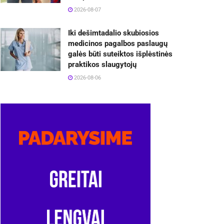
2026-08-07
Iki dešimtadalio skubiosios
medicinos pagalbos paslaugų
galės būti suteiktos išplėstinės
praktikos slaugytojų
2026-08-06