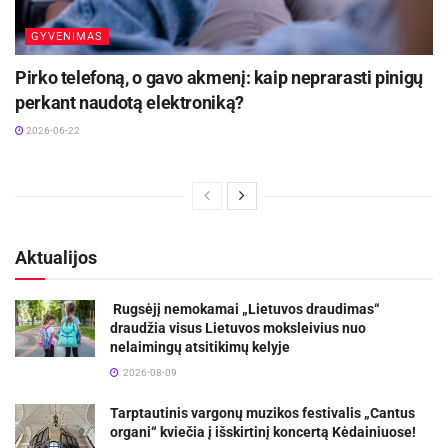
GYVENIMAS
Pirko telefoną, o gavo akmenį: kaip neprarasti pinigų
perkant naudotą elektroniką?
2026-06-22
Aktualijos
Rugsėjį nemokamai „Lietuvos draudimas“
draudžia visus Lietuvos moksleivius nuo
nelaimingų atsitikimų kelyje
2026-08-09
Tarptautinis vargonų muzikos festivalis „Cantus
organi“ kviečia į išskirtinį koncertą Kėdainiuose!