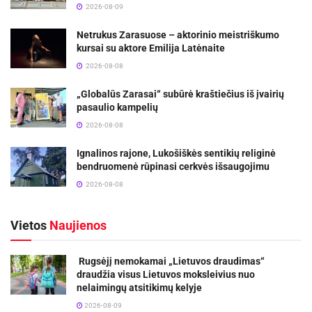
2026-08-09
Netrukus Zarasuose – aktorinio meistriškumo
kursai su aktore Emilija Latėnaite
2026-08-08
„Globalūs Zarasai“ subūrė kraštiečius iš įvairių
pasaulio kampelių
2026-08-08
Ignalinos rajone, Lukošiškės sentikių religinė
bendruomenė rūpinasi cerkvės išsaugojimu
2026-08-08
Vietos
Naujienos
Rugsėjį nemokamai „Lietuvos draudimas“
draudžia visus Lietuvos moksleivius nuo
nelaimingų atsitikimų kelyje
2026-08-09