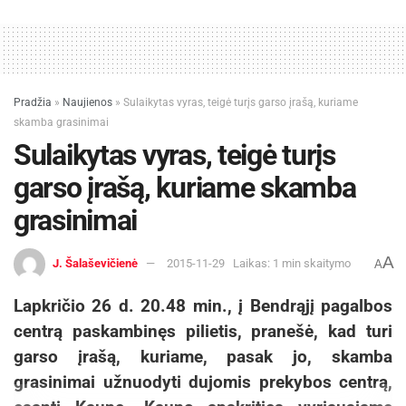
Pradžia
»
Naujienos
»
Sulaikytas vyras, teigė turįs garso įrašą, kuriame
skamba grasinimai
Sulaikytas vyras, teigė turįs
garso įrašą, kuriame skamba
grasinimai
A
J. Šalaševičienė
2015-11-29
Laikas: 1 min skaitymo
A
Lapkričio 26 d. 20.48 min., į Bendrąjį pagalbos
centrą paskambinęs pilietis, pranešė, kad turi
garso įrašą, kuriame, pasak jo, skamba
grasinimai užnuodyti dujomis prekybos centrą,