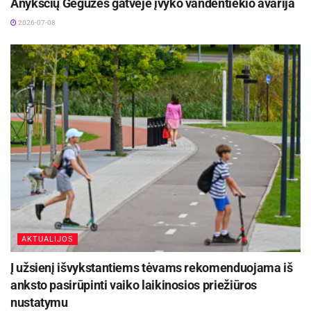
Anykščių Gegužės gatvėje įvyko vandentiekio avarija
2026-07-08
AKTUALIJOS
Į užsienį išvykstantiems tėvams rekomenduojama iš
anksto pasirūpinti vaiko laikinosios priežiūros
nustatymu