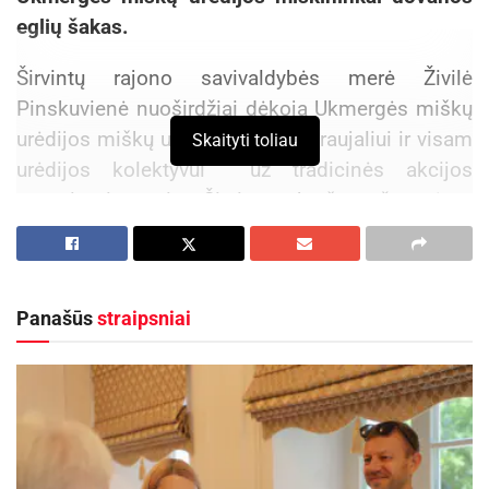
eglių šakas.
Širvintų rajono savivaldybės merė Živilė
Pinskuvienė nuoširdžiai dėkoja Ukmergės miškų
urėdijos miškų urėdui Vigantui Kraujaliui ir visam
Skaityti toliau
urėdijos kolektyvui už tradicinės akcijos
organizavimą ir Širvintų krašto žmonėms
dovanojamą kalėdinę nuotaiką.
Aktualios
naujienos
Panašūs
straipsniai
Jonavos ligoninėje gimė 300-asis šių metų
kūdikis
2026-08-04
Kauno rajone 700-asis šių metų kūdikis – Jonė iš
Ringaudų
2026-07-31