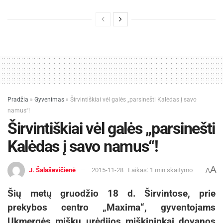
Pradžia
»
Gyvenimas
»
Širvintiškiai vėl galės „parsinešti Kalėdas į savo
namus“!
Širvintiškiai vėl galės „parsinešti
Kalėdas į savo namus“!
A
J. Šalaševičienė
2015-11-28
Laikas: 1 min skaitymo
A
Šių metų gruodžio 18 d. Širvintose, prie
prekybos centro „Maxima“, gyventojams
Ukmergės miškų urėdijos miškininkai dovanos