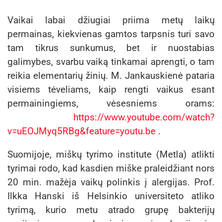
Vaikai labai džiugiai priima metų laikų
permainas, kiekvienas gamtos tarpsnis turi savo
tam tikrus sunkumus, bet ir nuostabias
galimybes, svarbu vaiką tinkamai aprengti, o tam
reikia elementarių žinių. M. Jankauskienė pataria
visiems tėveliams, kaip rengti vaikus esant
permainingiems, vėsesniems orams:
https://www.youtube.com/watch?
v=uEOJMyq5RBg&feature=youtu.be
.
Suomijoje, miškų tyrimo institute (Metla) atlikti
tyrimai rodo, kad kasdien miške praleidžiant nors
20 min. mažėja vaikų polinkis į alergijas. Prof.
Ilkka Hanski iš Helsinkio universiteto atliko
tyrimą, kurio metu atrado grupę bakterijų