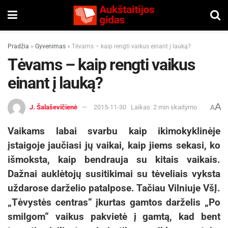
Pradžia
»
Gyvenimas
»
Tėvams – kaip rengti vaikus einant į lauką?
Tėvams – kaip rengti vaikus
einant į lauką?
A
J. Šalaševičienė
2015-11-30
Laikas: 2 min skaitymo
A
Vaikams labai svarbu kaip ikimokyklinėje
įstaigoje jaučiasi jų vaikai, kaip jiems sekasi, ko
išmoksta, kaip bendrauja su kitais vaikais.
Dažnai auklėtojų susitikimai su tėveliais vyksta
uždarose darželio patalpose. Tačiau Vilniuje VšĮ.
„Tėvystės centras“ įkurtas gamtos darželis „Po
smilgom“ vaikus pakvietė į gamtą, kad bent