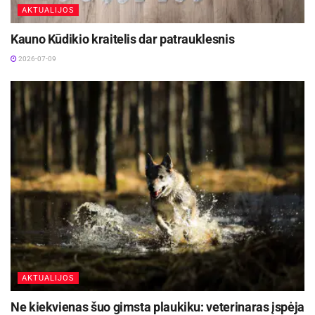
AKTUALIJOS
Kauno Kūdikio kraitelis dar patrauklesnis
2026-07-09
AKTUALIJOS
Ne kiekvienas šuo gimsta plaukiku: veterinaras įspėja