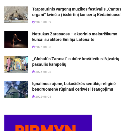
Tarptautinis vargonų muzikos festivalis „Cantus
organi“ kviečia į išskirtinį koncertą Kėdainiuose!
2026-08-09
Netrukus Zarasuose – aktorinio meistriškumo
kursai su aktore Emilija Latėnaite
2026-08-08
„Globalūs Zarasai“ subūrė kraštiečius iš įvairių
pasaulio kampelių
2026-08-08
Ignalinos rajone, Lukošiškės sentikių religinė
bendruomenė rūpinasi cerkvės išsaugojimu
2026-08-08