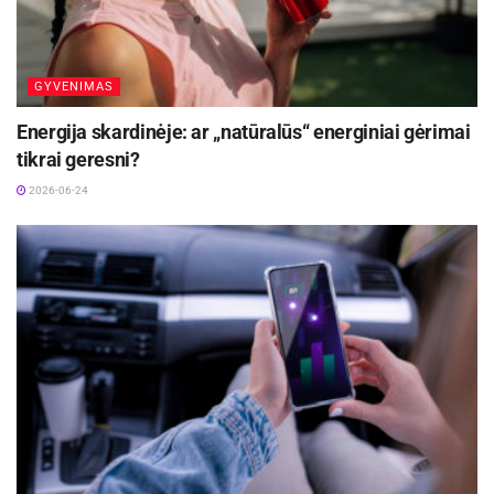
GYVENIMAS
Energija skardinėje: ar „natūralūs“ energiniai gėrimai
tikrai geresni?
2026-06-24