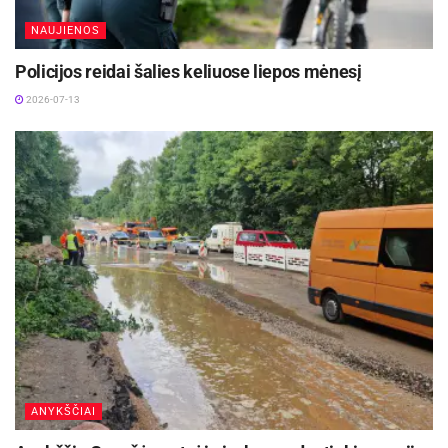
NAUJIENOS
Policijos reidai šalies keliuose liepos mėnesį
2026-07-13
ANYKŠČIAI