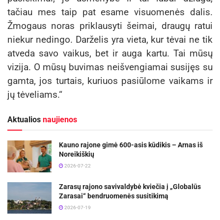
tačiau mes taip pat esame visuomenės dalis.
Žmogaus noras priklausyti šeimai, draugų ratui
niekur nedingo. Darželis yra vieta, kur tėvai ne tik
atveda savo vaikus, bet ir auga kartu. Tai mūsų
vizija. O mūsų buvimas neišvengiamai susijęs su
gamta, jos turtais, kuriuos pasiūlome vaikams ir
jų tėveliams.“
Aktualios
naujienos
Kauno rajone gimė 600-asis kūdikis – Arnas iš
Noreikiškių
2026-07-22
Zarasų rajono savivaldybė kviečia į „Globalūs
Zarasai“ bendruomenės susitikimą
2026-07-19