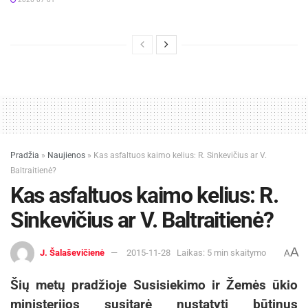
Pradžia
»
Naujienos
»
Kas asfaltuos kaimo kelius: R. Sinkevičius ar V.
Baltraitienė?
Kas asfaltuos kaimo kelius: R.
Sinkevičius ar V. Baltraitienė?
A
J. Šalaševičienė
2015-11-28
Laikas: 5 min skaitymo
A
Šių metų pradžioje Susisiekimo ir Žemės ūkio
ministerijos susitarė nustatyti būtinus