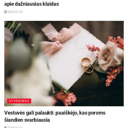
apie dažniausias klaidas
2026-07-03
GYVENIMAS
Vestuvės gali palaukti: paaiškėjo, kas poroms
šiandien svarbiausia
2026-07-01