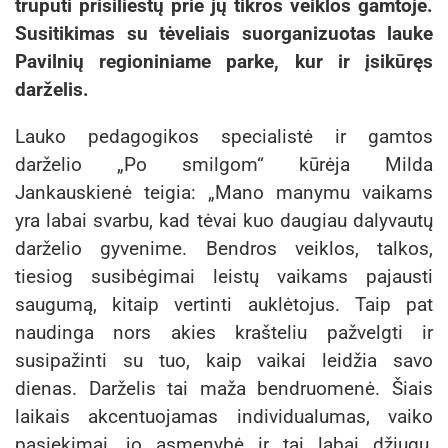
truputi prisiliestų prie jų tikros veiklos gamtoje.
Susitikimas su tėveliais suorganizuotas lauke
Pavilnių regioniniame parke, kur ir įsikūręs
darželis.
Lauko pedagogikos specialistė ir gamtos
darželio „Po smilgom“ kūrėja Milda
Jankauskienė teigia: „Mano manymu vaikams
yra labai svarbu, kad tėvai kuo daugiau dalyvautų
darželio gyvenime. Bendros veiklos, talkos,
tiesiog susibėgimai leistų vaikams pajausti
saugumą, kitaip vertinti auklėtojus. Taip pat
naudinga nors akies krašteliu pažvelgti ir
susipažinti su tuo, kaip vaikai leidžia savo
dienas. Darželis tai maža bendruomenė. Šiais
laikais akcentuojamas individualumas, vaiko
pasiekimai, jo asmenybė ir tai labai džiugu,