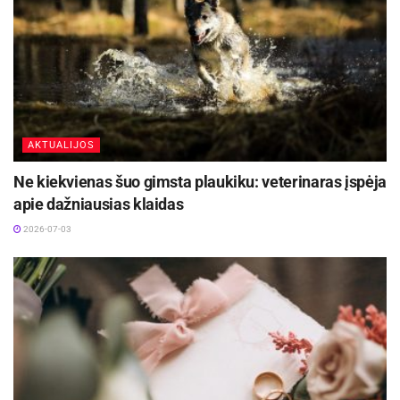
AKTUALIJOS
Ne kiekvienas šuo gimsta plaukiku: veterinaras įspėja
apie dažniausias klaidas
2026-07-03