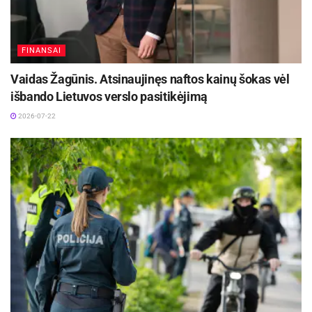
Kauno apskr. VPK informacija
FINANSAI
Vaidas Žagūnis. Atsinaujinęs naftos kainų šokas vėl
išbando Lietuvos verslo pasitikėjimą
2026-07-22