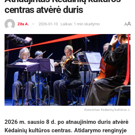
centras atvėrė duris
A
Zita A.
2026-01-10
Laikas: 1 min skaitymo
A
Koncertas Kėdainių kultūros c.
2026 m. sausio 8 d. po atnaujinimo duris atvėrė
Kėdainių kultūros centras. Atidarymo renginyje