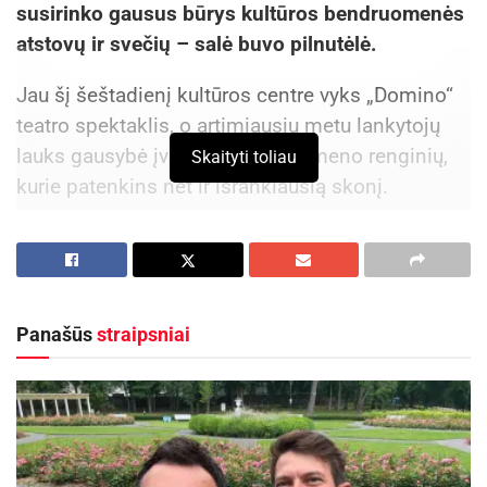
susirinko gausus būrys kultūros bendruomenės
atstovų ir svečių – salė buvo pilnutėlė.
Jau šį šeštadienį kultūros centre vyks „Domino“
teatro spektaklis, o artimiausiu metu lankytojų
lauks gausybė įvairių kultūros ir meno renginių,
Skaityti toliau
kurie patenkins net ir išrankiausią skonį.
Aktualios
naujienos
Tarptautinis vargonų muzikos festivalis „Cantus
organi“ kviečia į išskirtinį koncertą Kėdainiuose!
Panašūs
straipsniai
2026-08-09
Netrukus Zarasuose – aktorinio meistriškumo
kursai su aktore Emilija Latėnaite
2026-08-08