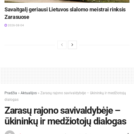
Savaitgalį geriausi Lietuvos slalomo meistrai rinksis
Zarasuose
2026-08-04
Pradžia
»
Aktualijos
»
Zarasų rajono savivaldybėje – ūkininkų ir medžiotojų
dialogas
Zarasų rajono savivaldybėje –
ūkininkų ir medžiotojų dialogas