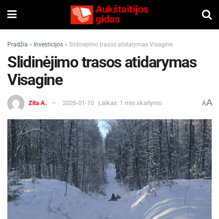
Pradžia
»
Investicijos
»
Slidinėjimo trasos atidarymas Visagine
Slidinėjimo trasos atidarymas
Visagine
A
Zita A.
2026-01-10
Laikas: 1 min skaitymo
A