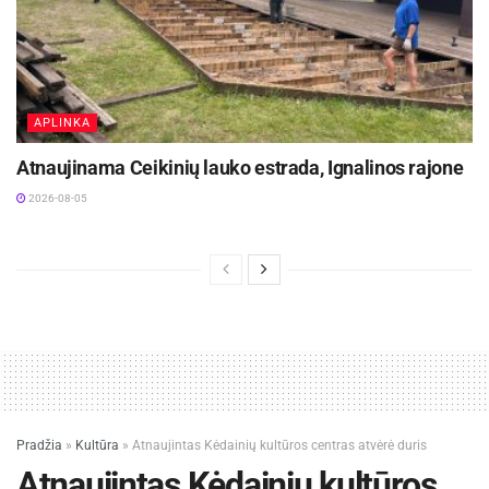
APLINKA
Atnaujinama Ceikinių lauko estrada, Ignalinos rajone
2026-08-05
Pradžia
»
Kultūra
»
Atnaujintas Kėdainių kultūros centras atvėrė duris
Atnaujintas Kėdainių kultūros