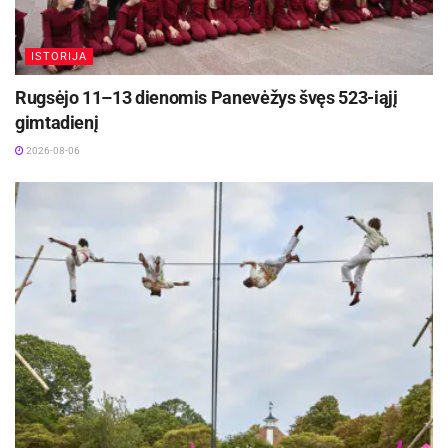
ISTORIJA
Rugsėjo 11–13 dienomis Panevėžys švęs 523-iąjį
gimtadienį
2026-08-06