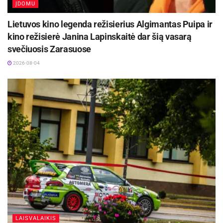
ĮDOMU
Lietuvos kino legenda režisierius Algimantas Puipa ir
kino režisierė Janina Lapinskaitė dar šią vasarą
svečiuosis Zarasuose
2026-08-04
LAISVALAIKIS