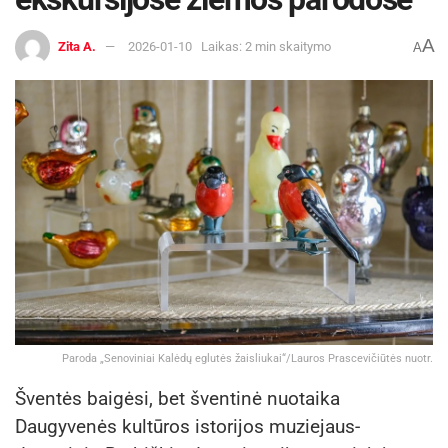
A
Zita A.
2026-01-10
Laikas: 2 min skaitymo
A
Paroda „Senoviniai Kalėdų eglutės žaisliukai“/Lauros Prascevičiūtės nuotr.
Šventės baigėsi, bet šventinė nuotaika
Daugyvenės kultūros istorijos muziejaus-