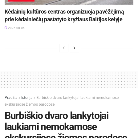
Kėdainių kultūros centras organizuoja pavėžėjimą
prie kėdainiečių pastatyto kryžiaus Baltijos kelyje
2026-08-05
Pradžia
»
Istorija
»
Burbiškio dvaro lankytojai laukiami nemokamose
ekskursijose žiemos parodose
Burbiškio dvaro lankytojai
laukiami nemokamose
ekskursijose žiemos parodose