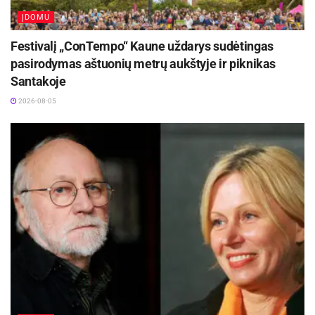
ĮDOMU
Festivalį „ConTempo“ Kaune uždarys sudėtingas
pasirodymas aštuonių metrų aukštyje ir piknikas
Santakoje
2026-08-05