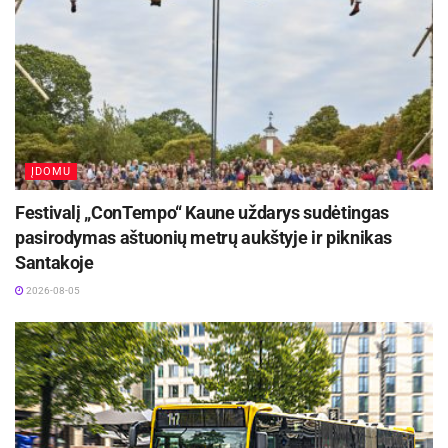
ĮDOMU
Festivalį „ConTempo“ Kaune uždarys sudėtingas
pasirodymas aštuonių metrų aukštyje ir piknikas
Santakoje
2026-08-05