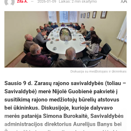
A
Zita A.
2026-01-09
Laikas: 2 min skaitymo
A
Diskusija su medžiotojais ir ūkininkais
Sausio 9 d. Zarasų rajono savivaldybės (toliau –
Savivaldybė) merė Nijolė Guobienė pakvietė į
susitikimą rajono medžiotojų būrelių atstovus
bei ūkininkus. Diskusijoje, kurioje dalyvavo
merės patarėja Simona Burokaitė, Savivaldybės
administracijos direktorius Aurelijus Banys bei