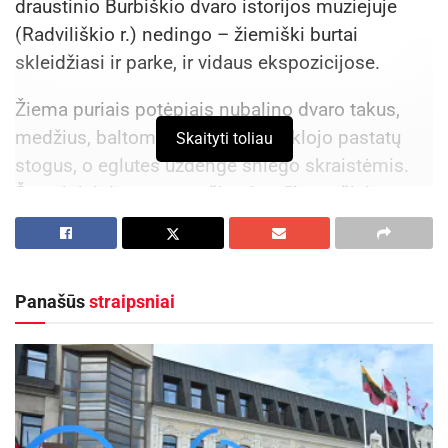
draustinio Burbiškio dvaro istorijos muziejuje
(Radviliškio r.) nedingo – žiemiški burtai
skleidžiasi ir parke, ir vidaus ekspozicijose.
Žiema puriais potėpiais nubalino dvaro takus,
medžius, baltomis kepurėmis apklojo pastatų
Skaityti toliau
stogus, o eglutes uždengė sniego skraistėmis.
Šventiniai dvaro papuošimai – tūkstančiai
lempučių, žybsinčių ant medžių kamienų, dvaro
rūmų, tvorų – apšarmojusiame peizaže šviečia
dar įspūdingiau.
Panašūs
straipsniai
Žiemiškas džiaugsmas lydi ir pravėrus rūmų
duris – visą sausį dvare švenčių istoriją ir toliau
pasakoja papuoštos erdvės, senovinių kalėdinių
žaisliukų ir atvirukų parodos.