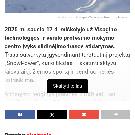
Miškelis už Visagino/Visagino turizmo plėtros c.
2025 m. sausio 17 d
.
miškelyje už Visagino
technologijos ir verslo profesinio mokymo
centro įvyks slidinėjimo trasos atidarymas.
Trasa sutvarkyta įgyvendinant tarptautinį projektą
„SnowPower“, kurio tikslas – skatinti aktyvų
laisvalaikį, žiemos sportą ir bendruomenės
įsitraukimą.
Skaityti toliau
Atidarymo renginys prasidės
11:00 val
., tad
kviečiame visus – tiek patyrusius slidininkus, tiek
norinčius pirmą kartą išbandyti slidinėjimą –
prisijungti ir kartu pasidžiaugti naujomis
galimybėmis Visagine.