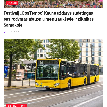
ĮDOMU
Festivalį „ConTempo“ Kaune uždarys sudėtingas
pasirodymas aštuonių metrų aukštyje ir piknikas
Santakoje
2026-08-05
AKTUALIJOS