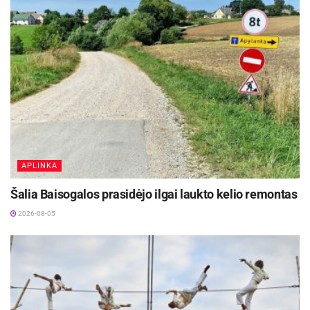
Šaltinis:
Visagino savivaldybė
APLINKA
Šalia Baisogalos prasidėjo ilgai laukto kelio remontas
2026-08-05