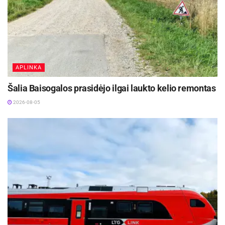
Aktualios
naujienos
Ignalinos rajone, Lukošiškės sentikių religinė
bendruomenė rūpinasi cerkvės išsaugojimu
APLINKA
2026-08-08
Šalia Baisogalos prasidėjo ilgai laukto kelio remontas
Iki dešimtadalio skubiosios medicinos pagalbos
paslaugų galės būti suteiktos išplėstinės
2026-08-05
praktikos slaugytojų
2026-08-06
Paroda „Linksmų švenčių!“ primena
beišnykstančią popierinių sveikinimų tradiciją.
Skoningai ir elegantiškai išpuoštose dvaro
erdvėse lankytojai gali apžiūrėti 662 lietuvių
dailininkų, fotografų kurtus ir kitus Lietuvoje bei
užsienyje XX a. pr. – 9 deš. spausdintus