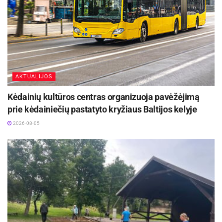
AKTUALIJOS
Kėdainių kultūros centras organizuoja pavėžėjimą
prie kėdainiečių pastatyto kryžiaus Baltijos kelyje
2026-08-05