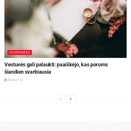
padaryti. Tai yra ekonomiškesnis išmanesnių
namų sprendimas, labai tinkantis
renovuojamuose namuose, nes nereikia nieko
griauti ar ardyti, tokiu atveju reikėtų tik
pasisamdyti specialius mokymus baigusį
elektros instaliacijos specialistą.
GYVENIMAS
Vestuvės gali palaukti: paaiškėjo, kas poroms
šiandien svarbiausia
2026-07-01