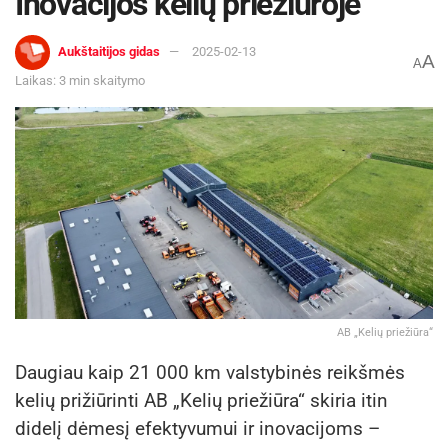
Inovacijos kelių priežiūroje
Aukštaitijos gidas
2025-02-13
A
A
Laikas: 3 min skaitymo
AB „Kelių priežiūra“
Daugiau kaip 21 000 km valstybinės reikšmės
kelių prižiūrinti AB „Kelių priežiūra“ skiria itin
didelį dėmesį efektyvumui ir inovacijoms –