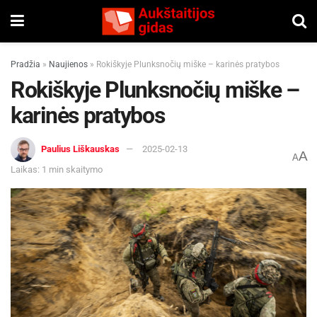
Pradžia
»
Naujienos
»
Rokiškyje Plunksnočių miške – karinės pratybos
Rokiškyje Plunksnočių miške –
karinės pratybos
Paulius Liškauskas
2025-02-13
A
A
Laikas: 1 min skaitymo