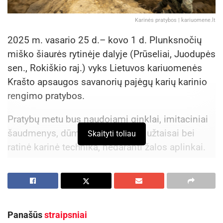
Karinės pratybos | kariuomene.lt
2025 m. vasario 25 d.– kovo 1 d. Plunksnočių
miško šiaurės rytinėje dalyje (Prūseliai, Juodupės
sen., Rokiškio raj.) vyks Lietuvos kariuomenės
Krašto apsaugos savanorių pajėgų karių karinio
rengimo pratybos.
Pratybų metu bus naudojami ginklai, imitaciniai
šaudmenys, dūminiai ir garsiniai užtaisai bei
Skaityti toliau
ratinė karinė technika, nedaranti žalos aplinkai.
Aktualios
naujienos
Rokiškyje gyvosios atminties eisena „Atminties
kelias“ Holokausto aukoms pagerbti
Panašūs
straipsniai
2026-08-04