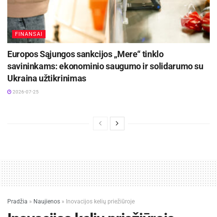
FINANSAI
Europos Sąjungos sankcijos „Mere“ tinklo
savininkams: ekonominio saugumo ir solidarumo su
Ukraina užtikrinimas
2026-07-25
Pradžia
»
Naujienos
»
Inovacijos kelių priežiūroje