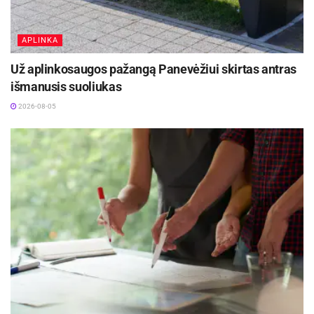
mokymą ir suteiks mokiniams supratimą, kaip jie
galėtų kritiškai vertinti DI technologijas.
APLINKA
Už aplinkosaugos pažangą Panevėžiui skirtas antras
išmanusis suoliukas
2026-08-05
Mindaugas Mikulėnas nuotr.
Jaunimo aprūpinimas ateičiai reikalingais
įgūdžiais