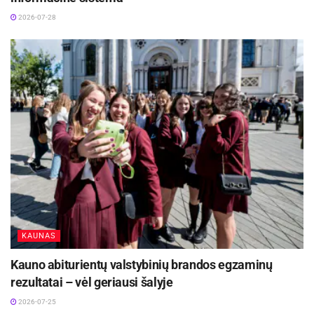
ministras Lukas Savickas sako, kad dirbtinio
2026-07-28
intelekto integracija į švietimo sistemą padės
jaunajai kartai įgyti būtinų technologinių įgūdžių
ir sustiprins Lietuvos konkurencingumą ateities
darbo rinkoje.
„Ši programa – unikali galimybė Lietuvos
moksleiviams prisijaukinti dirbtinį intelektą, kuris
jau šiandien tampa nepamainomu įrankiu tiek
darbe, tiek sprendžiant įvairias problemas.
Lietuva siekia ugdyti talentus, pasiruošusius
ateities iššūkiams“, – teigia ministras.
KAUNAS
„Labai džiugu, kad mokyklas pasieks ši inovatyvi
Kauno abiturientų valstybinių brandos egzaminų
ir pažangi pasaulinė programa. Labai sveikiname
rezultatai – vėl geriausi šalyje
iniciatyvą programą „Experience AI (Pažink DI
2026-07-25
klasėje)“ pristatyti švietimo bendruomenei,