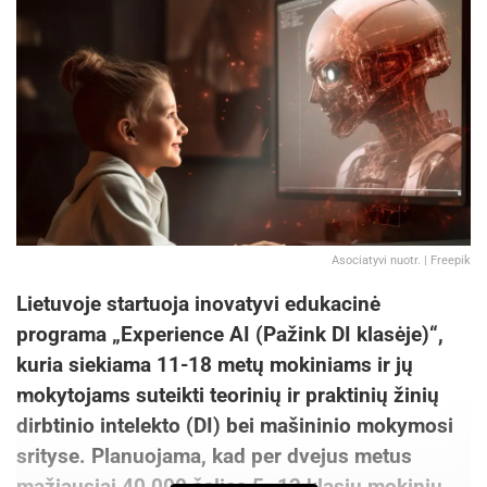
metodus, bendrovė prisideda prie Lietuvos kelių
priežiūros ir saugumo užtikrinimo, o veiklos
tobulinimo programos, bendradarbiavimas su
mokslininkais bei kitais ekspertais reikšmingai
prisideda kuriant tvarią ir efektyvią kelių
infrastruktūrą šalyje.
AB „Kelių priežiūra“ informacija
Asociatyvi nuotr. | Freepik
Žymos:
AB „Kelių priežiūra“
Keliai
Lietuvoje startuoja inovatyvi edukacinė
programa „Experience AI (Pažink DI klasėje)“,
kuria siekiama 11-18 metų mokiniams ir jų
mokytojams suteikti teorinių ir praktinių žinių
dirbtinio intelekto (DI) bei mašininio mokymosi
srityse. Planuojama, kad per dvejus metus
mažiausiai 40 000 šalies 5–12 klasių mokinių