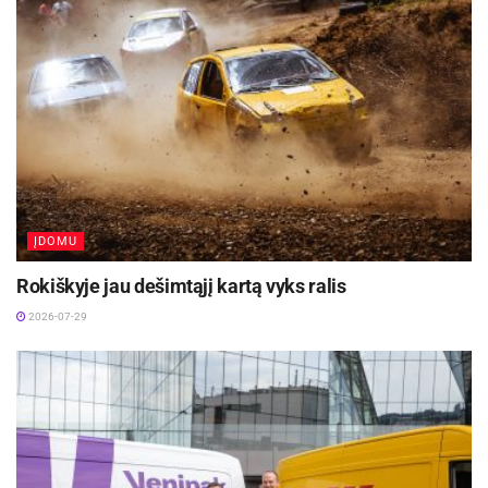
ĮDOMU
Rokiškyje jau dešimtąjį kartą vyks ralis
2026-07-29