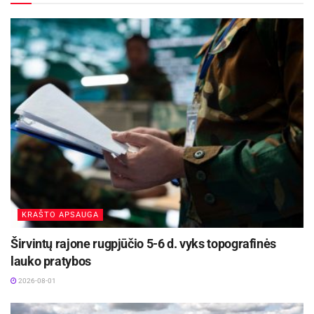
Rokiškio rajono policijos komisariatas šiais
metais sulaukė keturių naujų pareigūnų
2026-08-03
Asmuo kontaktams št. srž. Jogintas Jurskis, tel.
+370 658 82312.
KRAŠTO APSAUGA
Širvintų rajone rugpjūčio 5-6 d. vyks topografinės
lauko pratybos
2026-08-01