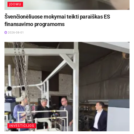
ĮDOMU
„Remiantis „Implement Consulting Group“
Švenčionėliuose mokymai teikti paraiškas ES
tyrimu, atliktu „Google“ užsakymu, platus
finansavimo programoms
generatyvinio dirbtinio intelekto pritaikymas
2026-08-01
ekonominėje veikloje per ateinantį dešimtmetį
Lietuvos BVP galėtų padidinti 4 milijardais eurų.
Tačiau norint užtikrinti, kad dirbtinio intelekto
galimybės būtų prieinamos visiems, turime dirbti
kartu, jog šalies gyventojai įgytų naujų įgūdžių“, –
sako „Google“ vadovas Baltijos šalims Vytautas
Kubilius. „Kartu su mūsų filantropiniu padaliniu
„Google.org“ siekiame prisidėti prie organizacijų,
kurios didina dirbtinio intelekto raštingumą tarp
jaunų Lietuvos gyventojų ir padeda ugdyti
įgūdžius, reikalingus norint efektyviai naudotis
INVESTICIJOS
dirbtiniu intelektu.“