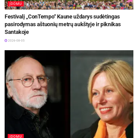
ĮDOMU
Festivalį „ConTempo“ Kaune uždarys sudėtingas
pasirodymas aštuonių metrų aukštyje ir piknikas
Santakoje
2026-08-05
ĮDOMU