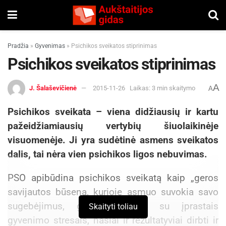
Pradžia
»
Gyvenimas
»
Psichikos sveikatos stiprinimas
Psichikos sveikatos stiprinimas
A
J. Šalaševičienė
2015-11-26
Laikas: 3 min skaitymo
A
Psichikos sveikata – viena didžiausių ir kartu
pažeidžiamiausių vertybių šiuolaikinėje
visuomenėje. Ji yra sudėtinė asmens sveikatos
dalis, tai nėra vien psichikos ligos nebuvimas.
PSO apibūdina psichikos sveikatą kaip „geros
savijautos būseną, kurioje asmuo suvokia savo
sugebėjimus, gali susidoroti su įprastais
Skaityti toliau
gyvenimo stresais, našiai ir rezultatyviai dirbti ir