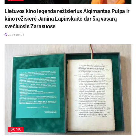
Lietuvos kino legenda režisierius Algimantas Puipa ir
kino režisierė Janina Lapinskaitė dar šią vasarą
svečiuosis Zarasuose
2026-08-04
ĮDOMU