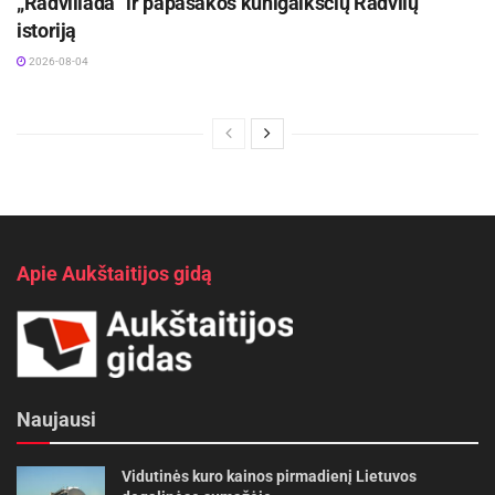
„Radviliada“ ir papasakos kunigaikščių Radvilų
istoriją
2026-08-04
Apie Aukštaitijos gidą
Naujausi
Vidutinės kuro kainos pirmadienį Lietuvos