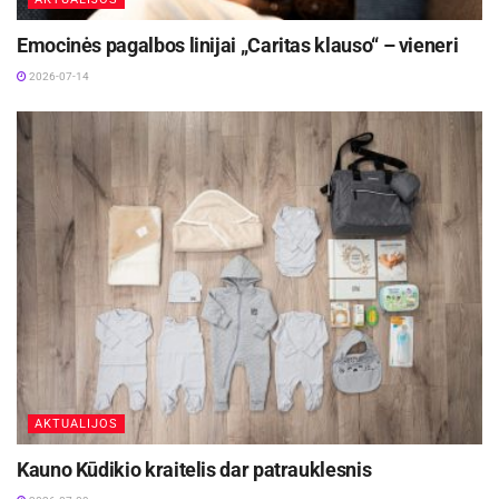
veiksniai: biologiniai, asmeniniai, šeimos,
Emocinės pagalbos linijai „Caritas klauso“ – vieneri
socialiniai, ekonominiai bei aplinkos.
2026-07-14
Rūpintis savo psichikos sveikata turi kiekvienas
žmogus. Norint, kad psichikos sveikata būtų
gera, patariama:
Aktualios
naujienos
Kauno rajone gimė 600-asis kūdikis – Arnas iš
Noreikiškių
2026-07-22
Zarasų rajono savivaldybė kviečia į „Globalūs
Zarasai“ bendruomenės susitikimą
AKTUALIJOS
2026-07-19
Kauno Kūdikio kraitelis dar patrauklesnis