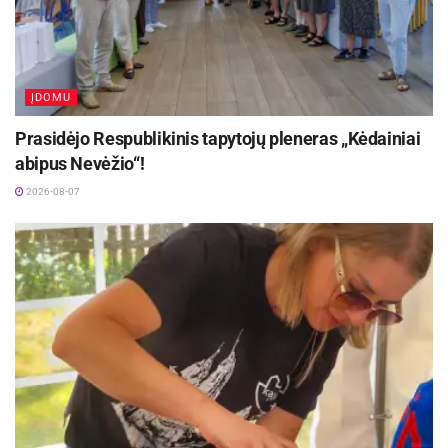
ĮDOMU
Prasidėjo Respublikinis tapytojų pleneras „Kėdainiai
abipus Nevėžio“!
2026-08-07