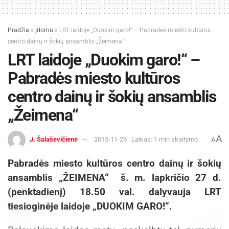
sunkumus, kurie, nesulaukus tokios paramos,
galėtų komplikuotis ir reikalautų ilgo ir sudėtingo
gydymo.
Pradžia
»
Įdomu
»
LRT laidoje „Duokim garo!“ – Pabradės miesto kultūros
centro dainų ir šokių ansamblis „Žeimena“
Žaneta Skinkienė
LRT laidoje „Duokim garo!“ –
Pabradės miesto kultūros
centro dainų ir šokių ansamblis
„Žeimena“
A
J. Šalaševičienė
2015-11-26
Laikas: 1 min skaitymo
A
Pabradės miesto kultūros centro dainų ir šokių
ansamblis „ŽEIMENA“ š. m. lapkričio 27 d.
(penktadienį) 18.50 val. dalyvauja LRT
tiesioginėje laidoje „DUOKIM GARO!“.