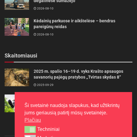
degalinėse sumažėjo
2026-08-10
Kėdainių parkuose ir aikštelėse – bendras
pareigūnų reidas
2026-08-10
Skaitomiausi
2025 m. spalio 16–19 d. vyks Krašto apsaugos
savanorių pajėgų pratybos „Tvirtas skydas 8“
2025-09-29
Gudrybės, kad trimerio pjovimo valas tarnautų
ilgiau
Ši svetainė naudoja slapukus, kad užtikrintų
2022-06-27
jums geriausią patirtį mūsų svetainėje.
Plačiau
Techniniai
Techniniai