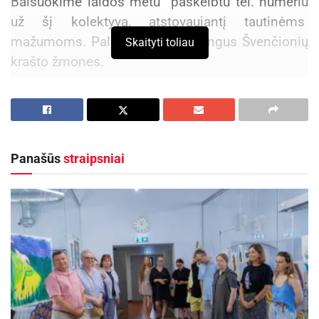
Balsuokime laidos metu paskelbtu tel. numeriu
už šį kolektyvą, atstovaujantį tautinėms
mažumoms. Palaikykime talentingus Švenčionių
Skaityti toliau
krašto žmones.
Aktualios
naujienos
Netrukus Zarasuose – aktorinio meistriškumo
kursai su aktore Emilija Latėnaite
Panašūs
straipsniai
2026-08-08
Kviečiama dalyvauti visoje Lietuvoje
vykstančiame konkurse „Tvari Lietuva“
2026-08-07