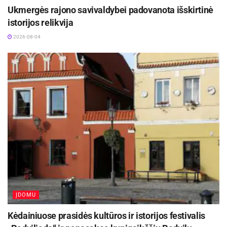
Ukmergės rajono savivaldybei padovanota išskirtinė
istorijos relikvija
2026-08-04
ĮDOMU
Kėdainiuose prasidės kultūros ir istorijos festivalis