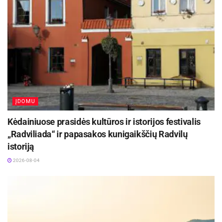
ĮDOMU
Kėdainiuose prasidės kultūros ir istorijos festivalis
„Radviliada“ ir papasakos kunigaikščių Radvilų
istoriją
2026-08-04