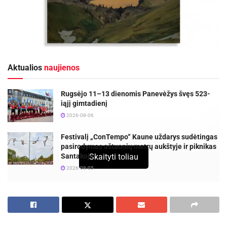
Aktualios
naujienos
Rugsėjo 11–13 dienomis Panevėžys švęs 523-
iąjį gimtadienį
2026-08-06
Festivalį „ConTempo“ Kaune uždarys sudėtingas
pasirodymas aštuonių metrų aukštyje ir piknikas
Santakoje
Skaityti toliau
2026-08-05
Balandžio 26 d.
(antradienį)
17 val.
Gabrielės
Petkevičaitės-Bitės bibliotekoje (Respublikos g.
14) – pažinties su vienu seniausių ir didžiausių