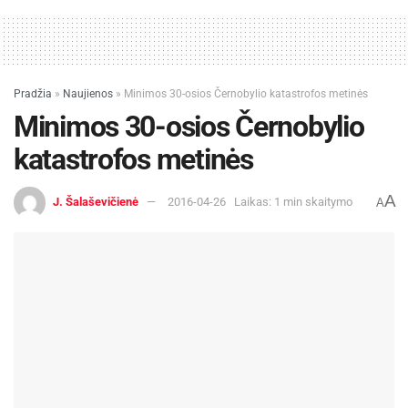
Pradžia
»
Naujienos
»
Minimos 30-osios Černobylio katastrofos metinės
Minimos 30-osios Černobylio
katastrofos metinės
A
J. Šalaševičienė
2016-04-26
Laikas: 1 min skaitymo
A