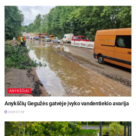
tarptautinius branduolinės saugos ir
aplinkosaugos standartus“, – akcentuoja
Ministras Pirmininkas A. Butkevičius.
ANYKŠČIAI
Anykščių Gegužės gatvėje įvyko vandentiekio avarija
2026-07-08