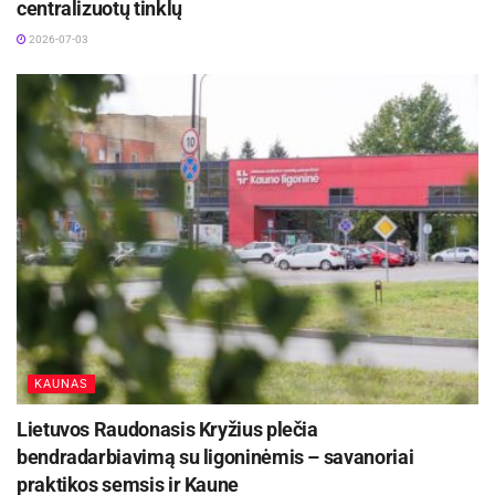
centralizuotų tinklų
rezultatai – vėl geriausi šalyje
2026-07-24
2026-07-03
Vaidas Žagūnis. Atsinaujinęs naftos kainų šokas
vėl išbando Lietuvos verslo pasitikėjimą
2026-07-22
Socialinės paramos skyriaus duomenimis, šiuo
metu mieste yra 181 socialinės rizikos šeima,
auginanti 230 vaikų. Socialinių įgūdžių stokoja
81 šeima (120 vaikų). Vaiko globa (rūpyba)
šeimoje nustatyta 122, laikinoji globa – 23,
nuolatinė – 99 vaikams.
KAUNAS
Ryšių su visuomene skyrius
Lietuvos Raudonasis Kryžius plečia
bendradarbiavimą su ligoninėmis – savanoriai
praktikos semsis ir Kaune