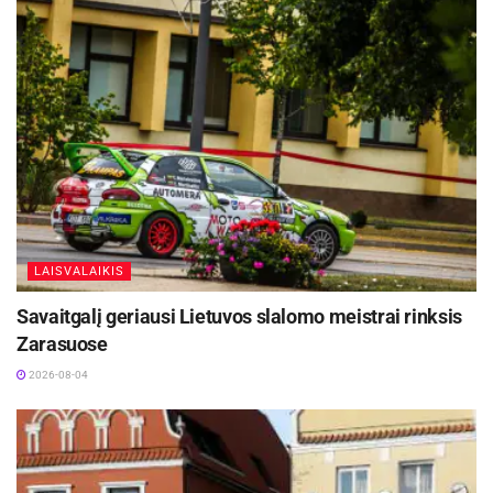
LAISVALAIKIS
Savaitgalį geriausi Lietuvos slalomo meistrai rinksis
Zarasuose
2026-08-04