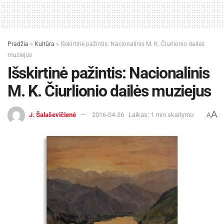
Pradžia
»
Kultūra
»
Išskirtinė pažintis: Nacionalinis M. K. Čiurlionio dailės
muziejus
Išskirtinė pažintis: Nacionalinis
M. K. Čiurlionio dailės muziejus
A
J. Šalaševičienė
2016-04-26
Laikas: 1 min skaitymo
A