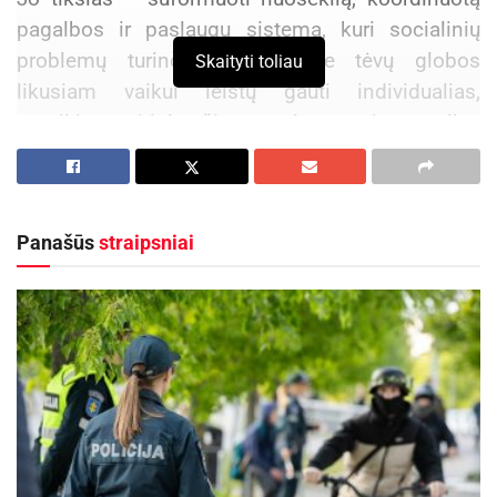
pagalbos ir paslaugų sistemą, kuri socialinių
problemų turinčiai šeimai, be tėvų globos
Skaityti toliau
likusiam vaikui leistų gauti individualias,
poreikius atitinkančias paslaugas ir pagalbą,
augti saugioje aplinkoje – globėjų šeimoje,
ypatingais atvejais – bendruomeniniuose vaikų
globos namuose.
Panašūs
straipsniai
„Kaip ir visai šaliai, mūsų miestui tenka iššūkis –
pereiti nuo institucinės globos prie globos
šeimoje ar bendruomenėje. Paprastai tariant, kuo
geriau pasirūpinti be tėvų globos likusiais vaikais
neapgyvendinant jų įprastuose globos namuose,
kuriuos palaipsniui planuojama uždaryti“, – sako
mero pavaduotojas Petras Luomanas.