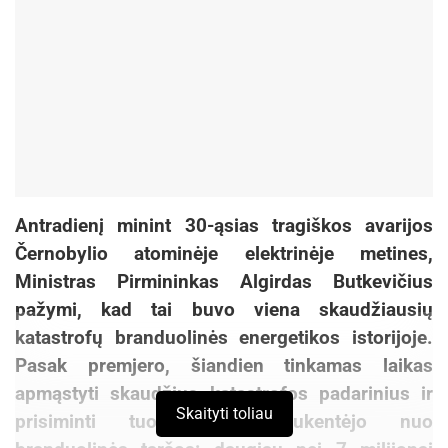
Antradienį minint 30-ąsias tragiškos avarijos
Černobylio atominėje elektrinėje metines,
Ministras Pirmininkas Algirdas Butkevičius
pažymi, kad tai buvo viena skaudžiausių
katastrofų branduolinės energetikos istorijoje.
Pasak premjero, šiandien tinkamas laikas
apmąstyti skaudžius katastrofos padarinius ir
Skaityti toliau
prisiminti tuos, kurie nukentėjo nuo