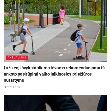
AKTUALIJOS
Į užsienį išvykstantiems tėvams rekomenduojama iš
anksto pasirūpinti vaiko laikinosios priežiūros
nustatymu
2026-07-03