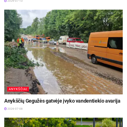
2026-07-13
ANYKŠČIAI
Anykščių Gegužės gatvėje įvyko vandentiekio avarija
2026-07-08