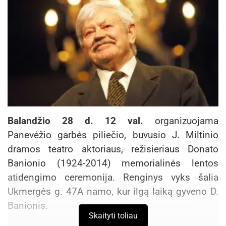
Balandžio 28 d. 12 val.
organizuojama
Panevėžio garbės piliečio, buvusio J. Miltinio
dramos teatro aktoriaus, režisieriaus Donato
Banionio (1924-2014) memorialinės lentos
atidengimo ceremonija. Renginys vyks šalia
Ukmergės g. 47A namo, kur ilgą laiką gyveno D.
Banionis.
Skaityti toliau