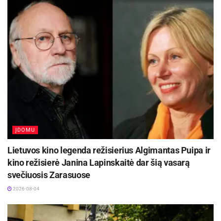
Kviečiame!
Iliustracija iš Mykolo Žilinsko dailės kolekcijos
ĮDOMU
Lietuvos kino legenda režisierius Algimantas Puipa ir
kino režisierė Janina Lapinskaitė dar šią vasarą
svečiuosis Zarasuose
2026-08-04