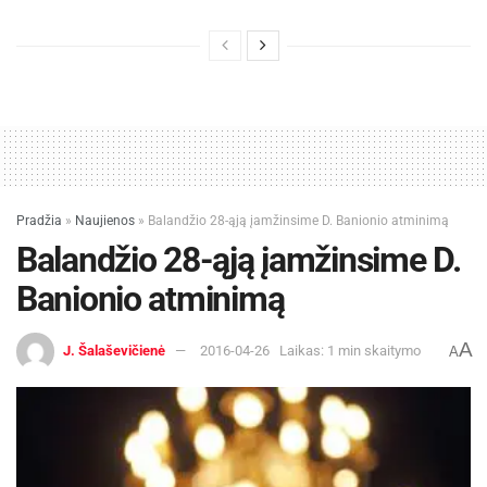
Pradžia
»
Naujienos
»
Balandžio 28-ąją įamžinsime D. Banionio atminimą
Balandžio 28-ąją įamžinsime D.
Banionio atminimą
A
J. Šalaševičienė
2016-04-26
Laikas: 1 min skaitymo
A