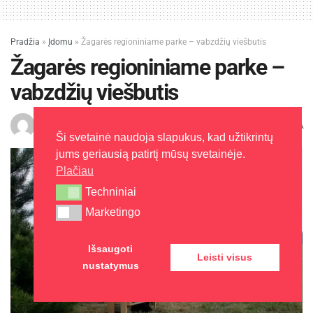
Pradžia
»
Įdomu
»
Žagarės regioniniame parke – vabzdžių viešbutis
Žagarės regioniniame parke –
vabzdžių viešbutis
A
J. Šalaševičienė
2016-04-25
Laikas: 2 min skaitymo
A
Ši svetainė naudoja slapukus, kad užtikrintų
jums geriausią patirtį mūsų svetainėje.
Plačiau
Techniniai
Techniniai
Marketingo
Marketingo
Išsaugoti
Leisti visus
nustatymus