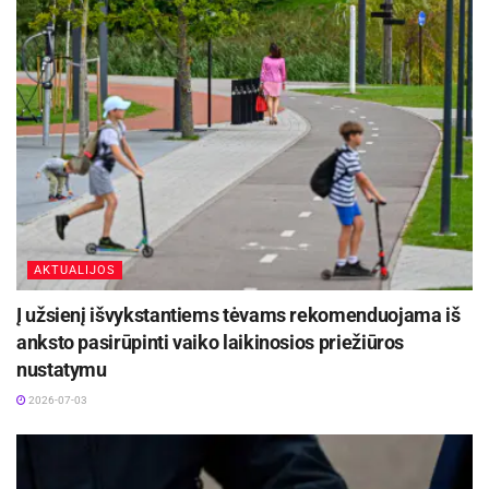
AKTUALIJOS
Į užsienį išvykstantiems tėvams rekomenduojama iš
anksto pasirūpinti vaiko laikinosios priežiūros
nustatymu
2026-07-03