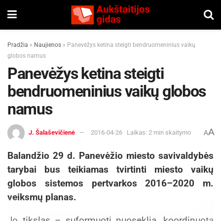
Pradžia
»
Naujienos
»
Panevėžys ketina steigti bendruomeninius vaikų
globos namus
Panevėžys ketina steigti
bendruomeninius vaikų globos
namus
A
J. Šalaševičienė
2016-04-26
Laikas: 2 min skaitymo
A
Balandžio 29 d. Panevėžio miesto savivaldybės
tarybai bus teikiamas tvirtinti miesto vaikų
globos sistemos pertvarkos 2016–2020 m.
veiksmų planas.
Jo tikslas – suformuoti nuoseklią, koordinuotą