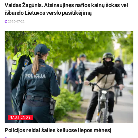
Vaidas Žagūnis. Atsinaujinęs naftos kainų šokas vėl
išbando Lietuvos verslo pasitikėjimą
2026-07-22
NAUJIENOS
Policijos reidai šalies keliuose liepos mėnesį