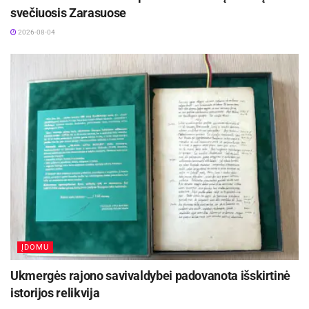
svečiuosis Zarasuose
2026-08-04
ĮDOMU
Ukmergės rajono savivaldybei padovanota išskirtinė
istorijos relikvija