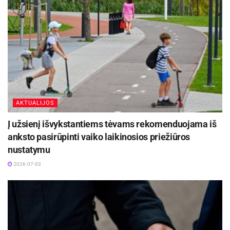
AKTUALIJOS
Į užsienį išvykstantiems tėvams rekomenduojama iš
anksto pasirūpinti vaiko laikinosios priežiūros
nustatymu
2026-07-03