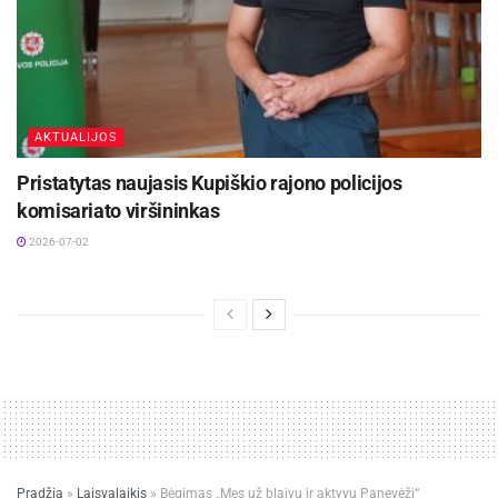
AKTUALIJOS
Pristatytas naujasis Kupiškio rajono policijos
komisariato viršininkas
2026-07-02
Pradžia
»
Laisvalaikis
»
Bėgimas „Mes už blaivų ir aktyvų Panevėžį“