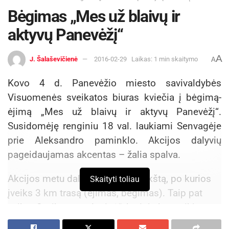
Bėgimas „Mes už blaivų ir
aktyvų Panevėžį“
A
J. Šalaševičienė
2016-02-29
Laikas: 1 min skaitymo
A
Kovo 4 d. Panevėžio miesto savivaldybės
Visuomenės sveikatos biuras kviečia į bėgimą-
ėjimą „Mes už blaivų ir aktyvų Panevėžį“.
Susidomėję renginiu 18 val. laukiami Senvagėje
prie Aleksandro paminklo. Akcijos dalyvių
pageidaujamas akcentas – žalia spalva.
Akcijos metu dalyviai atliks mankštą, po kurios
Skaityti toliau
įveiks 3 km trasą (ėjimas, bėgimas). Taip pat
veiks „Sveikatos palapinė“, kurioje bus teikiama
informacija apie alkoholio žalą sveikatai, galės