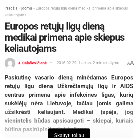
Pradžia
»
Įdomu
»
Europos retųjų ligų dieną medikai primena apie skiepus
keliautojams
Europos retųjų ligų dieną
medikai primena apie skiepus
keliautojams
A
J. Šalaševičienė
2016-02-29
Laikas: 2 min skaitymo
A
Paskutinę vasario dieną minėdamas Europos
retųjų ligų dieną Užkrečiamųjų ligų ir AIDS
centras primena apie infekcines ligas, kurių
sukėlėjų nėra Lietuvoje, tačiau jomis galima
užsikrėsti keliaujant.
Medikai įspėja, jog
vienintelis būdas apsisaugoti – skiepai, kuriais
būtina pasirūpinti prieš kelionę.
Skaityti toliau