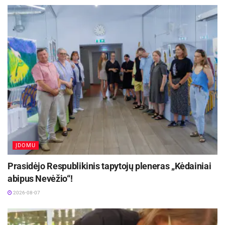
Henrikas ir atidarė geltonąją dėžutę, kurioje buvo
automobilis „Fiat Punto“.
Aktualios
naujienos
Netrukus Zarasuose – aktorinio meistriškumo
kursai su aktore Emilija Latėnaite
2026-08-08
Kviečiama dalyvauti visoje Lietuvoje
vykstančiame konkurse „Tvari Lietuva“
2026-08-07
ĮDOMU
Prasidėjo Respublikinis tapytojų pleneras „Kėdainiai
abipus Nevėžio“!
2026-08-07