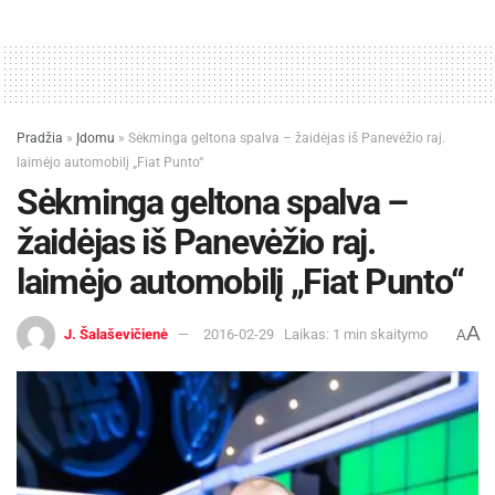
Pradžia
»
Įdomu
»
Sėkminga geltona spalva – žaidėjas iš Panevėžio raj.
laimėjo automobilį „Fiat Punto“
Sėkminga geltona spalva –
žaidėjas iš Panevėžio raj.
laimėjo automobilį „Fiat Punto“
A
J. Šalaševičienė
2016-02-29
Laikas: 1 min skaitymo
A