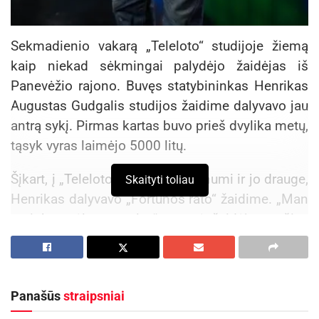
Sekmadienio vakarą „Teleloto“ studijoje žiemą
kaip niekad sėkmingai palydėjo žaidėjas iš
Panevėžio rajono. Buvęs statybininkas Henrikas
Augustas Gudgalis studijos žaidime dalyvavo jau
antrą sykį. Pirmas kartas buvo prieš dvylika metų,
tąsyk vyras laimėjo 5000 litų.
Šįkart, į „Teleloto“ atvykęs su sūnumi ir jo drauge,
Skaityti toliau
Henrikas dalyvavo „Fortūnos rato“ žaidime. „Man
patinka mėlyna spalva“, – tarė žaidėjas, tačiau
pasukus ratą, ties juo sustojo geltonosios
dėžutės. Arčiau žaidėjo buvo uždengta dėžutė,
kitoje pusėje – atidengta su 3000 eurų.
Panašūs
straipsniai
„Automobilio norėčiau, jei bus 500 eurų – lai
būna, atvažiuosiu dar kartą“, – linksmai kalbėjo