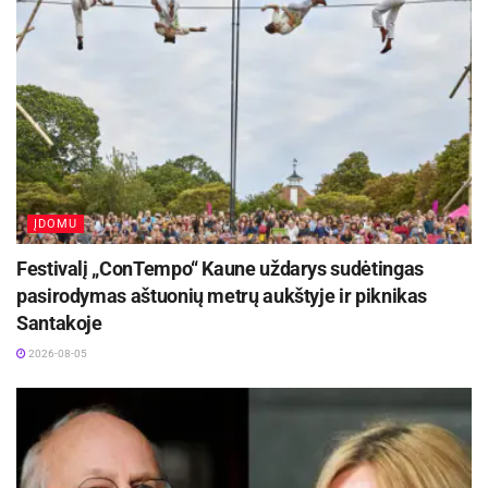
ĮDOMU
Festivalį „ConTempo“ Kaune uždarys sudėtingas
pasirodymas aštuonių metrų aukštyje ir piknikas
Santakoje
2026-08-05