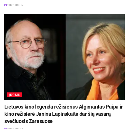
2026-08-05
ĮDOMU
Lietuvos kino legenda režisierius Algimantas Puipa ir
kino režisierė Janina Lapinskaitė dar šią vasarą
svečiuosis Zarasuose