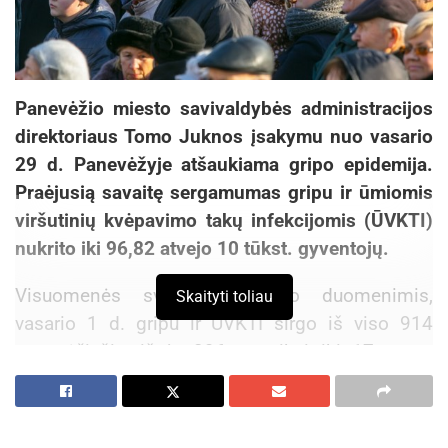
Panevėžio miesto savivaldybės administracijos
direktoriaus Tomo Juknos įsakymu nuo vasario
29 d. Panevėžyje atšaukiama gripo epidemija.
Praėjusią savaitę sergamumas gripu ir ūmiomis
viršutinių kvėpavimo takų infekcijomis (ŪVKTI)
nukrito iki 96,82 atvejo 10 tūkst. gyventojų.
Visuomenės sveikatos centro duomenimis,
Skaityti toliau
vasario 1 d. gripu ir ŪVKTI sirgo iš viso 914
panevėžiečių, iš jų 396 – vaikai iki 17 metų.
Gripas diagnozuotas 128 žmonėms (tarp jų 28
vaikas).