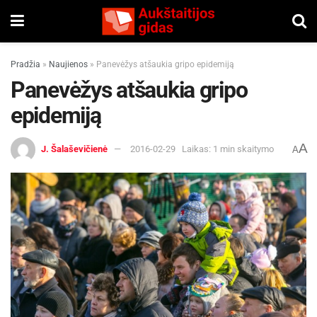
Pradžia
»
Naujienos
»
Panevėžys atšaukia gripo epidemiją
Panevėžys atšaukia gripo
epidemiją
A
J. Šalaševičienė
2016-02-29
Laikas: 1 min skaitymo
A