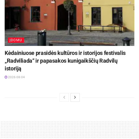
ĮDOMU
Kėdainiuose prasidės kultūros ir istorijos festivalis
„Radviliada“ ir papasakos kunigaikščių Radvilų
istoriją
2026-08-04