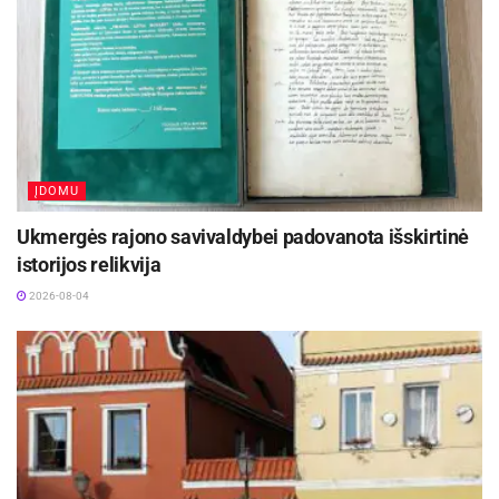
ĮDOMU
Ukmergės rajono savivaldybei padovanota išskirtinė
istorijos relikvija
2026-08-04