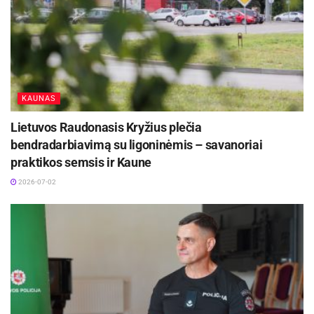
KAUNAS
Lietuvos Raudonasis Kryžius plečia
bendradarbiavimą su ligoninėmis – savanoriai
praktikos semsis ir Kaune
2026-07-02