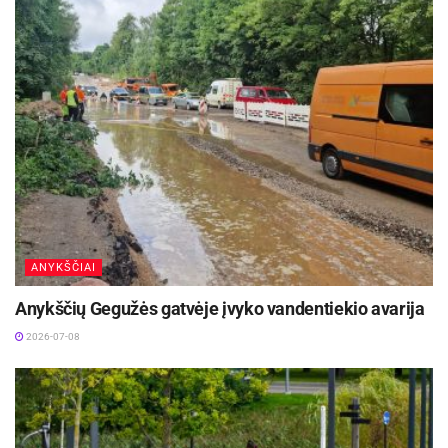
ANYKŠČIAI
Anykščių Gegužės gatvėje įvyko vandentiekio avarija
2026-07-08