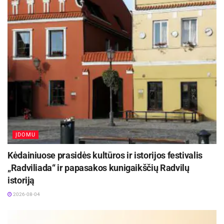
ĮDOMU
Kėdainiuose prasidės kultūros ir istorijos festivalis
„Radviliada“ ir papasakos kunigaikščių Radvilų
istoriją
2026-08-04