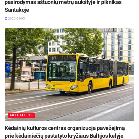
pasirodymas aštuonių metrų aukštyje ir piknikas
Santakoje
2026-08-05
AKTUALIJOS
Kėdainių kultūros centras organizuoja pavėžėjimą
prie kėdainiečių pastatyto kryžiaus Baltijos kelyje