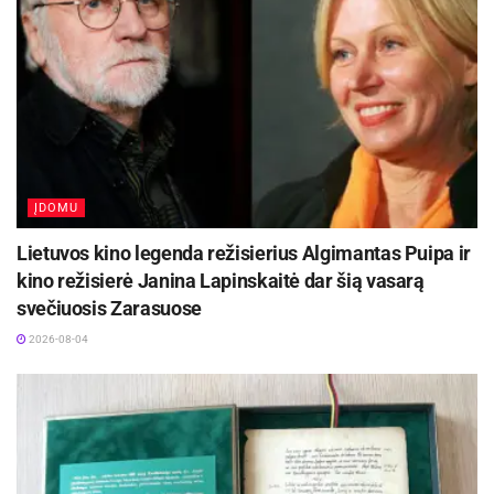
ĮDOMU
Lietuvos kino legenda režisierius Algimantas Puipa ir
kino režisierė Janina Lapinskaitė dar šią vasarą
svečiuosis Zarasuose
2026-08-04