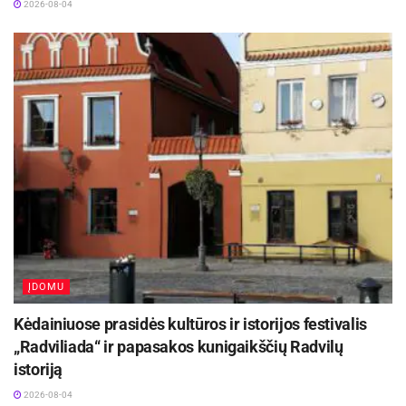
2026-08-04
ĮDOMU
Kėdainiuose prasidės kultūros ir istorijos festivalis
„Radviliada“ ir papasakos kunigaikščių Radvilų
istoriją
2026-08-04