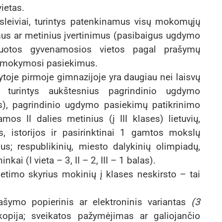
ietas.
ksleiviai, turintys patenkinamus visų mokomųjų
imus ar metinius įvertinimus (pasibaigus ugdymo
ruotos gyvenamosios vietos pagal prašymų
 į mokymosi pasiekimus.
toje pirmoje gimnazijoje yra daugiau nei laisvų
, turintys aukštesnius pagrindinio ugdymo
es), pagrindinio ugdymo pasiekimų patikrinimo
os II dalies metinius (į III klases) lietuvių,
, istorijos ir pasirinktinai 1 gamtos mokslų
mus; respublikinių, miesto dalykinių olimpiadų,
kai (I vieta – 3, II – 2, III – 1 balas).
timo skyrius mokinių į klases neskirsto – tai
ašymo popierinis ar elektroninis variantas
(3
kopija; sveikatos pažymėjimas ar galiojančio