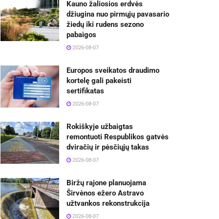
Kauno žaliosios erdvės
džiugina nuo pirmųjų pavasario
žiedų iki rudens sezono
pabaigos
2026-08-07
Europos sveikatos draudimo
kortelę gali pakeisti
sertifikatas
2026-08-07
Rokiškyje užbaigtas
remontuoti Respublikos gatvės
dviračių ir pėsčiųjų takas
2026-08-07
Biržų rajone planuojama
Širvėnos ežero Astravo
užtvankos rekonstrukcija
2026-08-07