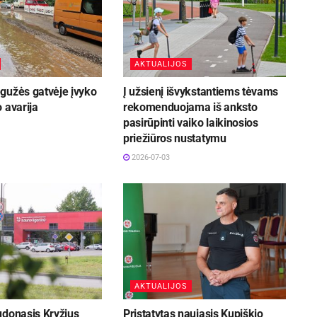
AKTUALIJOS
gužės gatvėje įvyko
Į užsienį išvykstantiems tėvams
 avarija
rekomenduojama iš anksto
pasirūpinti vaiko laikinosios
priežiūros nustatymu
2026-07-03
AKTUALIJOS
udonasis Kryžius
Pristatytas naujasis Kupiškio