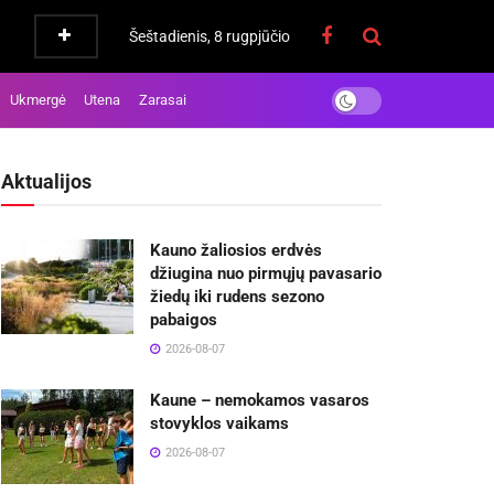
Šeštadienis, 8 rugpjūčio
Ukmergė
Utena
Zarasai
Aktualijos
Kauno žaliosios erdvės
džiugina nuo pirmųjų pavasario
žiedų iki rudens sezono
pabaigos
2026-08-07
Kaune – nemokamos vasaros
stovyklos vaikams
2026-08-07