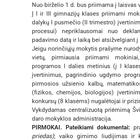
Nuo birželio 1 d. bus priimama į laisvas v
Į I ir III gimnazijų klases priimami mo
dalykų I pusmečio (II trimestro) įvertin
procesui) nepriklausomai nuo dekla
padavimo datą ir laiką bei atsižvelgiant
Jeigu norinčiųjų mokytis prašyme nurody
vietų, pirmiausia priimami mokiniai
programos I dalies metinius (į I klas
įvertinimus, pagrindinio ugdymo program
pirmosios užsienio kalbų, matematikos
(fizikos, chemijos, biologijos) įvertini
konkursų (8 klasėms) nugalėtojai ir prizinin
Vykdydamas centralizuotą priėmimą Švie
daro mokyklos administracija.
PIRMOKAI. Pateikiami dokumentai:
pr
priedas)
; vaiko gimimo liudijimas ir 