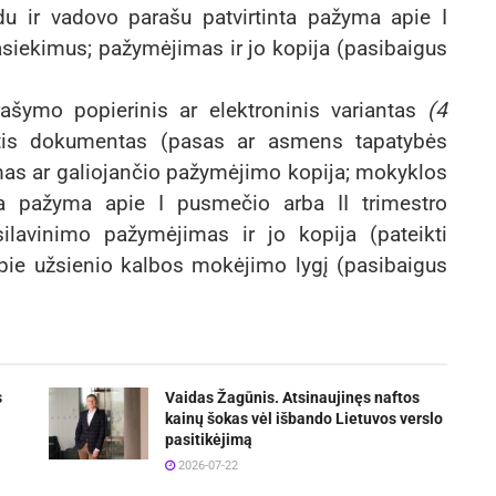
u ir vadovo parašu patvirtinta pažyma apie I
siekimus; pažymėjimas ir jo kopija (pasibaigus
ašymo popierinis ar elektroninis variantas
(4
ntis dokumentas (pasas ar asmens tapatybės
imas ar galiojančio pažymėjimo kopija; mokyklos
ta pažyma apie I pusmečio arba II trimestro
ilavinimo pažymėjimas ir jo kopija (pateikti
ie užsienio kalbos mokėjimo lygį (pasibaigus
s
Vaidas Žagūnis. Atsinaujinęs naftos
kainų šokas vėl išbando Lietuvos verslo
pasitikėjimą
2026-07-22