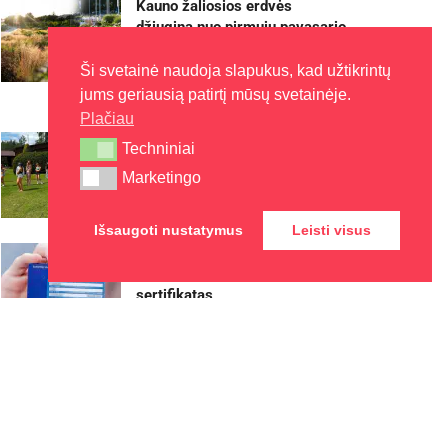
Kauno žaliosios erdvės
džiugina nuo pirmųjų pavasario
žiedų iki rudens sezono
pabaigos
Ši svetainė naudoja slapukus, kad užtikrintų
jums geriausią patirtį mūsų svetainėje.
2026-08-07
Plačiau
Kaune – nemokamos vasaros
Techniniai
Techniniai
stovyklos vaikams
Marketingo
Marketingo
2026-08-07
Išsaugoti nustatymus
Leisti visus
Europos sveikatos draudimo
kortelę gali pakeisti
sertifikatas
2026-08-07
Rokiškyje užbaigtas
remontuoti Respublikos gatvės
dviračių ir pėsčiųjų takas
2026-08-07