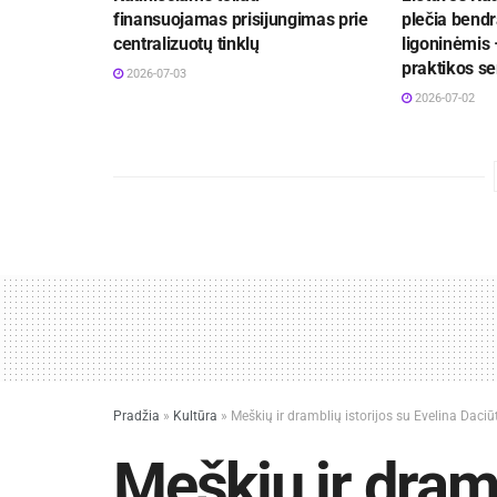
finansuojamas prisijungimas prie
plečia bend
centralizuotų tinklų
ligoninėmis 
praktikos se
2026-07-03
2026-07-02
Pradžia
»
Kultūra
»
Meškių ir dramblių istorijos su Evelina Daciūt
Meškių ir dramb