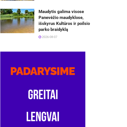
Maudytis galima visose
Panevėžio maudyklose,
išskyrus Kultūros ir poilsio
parko braidyklą
2026-08-07