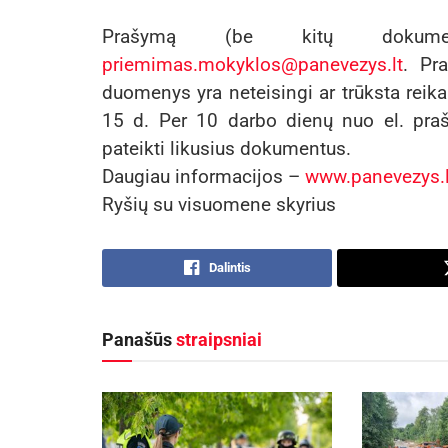
Prašymą (be kitų dokume
priemimas.mokyklos@panevezys.lt
. Pr
duomenys yra neteisingi ar trūksta reika
15 d. Per 10 darbo dienų nuo el. praš
pateikti likusius dokumentus.
Daugiau informacijos –
www.panevezys.l
Ryšių su visuomene skyrius
Dalintis
Panašūs
straipsniai