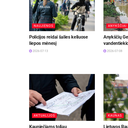
NAUJIENOS
ANYKŠČIAI
Policijos reidai šalies keliuose
Anykščių Ge
liepos mėnesį
vandentiekio
2026-07-13
2026-07-08
AKTUALIJOS
KAUNAS
Kauniečiams toliau
Lietuvos Ra