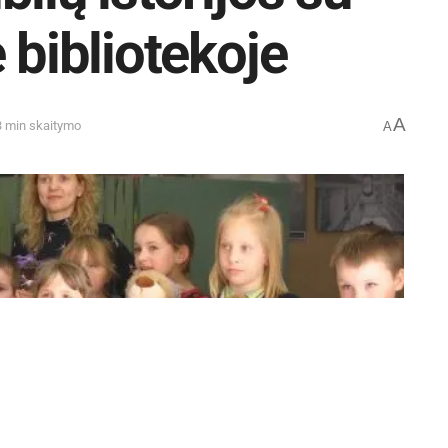
 bibliotekoje
A
3 min skaitymo
A