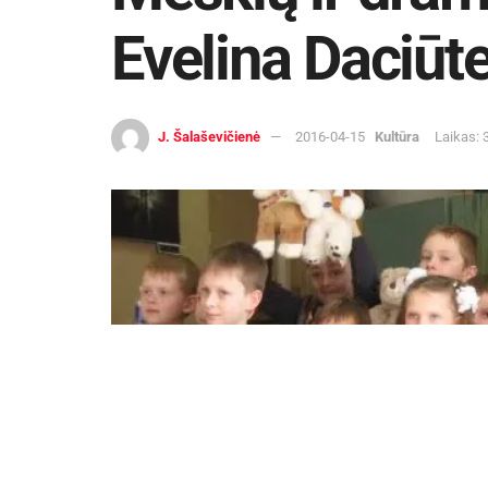
Evelina Daciūte
J. Šalaševičienė
2016-04-15
Kultūra
Laikas: 