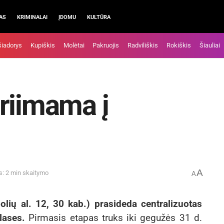
AS
KRIMINALAI
ĮDOMU
KULTŪRA
šiadorys
Kupiškis
Molėtai
Pakruojis
Radviliškis
Rokiškis
Šiauliai
riimama į
A
s: 2 min skaitymo
A
olių al. 12, 30 kab.) prasideda centralizuotas
lases.
Pirmasis etapas truks iki gegužės 31 d.