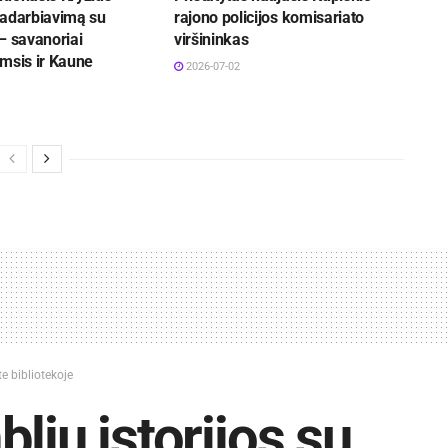
radarbiavimą su
rajono policijos komisariato
– savanoriai
viršininkas
msis ir Kaune
2026-07-02
e bibliotekoje
lių istorijos su