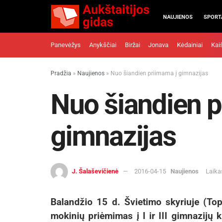
NAUJIENOS
SPORT
Panevėžys
Anykščiai
Biržai
Jonava
Kėdainiai
Kai
Pradžia
»
Naujienos
»
Nuo šiandien priimama į gimnazijas
Nuo šiandien p
gimnazijas
J. Šalaševičienė
2016-04-15
Naujienos
Laika
Balandžio 15 d. Švietimo skyriuje (Top
mokinių priėmimas į I ir III gimnazijų k