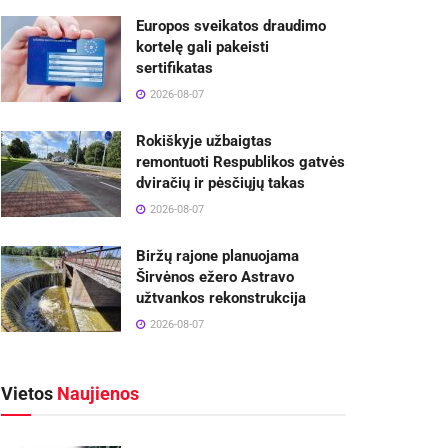
Europos sveikatos draudimo
kortelę gali pakeisti
sertifikatas
2026-08-07
Rokiškyje užbaigtas
remontuoti Respublikos gatvės
dviračių ir pėsčiųjų takas
2026-08-07
Biržų rajone planuojama
Širvėnos ežero Astravo
užtvankos rekonstrukcija
2026-08-07
Vietos
Naujienos