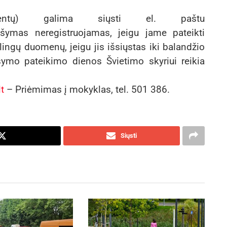
ntų) galima siųsti el. paštu
ašymas neregistruojamas, jeigu jame pateikti
lingų duomenų, jeigu jis išsiųstas iki balandžio
ymo pateikimo dienos Švietimo skyriui reikia
t
– Priėmimas į mokyklas, tel. 501 386.
Siųsti