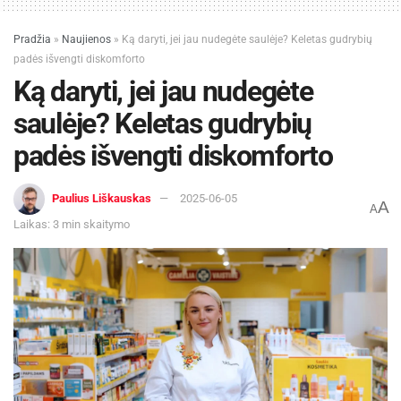
Pradžia
»
Naujienos
»
Ką daryti, jei jau nudegėte saulėje? Keletas gudrybių
padės išvengti diskomforto
Ką daryti, jei jau nudegėte
saulėje? Keletas gudrybių
padės išvengti diskomforto
Paulius Liškauskas
2025-06-05
A
A
Laikas: 3 min skaitymo