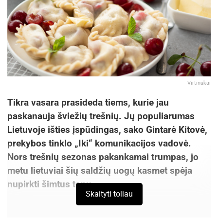
Virtinukai
Tikra vasara prasideda tiems, kurie jau
paskanauja šviežių trešnių. Jų populiarumas
Lietuvoje išties įspūdingas, sako Gintarė Kitovė,
prekybos tinklo „Iki“ komunikacijos vadovė.
Nors trešnių sezonas pakankamai trumpas, jo
metu lietuviai šių saldžių uogų kasmet spėja
nupirkti šimtus tonų.
Skaityti toliau