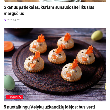
trešnės lietuvius pasiektų vos prisirpus derliui.
Skanus patiekalas, kuriam sunaudosite likusius
margučius
2026-04-07
„Trešnių sezonas neilgas – prasidėjęs gegužės
pabaigoje, paprastai trunka vos iki rugpjūčio.
Nors faktiškai tai kaulavaisis, esame įpratę ją
vadinti uoga, ir daugeliui ji mėgstamiausia, tikras
vasaros simbolis – todėl jų perkama dažnai ir
gausiai. Sezono metu trešnės pagal populiarumą
gali lygiuotis su tokiomis vasaros uogomis kaip
braškės“, – pastebi „Iki“ komunikacijos vadovė.
RECEPTAI
5 nuotaikingų Velykų užkandžių idėjos: bus verti