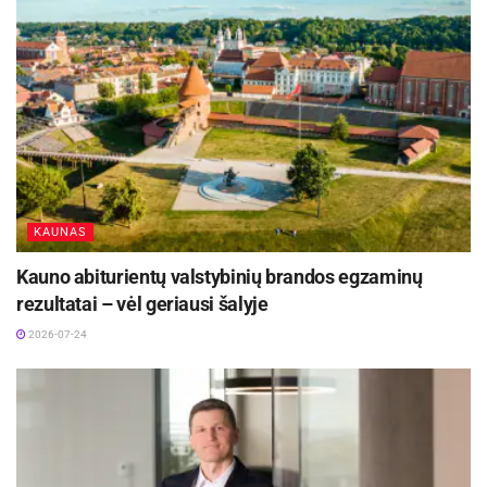
Gaminimo laikas
: 45 min.
Reikės
: 500 g trešnių, 2 puodelių miltų, 1
kiaušinio, 3/4 puodelio vandens, 1 šaukšto
sviesto, 1 šaukštelio druskos, 1 šaukšto cukraus,
cinamono pabarstymui.
Gaminame
:
KAUNAS
Trešnes nuplaukite, išimkite kauliukus ir nusausinkite
Kauno abiturientų valstybinių brandos egzaminų
popieriniu rankšluosčiu. Pabarstykite šaukštu
rezultatai – vėl geriausi šalyje
cukraus.
2026-07-24
Į virtuvinio kombaino dubenį sudėkite persijotus
miltus, įmuškite kiaušinį, sudėkite sviestą, druską.
Naudodami kablį maišykite ir po truputį įpilkite
vandens, kad visi ingredientai susijungtų. Galite
minkyti ir rankomis. Turite gauti minkštą, lygią tešlą.