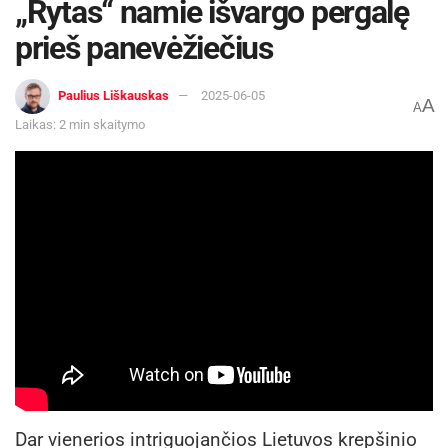
ultravioletinė spinduliuotė yra stipriausia“, –
„Rytas“ namie išvargo pergalę
primena vaistininkė.
prieš panevėžiečius
Paulius Liškauskas
2025-06-05
A
A
Laikas: 2 min skaitymo
Dar vienerios intriguojančios Lietuvos krepšinio