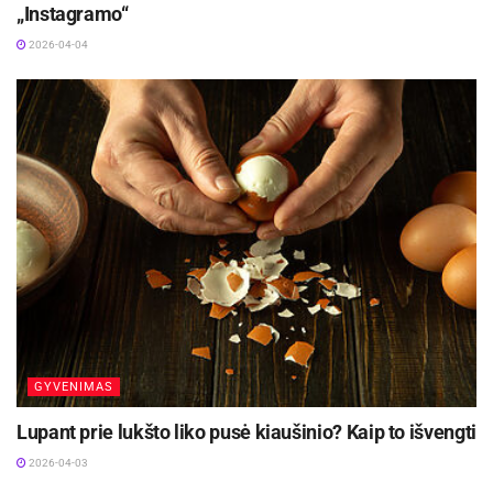
„Instagramo“
2026-04-04
Salotos
Kaip išlaikyti trešnių šviežumą parsinešus jas iš
parduotuvės?
GYVENIMAS
Saldžios, sultingos ir mėsingos trešnės – tiesiog
Lupant prie lukšto liko pusė kiaušinio? Kaip to išvengti
neatsivalgomos. Sunku sustoti paragavus vos
2026-04-03
keletą, todėl dažnas iškart jų įsigyja didesnį