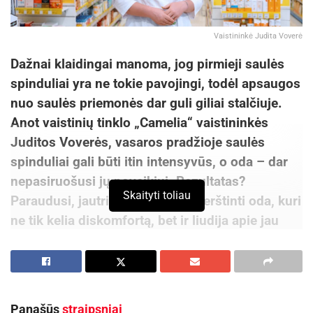
Vaistininkė Judita Voverė
Dažnai klaidingai manoma, jog pirmieji saulės
spinduliai yra ne tokie pavojingi, todėl apsaugos
nuo saulės priemonės dar guli giliai stalčiuje.
Anot vaistinių tinklo „Camelia“ vaistininkės
Juditos Voverės, vasaros pradžioje saulės
spinduliai gali būti itin intensyvūs, o oda – dar
nepasiruošusi jų poveikiui. Rezultatas?
Skaityti toliau
Paraudusi, jautri, skausminga, perštinti oda, kuri
ne tik kelia diskomfortą, bet ir liudija apie jau
padarytą žalą. Kaip galime ją ištaisyti?
Svarbu greita reakcija
Nudegimą saulėje atpažinti nesunku. Pirmasis
Panašūs
straipsniai