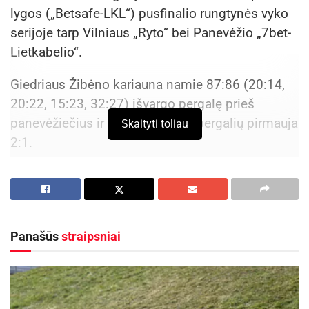
lygos („Betsafe-LKL“) pusfinalio rungtynės vyko
serijoje tarp Vilniaus „Ryto“ bei Panevėžio „7bet-
Lietkabelio“.
Giedriaus Žibėno kariauna namie 87:86 (20:14,
20:22, 15:23, 32:27) išvargo pergalę prieš
panevėžiečius ir serijoje iki trijų pergalių pirmauja
Skaityti toliau
2:1.
Aktualios
naujienos
Vyksta papildomas priėmimas į Panevėžio
kolegiją – dar galima pretenduoti į valstybės
Panašūs
straipsniai
finansuojamas studijų vietas
2026-08-06
Nuo rugpjūčio 10 dienos keisis eismas Panevėžio
Vakarinės gatvės atkarpoje
2026-08-06