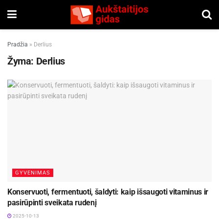
Pradžia
»
Derlius
Žyma:
Derlius
GYVENIMAS
Konservuoti, fermentuoti, šaldyti: kaip išsaugoti vitaminus ir
pasirūpinti sveikata rudenį
2025-10-13