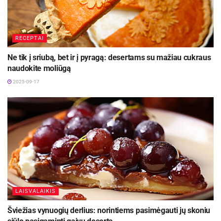
RECEPTAI
Ne tik į sriubą, bet ir į pyragą: desertams su mažiau cukraus
naudokite moliūgą
2025-09-17
LAISVALAIKIS
Šviežias vynuogių derlius: norintiems pasimėgauti jų skoniu