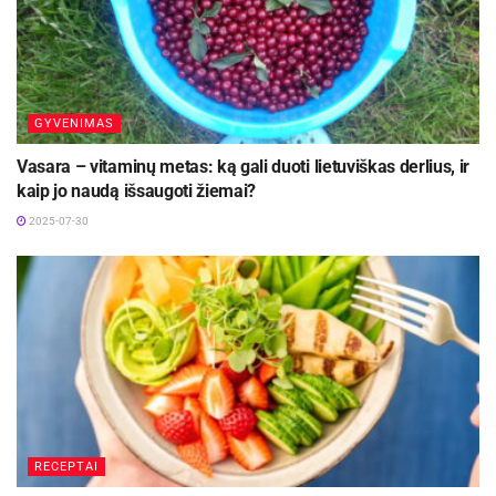
GYVENIMAS
Vasara – vitaminų metas: ką gali duoti lietuviškas derlius, ir
kaip jo naudą išsaugoti žiemai?
2025-07-30
RECEPTAI