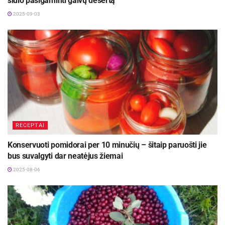
siūlo pasigaminti gaivų desertą
2025-09-03
RECEPTAI
Konservuoti pomidorai per 10 minučių – šitaip paruošti jie
bus suvalgyti dar neatėjus žiemai
2025-08-06