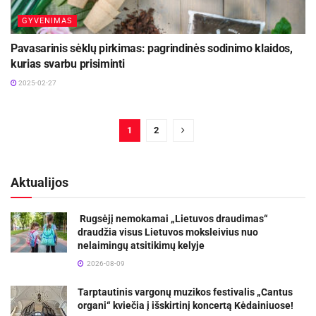
GYVENIMAS
Pavasarinis sėklų pirkimas: pagrindinės sodinimo klaidos,
kurias svarbu prisiminti
2025-02-27
1
2
Aktualijos
Rugsėjį nemokamai „Lietuvos draudimas“
draudžia visus Lietuvos moksleivius nuo
nelaimingų atsitikimų kelyje
2026-08-09
Tarptautinis vargonų muzikos festivalis „Cantus
organi“ kviečia į išskirtinį koncertą Kėdainiuose!