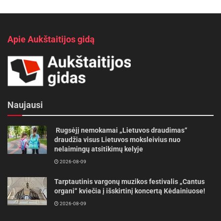
Apie Aukštaitijos gidą
Naujausi
Rugsėjį nemokamai „Lietuvos draudimas“
draudžia visus Lietuvos moksleivius nuo
nelaimingų atsitikimų kelyje
2026-08-09
Tarptautinis vargonų muzikos festivalis „Cantus
organi“ kviečia į išskirtinį koncertą Kėdainiuose!
2026-08-09