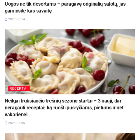
Uogos ne tik desertams – paragavę originalių salotų, jas
gaminsite kas savaitę
2025-06-14
RECEPTAI
Neilgai truksiančio trešnių sezono startui – 3 nauji, dar
neragauti receptai: ką ruošti pusryčiams, pietums ir net
vakarienei
2025-06-05