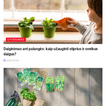
GYVENIMAS
Daiginimas ant palangės: kaip užauginti stiprius ir sveikus
daigus?
2025-03-06