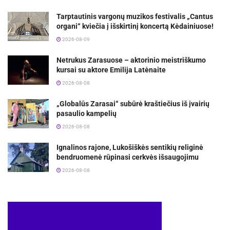
Tarptautinis vargonų muzikos festivalis „Cantus
organi“ kviečia į išskirtinį koncertą Kėdainiuose!
2026-08-09
Netrukus Zarasuose – aktorinio meistriškumo
kursai su aktore Emilija Latėnaite
2026-08-08
„Globalūs Zarasai“ subūrė kraštiečius iš įvairių
pasaulio kampelių
2026-08-08
Ignalinos rajone, Lukošiškės sentikių religinė
bendruomenė rūpinasi cerkvės išsaugojimu
2026-08-08