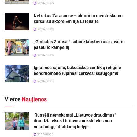
2026-08-09
Netrukus Zarasuose – aktorinio meistriškumo
kursai su aktore Emilija Latėnaite
2026-08-08
„Globalūs Zarasai“ subūrė kraštiečius iš įvairių
pasaulio kampelių
2026-08-08
Ignalinos rajone, Lukošiškės sentikių religinė
bendruomenė rūpinasi cerkvės išsaugojimu
2026-08-08
Vietos
Naujienos
Rugsėjį nemokamai „Lietuvos draudimas“
draudžia visus Lietuvos moksleivius nuo
nelaimingų atsitikimų kelyje
2026-08-09