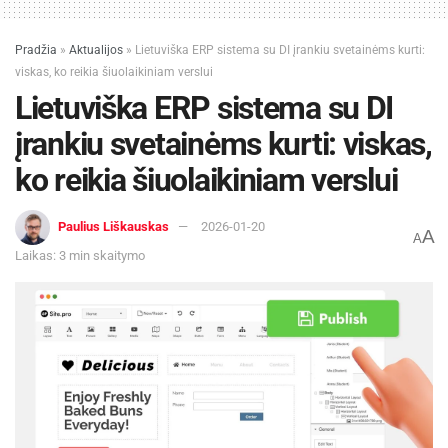
Pradžia
»
Aktualijos
»
Lietuviška ERP sistema su DI įrankiu svetainėms kurti:
viskas, ko reikia šiuolaikiniam verslui
Lietuviška ERP sistema su DI
įrankiu svetainėms kurti: viskas,
ko reikia šiuolaikiniam verslui
Paulius Liškauskas
2026-01-20
A
A
Laikas: 3 min skaitymo