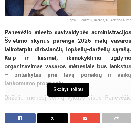
Lopšelių-darželių darbas/G. Kartano nuotr.
Panevėžio miesto savivaldybės administracijos
Švietimo skyrius parengė 2026 metų vasaros
laikotarpiu dirbsiančių lopšelių-darželių sąrašą.
Kaip ir kasmet, ikimokyklinio ugdymo
organizavimas vasaros mėnesiais bus lankstus
– pritaikytas prie tėvų poreikių ir vaikų
lankomumo prognozių.
Skaityti toliau
Birželio mėnesį veiklą vykdys visos Panevėžio
miesto ikimokyklinio ugdymo įstaigos. Tuo tarpu
liepą ir rugpjūtį darželiai dirbs pakaitomis – dalis
įstaigų bus laikinai uždaromos planiniams
darbams ar darbuotojų atostogoms, o