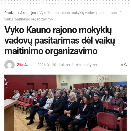
Pradžia
»
Aktualijos
»
Vyko Kauno rajono mokyklų vadovų pasitarimas dėl
vaikų maitinimo organizavimo
Vyko Kauno rajono mokyklų
vadovų pasitarimas dėl vaikų
maitinimo organizavimo
A
Zita A.
2026-01-20
Laikas: 1 min skaitymo
A