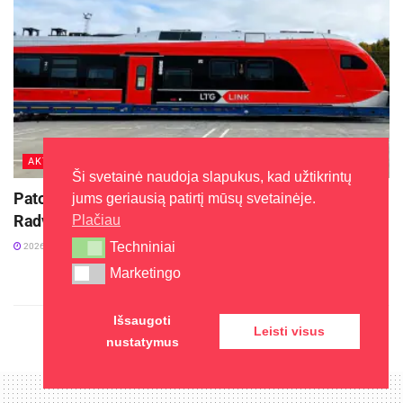
AKTUALIJOS
Ši svetainė naudoja slapukus, kad užtikrintų
Patogesnės kelionės elektriniais traukiniais iš
jums geriausią patirtį mūsų svetainėje.
Radviliškio – jau šį rudenį
Plačiau
Techniniai
Techniniai
2026-08-05
Marketingo
Marketingo
Išsaugoti
Leisti visus
nustatymus