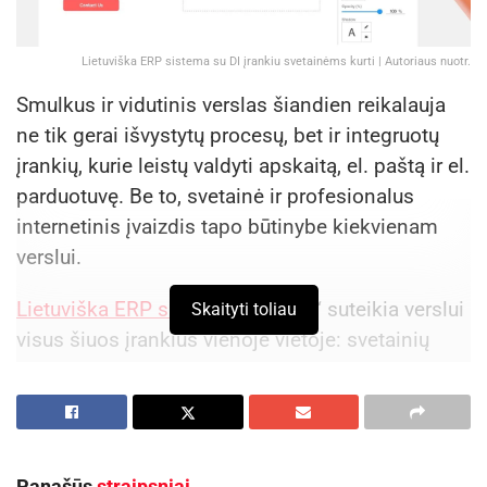
Lietuviška ERP sistema su DI įrankiu svetainėms kurti | Autoriaus nuotr.
Smulkus ir vidutinis verslas šiandien reikalauja
ne tik gerai išvystytų procesų, bet ir integruotų
įrankių, kurie leistų valdyti apskaitą, el. paštą ir el.
parduotuvę. Be to, svetainė ir profesionalus
internetinis įvaizdis tapo būtinybe kiekvienam
verslui.
Lietuviška ERP sistema
„Site.pro“ suteikia verslui
Skaityti toliau
visus šiuos įrankius vienoje vietoje: svetainių
kūrimo įrankį, apskaitą, CRM funkcijas ir el.
paštą. Visa tai pritaikyta pagal Lietuvos teisės
aktus, todėl sistema puikiai atitinka vietos verslo
poreikius.
Panašūs
straipsniai