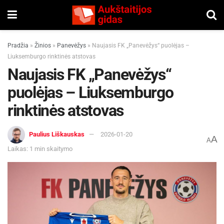
Pradžia
»
Žinios
»
Panevėžys
»
Naujasis FK „Panevėžys“ puolėjas –
Liuksemburgo rinktinės atstovas
Naujasis FK „Panevėžys“
puolėjas – Liuksemburgo
rinktinės atstovas
Paulius Liškauskas
2026-01-20
A
A
Laikas: 1 min skaitymo