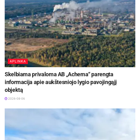
APLINKA
Skelbiama privaloma AB „Achema“ parengta
informacija apie aukštesniojo lygio pavojingąjį
objektą
2026-08-06