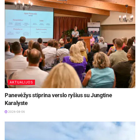
tiek profesionalams. Galite pasirinkti iš paruoštų
šablonų arba kurti svetainę nuo nulio. Visi
elementai yra redaguojami vizualiai, o
programavimo žinių neprireiks. Jei reikia greito
sprendimo, jums padės
DI svetainių
konstruktorius
. Tiesiog įrašykite savo įmonės
pavadinimą ir norimas spalvas, ir DI sugeneruos
svetainę per kelias sekundes – su tekstais,
nuotraukomis ir vaizdo įrašais.
AKTUALIJOS
Svetainės kūrimas taip pat gali būti komandinė
Panevėžys stiprina verslo ryšius su Jungtine
veikla – sistema leidžia dirbti kartu su kolegomis
Karalyste
ir redaguoti dizainą bei tekstus realiu laiku.
2026-08-06
Profesionalus el. paštas: kurkite patikimą įvaizdį
Profesionalus el. paštas
su jūsų įmonės domeno