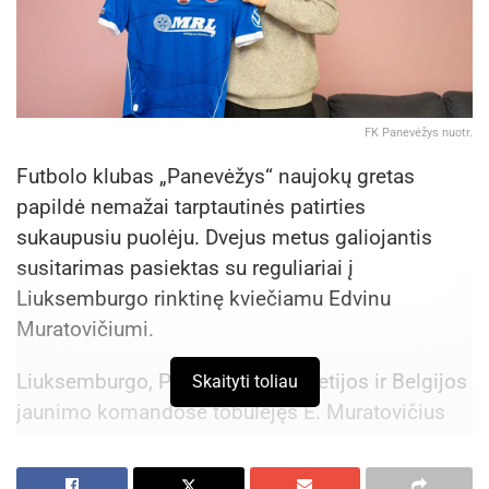
FK Panevėžys nuotr.
Futbolo klubas „Panevėžys“ naujokų gretas
papildė nemažai tarptautinės patirties
sukaupusiu puolėju. Dvejus metus galiojantis
susitarimas pasiektas su reguliariai į
Liuksemburgo rinktinę kviečiamu Edvinu
Muratovičiumi.
Liuksemburgo, Prancūzijos, Vokietijos ir Belgijos
Skaityti toliau
jaunimo komandose tobulėjęs E. Muratovičius
profesionalo karjerą pradėjo „Virton“ klube.
Puolėjas 2018 metais sugrįžo į gimtinę bei