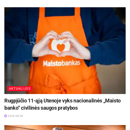
Aktualios
naujienos
Europos sveikatos draudimo kortelę gali
pakeisti sertifikatas
2026-08-07
Kėdainių Senamiesčio progimnazija
ruošiasi svarbiems pokyčiams
2026-08-07
rinkti atsiliepimus ir grįžtamąjį ryšį;
AKTUALIJOS
rašyti naujienas, tinklaraštį ar organizuoti
Rugpjūčio 11-ąją Utenoje vyks nacionalinės „Maisto
informacines kampanijas.
banko“ civilinės saugos pratybos
2026-08-06
„Site.pro“
svetainių konstruktorius
yra 100% SEO
optimizuotas ir pritaikytas tiek pradedantiesiems,