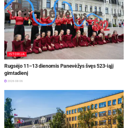
ISTORIJA
Rugsėjo 11–13 dienomis Panevėžys švęs 523-iąjį
gimtadienį
2026-08-06