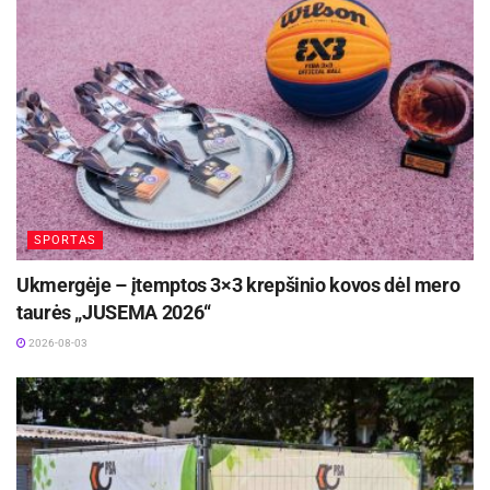
SPORTAS
Ukmergėje – įtemptos 3×3 krepšinio kovos dėl mero
taurės „JUSEMA 2026“
2026-08-03