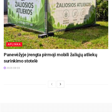
APLINKA
Panevėžyje įrengta pirmoji mobili žaliųjų atliekų
surinkimo stotelė
2026-08-03