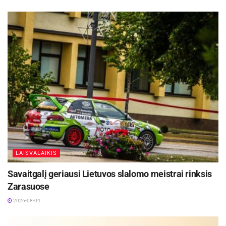
Žymos:
A lyga
FK „Panevėžys“
Futbolas
LAISVALAIKIS
Savaitgalį geriausi Lietuvos slalomo meistrai rinksis
Zarasuose
2026-08-04