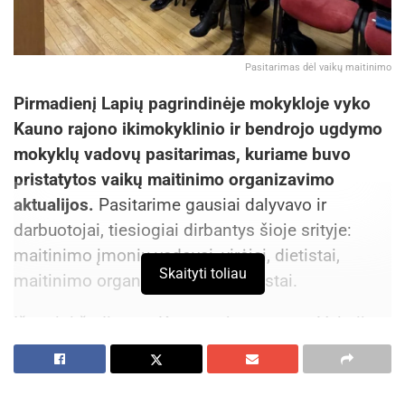
Pasitarimas dėl vaikų maitinimo
Pirmadienį Lapių pagrindinėje mokykloje vyko
Kauno rajono ikimokyklinio ir bendrojo ugdymo
mokyklų vadovų pasitarimas, kuriame buvo
pristatytos vaikų maitinimo organizavimo
aktualijos.
Pasitarime gausiai dalyvavo ir
darbuotojai, tiesiogiai dirbantys šioje srityje:
maitinimo įmonių vadovai, virėjai, dietistai,
Skaityti toliau
maitinimo organizavimo specialistai.
Įžanginį žodį taręs Kauno rajono meras Valerijus
Makūnas pasidžiaugė Kauno rajono mokyklų
pasiekimais sveikatingumo, sporto ir mitybos
srityje, pristatė šiuo metu vykdomus ugdymo