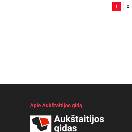
1
2
Apie Aukštaitijos gidą