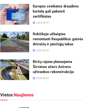
Europos sveikatos draudimo
kortelę gali pakeisti
sertifikatas
2026-08-07
Rokiškyje užbaigtas
remontuoti Respublikos gatvės
dviračių ir pėsčiųjų takas
2026-08-07
Biržų rajone planuojama
Širvėnos ežero Astravo
užtvankos rekonstrukcija
2026-08-07
Vietos
Naujienos