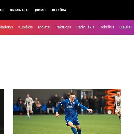
AS
KRIMINALAI
ĮDOMU
KULTŪRA
šiadorys
Kupiškis
Molėtai
Pakruojis
Radviliškis
Rokiškis
Šiauliai