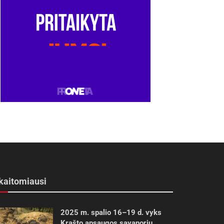
kaitomiausi
2025 m. spalio 16–19 d. vyks
Krašto apsaugos savanorių