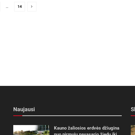
…
14
Naujausi
S
Kauno žaliosios erdvės džiugina
nuo pirmųjų pavasario žiedų iki