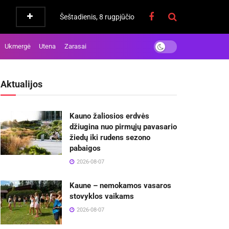
Šeštadienis, 8 rugpjūčio
Ukmergė
Utena
Zarasai
Aktualijos
Kauno žaliosios erdvės
džiugina nuo pirmųjų pavasario
žiedų iki rudens sezono
pabaigos
2026-08-07
Kaune – nemokamos vasaros
stovyklos vaikams
2026-08-07