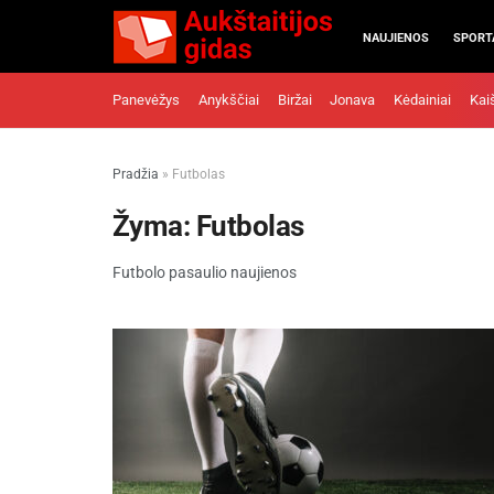
NAUJIENOS
SPORT
Panevėžys
Anykščiai
Biržai
Jonava
Kėdainiai
Kai
Pradžia
»
Futbolas
Žyma:
Futbolas
Futbolo pasaulio naujienos