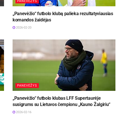
PANEVĖŽYS
„Panevėžio“ futbolo klubą palieka rezultatyviausias
ą
komandos žaidėjas
2026-02-20
PANEVĖŽYS
„Panevėžio“ futbolo klubas LFF Supertaurėje
susigrums su Lietuvos čempionu „Kauno Žalgiriu“
2026-02-16