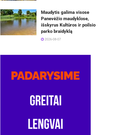
Maudytis galima visose
Panevėžio maudyklose,
išskyrus Kultūros ir poilsio
parko braidyklą
2026-08-07