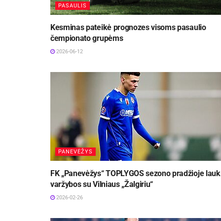
PASAULIS
Kesminas pateikė prognozes visoms pasaulio
čempionato grupėms
2026-06-12
PANEVĖŽYS
FK „Panevėžys“ TOPLYGOS sezono pradžioje lauk
varžybos su Vilniaus „Žalgiriu“
2026-02-26