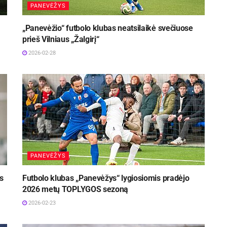
PANEVĖŽYS
„Panevėžio“ futbolo klubas neatsilaikė svečiuose
prieš Vilniaus „Žalgirį“
2026-02-28
PANEVĖŽYS
s
Futbolo klubas „Panevėžys“ lygiosiomis pradėjo
2026 metų TOPLYGOS sezoną
2026-02-23