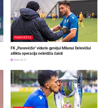
PANEVĖŽYS
FK „Panevėžio“ vidurio gynėjui Milanui Delevičiui
atlikta operacija neleidžia žaisti
2026-02-21