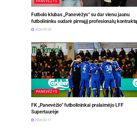
PANEVĖŽYS
Futbolo klubas „Panevėžys“ su dar vienu jaunu
futbolininku sudarė pirmąjį profesionalų kontrakt
2026-02-20
PANEVĖŽYS
FK „Panevėžio“ futbolininkai pralaimėjo LFF
Supertaurėje
2026-02-17