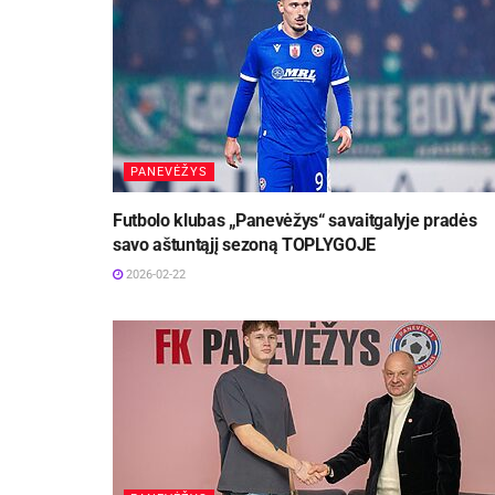
PANEVĖŽYS
Futbolo klubas „Panevėžys“ savaitgalyje pradės
savo aštuntąjį sezoną TOPLYGOJE
2026-02-22