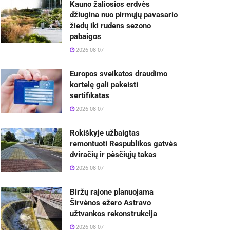
Kauno žaliosios erdvės
džiugina nuo pirmųjų pavasario
žiedų iki rudens sezono
pabaigos
2026-08-07
Europos sveikatos draudimo
kortelę gali pakeisti
sertifikatas
2026-08-07
Rokiškyje užbaigtas
remontuoti Respublikos gatvės
dviračių ir pėsčiųjų takas
2026-08-07
Biržų rajone planuojama
Širvėnos ežero Astravo
užtvankos rekonstrukcija
2026-08-07