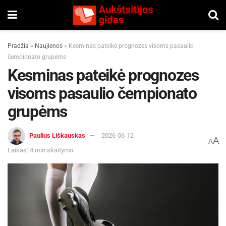
Pradžia
»
Naujienos
»
Kesminas pateikė prognozes visoms pasaulio
čempionato grupėms
Kesminas pateikė prognozes
visoms pasaulio čempionato
grupėms
Paulius Liškauskas
2026-06-12
A
A
Laikas: 4 min skaitymo