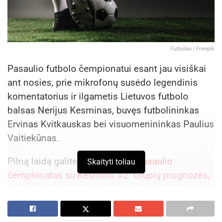
Futbolas | Freepik
Pasaulio futbolo čempionatui esant jau visiškai
ant nosies, prie mikrofonų susėdo legendinis
komentatorius ir ilgametis Lietuvos futbolo
balsas Nerijus Kesminas, buvęs futbolininkas
Ervinas Kvitkauskas bei visuomenininkas Paulius
Vaitiekūnas.
Pilną laidą galite pamatyti čia:
Pasaulio
Skaityti toliau
čempionatas su Kesminu #2: Grupių prognozės,
turtingiausios rinktinės ir įspūdinga Shakira
Vyrų trijulė pažvelgė į visas dvylika planetos