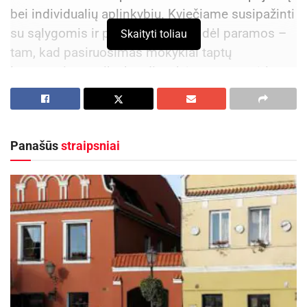
bei individualių aplinkybių. Kviečiame susipažinti
su sąlygomis ir prireikus kreiptis dėl paramos –
Skaityti toliau
tam, kad pasiruošimas mokyklai taptų
lengvesnis, o vaikų kasdienybė – saugesnė ir
šviesesnė.
Kokią socialinę paramą mokiniams galima gauti?
Panašūs
straipsniai
Nemokamą maitinimą.
SVARBU! Visi priešmokyklinukai, pirmokai ir
antrokai gauna nemokamus pietus be atskiro
tėvų prašymo.
Aktualios
naujienos
Iki dešimtadalio skubiosios medicinos pagalbos