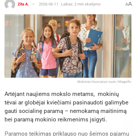
A
Zita A.
2026-06-11
Laikas: 2 min skaitymo
A
Mokiniai/Asociatyvi nuotr./Magnific
Artėjant naujiems mokslo metams, mokinių
tėvai ar globėjai kviečiami pasinaudoti galimybe
gauti socialinę paramą – nemokamą maitinimą
bei paramą mokinio reikmenims įsigyti.
Paramos teikimas priklauso nuo šeimos pajamų