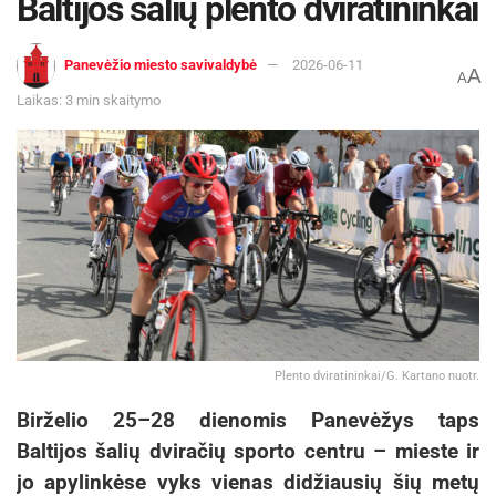
Baltijos šalių plento dviratininkai
4. Panama
Panevėžio miesto savivaldybė
2026-06-11
A
Žymos:
Futbolas
Pranešimas spaudai
A
Laikas: 3 min skaitymo
Plento dviratininkai/G. Kartano nuotr.
Birželio 25–28 dienomis Panevėžys taps
Baltijos šalių dviračių sporto centru – mieste ir
jo apylinkėse vyks vienas didžiausių šių metų