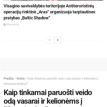
Visagino savivaldybės teritorijoje Antiteroristinių
operacijų rinktinė „Aras“ organizuoja tarptautines
pratybas „Baltic Shadow“
2026-08-05
Pradžia
»
Grožis
»
Kaip tinkamai paruošti veido odą vasarai ir kelionėms į
šiltuosius kraštus?
Kaip tinkamai paruošti veido
odą vasarai ir kelionėms į