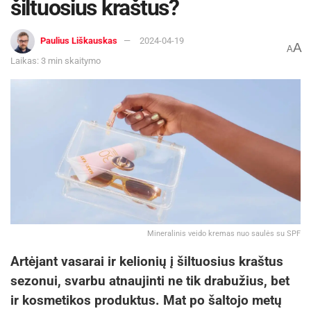
šiltuosius kraštus?
Paulius Liškauskas
2024-04-19
A
A
Laikas: 3 min skaitymo
Mineralinis veido kremas nuo saulės su SPF
Artėjant vasarai ir kelionių į šiltuosius kraštus
sezonui, svarbu atnaujinti ne tik drabužius, bet
ir kosmetikos produktus. Mat po šaltojo metų