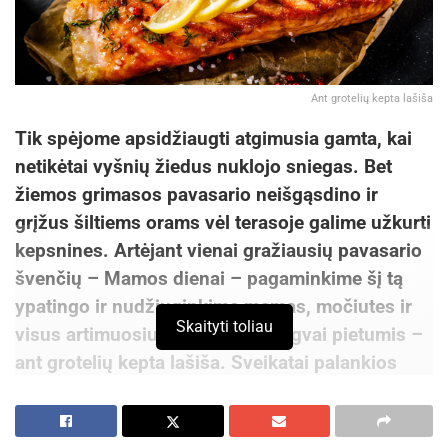
Ant grotelių kepta lašiša
Tik spėjome apsidžiaugti atgimusia gamta, kai
netikėtai vyšnių žiedus nuklojo sniegas. Bet
žiemos grimasos pavasario neišgąsdino ir
grįžus šiltiems orams vėl terasoje galime užkurti
kepsnines. Artėjant vienai gražiausių pavasario
švenčių – Mamos dienai – pagaminkime šį tą
ypatingo ir nudžiuginkime mamas, močiutes ir
Skaityti toliau
visus artimuosius sveikais ir lengvai pietumis –
ant grotelių kepta lašiša. Sveikatai palankios
mitybos specialistė, gydytoja dietologė dr. Edita
Gavelienė pažymi, kad lašiša – ypač vertinga
žuvis, turtinga Omega-3 polinesočiųjų riebalų