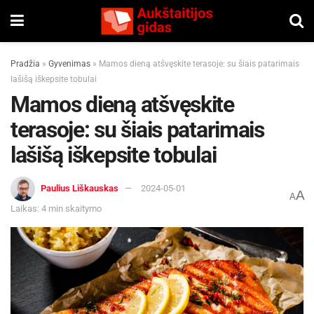
Pradžia
»
Gyvenimas
»
Mamos dieną atšvęskite terasoje: su šiais patarimais
lašišą iškepsite tobulai
Mamos dieną atšvęskite
terasoje: su šiais patarimais
lašišą iškepsite tobulai
Paulius Liškauskas
2024-05-01
A
A
Laikas: 4 min skaitymo