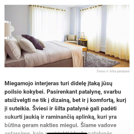
Šviesi ir šilta patalynė
Miegamojo interjeras turi didelę įtaką jūsų
poilsio kokybei. Pasirenkant patalynę, svarbu
atsižvelgti ne tik į dizainą, bet ir į komfortą, kurį
ji suteikia. Šviesi ir šilta patalynė gali padėti
sukurti jaukią ir raminančią aplinką, kuri yra
būtina geram nakties miegui. Šiame vadove
aptarsime, kaip pasirinkti idealų patalynės