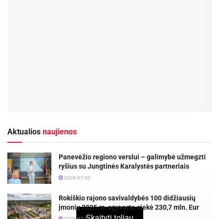
Aktualios
naujienos
Panevėžio regiono verslui – galimybė užmegzti
ryšius su Jungtinės Karalystės partneriais
2026-07-30
Rokiškio rajono savivaldybės 100 didžiausių
įmonių 2025 m. apyvarta siekė 230,7 mln. Eur
Skaityti toliau
2026-07-29