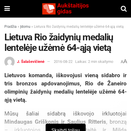
Pradžia
»
Įdomu
»
Lietuva Rio žaidynių medalių lentelėje užėmė 64-ąją vietą
Lietuva Rio žaidynių medalių
lentelėje užėmė 64-ąją vietą
A
J. Šalaševičienė
2016-08-22
Laikas: 2 min skaitymo
A
Lietuvos komanda, iškovojusi vieną sidabro ir
tris bronzos apdovanojimus, Rio de Žaneiro
olimpinių žaidynių medalių lentelėje užėmė 64-
ąją vietą.
Mūsų šaliai sidabrą iškovojo irkluotojai
Mindaugas Griškonis ir Saulius Ritteris
, bronzą
– irkluotojos
Donata Vištartaitė ir Milda
Skaityti toliau