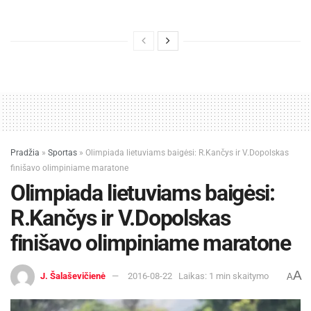
40. Baltarusija 1 4 4 9
41. Turkija 1 3 4 8
42. Armėnija 1 3 0 4
43. Čekija 1 2 7 10
Pradžia
»
Sportas
»
Olimpiada lietuviams baigėsi: R.Kančys ir V.Dopolskas
44. Etiopija 1 2 5 8
finišavo olimpiniame maratone
Olimpiada lietuviams baigėsi:
45. Slovėnija 1 2 1 4
R.Kančys ir V.Dopolskas
46. Indonezija 1 2 0 3
finišavo olimpiniame maratone
47. Rumunija 1 1 3 5
A
J. Šalaševičienė
2016-08-22
Laikas: 1 min skaitymo
A
48-49. Bahreinas 1 1 0 2