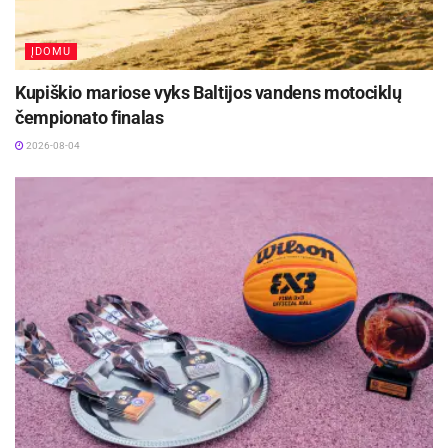
rinksis Zarasuose
2026-08-04
ĮDOMU
Kupiškio mariose vyks Baltijos vandens motociklų
Į pirmąjį dešimtuką nusitaikiusio J.Kinderio viltys
čempionato finalas
žlugo jojimo rungtyje. Lietuvis sykį krito nuo
2026-08-04
žirgo ir galiausiai liko be taškų jojimo rungtyje,
pakartodamas Lauros Asadauskaitės-
Zadneprovskienės rezultatą penktadienį.
Kombinuotoje rungtyje J.Kinderis dalyvavo tik
dėl garbės. Joje lietuvis surinko 613 taškų ir
bendroje įskaitoje su 1144 tšk. buvo 34-as.
sportas.lt
inf.