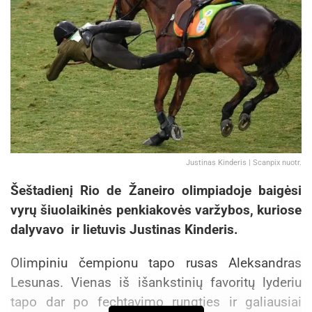
Justinas Kinderis | Scanpix nuotr.
Šeštadienį Rio de Žaneiro olimpiadoje baigėsi
vyrų šiuolaikinės penkiakovės varžybos, kuriose
dalyvavo ir lietuvis Justinas Kinderis.
Olimpiniu čempionu tapo rusas Aleksandras
Lesunas. Vienas iš išankstinių favoritų lyderiu
tapo dar po fechtavimo rungties ir galiausiai