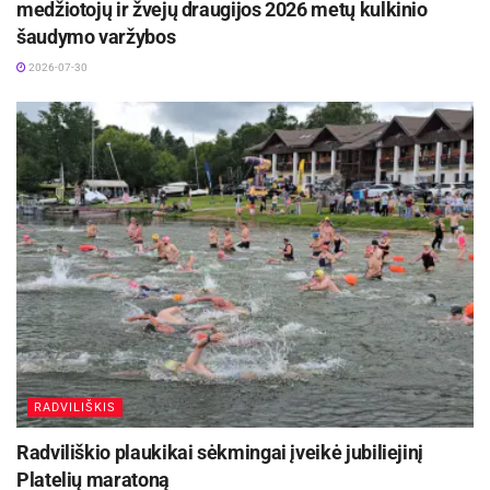
medžiotojų ir žvejų draugijos 2026 metų kulkinio
šaudymo varžybos
2026-07-30
RADVILIŠKIS
Radviliškio plaukikai sėkmingai įveikė jubiliejinį
Platelių maratoną