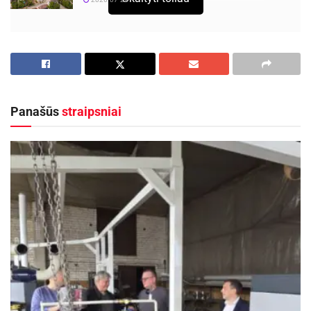
Lina ir Ieva neemigravo, nes joms pavyko
įgyvendinti trečioje klasėje sumanytą verslo
planą. Skamba neįtikėtinai? Galbūt tik tiems,
kurie dar nežino kas dedasi Rokiškyje.
Panašūs
straipsniai
Rokiškis – miestas, kuriame auga drąsūs ir
kūrybingi vaikai
Dar pernai, Rokiškyje pradėjo vykti kitokie,
šiuolaikiški ir linksmi matematikos užsiėmimai
pradinių klasių mokiniams. Vieno iš užsiėmimų
metu vaikai kūrė verslo planus. Verslo idėjų buvo
įvairiausių, nuo picerijos iki
youtube
turinio
kūrėjo (youtuberio). Vaikai skaičiavo kiek turės
išlaidų, iš ko gaus pajamas, kokį pelną uždirbs,