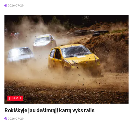
2026-07-29
ĮDOMU
Rokiškyje jau dešimtąjį kartą vyks ralis
2026-07-29