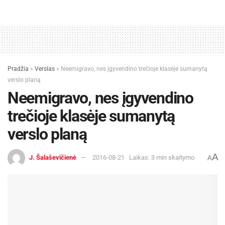
Pradžia
»
Verslas
»
Neemigravo, nes įgyvendino trečioje klasėje sumanytą
verslo planą
Neemigravo, nes įgyvendino
trečioje klasėje sumanytą
verslo planą
A
J. Šalaševičienė
2016-08-21
Laikas: 3 min skaitymo
A