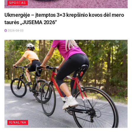
SPORTAS
Ukmergėje – įtemptos 3×3 krepšinio kovos dėl mero
taurės „JUSEMA 2026“
2026-08-03
IGNALINA