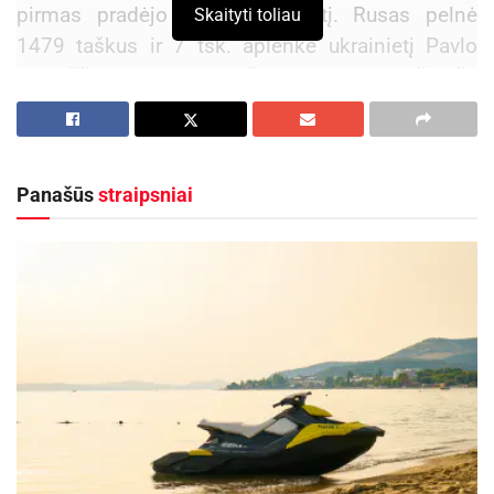
pirmas pradėjo lemiamą rungtį. Rusas pelnė
Skaityti toliau
1479 taškus ir 7 tšk. aplenkė ukrainietį Pavlo
Tymoščenko. Dramatiškai bronzą išplėšė
Meksikos atletas Ismaelis Marcelo Hernandezas
Uscanga. Jis surinko 1468 tšk. ir pateikė
netikėtumą.
Panašūs
straipsniai
24-erių metų A.Lesunas iki šiol olimpinių medalių
neturėjo. Pasaulio čempionu asmeninėse
varžybose jis tapo 2012 m. ir 2014 m.
Aktualios
naujienos
Kauno rajone, Čekiškėje vyks 2028 metų Europos
ir pasaulio greičio automodelių čempionatas
2026-08-07
Savaitgalį geriausi Lietuvos slalomo meistrai