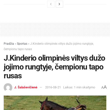
Pradžia
»
Sportas
»
J.Kinderio olimpinės viltys dužo jojimo rungtyje,
čempionu tapo rusas
J.Kinderio olimpinės viltys dužo
jojimo rungtyje, čempionu tapo
rusas
A
J. Šalaševičienė
2016-08-21
Laikas: 1 min skaitymo
A