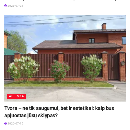
matematika, tačiau
2026-07-24
ne kovoja, o
APLINKA
Tvora – ne tik saugumui, bet ir estetikai: kaip bus
apjuostas jūsų sklypas?
2026-07-15