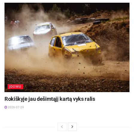
ĮDOMU
Rokiškyje jau dešimtąjį kartą vyks ralis
2026-07-29