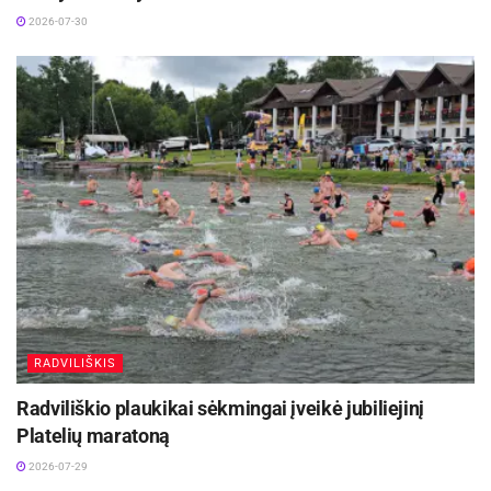
2026-07-30
RADVILIŠKIS
Radviliškio plaukikai sėkmingai įveikė jubiliejinį
Platelių maratoną
2026-07-29