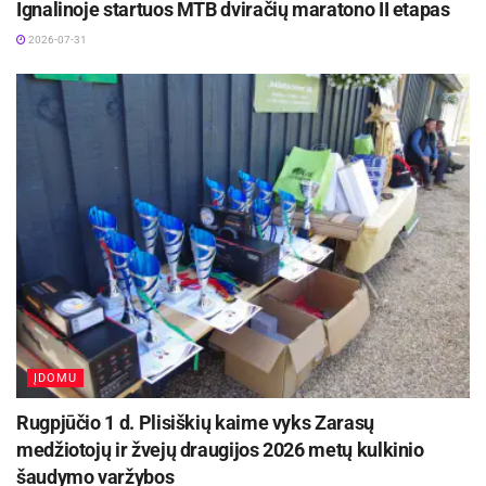
Ignalinoje startuos MTB dviračių maratono II etapas
2026-07-31
ĮDOMU
Rugpjūčio 1 d. Plisiškių kaime vyks Zarasų
medžiotojų ir žvejų draugijos 2026 metų kulkinio
šaudymo varžybos