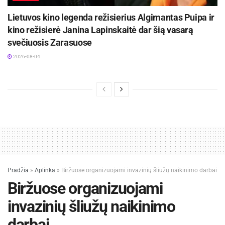
Lietuvos kino legenda režisierius Algimantas Puipa ir
kino režisierė Janina Lapinskaitė dar šią vasarą
svečiuosis Zarasuose
2026-08-04
Pradžia
»
Aplinka
»
Biržuose organizuojami invazinių šliužų naikinimo darbai
Biržuose organizuojami
invazinių šliužų naikinimo
darbai