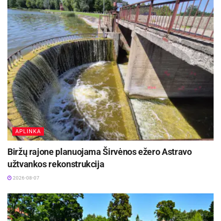
Aktualios
naujienos
Kauno žaliosios erdvės džiugina nuo pirmųjų
pavasario žiedų iki rudens sezono pabaigos
2026-08-07
Rokiškyje užbaigtas remontuoti Respublikos
gatvės dviračių ir pėsčiųjų takas
2026-08-07
APLINKA
Koordinatės: 55.727842, 26.250972 (WGS)
Biržų rajone planuojama Širvėnos ežero Astravo
Antrasis informacinis stendas pastatytas Ąžuolo
užtvankos rekonstrukcija
g. 2A, ties įvažiavimu į Stelmužę. Jame
2026-08-07
gyventojai ir lankytojai gali susipažinti su šios
vietovės istorija bei pamatyti, kokie gražūs
kadaise buvo Stelmužės dvaro rūmai.