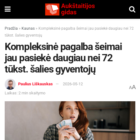
Pradžia
»
Kaunas
»
Kompleksinė pagalba šeimai jau pasiekė daugiau nei 72
tūkst. šalies gyventojų
Kompleksinė pagalba šeimai
jau pasiekė daugiau nei 72
tūkst. šalies gyventojų
Paulius Liškauskas
2026-05-12
A
A
Laikas: 2 min skaitymo