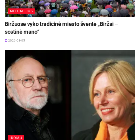
AKTUALIJOS
Biržuose vyko tradicinė miesto šventė „Biržai –
sostinė mano“
2026-08-05
ĮDOMU