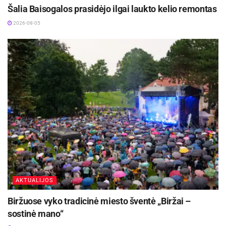
Šalia Baisogalos prasidėjo ilgai laukto kelio remontas
2026-08-05
AKTUALIJOS
Biržuose vyko tradicinė miesto šventė „Biržai –
sostinė mano“