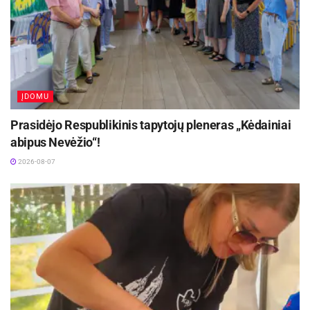
ĮDOMU
Prasidėjo Respublikinis tapytojų pleneras „Kėdainiai
abipus Nevėžio“!
2026-08-07