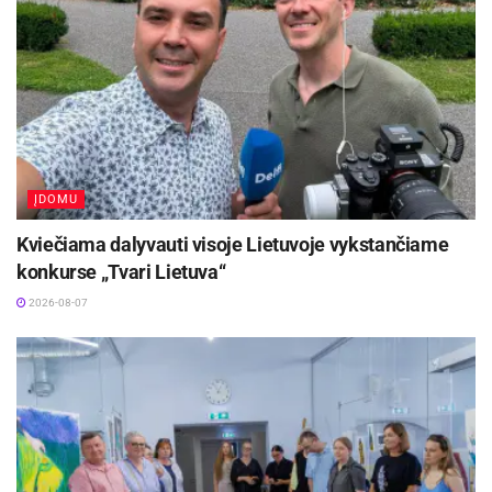
ĮDOMU
Kviečiama dalyvauti visoje Lietuvoje vykstančiame
konkurse „Tvari Lietuva“
2026-08-07