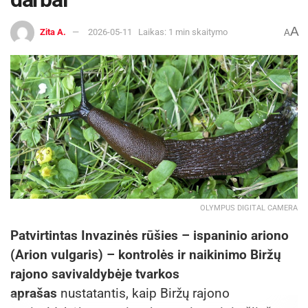
A
Zita A.
2026-05-11
Laikas: 1 min skaitymo
A
OLYMPUS DIGITAL CAMERA
Patvirtintas
Invazinės rūšies – ispaninio ariono
(Arion vulgaris) – kontrolės ir naikinimo Biržų
rajono savivaldybėje tvarkos
aprašas
nustatantis, kaip Biržų rajono