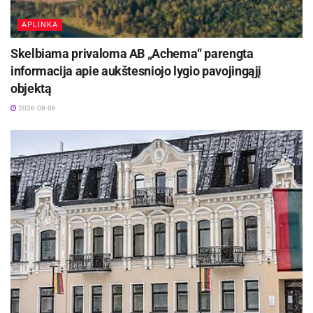
APLINKA
Skelbiama privaloma AB „Achema“ parengta
informacija apie aukštesniojo lygio pavojingąjį
objektą
2026-08-06