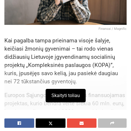
Finansai / Magnific
Kai pagalba tampa prieinama visoje šalyje,
keičiasi žmonių gyvenimai – tai rodo vienas
didžiausių Lietuvoje įgyvendinamų socialinių
projektų „Kompleksinės paslaugos (KOPA)”,
kuris, įpusėjęs savo kelią, jau pasiekė daugiau
nei 72 tūkstančius gyventojų.
Europos Sąjungos fondų lėšomis finansuojamas
Skaityti toliau
projektas, kurio bendra vertė siekia 60 mln. eurų,
bus įgyvendinamas iki 2029 metų vidurio.
Jis
skirtas stiprinti prevencinę psichosocialinę
pagalbą šeimoms ir asmenims visoje Lietuvoje.