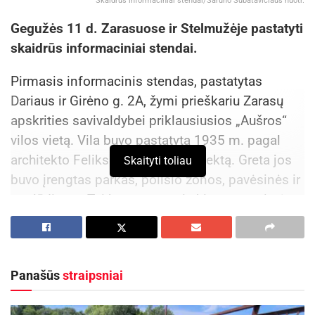
Skaidrūs informaciniai stendai/Šarūno Subatavičiaus nuotr.
Gegužės 11 d. Zarasuose ir Stelmužėje pastatyti
skaidrūs informaciniai stendai.
Pirmasis informacinis stendas, pastatytas
Dariaus ir Girėno g. 2A, žymi prieškariu Zarasų
apskrities savivaldybei priklausiusios „Aušros“
vilos vietą. Vila buvo pastatyta 1935 m. pagal
architekto Felikso Bielinskio projektą. Greta jos
Skaityti toliau
buvo įrengtas parkas, poilsio zonos, pavėsinės ir
paplūdimys. Tai buvo nuomai skirta vasarvietė,
kurioje apsistodavo iš įvairių Lietuvos vietų
atvykę poilsiautojai. „Aušros“ vila pagal paskirtį
naudota labai trumpą laiką – pastatas sudegė
Panašūs
straipsniai
Antrojo pasaulinio karo metais.
Informacinio stendo Zarasuose vieta: