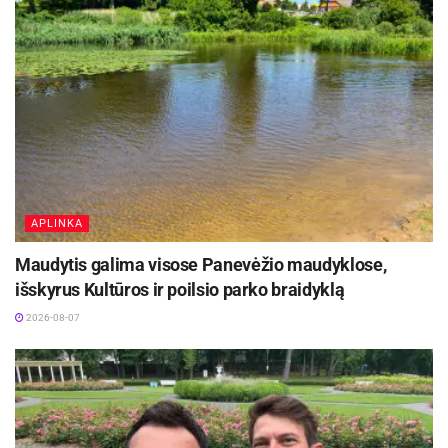
Informacinio stendo Stelmužėje vieta:
Koordinatės: 55.823680, 26.213130 (WGS)
Vaizdinę ir tekstinę medžiagą stendams parengė
iš Zarasų kilęs istorikas ir archeologas Šarūnas
Subatavičius.
Šaltinis:
Zarasų rajono savivaldybė
APLINKA
Maudytis galima visose Panevėžio maudyklose,
išskyrus Kultūros ir poilsio parko braidyklą
2026-08-07