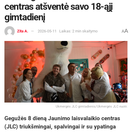
centras atšventė savo 18-ąjį
gimtadienį
A
Zita A.
2026-05-11
Laikas: 2 min skaitymo
A
Ukmergės JLC gimtadienis/Ukmergės JLC nuotr.
Gegužės 8 dieną Jaunimo laisvalaikio centras
(JLC) triukšmingai, spalvingai ir su ypatinga