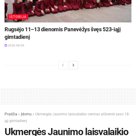
ISTORIJA
Rugsėjo 11–13 dienomis Panevėžys švęs 523-iąjį
gimtadienį
2026-08-06
Pradžia
»
Įdomu
»
Ukmergės Jaunimo laisvalaikio centras atšventė savo 18-
ąjį gimtadienį
Ukmergės Jaunimo laisvalaikio