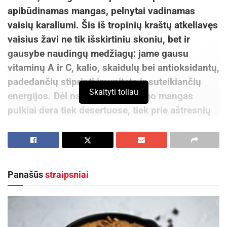
apibūdinamas mangas, pelnytai vadinamas
vaisių karaliumi. Šis iš tropinių kraštų atkeliavęs
vaisius žavi ne tik išskirtiniu skoniu, bet ir
gausybe naudingų medžiagų: jame gausu
vitaminų A ir C, kalio, skaidulų bei antioksidantų,
padedančių stiprinti imunitetą ir suteikiančių
Skaityti toliau
energijos. Dėl natūralaus saldumo mangas
puikiai dera tiek desertuose, tiek prie aštresnių
ar sūrių patiekalų. Pastaruoju metu šis vaisius
vis dažniau atrandamas lietuvių virtuvėse, kur
tampa kasdieniu, sveiku ir maloniai vasarišku
akcentu bet kuriuo metų laiku.
Panašūs
straipsniai
Šiandien mangų pasiūla išties didelė – jų galima
rasti tiek didžiuosiuose prekybos tinkluose, tiek
specializuotose vaisių ir daržovių parduotuvėse.