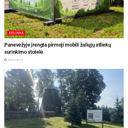
APLINKA
Panevėžyje įrengta pirmoji mobili žaliųjų atliekų
surinkimo stotelė
2026-08-03