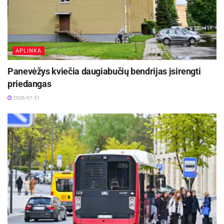
APLINKA
Panevėžys kviečia daugiabučių bendrijas įsirengti
priedangas
2026-07-31