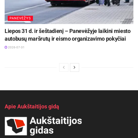
PANEVĖŽYS
Liepos 31 d. ir šeštadienį – Panevėžyje laikini miesto
autobusų maršrutų ir eismo organizavimo pokyčiai
2026-07-31
Apie Aukštaitijos gidą