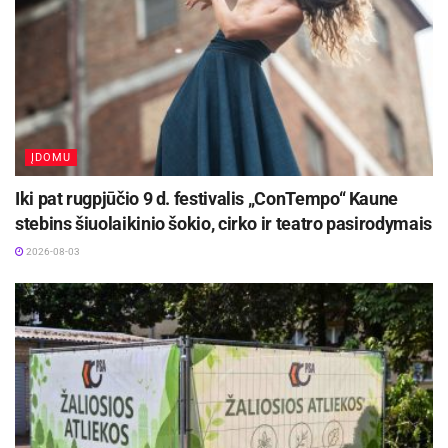
ĮDOMU
Iki pat rugpjūčio 9 d. festivalis „ConTempo“ Kaune
stebins šiuolaikinio šokio, cirko ir teatro pasirodymais
2026-08-03