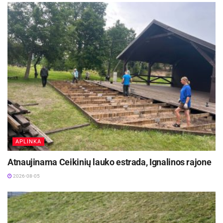
ąžuoliukų.
Kiekvienas sodinukas – maždaug penkerių metų
amžiaus ir apie dviejų metrų aukščio. Visi jie
išauginti iš Kauno Ąžuolyne surinktų gilių, todėl
bus pažymėti savo „tėvo“ ąžuolo numeriu,
leidžiančiu atsekti jų kilmę. Tokiu būdu siekiama
ne tik atkurti natūralią žalumą, bet ir išsaugoti
vietinių ąžuolų genetinį tęstinumą ateities
kartoms.
APLINKA
Sodinimo darbus prižiūri ir koordinuoja
Atnaujinama Ceikinių lauko estrada, Ignalinos rajone
profesionalas, miškininkas, atsižvelgdamas į
2026-08-05
kiekvieną ąžuoliuką – jo šaknų sistemą, erdvę,
kurioje leis šaknis. Per pirmąją dieną pasodinta
kelios dešimtys jaunų medelių. Jeigu viskas vyks