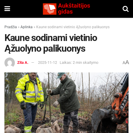
Pradžia
»
Aplinka
»
Kaune sodinami vietinio Ąžuolyno palikuonys
Kaune sodinami vietinio
Ąžuolyno palikuonys
A
Zita A.
2025-11-12
Laikas: 2 min skaitymo
A