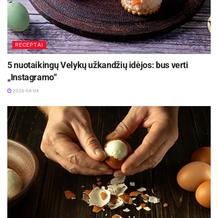
išorę – kubeliams atsistojus juos galima lengvai
nupjauti. Supjaustytas šiuo būdu mangas išlaiko
formą, nesusitrina ir atrodo tvarkingai patiekiant.
RECEPTAI
5 nuotaikingų Velykų užkandžių idėjos: bus verti
„Instagramo“
2026-04-04
Kaip pjaustyti mangą, / Asociatyvi Pexels nuotr.
Puikiai tinka desertams, salotoms, mėsos ir