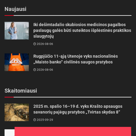
Naujausi
Iki dešimtadalio skubiosios medicinos pagalbos
paslaugų galės būti suteiktos išplėstinės praktikos
slaugytojų
2026-08-06
Rugpjūčio 11-ąją Utenoje vyks nacionalinės
„Maisto banko“ civilinės saugos pratybos
2026-08-06
Skaitomiausi
2025 m. spalio 16–19 d. vyks Krašto apsaugos
savanorių pajėgų pratybos „Tvirtas skydas 8“
2025-09-29
Panevėžietės tarptautinėje programoje siekia