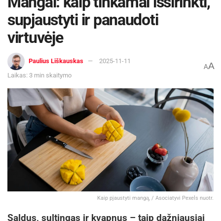
Mangai: kaip tinkamai išsirinkti,
supjaustyti ir panaudoti
virtuvėje
Paulius Liškauskas
2025-11-11
A
A
Laikas: 3 min skaitymo
Kaip pjaustyti mangą, / Asociatyvi Pexels nuotr.
Saldus, sultingas ir kvapnus – taip dažniausiai