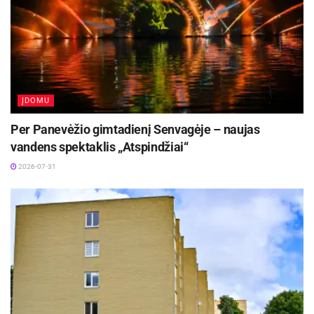
ĮDOMU
Per Panevėžio gimtadienį Senvagėje – naujas
vandens spektaklis „Atspindžiai“
2026-07-31