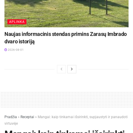
APLINKA
Naujas informacinis stendas primins Zarasų Imbrado
dvaro istoriją
2026-08-01
Pradžia
»
Receptai
»
Mangai: kaip tinkamai išsirinkti, supjaustyti ir panaudoti
virtuvėje