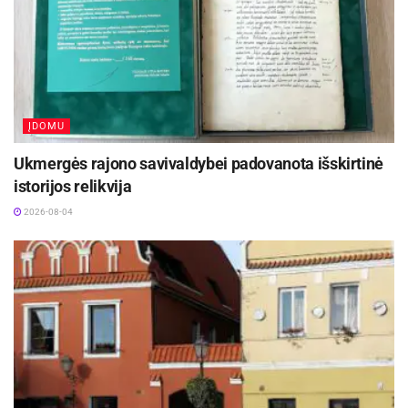
ĮDOMU
Ukmergės rajono savivaldybei padovanota išskirtinė
istorijos relikvija
2026-08-04