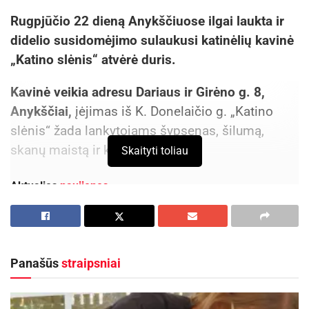
Rugpjūčio 22 dieną Anykščiuose ilgai laukta ir
didelio susidomėjimo sulaukusi katinėlių kavinė
„Katino slėnis“ atvėrė duris.
Kavinė veikia adresu Dariaus ir Girėno g. 8,
Anykščiai,
įėjimas iš K. Donelaičio g. „Katino
slėnis“ žada lankytojams šypsenas, šilumą,
skanų maistą ir katinų draugiją.
Skaityti toliau
Aktualios
naujienos
Kviečiama dalyvauti visoje Lietuvoje
vykstančiame konkurse „Tvari Lietuva“
2026-08-07
Panašūs
straipsniai
Prasidėjo Respublikinis tapytojų pleneras
„Kėdainiai abipus Nevėžio“!
2026-08-07