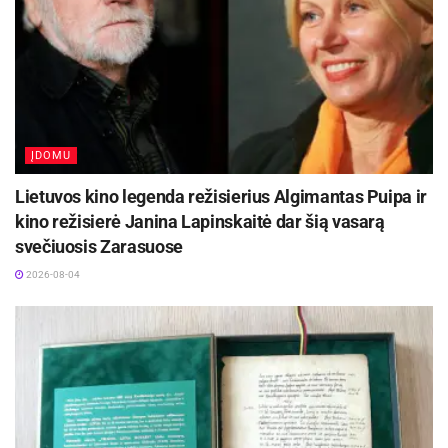
ĮDOMU
Lietuvos kino legenda režisierius Algimantas Puipa ir
kino režisierė Janina Lapinskaitė dar šią vasarą
svečiuosis Zarasuose
2026-08-04