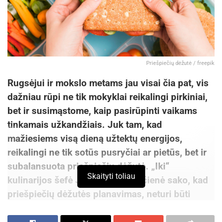
Priešpiečių dėžutė / freepik
Rugsėjui ir mokslo metams jau visai čia pat, vis
dažniau rūpi ne tik mokyklai reikalingi pirkiniai,
bet ir susimąstome, kaip pasirūpinti vaikams
tinkamais užkandžiais. Juk tam, kad
mažiesiems visą dieną užtektų energijos,
reikalingi ne tik sotūs pusryčiai ar pietūs, bet ir
subalansuota priešpiečių dėžutė. „Iki“
Skaityti toliau
kulinarijos šefė Jolita Tamoševičienė sako, kad
priešpiečių dėžutės planavimas, neturi būti
galvos skausmas, tereikia vadovautis keliomis
paprastomis taisyklėmis.