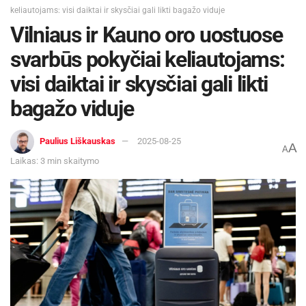
keliautojams: visi daiktai ir skysčiai gali likti bagažo viduje
Vilniaus ir Kauno oro uostuose
svarbūs pokyčiai keliautojams:
visi daiktai ir skysčiai gali likti
bagažo viduje
Paulius Liškauskas
2025-08-25
A
A
Laikas: 3 min skaitymo