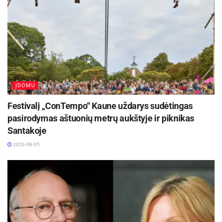
ĮDOMU
Festivalį „ConTempo“ Kaune uždarys sudėtingas
pasirodymas aštuonių metrų aukštyje ir piknikas
Santakoje
2026-08-05