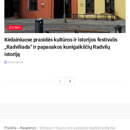
ĮDOMU
Kėdainiuose prasidės kultūros ir istorijos festivalis
„Radviliada“ ir papasakos kunigaikščių Radvilų
istoriją
2026-08-04
Pradžia
»
Naujienos
»
Vilniaus ir Kauno oro uostuose svarbūs pokyčiai