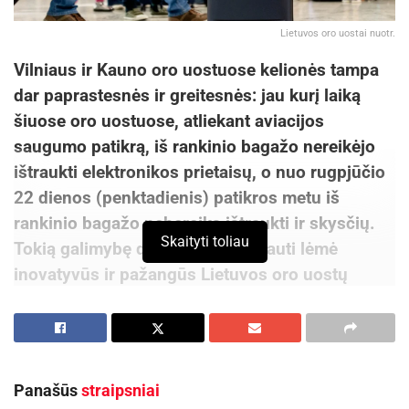
Lietuvos oro uostai nuotr.
Vilniaus ir Kauno oro uostuose kelionės tampa
dar paprastesnės ir greitesnės: jau kurį laiką
šiuose oro uostuose, atliekant aviacijos
saugumo patikrą, iš rankinio bagažo nereikėjo
ištraukti elektronikos prietaisų, o nuo rugpjūčio
22 dienos (penktadienis) patikros metu iš
rankinio bagažo nebereiks ištraukti ir skysčių.
Skaityti toliau
Tokią galimybę dar patogiau keliauti lėmė
inovatyvūs ir pažangūs Lietuvos oro uostų
(LTOU) technologiniai sprendimai, investicijos į
šiuo metu jau veikiančius naujausios saugumo
skenerius bei dar liepos pabaigoje Europos
komisijos (EK) priimtas sprendimas, kuris atvėrė
Panašūs
straipsniai
kelią skysčių gabenimo taisyklių laisvinimui.