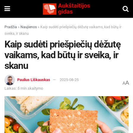
Pradžia
»
Naujienos
»
Kaip sudėti priešpiečių dėžutę vaikams, kad būtų ir
sveika, ir skanu
Kaip sudėti priešpiečių dėžutę
vaikams, kad būtų ir sveika, ir
skanu
Paulius Liškauskas
2025-08-25
A
A
Laikas: 5 min skaitymo