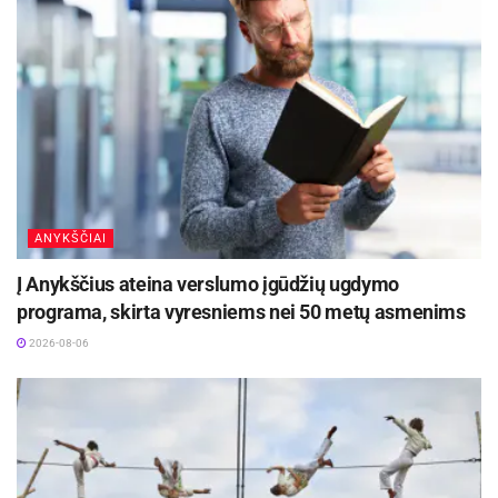
„Katino slėnis“ darbuotojų skaičių padidins ir
vietiniai katinai.
Šaltinis:
Anykščių rajono savivaldybė
ANYKŠČIAI
Į Anykščius ateina verslumo įgūdžių ugdymo
programa, skirta vyresniems nei 50 metų asmenims
2026-08-06