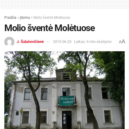
Pradžia
»
Įdomu
»
Molio šventė Molėtuose
Molio šventė Molėtuose
A
J. Šalaševičienė
2015-06-23
Laikas: 6 min skaitymo
A