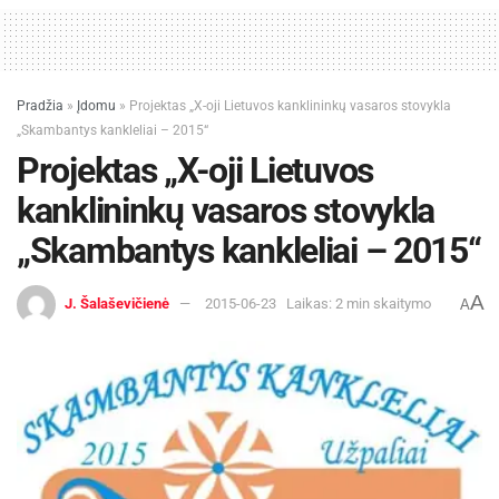
Pradžia
»
Įdomu
»
Projektas „X-oji Lietuvos kanklininkų vasaros stovykla
„Skambantys kankleliai – 2015“
Projektas „X-oji Lietuvos
kanklininkų vasaros stovykla
„Skambantys kankleliai – 2015“
A
J. Šalaševičienė
2015-06-23
Laikas: 2 min skaitymo
A