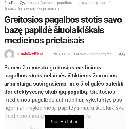
suvažiavimo programą.
Pradžia
»
Gyvenimas
»
Greitosios pagalbos stotis savo bazę papildė
šiuolaikiškais medicinos prietaisais
Naująją meno galeriją 80 km nuo Vilniaus įsteigė
Greitosios pagalbos stotis savo
Molėtų miesto savivaldybė ir Alantos
bazę papildė šiuolaikiškais
technologijų ir verslo mokykla (Alantos TVM).
medicinos prietaisais
Nuolatinėje ekspozicijoje – dailininko V. Žuko
dovanoti kūriniai: aliejinė ir mineralinė tapyba,
A
J. Šalaševičienė
2015-06-23
Laikas: 2 min skaitymo
A
koliažai, piešiniai, glazūruoti reljefai ir keramikos
pano. Dvaro salėse įdiegta galerinė šviesų
Panevėžio miesto greitosios medicinos
instaliacija, apsaugos sistema.
pagalbos stotis nelaimės ištiktiems žmonėms
arba staiga susirgusiems nuo šiol galės suteikti
Aktualios
naujienos
dar efektyvesnę skubiąją pagalbą.
Greitosios
medicinos pagalbos autmobiliai, vykstantys pas
Rugsėjo 11–13 dienomis Panevėžys švęs 523-
ligonį ar į įvykio vietą, papildyti nauja šiuolaikiška
iąjį gimtadienį
medicinos įranga – defibriliatoriais.
2026-08-06
Skaityti toliau
Festivalį „ConTempo“ Kaune uždarys sudėtingas
„Galime tik pasidžiaugti, nes pas