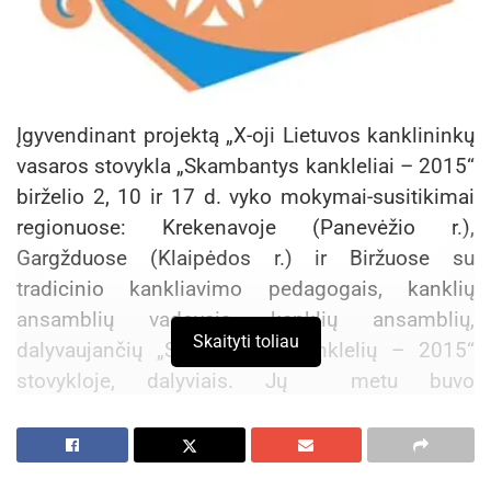
Įgyvendinant projektą „X-oji Lietuvos kanklininkų
vasaros stovykla „Skambantys kankleliai – 2015“
birželio 2, 10 ir 17 d. vyko mokymai-susitikimai
regionuose: Krekenavoje (Panevėžio r.),
Gargžduose (Klaipėdos r.) ir Biržuose su
tradicinio kankliavimo pedagogais, kanklių
ansamblių vadovais, kanklių ansamblių,
Skaityti toliau
dalyvaujančių „Skambančių kanklelių – 2015“
stovykloje, dalyviais. Jų metu buvo
supažindinama su kiekvieno Lietuvos
etnografinio regiono kankliavimo tradicijomis,
kankliavimo mokymo metodikomis, lietuvių