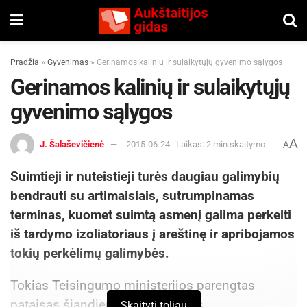
Pradžia
»
Gyvenimas
»
Gerinamos kalinių ir sulaikytųjų gyvenimo sąlygos
Gerinamos kalinių ir sulaikytųjų
gyvenimo sąlygos
A
J. Šalaševičienė
2015-06-24
Laikas: 2 min skaitymo
A
Suimtieji ir nuteistieji turės daugiau galimybių
bendrauti su artimaisiais, sutrumpinamas
terminas, kuomet suimtą asmenį galima perkelti
iš tardymo izoliatoriaus į areštinę ir apribojamos
tokių perkėlimų galimybės.
Tokias Teisingumo ministerijos parengtas
pataisas šiandien priėmė Seimas.
Skaityti toliau