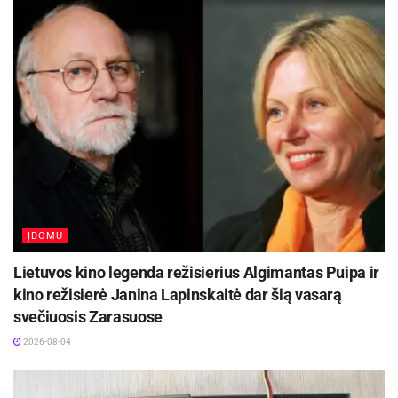
liepos 6-ąją, minintLietuvos Valstybės dieną,
Utenoje, repertuarą. Darniai skambės daugiau
150 jaunųjų kanklininkų, atstovaujančių 16
kolektyvų iš visų Lietuvos regionų, balsai,
pritariant mūsų tautos simboliui – kanklėms.
Aktualios
naujienos
Rugsėjo 11–13 dienomis Panevėžys švęs 523-
iąjį gimtadienį
ĮDOMU
2026-08-06
Lietuvos kino legenda režisierius Algimantas Puipa ir
Festivalį „ConTempo“ Kaune uždarys sudėtingas
kino režisierė Janina Lapinskaitė dar šią vasarą
pasirodymas aštuonių metrų aukštyje ir piknikas
svečiuosis Zarasuose
Santakoje
2026-08-05
2026-08-04
Liepos 3 d. Užpaliuose (Utenos r.) startuoja X-oji