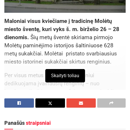
Maloniai visus kviečiame į tradicinę Molėtų
miesto šventę, kuri vyks š. m. birželio 26 – 28
dienomis.
Šių metų šventė skiriama pirmojo
Molėtų paminėjimo istorijos šaltiniuose 628
metų sukakčiai. Molėtai pristato svarbiausius
miesto istorinei sukakčiai skirtus renginius.
Per visus metus Molėtų gimtadieniui
Skaityti toliau
dedikuojama įvairiausių renginių – nuo
konferencijų iki sporto varžybų ar parodų. Miesto
šventė savo kulminaciją pasieks birželio 26-28
dienomis. Tikimasi, kad ji bus masiškiausia Rytų
Aukštaitijos vasaros šventė, kurios metu vyks
Panašūs
straipsniai
keliolika renginių ir kurią aplankys gausybė