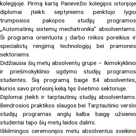
kolegijoje. Pirmą kartą Panevėžio kolegijos istorijoje
diplomai įteikti septyniems penktojo lygio
trumposios pakopos studijų programos
„Automatinių sistemų mechatronika“ absolventams.
Ši programa orientuota į darbo rinkos poreikius ir
specialistų rengimą technologijų bei pramonės
sektoriams.
Didžiausia šių metų absolventų grupė – Ikimokyklinio
ir priešmokyklinio ugdymo studijų programos
studentės. Šią programą baigė 84 absolventės,
kurios savo profesinį kelią tęs švietimo sektoriuje.
Diplomai įteikti ir tarptautinių studijų absolventams.
Bendrosios praktikos slaugos bei Tarptautinio verslo
studijų programas anglų kalba baigę užsienio
studentai tapo šių metų laidos dalimi.
Iškilmingos ceremonijos metu absolventus sveikino