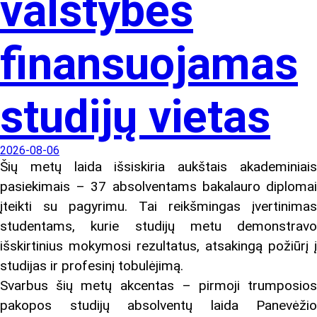
valstybės
finansuojamas
studijų vietas
2026-08-06
Šių metų laida išsiskiria aukštais akademiniais
pasiekimais – 37 absolventams bakalauro diplomai
įteikti su pagyrimu. Tai reikšmingas įvertinimas
studentams, kurie studijų metu demonstravo
išskirtinius mokymosi rezultatus, atsakingą požiūrį į
studijas ir profesinį tobulėjimą.
Svarbus šių metų akcentas – pirmoji trumposios
pakopos studijų absolventų laida Panevėžio