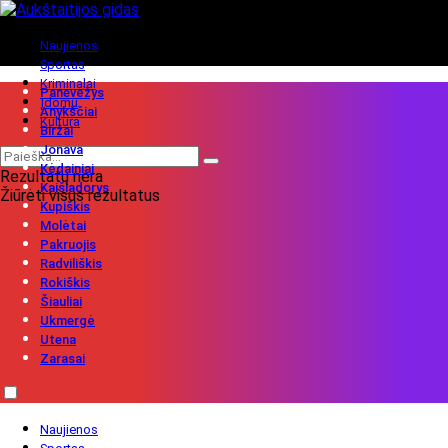
Naujienos
Sportas
Kriminalai
Panevėžys
Įdomu
Anykščiai
Kultūra
Biržai
Jonava
Kėdainiai
Rezultatų nėra
Kaišiadorys
Žiūrėti visus rezultatus
Kupiškis
Molėtai
Pakruojis
Radviliškis
Rokiškis
Šiauliai
Ukmergė
Utena
Zarasai
Naujienos