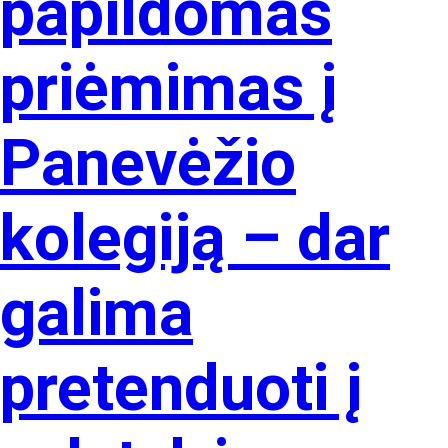
papildomas
priėmimas į
Panevėžio
kolegiją – dar
galima
pretenduoti į