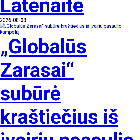
Latėnaite
2026-08-08
„Globalūs
Zarasai“
subūrė
kraštiečius iš