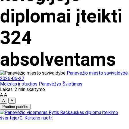
diplomai įteikti
324
absolventams
Panevėžio miesto savivaldybė
2026-06-27
Mokslas ir studijos
Panevėžys
Švietimas
Laikas: 2 min skaitymo
A
A
A
A
Pradinė padėtis