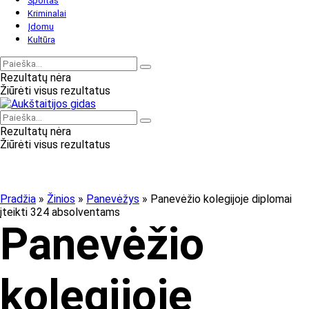
Sportas
Kriminalai
Įdomu
Kultūra
Rezultatų nėra
Žiūrėti visus rezultatus
Rezultatų nėra
Žiūrėti visus rezultatus
Pradžia
»
Žinios
»
Panevėžys
»
Panevėžio kolegijoje diplomai
įteikti 324 absolventams
Panevėžio
kolegijoje