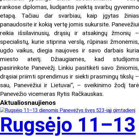
rankose diplomas, liudijantis įveiktą svarbų gyvenimo
etapą. Tačiau dar svarbiau, kaip įgytas žinias
panaudosite ir kokią vertę jomis sukursite. Panevėžiui
reikia išsilavinusių, drąsių ir atsakingų žmonių –
specialistų, kurie stiprina verslą, rūpinasi žmonėmis,
ugdo vaikus, diegia naujoves ir savo darbais kuria
miesto ateitį. Džiaugiamės, kad studijoms
pasirinkote Panevėžį. Linkiu pasitikėti savo žiniomis,
drąsiai priimti sprendimus ir siekti prasmingų tikslų –
sau, Panevėžiui ir Lietuvai“, – sveikinimo žodį tarė
Panevėžio vicemeras Rytis Račkauskas.
Aktualios
naujienos
Rugsėjo 11–13