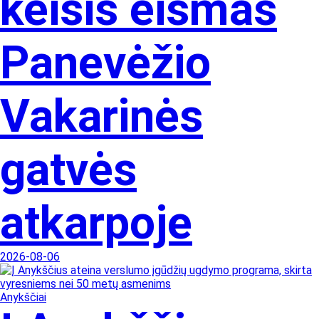
keisis eismas
Panevėžio
Vakarinės
gatvės
atkarpoje
2026-08-06
Anykščiai