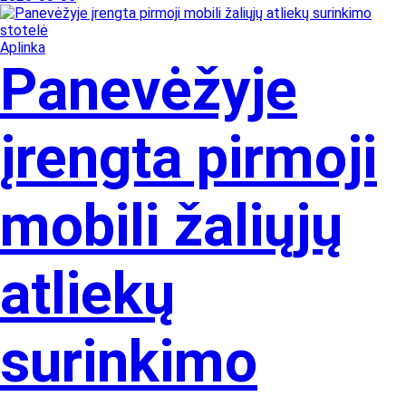
Aplinka
Panevėžyje
įrengta pirmoji
mobili žaliųjų
atliekų
surinkimo