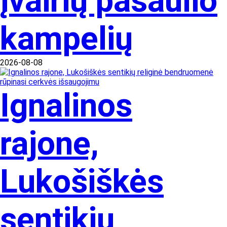
įvairių pasaulio
kampelių
2026-08-08
Ignalinos
rajone,
Lukošiškės
sentikių