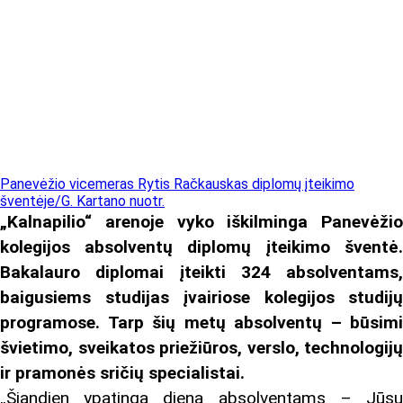
Panevėžio vicemeras Rytis Račkauskas diplomų įteikimo
šventėje/G. Kartano nuotr.
„Kalnapilio“ arenoje vyko iškilminga Panevėžio
kolegijos absolventų diplomų įteikimo šventė.
Bakalauro diplomai įteikti 324 absolventams,
baigusiems studijas įvairiose kolegijos studijų
programose. Tarp šių metų absolventų – būsimi
švietimo, sveikatos priežiūros, verslo, technologijų
ir pramonės sričių specialistai.
„Šiandien ypatinga diena absolventams – Jūsų