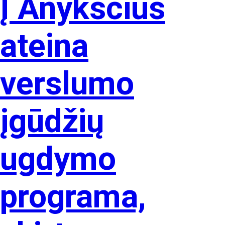
Į Anykščius
ateina
verslumo
įgūdžių
ugdymo
programa,