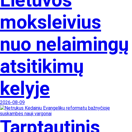
Lietuvos
moksleivius
nuo nelaimingų
atsitikimų
kelyje
2026-08-09
Tarptautinis