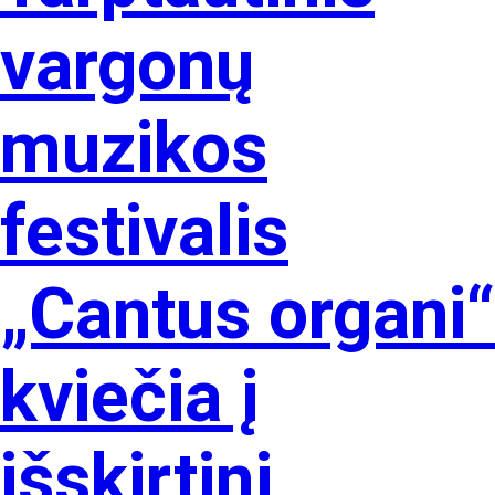
vargonų
muzikos
festivalis
„Cantus organi“
kviečia į
išskirtinį