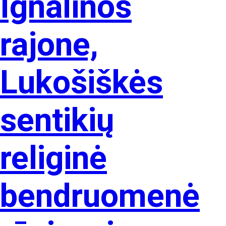
Ignalinos
rajone,
Lukošiškės
sentikių
religinė
bendruomenė