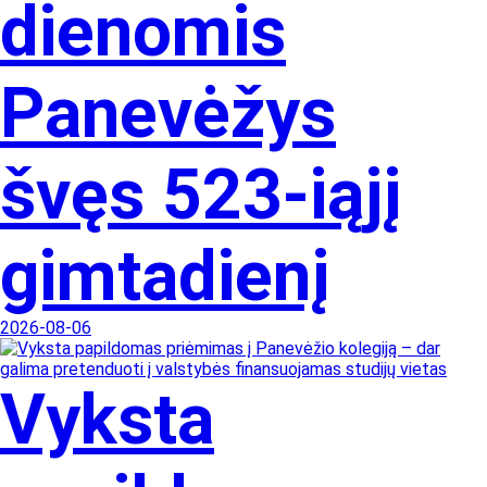
dienomis
Panevėžys
švęs 523-iąjį
gimtadienį
2026-08-06
Vyksta