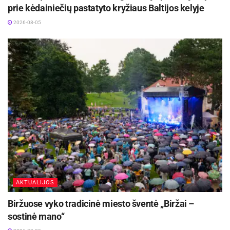
prie kėdainiečių pastatyto kryžiaus Baltijos kelyje
2026-08-05
AKTUALIJOS
Biržuose vyko tradicinė miesto šventė „Biržai –
sostinė mano“