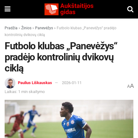
Pradžia
»
Žinios
»
Panevėžys
»
Futbolo klubas „Panevėžys“ pradėjo
kontrolinių dvikovų ciklą
Futbolo klubas „Panevėžys“
pradėjo kontrolinių dvikovų
ciklą
Paulius Liškauskas
2026-01-11
A
A
Laikas: 1 min skaitymo