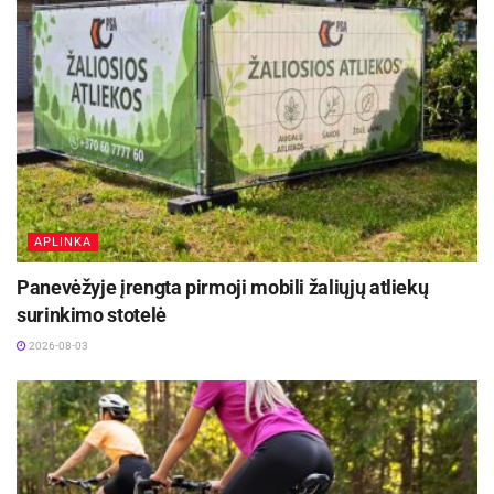
APLINKA
Panevėžyje įrengta pirmoji mobili žaliųjų atliekų
surinkimo stotelė
2026-08-03