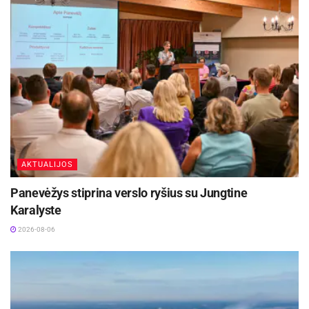
būtina pažymėti ar aptverti pavojingą
teritoriją. Nuo stogų valant sniegą, taip
pat reikėtų laikytis saugumo
reikalavimų – aptverti teritoriją, kad
krintantis sniegas nesužalotų praeivių“,
– primena M. Balinskas, „Compensa
Vienna Insurance Group“ žalų
departamento vadovas.
Kaip pasirūpinti automobiliu?
AKTUALIJOS
Esant gausiam snygiui, automobilius
Panevėžys stiprina verslo ryšius su Jungtine
rekomenduojama statyti toliau nuo medžių,
Karalyste
elektros linijų ir pastatų stogų. Esant dideliam
2026-08-06
šalčiui ir snygiui, medžių šakos aplimpa sniegu ir
apledėja, dėl šios priežasties gali neatlaikyti
didelio sniego svorio ir lūždamos nukristi ant
šalia esančių automobilių.