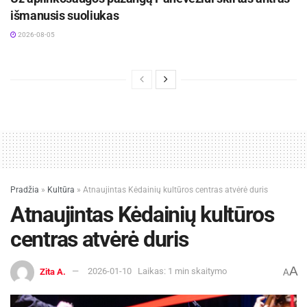
išmanusis suoliukas
2026-08-05
Pradžia
»
Kultūra
»
Atnaujintas Kėdainių kultūros centras atvėrė duris
Atnaujintas Kėdainių kultūros
centras atvėrė duris
A
Zita A.
2026-01-10
Laikas: 1 min skaitymo
A