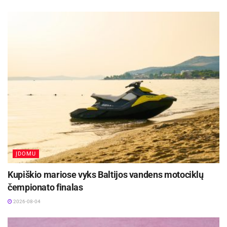
kitą šeštadienį, sausio 17 dieną. Akistata su
Daugpilio BFC „Daugavpils“ ekipa „Beržų“
progimnazijos stadione prasidės nuo 13 val.
Šaltinis:
FK „Panevėžys“
Žymos:
A lyga
FK „Panevėžys“
Futbolas
ĮDOMU
Kupiškio mariose vyks Baltijos vandens motociklų
čempionato finalas
2026-08-04