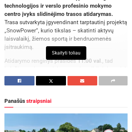
technologijos ir verslo profesinio mokymo
centro įvyks slidinėjimo trasos atidarymas.
Trasa sutvarkyta įgyvendinant tarptautinį projektą
„SnowPower“, kurio tikslas – skatinti aktyvų
laisvalaikį, žiemos sportą ir bendruomenės
įsitraukimą.
Skaityti toliau
Atidarymo renginys prasidės
11:00 val
., tad
kviečiame visus – tiek patyrusius slidininkus, tiek
norinčius pirmą kartą išbandyti slidinėjimą –
prisijungti ir kartu pasidžiaugti naujomis
galimybėmis Visagine.
Panašūs
straipsniai
Svarbi informacija dalyviams
:
Aktualios
naujienos