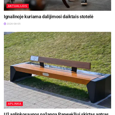
AKTUALIJOS
Ignalinoje kuriama dalijimosi daiktais stotelė
2026-08-05
APLINKA
Už aplinkosaugos pažangą Panevėžiui skirtas antras