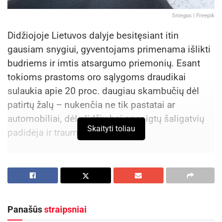
Sniegas | Freepik
Didžiojoje Lietuvos dalyje besitęsiant itin
gausiam snygiui, gyventojams primenama išlikti
budriems ir imtis atsargumo priemonių. Esant
tokioms prastoms oro sąlygoms draudikai
sulaukia apie 20 proc. daugiau skambučių dėl
patirtų žalų – nukenčia ne tik pastatai ar
automobiliai, dėl slidžių bei apsnigtų šaligatvių
Skaityti toliau
padidėja ir traumų rizika.
Mindaugas Balinskas, „Compensa Vienna
Insurance Group“ žalų departamento vadovas,
sako, kad tikrasis žalų mastas paaiškės per
artimiausias dienas ar prasidėjus atlydžiui, tačiau
Panašūs
straipsniai
gyventojams svarbu žinoti, ką tokiomis