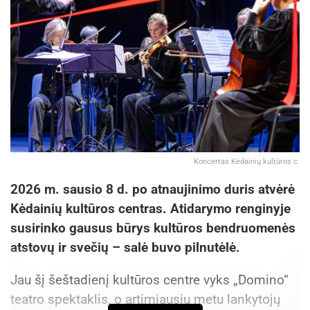
Koncertas Kėdainių kultūros c.
2026 m. sausio 8 d. po atnaujinimo duris atvėrė
Kėdainių kultūros centras. Atidarymo renginyje
susirinko gausus būrys kultūros bendruomenės
atstovų ir svečių – salė buvo pilnutėlė.
Jau šį šeštadienį kultūros centre vyks „Domino“
teatro spektaklis, o artimiausiu metu lankytojų