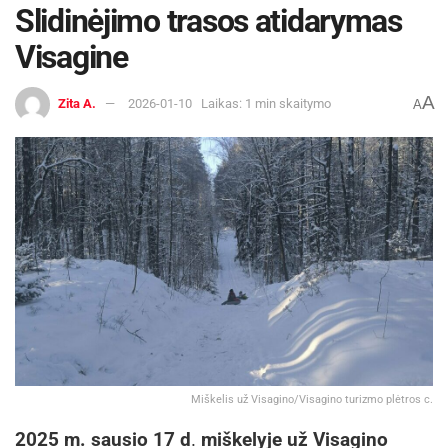
Slidinėjimo trasos atidarymas
Visagine
A
Zita A.
2026-01-10
Laikas: 1 min skaitymo
A
Miškelis už Visagino/Visagino turizmo plėtros c.
2025 m. sausio 17 d
.
miškelyje už Visagino