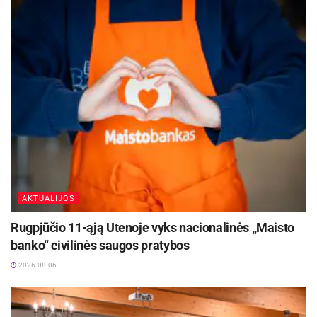
pavojingas senesnių pastatų konstrukcijoms.
Tokiais atvejais nuostoliai gali siekti dešimtis
tūkstančių eurų. Tačiau tai toli gražu ne vienintelė
problema – dėl gausaus sniego gali susidaryti ir
pavojingos sniego nuošliaužos, keliančios
pavojų turtui, sveikatai ir gyvybei.
Aktualios
naujienos
Kviečiama dalyvauti visoje Lietuvoje
vykstančiame konkurse „Tvari Lietuva“
AKTUALIJOS
2026-08-07
Rugpjūčio 11-ąją Utenoje vyks nacionalinės „Maisto
Kėdainių Senamiesčio progimnazija ruošiasi
banko“ civilinės saugos pratybos
svarbiems pokyčiams
2026-08-06
2026-08-07
„Jeigu sniego pašalinti nepavyksta,