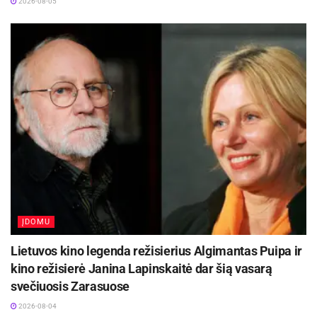
2026-08-05
ĮDOMU
Lietuvos kino legenda režisierius Algimantas Puipa ir
kino režisierė Janina Lapinskaitė dar šią vasarą
svečiuosis Zarasuose
2026-08-04