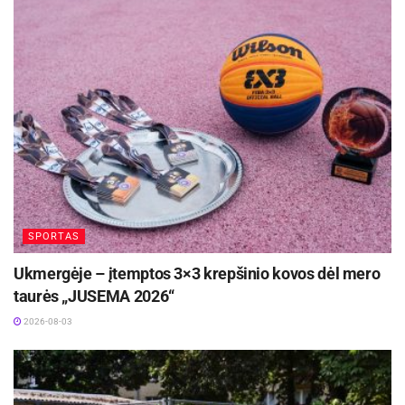
SPORTAS
Ukmergėje – įtemptos 3×3 krepšinio kovos dėl mero
taurės „JUSEMA 2026“
2026-08-03