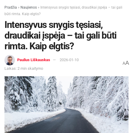
Pradžia
»
Naujienos
»
Intensyvus snygis tęsiasi, draudikai įspėja – tai gali
būti rimta. Kaip elgtis?
Intensyvus snygis tęsiasi,
draudikai įspėja – tai gali būti
rimta. Kaip elgtis?
Paulius Liškauskas
2026-01-10
A
A
Laikas: 2 min skaitymo