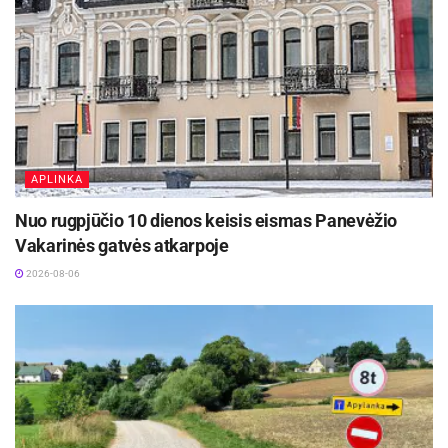
tūkst. eurų“, – skaičiuoja žalų
departamento vadovas.
Ko nedaryti?
Nelaukti, kol nustos snigti – svarbu įvertinti realią
situaciją ir savo turtu rūpintis nuolat.
APLINKA
Nevažiuoti su nevisiškai nuvalytu automobiliu – tai
pavojinga.
Nuo rugpjūčio 10 dienos keisis eismas Panevėžio
Vakarinės gatvės atkarpoje
Neignoruoti kelininkų ir specialiųjų tarnybų perspėjimų.
2026-08-06
Neleisti vaikams žaisti šalia važiuojamosios kelio
dalies ar po stogais, nuo kurių gali kristi sniegas.
Nesiimti sniego valymo nuo stogų ar medžių be
tinkamų saugos priemonių.
Nelaimės atveju svarbu nedelsiant fiksuoti įvykį, o
esant pavojui – kreiptis į specialiąsias tarnybas.