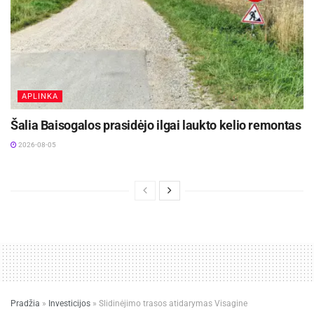
Atsakingas elgesys padeda apsaugoti ir sveikatą, ir
turtą.
Žymos:
Patarimai
Pranešimas spaudai
APLINKA
Šalia Baisogalos prasidėjo ilgai laukto kelio remontas
2026-08-05
Pradžia
»
Investicijos
»
Slidinėjimo trasos atidarymas Visagine