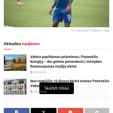
FK „Panevėžys“/Futbolo A lyga
Aktualios
naujienos
Vyksta papildomas priėmimas į Panevėžio
kolegiją – dar galima pretenduoti į valstybės
finansuojamas studijų vietas
2026-08-06
Nuo rugpjūčio 10 dienos keisis eismas Panevėžio
Vakarinės gatvės atkarpoje
Skaityti toliau
2026-08-06
Futbolo klubas „Panevėžys“ pradėjo kontrolinių dvikovų