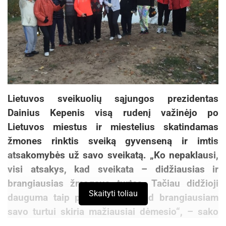
Lietuvos sveikuolių sąjungos prezidentas
Dainius Kepenis visą rudenį važinėjo po
Lietuvos miestus ir miestelius skatindamas
žmones rinktis sveiką gyvenseną ir imtis
atsakomybės už savo sveikatą. „Ko nepaklausi,
visi atsakys, kad sveikata – didžiausias ir
brangiausias žmogaus turtas. Tačiau didžioji
Skaityti toliau
dauguma taip pat paliudys, kad brangiausiam
savo turtui skiria mažiausiai dėmesio“, – sako
žinomiausias Lietuvos sveikuolis.