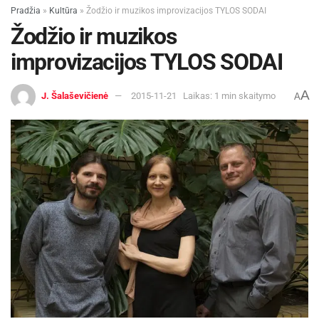
Pradžia
»
Kultūra
»
Žodžio ir muzikos improvizacijos TYLOS SODAI
Žodžio ir muzikos
improvizacijos TYLOS SODAI
A
J. Šalaševičienė
2015-11-21
Laikas: 1 min skaitymo
A