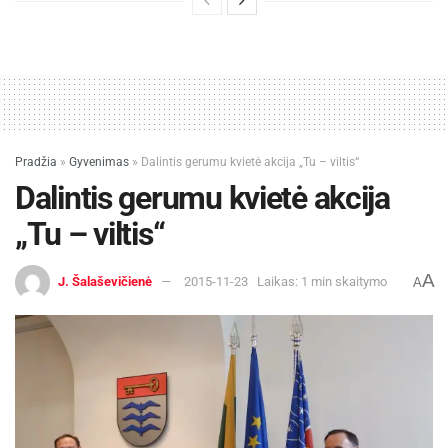
Pradžia
»
Gyvenimas
»
Dalintis gerumu kvietė akcija „Tu – viltis“
Dalintis gerumu kvietė akcija
„Tu – viltis“
A
J. Šalaševičienė
2015-11-23
Laikas: 1 min skaitymo
A