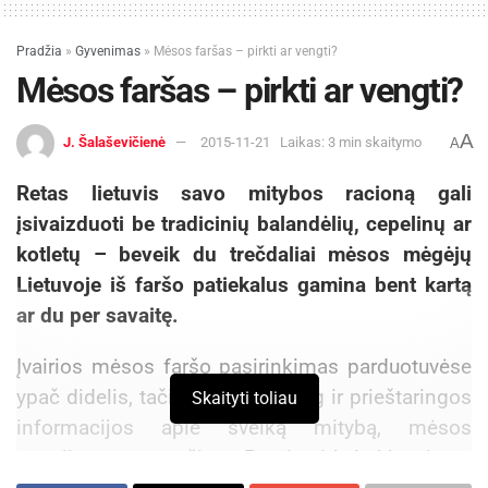
Pradžia
»
Gyvenimas
»
Mėsos faršas – pirkti ar vengti?
Mėsos faršas – pirkti ar vengti?
A
J. Šalaševičienė
2015-11-21
Laikas: 3 min skaitymo
A
Retas lietuvis savo mitybos racioną gali
įsivaizduoti be tradicinių balandėlių, cepelinų ar
kotletų – beveik du trečdaliai mėsos mėgėjų
Lietuvoje iš faršo patiekalus gamina bent kartą
ar du per savaitę.
Įvairios mėsos faršo pasirinkimas parduotuvėse
ypač didelis, tačiau tiek pat daug ir prieštaringos
Skaityti toliau
informacijos apie sveiką mitybą, mėsos
vartojimą ar paruošimą. Pagrįstai kyla klausimas