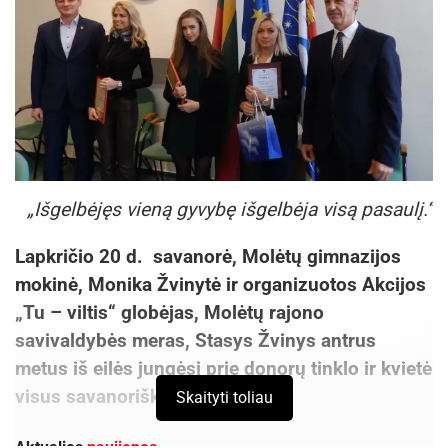
„Išgelbėjęs vieną gyvybę išgelbėja visą pasaulį.“
Lapkričio 20 d. savanorė, Molėtų gimnazijos
mokinė, Monika Žvinytė ir organizuotos Akcijos
„Tu – viltis“ globėjas, Molėtų rajono
savivaldybės meras, Stasys Žvinys antrus
metus iš eilės jungėsi prie donorų tinklo ir kvietė
visus savanoriškai donorystei.
Skaityti toliau
Aktualios
naujienos