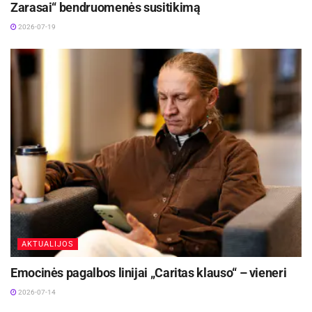
Zarasai“ bendruomenės susitikimą
2026-07-19
AKTUALIJOS
Emocinės pagalbos linijai „Caritas klauso“ – vieneri
2026-07-14