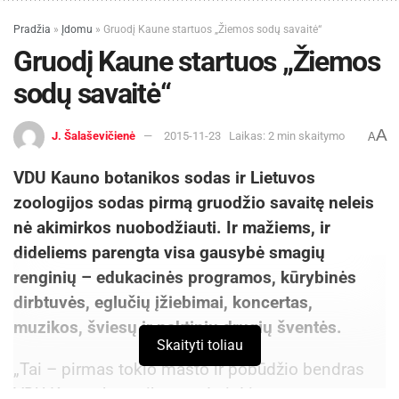
Pradžia
»
Įdomu
»
Gruodį Kaune startuos „Žiemos sodų savaitė“
Gruodį Kaune startuos „Žiemos
sodų savaitė“
A
J. Šalaševičienė
2015-11-23
Laikas: 2 min skaitymo
A
VDU Kauno botanikos sodas ir Lietuvos
zoologijos sodas pirmą gruodžio savaitę neleis
nė akimirkos nuobodžiauti. Ir mažiems, ir
dideliems parengta visa gausybė smagių
renginių – edukacinės programos, kūrybinės
dirbtuvės, eglučių įžiebimai, koncertas,
muzikos, šviesų ir naktinių drugių šventės.
Skaityti toliau
„Tai – pirmas tokio masto ir pobūdžio bendras
VDU Kauno botanikos sodo ir Lietuvos