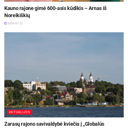
donuoti drąsino, dovanėles teikė ir kartu
Kauno rajone gimė 600-asis kūdikis – Arnas iš
fotografuotis kvietė fitneso trenerė Jolanta
Noreikiškių
Leonavičiūtė ir dainininkė Eglė Jurgaitytė.
2026-07-22
AKTUALIJOS
Zarasų rajono savivaldybė kviečia į „Globalūs