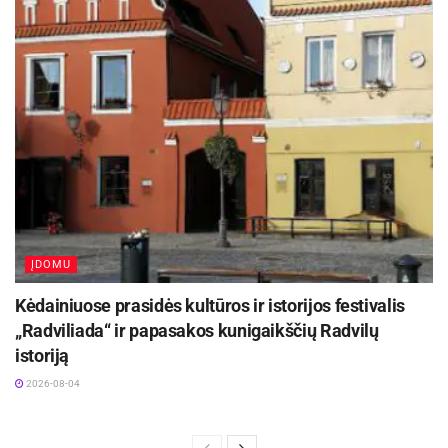
ĮDOMU
Kėdainiuose prasidės kultūros ir istorijos festivalis
„Radviliada“ ir papasakos kunigaikščių Radvilų
istoriją
2026-08-04