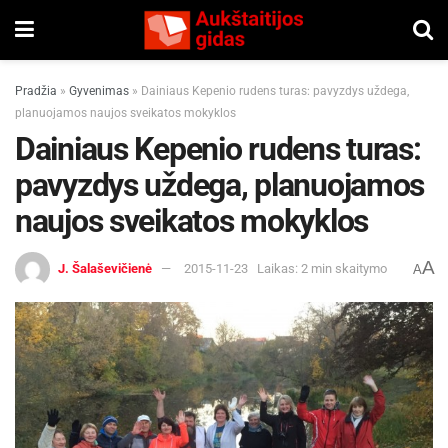
Pradžia
»
Gyvenimas
»
Dainiaus Kepenio rudens turas: pavyzdys uždega,
planuojamos naujos sveikatos mokyklos
Dainiaus Kepenio rudens turas:
pavyzdys uždega, planuojamos
naujos sveikatos mokyklos
A
J. Šalaševičienė
2015-11-23
Laikas: 2 min skaitymo
A