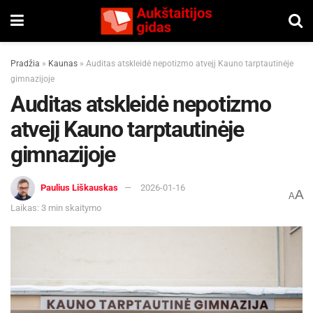
Pradžia
»
Kaunas
»
Auditas atskleidė nepotizmo atvejį Kauno tarptautinėje
gimnazijoje
Auditas atskleidė nepotizmo
atvejį Kauno tarptautinėje
gimnazijoje
Paulius Liškauskas
2026-01-16
A
A
Laikas: 3 min skaitymo