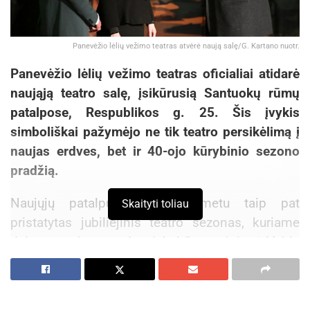
Panevėžio lėlių vežimo teatras atvėrė naują salę/G. Kartano nuotr.
Panevėžio lėlių vežimo teatras oficialiai atidarė
naująją teatro salę, įsikūrusią Santuokų rūmų
patalpose, Respublikos g. 25. Šis įvykis
simboliškai pažymėjo ne tik teatro persikėlimą į
naujas erdves, bet ir 40-ojo kūrybinio sezono
pradžią.
Naujųjų patalpų atidarymo metu taip pat
Skaityti toliau
pristatytas jubiliejinis teatro sezonas, kuriame
dalyvavo miesto vadovai, kultūros ministrė Vaida
Aleknavičienė, Lietuvos Respublikos Prezidento
vyriausioji patarėja Jolanta Karpavičienė, kultūros
bendruomenės atstovai.