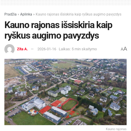
Pradžia
»
Aplinka
»
Kauno rajonas išsiskiria kaip ryškus augimo pavyzdys
Kauno rajonas išsiskiria kaip
ryškus augimo pavyzdys
A
Zita A.
2026-01-16
Laikas: 5 min skaitymo
A
Kauno rajonas