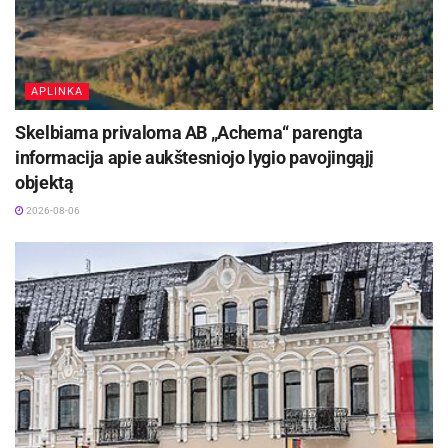
Aktualios
naujienos
Ignalinos rajone, Lukošiškės sentikių religinė
APLINKA
bendruomenė rūpinasi cerkvės išsaugojimu
2026-08-08
Skelbiama privaloma AB „Achema“ parengta
informacija apie aukštesniojo lygio pavojingąjį
Kauno žaliosios erdvės džiugina nuo pirmųjų
objektą
pavasario žiedų iki rudens sezono pabaigos
2026-08-07
2026-08-06
Iš 25 Kauno rajono seniūnijų pernai gyventojų
gausėjo daugiau nei pusėje, tiksliau – trylikoje.
Tarp jų didesne plėtra pasižymėjo Akademijos,
Raudondvario, Neveronių ir Samylų seniūnijos.
„Ringaudų seniūnija mums smarkiai kvėpuoja į
nugarą, – neslėpė Domeikavos seniūnė Lina