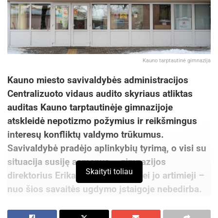
Kauno tarptautinė gimnazija
Kauno miesto savivaldybės administracijos
Centralizuoto vidaus audito skyriaus atliktas
auditas Kauno tarptautinėje gimnazijoje
atskleidė nepotizmo požymius ir reikšmingus
interesų konfliktų valdymo trūkumus.
Savivaldybė pradėjo aplinkybių tyrimą, o visi su
situacija susiję asmenys – gimnazijos
Skaityti toliau
direktorius Erikas Griškevičius bei jo artimieji –
nuo šios savaitės ugdymo įstaigoje nebedirba.
Atsižvelgiant į audito metu identifikuotus
pažeidimus, nuspręsta inicijuoti patikrinimus ir