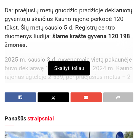
Dar praėjusių metų gruodžio pradžioje deklaruotų
gyventojų skaičius Kauno rajone perkopė 120
tūkst. Šių metų sausio 5 d. Registrų centro
duomenys liudija:
šiame krašte gyvena 120 198
žmonės.
2025 m. sausio 3 d. gyvenamąją vietą pakaunėje
buvo deklaravę 117 633 žmonės. 2024 m. Kauno
Skaityti toliau
rajonas ūgtelėjo 2 539, per praėjusius metus – 2
565 gyventojais. Džiugina ir tai, kad net 43 proc.
gyventojų yra 15–45 metų, o amžiaus vidurkis –
40 metų.
Lietuvoje daugelis savivaldybių susiduria su
Panašūs
straipsniai
gyventojų skaičiaus mažėjimu, tačiau Kauno
rajonas išsiskiria kaip ryškus augimo pavyzdys.