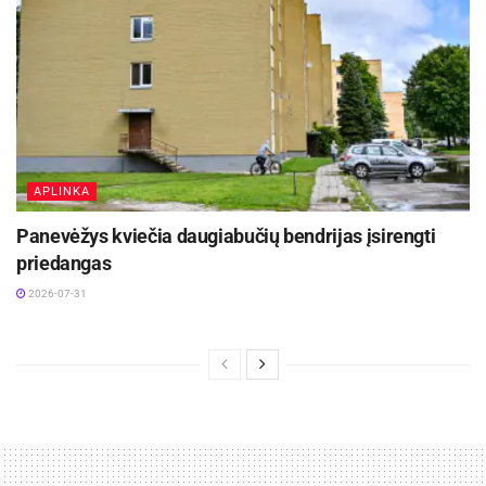
Renginys nemokamas.
APLINKA
Panevėžys kviečia daugiabučių bendrijas įsirengti
priedangas
2026-07-31
Žymos:
Panevėžio miesto savivaldybė