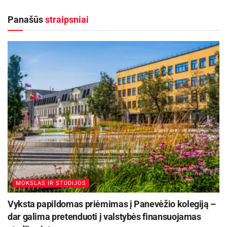
Maudytis galima visose Panevėžio maudyklose,
Panašūs
straipsniai
išskyrus Kultūros ir poilsio parko braidyklą
2026-08-07
Rugsėjo 11–13 dienomis Panevėžys švęs 523-
iąjį gimtadienį
2026-08-06
Panevėžio karaimų bendruomenės gyvenimą
atspindinčias fotografijas, kuriose dominuoja
Kozyrovičių, Čaprackų (Čaprockių), Grigulevičių,
Rajeckų, Novickių šeimų nuotraukos, daugiausia
asmenų portretai;
MOKSLAS IR STUDIJOS
Panevėžio legendos Stasio Petrausko Bitlo
Vyksta papildomas priėmimas į Panevėžio kolegiją –
(1950–2010) sukurtą krucifiksą;
dar galima pretenduoti į valstybės finansuojamas