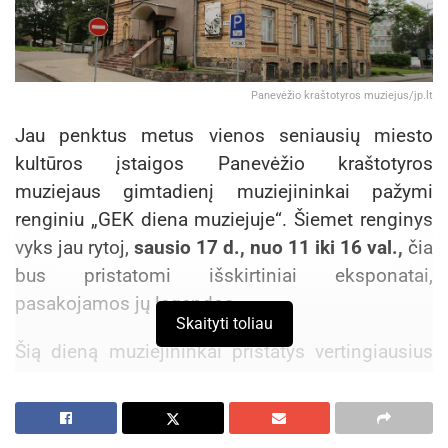
Panevėžio kraštotyros muziejus/jp.lt
Jau penktus metus vienos seniausių miesto
kultūros įstaigos Panevėžio kraštotyros
muziejaus gimtadienį muziejininkai pažymi
renginiu „GEK diena muziejuje“. Šiemet renginys
vyks jau rytoj,
sausio 17 d., nuo 11 iki 16 val.,
čia
bus pristatomi išskirtiniai eksponatai,
pasakojamos jų legendos.
Skaityti toliau
Šią dieną muziejininkai pristatys vertingiausius
2025 m. muziejaus įsigytus eksponatus:
Aktualios
naujienos