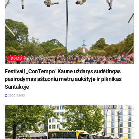
Žymos:
Panevėžio miesto savivaldybė
ĮDOMU
Festivalį „ConTempo“ Kaune uždarys sudėtingas
pasirodymas aštuonių metrų aukštyje ir piknikas
Santakoje
2026-08-05