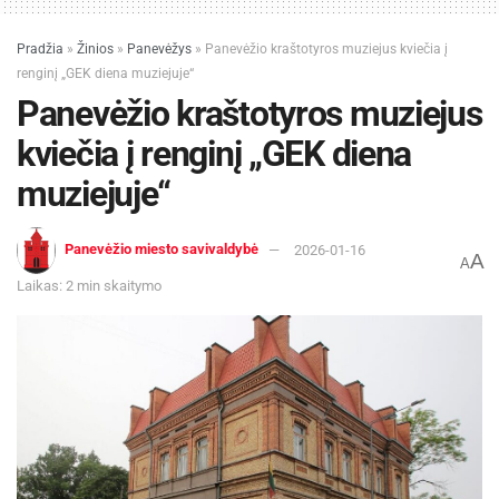
Pradžia
»
Žinios
»
Panevėžys
»
Panevėžio kraštotyros muziejus kviečia į
renginį „GEK diena muziejuje“
Panevėžio kraštotyros muziejus
kviečia į renginį „GEK diena
muziejuje“
Panevėžio miesto savivaldybė
2026-01-16
A
A
Laikas: 2 min skaitymo