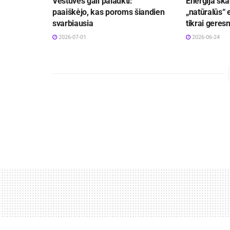
Vestuvės gali palaukti:
Energija ska
paaiškėjo, kas poroms šiandien
„natūralūs“ 
svarbiausia
tikrai geresn
2026-07-01
2026-06-24