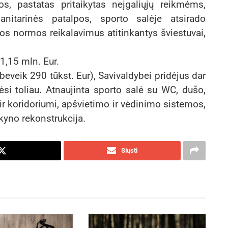
jos, pastatas pritaikytas neįgaliųjų reikmėms,
nitarinės patalpos, sporto salėje atsirado
enos normos reikalavimus atitinkantys šviestuvai,
,15 mln. Eur.
veik 290 tūkst. Eur), Savivaldybei pridėjus dar
ėsi toliau. Atnaujinta sporto salė su WC, dušo,
r koridoriumi, apšvietimo ir vėdinimo sistemos,
akyno rekonstrukcija.
Siųsti