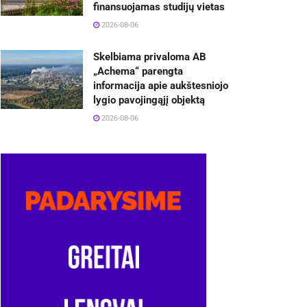
finansuojamas studijų vietas
2026-08-06
Skelbiama privaloma AB
„Achema“ parengta
informacija apie aukštesniojo
lygio pavojingąjį objektą
2026-08-06