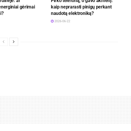
rdinėje: ar
Pirko telefoną, o gavo akmenį:
energiniai gėrimai
kaip neprarasti pinigų perkant
i?
naudotą elektroniką?
2026-06-22