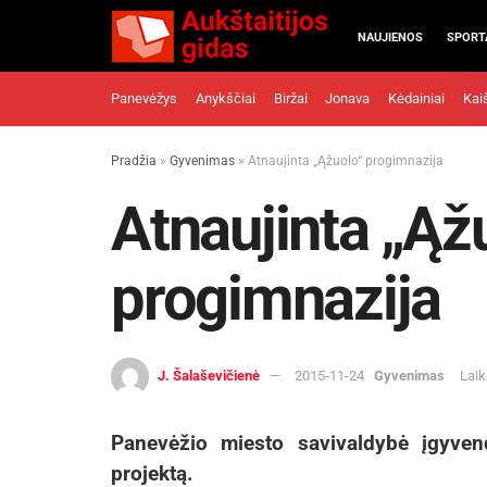
NAUJIENOS
SPORT
Panevėžys
Anykščiai
Biržai
Jonava
Kėdainiai
Kai
Pradžia
»
Gyvenimas
»
Atnaujinta „Ąžuolo“ progimnazija
Atnaujinta „Ąž
progimnazija
J. Šalaševičienė
2015-11-24
Gyvenimas
Laik
Panevėžio miesto savivaldybė įgyven
projektą.