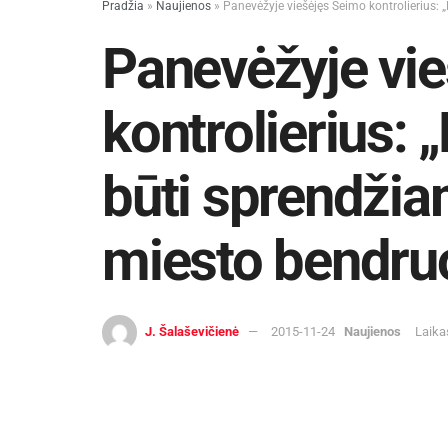
Pradžia
»
Naujienos
»
Panevėžyje viešėjęs Seimo kontrolierius:
Panevėžyje vi
kontrolierius: 
būti sprendžia
miesto bendr
J. Šalaševičienė
2015-11-24
Naujienos
Laika
Pirmadienį miesto savivaldybėje vie
susitikęs su meru Ryčiu Račkausku ir