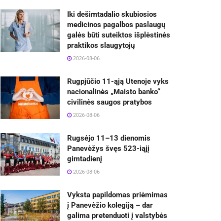
Iki dešimtadalio skubiosios
medicinos pagalbos paslaugų
galės būti suteiktos išplėstinės
praktikos slaugytojų
2026-08-06
Rugpjūčio 11-ąją Utenoje vyks
nacionalinės „Maisto banko“
civilinės saugos pratybos
2026-08-06
Rugsėjo 11–13 dienomis
Panevėžys švęs 523-iąjį
gimtadienį
2026-08-06
Vyksta papildomas priėmimas
į Panevėžio kolegiją – dar
galima pretenduoti į valstybės