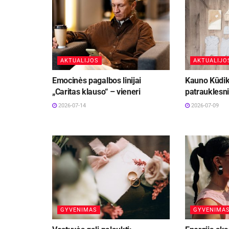
AKTUALIJOS
AKTUALIJO
Emocinės pagalbos linijai
Kauno Kūdiki
„Caritas klauso“ – vieneri
patrauklesn
2026-07-14
2026-07-09
GYVENIMAS
GYVENIMA