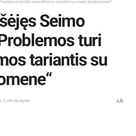
 „Problemos turi būti sprendžiamos tariantis su miesto bendruomene“
ešėjęs Seimo
„Problemos turi
mos tariantis su
uomene“
A
s: 2 min skaitymo
A
šėjęs Seimo kontrolierius Raimondas Šukys
 kitais miesto vadovais aptarė aktualiausias