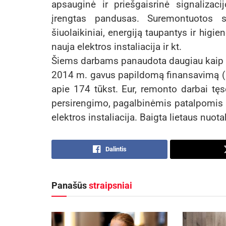
apsauginė ir priešgaisrinė signalizaci
įrengtas pandusas. Suremontuotos sa
šiuolaikiniai, energiją taupantys ir higi
nauja elektros instaliacija ir kt.
Šiems darbams panaudota daugiau kaip 1
2014 m. gavus papildomą finansavimą (be
apie 174 tūkst. Eur, remonto darbai tęs
persirengimo, pagalbinėmis patalpomis i
elektros instaliacija. Baigta lietaus nuot
Dalintis
Panašūs
straipsniai