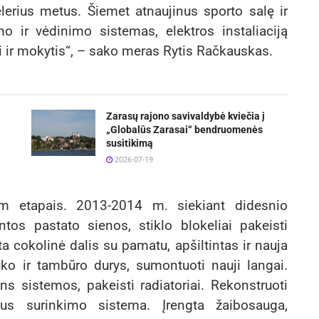
erius metus. Šiemet atnaujinus sporto salę ir
o ir vėdinimo sistemas, elektros instaliaciją
 ir mokytis“, – sako meras Rytis Račkauskas.
Zarasų rajono savivaldybė kviečia į
„Globalūs Zarasai“ bendruomenės
susitikimą
2026-07-19
iem etapais. 2013-2014 m. siekiant didesnio
ntos pastato sienos, stiklo blokeliai pakeisti
ta cokolinė dalis su pamatu, apšiltintas ir nauja
ko ir tambūro durys, sumontuoti nauji langai.
s sistemos, pakeisti radiatoriai. Rekonstruoti
taus surinkimo sistema. Įrengta žaibosauga,