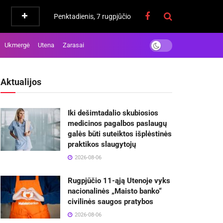
Penktadienis, 7 rugpjūčio
Ukmergė
Utena
Zarasai
Aktualijos
Iki dešimtadalio skubiosios
medicinos pagalbos paslaugų
galės būti suteiktos išplėstinės
praktikos slaugytojų
2026-08-06
Rugpjūčio 11-ąją Utenoje vyks
nacionalinės „Maisto banko“
civilinės saugos pratybos
2026-08-06