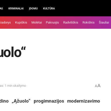
AS
KRIMINALAI
ĮDOMU
KULTŪRA
šiadorys
Kupiškis
Molėtai
Pakruojis
Radviliškis
Rokiškis
Šiauliai
uolo“
A
as: 1 min skaitymo
A
dino „Ąžuolo“ progimnazijos modernizavimo