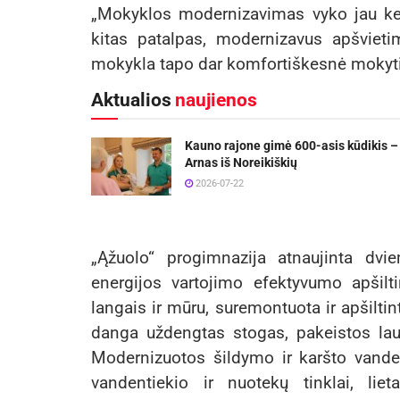
„Mokyklos modernizavimas vyko jau kel
kitas patalpas, modernizavus apšvietim
mokykla tapo dar komfortiškesnė mokyti
Aktualios
naujienos
Kauno rajone gimė 600-asis kūdikis –
Arnas iš Noreikiškių
2026-07-22
„Ąžuolo“ progimnazija atnaujinta dv
energijos vartojimo efektyvumo apšilti
langais ir mūru, suremontuota ir apšiltin
danga uždengtas stogas, pakeistos lau
Modernizuotos šildymo ir karšto vanden
vandentiekio ir nuotekų tinklai, lie