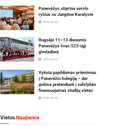
Panevėžys stiprina verslo
ryšius su Jungtine Karalyste
2026-08-06
Rugsėjo 11–13 dienomis
Panevėžys švęs 523-iąjį
gimtadienį
2026-08-06
Vyksta papildomas priėmimas
į Panevėžio kolegiją – dar
galima pretenduoti į valstybės
finansuojamas studijų vietas
2026-08-06
Vietos
Naujienos