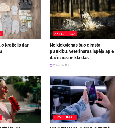
S
AKTUALIJOS
o kraitelis dar
Ne kiekvienas šuo gimsta
is
plaukiku: veterinaras įspėja apie
dažniausias klaidas
2026-07-03
S
GYVENIMAS