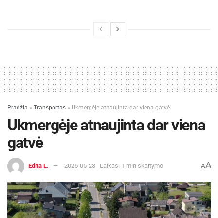
Pradžia
»
Transportas
»
Ukmergėje atnaujinta dar viena gatvė
Ukmergėje atnaujinta dar viena
gatvė
A
Edita L.
2025-05-23
Laikas: 1 min skaitymo
A