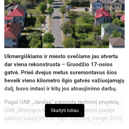
Ukmergiškiams ir miesto svečiams jau atverta
dar viena rekonstruota – Gruodžio 17-osios
gatvė. Prieš dvejus metus suremontavus šios
beveik vieno kilometro ilgio gatvės važiuojamąją
dalį, buvo imtasi ir kitų jos atnaujinimo darbų.
Pagal UAB „Jandas“ parengtą techninį projektą
UAB „Melingos keliai“ dešinėje gatvės pusėje
Skaityti toliau
paklojo naują 981 m. ilgio šaligatvį, įrengė 5210
kv. m. ploto automobilių stovėjimo aikštelę ir