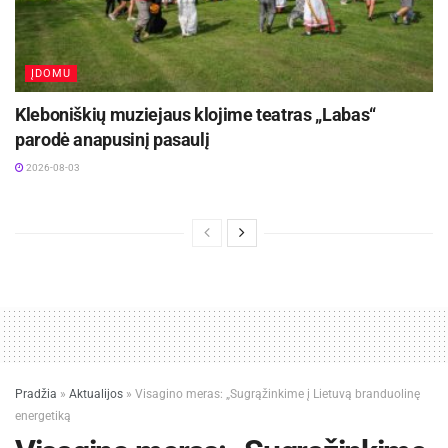
ĮDOMU
Kleboniškių muziejaus klojime teatras „Labas“
parodė anapusinį pasaulį
2026-08-03
Pradžia
»
Aktualijos
»
Visagino meras: „Sugrąžinkime į Lietuvą branduolinę
energetiką