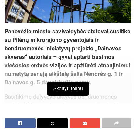
Panevėžio miesto savivaldybės atstovai susitiko
su Pilėnų mikrorajono gyventojais ir
bendruomenės iniciatyvų projekto „Dainavos
skveras“ autoriais – gyvai aptarti būsimos
viešosios erdvės vizijos ir apžiūrėti atnaujinimui
numatytą senąją aikštelę šalia Nendrės g. 1 ir
Dainavos g. 5 daugiabučių namų.
Skaityti toliau
Susitikime dalyvavo aktyvūs bendruomenės
nariai – Pilėnų mikrorajono gyventojas Audrius
Vaicekauskas, vienas iš projekto idėjos autorių ir
Dainavos g. 7, 9 ir 11 daugiabučių namų
pirmininkas Kęstutis Pupšta. Pagrindinis tikslas