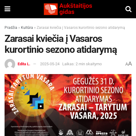
Pradžia
»
Kultūra
»
Zarasai kviečia į Vasaros kurortinio sezono atidarymą
Zarasai kviečia į Vasaros
kurortinio sezono atidarymą
A
Edita L.
2025-05-24
Laikas: 2 min skaitymo
A