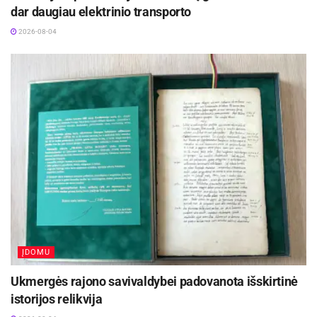
dar daugiau elektrinio transporto
2026-08-04
Žymos:
Infrastruktūra
ĮDOMU
Ukmergės rajono savivaldybei padovanota išskirtinė
istorijos relikvija