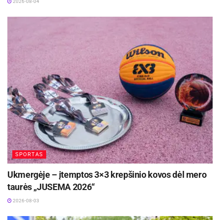
2026-08-04
SPORTAS
Ukmergėje – įtemptos 3×3 krepšinio kovos dėl mero
taurės „JUSEMA 2026“
2026-08-03