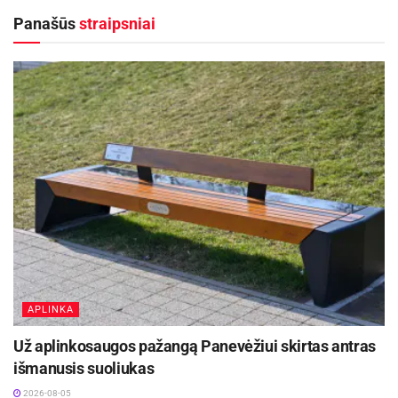
– kartu su gyventojais įvertinti esamos aikštelės
Panašūs
straipsniai
būklę ir aptari planuojamus pokyčius.
„Ši vieta daugelį metų buvo visiškai apleista – tik
asfaltas ir jokio turinio. Vaikai neturi kur žaisti,
jaunimui – jokios veiklos. Dabar pagaliau turime
viltį, kad čia atsiras patraukti ir visai
bendruomenei tinkama erdvė“, – sakė vienas iš
projekto idėjos autorių A. Vaicekauskas.
Aktualios
naujienos
Šalia Baisogalos prasidėjo ilgai laukto kelio
remontas
APLINKA
2026-08-05
Už aplinkosaugos pažangą Panevėžiui skirtas antras
išmanusis suoliukas
Atnaujinama Ceikinių lauko estrada, Ignalinos
rajone
2026-08-05