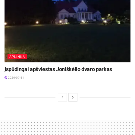
APLINKA
Įspūdingai apšviestas Joniškėlio dvaro parkas
2026-07-31