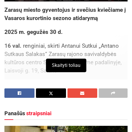
Zarasų miesto gyventojus ir svečius kviečiame į
Vasaros kurortinio sezono atidarymą
2025 m. gegužės 30 d.
16 val.
renginiai, skirti Antanui Sutkui „Antano
Sutkaus Salakas“ Zarasų rajono savivaldybės
kultūros centro Salako teritoriniame padalinyje,
Skaityti toliau
Laisvoji g. 19, Salake
18 val.
filmas „Pietinia kronika“ Zarasų rajono
savivaldybės kultūros centre
20 val.
debiutinis ilgametražis Saulės Bliuvaitės
Panašūs
straipsniai
lietuviškas filmas „Akiplėša“ Zarasų kultūros
centre, seansas nemokamas