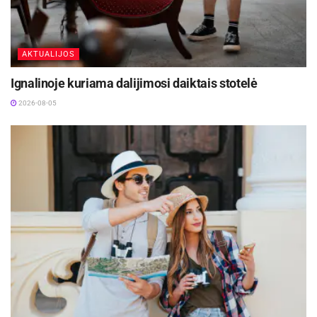
AKTUALIJOS
Ignalinoje kuriama dalijimosi daiktais stotelė
2026-08-05
Konferencijoje dalyvavo Europos parlamento
narys ir renginio organizatorius dr. Aurelijus
Veryga, Lietuvos Respublikos žemės ūkio
ministras dr. Ignas Hofmanas, Seimo nariai,
savivaldybių atstovai, mokslo ekspertai,
dėstytojai bei kviestiniai svečiai iš Danijos,