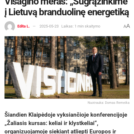
Visagino meras: „Sugrąžinkime
į Lietuvą branduolinę energetiką
A
Edita L.
2025-05-23
Laikas: 1 min skaitymo
A
Organizatoriai:
Zarasų rajono savivaldybė, Zarasų
rajono savivaldybės kultūros centras
Zarasų rajono savivaldybės kultūros centro inf.
Šaltinis:
Zarasų rajono savivaldybė
Žymos:
Nemokami renginiai
Nuotrauka: Domas Remeika
Šiandien Klaipėdoje vyksiančioje konferencijoje
„Žaliasis kursas: keliai ir klystkeliai“,
organizuojamoje siekiant atliepti Europos ir