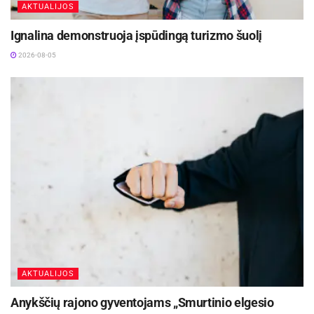
Lenkijos, kitų Europos valstybių.
AKTUALIJOS
Ignalina demonstruoja įspūdingą turizmo šuolį
2026-08-05
Šaltinis:
Visagino savivaldybė
Žymos:
Energetika
AKTUALIJOS
Anykščių rajono gyventojams „Smurtinio elgesio