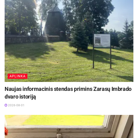
Šaltinis:
Panevėžio miesto savivaldybė
Žymos:
Infrastruktūra
APLINKA
Naujas informacinis stendas primins Zarasų Imbrado
dvaro istoriją
2026-08-01