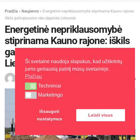
Pradžia
»
Naujienos
»
Energetinė nepriklausomybė stiprinama Kauno rajone:
iškils galingiausios vėjo jėgainės Lietuvoje
Energetinė nepriklausomybė
stiprinama Kauno rajone: iškils
galingiausios vėjo jėgainės
Lietuvoje
Ši svetainė naudoja slapukus, kad užtikrintų
jums geriausią patirtį mūsų svetainėje.
Plačiau
A
Edita L.
2025-05-23
Laikas: 2 min skaitymo
A
Techniniai
Techniniai
Marketingo
Marketingo
Išsaugoti
Leisti visus
nustatymus