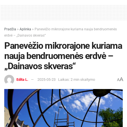
Pradžia
»
Aplinka
»
Panevėžio mikrorajone kuriama nauja bendruomenės
erdvė – „Dainavos skveras“
Panevėžio mikrorajone kuriama
nauja bendruomenės erdvė –
„Dainavos skveras“
A
Edita L.
2025-05-23
Laikas: 2 min skaitymo
A