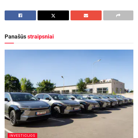
lietaus nuotekų tinklus joje bei jos prieigose,
aplink šią aikštelę ir kairėje gatvės pusėje
nutiestas 1214 m. ilgio pėsčiųjų-dviračių takas,
taip pat atsirado ir eismo saugumo priemonės:
Panašūs
straipsniai
greičio mažinimo kalneliai, vertikalus ir
horizontalus ženklinimas ir kt.
Projekto „Susisiekimo komunikacijų paskirties
statinių Gruodžio 17-osios gatvėje, Ukmergės
mieste, kapitalinio remonto projektas“ rangos
darbai startavo 2024 metų vasarį, o pabaigti – šį
mėnesį. Visi statybos darbai buvo atlikti dar
praėjusių metų pabaigoje, o gatvės ženklinimo ir
kiti baigiamieji darbai – šiais metais.
Tikimės, kad šiuolaikiškai sutvarkius šią gatvę,
INVESTICIJOS