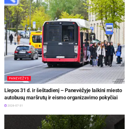
PANEVĖŽYS
Liepos 31 d. ir šeštadienį – Panevėžyje laikini miesto
autobusų maršrutų ir eismo organizavimo pokyčiai
2026-07-31