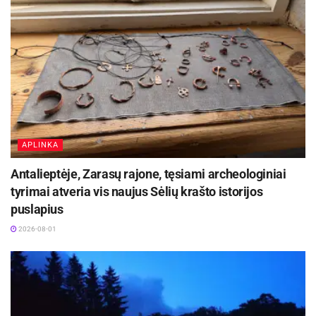
APLINKA
Antalieptėje, Zarasų rajone, tęsiami archeologiniai
tyrimai atveria vis naujus Sėlių krašto istorijos
puslapius
2026-08-01