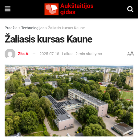
Pradžia
»
Technologijos
»
Žaliasis kursas Kaune
Žaliasis kursas Kaune
A
Zita A.
2025-07-18
Laikas: 2 min skaitymo
A