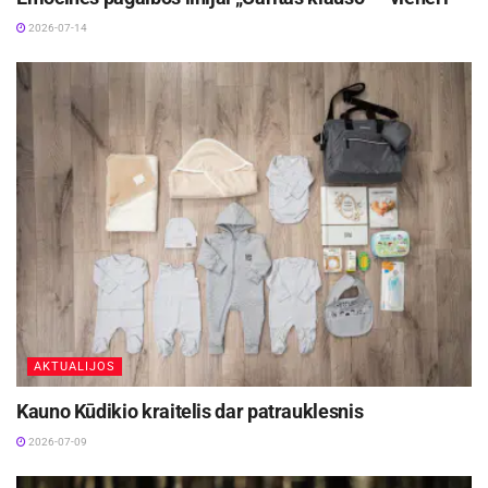
tiekėjų pasiūlymus bei pasinaudoti sezoninėmis
2026-07-14
akcijomis, numatyti papildomas išlaidas.
#
3. Medžiagos: kokybė svarbiau
už kiekybę
Medžiagų pasirinkimas turi tiesioginę įtaką ne tik
estetikai, bet ir ilgaamžiškumui. Prekybos tinklo
atstovai pabrėžia, kad pigios medžiagos nors
atrodo patraukliai kainos atžvilgiu, tačiau ilgainiui
gali pareikalauti papildomų investicijų dėl
nusidėvėjimo ar sudėtingos priežiūros.
AKTUALIJOS
Todėl geriau rinktis medžiagas, kurios atitinka
Kauno Kūdikio kraitelis dar patrauklesnis
gyvenimo būdą. Pavyzdžiui, jei turite vaikų ar
2026-07-09
augintinių – grindys turi būti atsparios drėgmei ir
įbrėžimams. Jei mėgstate gaminti – virtuvės