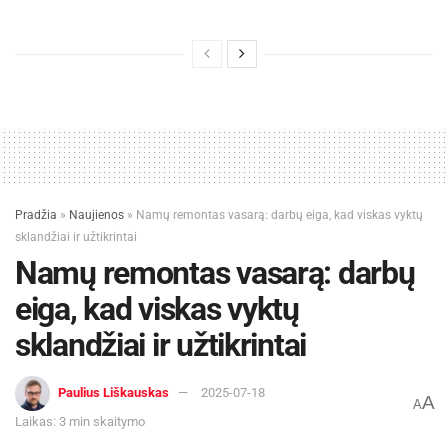
Pradžia
»
Naujienos
»
Namų remontas vasarą: darbų eiga, kad viskas vyktų
sklandžiai ir užtikrintai
Namų remontas vasarą: darbų
eiga, kad viskas vyktų
sklandžiai ir užtikrintai
Paulius Liškauskas
2025-07-18
A
A
Laikas: 3 min skaitymo