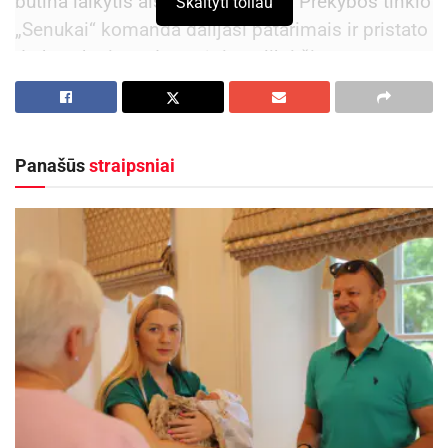
būtina laikytis aiškios struktūros. Prekybos tinklo
Skaityti toliau
„Senukai“ komanda dalijasi patarimais ir pristato
darbus, kuriuos dar spėsite atlikti šią vasarą.
#
1. Pradėkite nuo aiškios vizijos ir
plano
Panašūs
straipsniai
Remonto sėkmė prasideda nuo aiškaus
supratimo, ką norite pasiekti. Tai vonios
kambario atnaujinimas, virtuvės rekonstrukcija ar
viso būsto kapitalinis remontas – kiekvienas
projektas reikalauja skirtingo pasiruošimo,
biudžeto ir laiko.
Pasak specialistų, vizija turi būti ne tik estetinė,
bet ir funkcinė. Pavyzdžiui, jei planuojate keisti
baldų išdėstymą, pagalvokite apie elektros lizdų