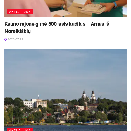
vietas, apšvietimą, judėjimo trajektorijas.
AKTUALIJOS
Taip pat svarbu susidaryti darbų seką ir, jei reikia,
Kauno rajone gimė 600-asis kūdikis – Arnas iš
pasitarti su interjero dizaineriu ar architektu. Tai
Noreikiškių
padės išvengti sprendimų, kurie vėliau trukdys
2026-07-22
darbų eigai. Aiškiai įsivertinę norus, dar šią
vasarą galite atnaujinti virtuvę, pertvarkyti vaikų
kambarį ar perdažyti sienas.
Aktualios
naujienos
Jonavos ligoninėje gimė 300-asis šių metų
kūdikis
2026-08-04
Kauno rajone 700-asis šių metų kūdikis – Jonė iš
Ringaudų
2026-07-31
AKTUALIJOS