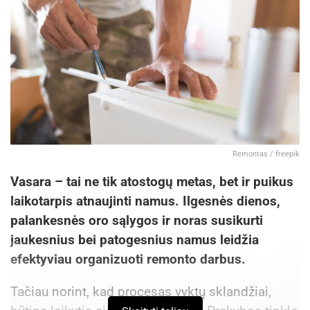
Remontas / freepik
Vasara – tai ne tik atostogų metas, bet ir puikus
laikotarpis atnaujinti namus. Ilgesnės dienos,
palankesnės oro sąlygos ir noras susikurti
jaukesnius bei patogesnius namus leidžia
efektyviau organizuoti remonto darbus.
Tačiau norint, kad procesas vyktų sklandžiai,