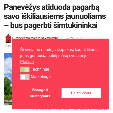
Panevėžys atiduoda pagarbą
savo iškiliausiems jaunuoliams
– bus pagerbti šimtukininkai
Panevėžio miesto savivaldybė
2025-07-17
A
A
Laikas: 1 min skaitymo
Ši svetainė naudoja slapukus, kad užtikrintų
jums geriausią patirtį mūsų svetainėje.
Plačiau
Techniniai
Techniniai
Marketingo
Marketingo
Išsaugoti
Leisti visus
nustatymus
Stasys Museum | G.Kartanas | Panevėžio miesto savivaldybė