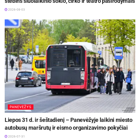
stebins šiuolaikinio šokio, cirko ir teatro pasirodymais
2026-08-03
PANEVĖŽYS
Liepos 31 d. ir šeštadienį – Panevėžyje laikini miesto
autobusų maršrutų ir eismo organizavimo pokyčiai
2026-07-31