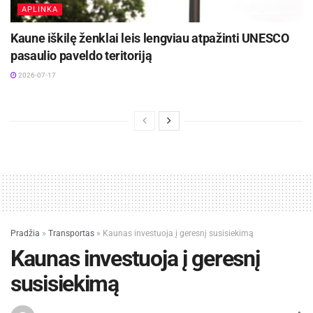
APLINKA
Kaune iškilę ženklai leis lengviau atpažinti UNESCO
pasaulio paveldo teritoriją
2026-07-17
Pradžia
»
Transportas
»
Kaunas investuoja į geresnį susisiekimą
Kaunas investuoja į geresnį
susisiekimą