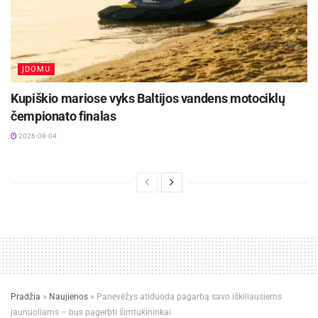
ĮDOMU
Kupiškio mariose vyks Baltijos vandens motociklų
čempionato finalas
2026-08-04
Pradžia
»
Naujienos
»
Panevėžys atiduoda pagarbą savo iškiliausiems
jaunuoliams – bus pagerbti šimtukininkai