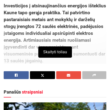
Investicijos į atsinaujinančius energijos išteklius
Kaune tapo gerąja praktika. Tai patvirtino
pastaraisiais metais ant mokyklų ir darželių
stogų įrengtos 72 saulės elektrinės, padėjusios
įstaigoms individualiai apsirūpinti elektros
energija. Artimiausiais metais ruošiamasi
įgyvendinti dar vieną projektą – ant
Skaityti toliau
visuomeninės paskirties pastatų sumontuoti dar
13 saulės jėgainių.
„Pasaulis ir toliau gręžiasi į žaliąją energetiką.
Kaunas – jokia išimtis. Investicijos į
atsinaujinančius išteklius ilgainiui atsipirks su
Panašūs
straipsniai
kaupu. Tuo jau įsitikinome. Tvarūs pastatai
pasitarnauja kauniečiams, ypač mažiesiems,
lankantiems mokyklas ir darželius. Jau dabar