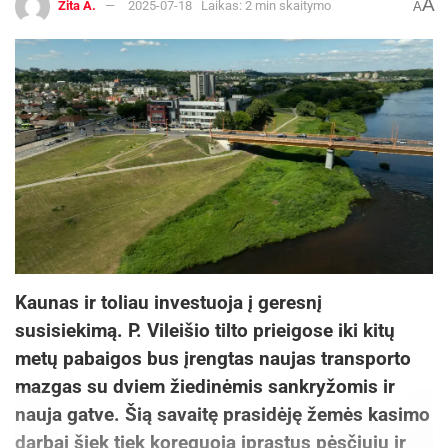
A
Zita A.
2025-07-18
Laikas: 2 min skaitymo
A
Kaunas ir toliau investuoja į geresnį
susisiekimą. P. Vileišio tilto prieigose iki kitų
metų pabaigos bus įrengtas naujas transporto
mazgas su dviem žiedinėmis sankryžomis ir
nauja gatve. Šią savaitę prasidėję žemės kasimo
darbai šiek tiek koreguoja įprastus pėsčiųjų ir