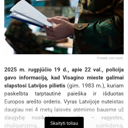
Freepik.com nuotr.
2025 m. rugpjūčio 19 d., apie 22 val., policija
gavo informaciją, kad Visagino mieste galimai
slapstosi Latvijos pilietis
(gim. 1983 m.), kuriam
paskelbta tarptautinė paieška ir išduotas
Europos arešto orderis. Vyras Latvijoje nuteistas
daugiau nei 4 metų laisvės atėmimo bausme už
daugybę nusikalstamų veikų – vagystes,
Skaityti toliau
chuliganizmą, sveikatos sutrikdymą,