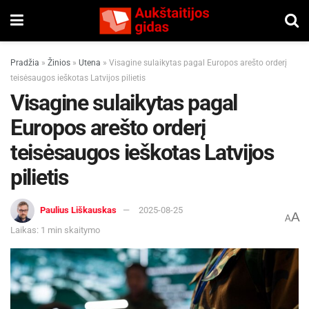
Pradžia
»
Žinios
»
Utena
»
Visagine sulaikytas pagal Europos arešto orderį
teisėsaugos ieškotas Latvijos pilietis
Visagine sulaikytas pagal
Europos arešto orderį
teisėsaugos ieškotas Latvijos
pilietis
Paulius Liškauskas
2025-08-25
A
A
Laikas: 1 min skaitymo