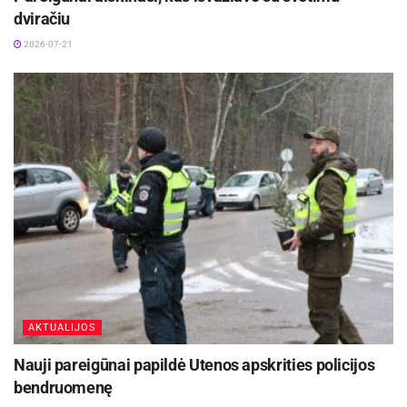
dviračiu
2026-07-21
AKTUALIJOS
Nauji pareigūnai papildė Utenos apskrities policijos
bendruomenę