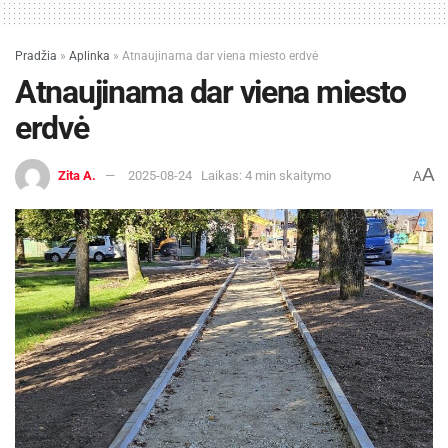
Pradžia
»
Aplinka
»
Atnaujinama dar viena miesto erdvė
Atnaujinama dar viena miesto
erdvė
A
Zita A.
2025-08-24
Laikas: 4 min skaitymo
A