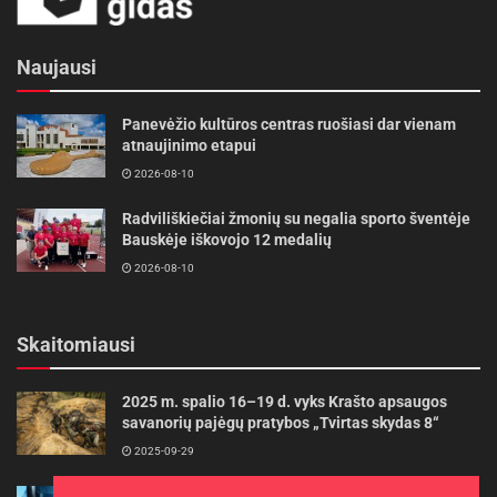
Naujausi
Panevėžio kultūros centras ruošiasi dar vienam
atnaujinimo etapui
2026-08-10
Radviliškiečiai žmonių su negalia sporto šventėje
Bauskėje iškovojo 12 medalių
2026-08-10
Skaitomiausi
2025 m. spalio 16–19 d. vyks Krašto apsaugos
savanorių pajėgų pratybos „Tvirtas skydas 8“
2025-09-29
Maršrutinis autobusas Zarasai-Klaipėda sustoja ir