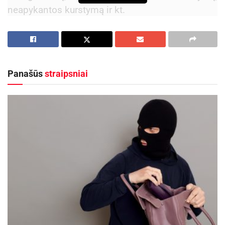
neapykantos kurstymą ir kt.
Į pranešimą nedelsdami reagavo Utenos
apskrities vyriausiojo policijos komisariato
Kriminalinės policijos organizuoto
nusikalstamumo ir nusikaltimų tyrimo skyriaus
Panašūs
straipsniai
pareigūnai kartu su Utenos ir Visagino policijos
komisariatų reagavimo skyriaus pareigūnais. Jau
rugpjūčio 20 d., apie 00.20 val., atliekant aktyvią
paiešką Visagine vyras buvo sulaikytas. Jis
pareigūnams nesipriešino.
Vykdant Europos arešto orderį, sulaikytasis
laikinai patalpintas į Panevėžio apskrities VPK
areštinę. Artimiausiu metu jis bus pristatytas į
teismą, kur bus sprendžiama dėl kardomosios
priemonės – suėmimo skyrimo.
Dėkojame visuomenės nariams už pagalbą ir