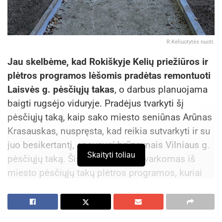
R.Keliuotytės nuotr.
Jau skelbėme, kad Rokiškyje Kelių priežiūros ir
plėtros programos lėšomis pradėtas remontuoti
Laisvės g. pėsčiųjų takas
, o darbus planuojama
baigti rugsėjo viduryje. Pradėjus tvarkyti šį
pėsčiųjų taką, kaip sako miesto seniūnas Arūnas
Krasauskas, nuspręsta, kad reikia sutvarkyti ir su
juo besikertantį, apaugusį brūzgynais Vilniaus g.
Skaityti toliau
pėsčiųjų taką. Šis takas jau bus tvarkomas iš
miesto pėsčiųjų takų plėtros programos, kuriai
šiais metais iš savivaldybės biudžeto skirta
200 000 eurų.