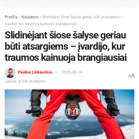
Pradžia
»
Naujienos
»
Slidinėjant šiose šalyse geriau būti atsargiems –
įvardijo, kur traumos kainuoja brangiausiai
Slidinėjant šiose šalyse geriau
būti atsargiems – įvardijo, kur
traumos kainuoja brangiausiai
Paulius Liškauskas
2025-02-14
A
A
Laikas: 3 min skaitymo