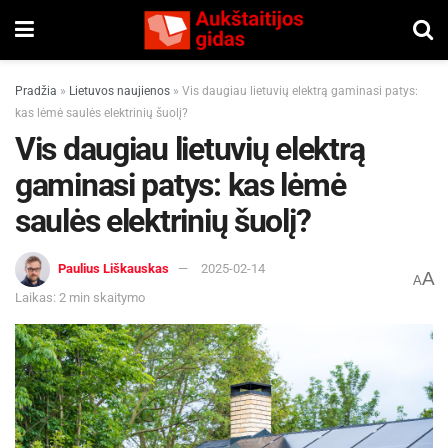
Pradžia
»
Lietuvos naujienos
»
Vis daugiau lietuvių elektrą gaminasi patys:
kas lėmė saulės elektrinių šuolį?
Vis daugiau lietuvių elektrą
gaminasi patys: kas lėmė
saulės elektrinių šuolį?
Paulius Liškauskas
2025-02-14
A
A
Laikas: 2 min skaitymo