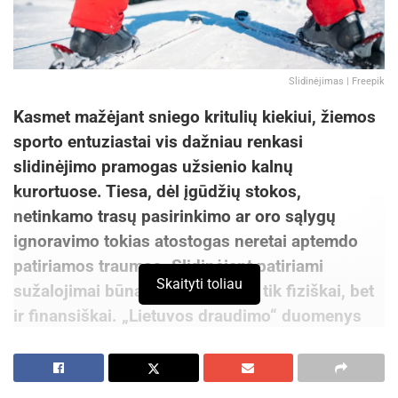
Slidinėjimas | Freepik
Kasmet mažėjant sniego kritulių kiekiui, žiemos
sporto entuziastai vis dažniau renkasi
slidinėjimo pramogas užsienio kalnų
kurortuose. Tiesa, dėl įgūdžių stokos,
netinkamo trasų pasirinkimo ar oro sąlygų
ignoravimo tokias atostogas neretai aptemdo
patiriamos traumos. Slidinėjant patiriami
Skaityti toliau
sužalojimai būna skausmingi ne tik fiziškai, bet
ir finansiškai. „Lietuvos draudimo“ duomenys
atskleidžia, kokių šalių kalnų kurortuose
susižeidus gydymas lietuviams atsieina
brangiausiai.