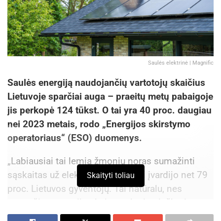
Saulės elektrinė | Magnific
Saulės energiją naudojančių vartotojų skaičius
Lietuvoje sparčiai auga – praeitų metų pabaigoje
jis perkopė 124 tūkst. O tai yra 40 proc. daugiau
nei 2023 metais, rodo „Energijos skirstymo
operatoriaus“ (ESO) duomenys.
„Labiausiai tai lemia žmonių noras sumažinti
sąskaitas už elektrą. Šią priežastį įvardijo net 79
Skaityti toliau
proc. Lietuvos gyventojų. Tai natūralu, nes
augančios energijos kainos skatina ieškoti
ilgalaikių sprendimų, leidžiančių stabilizuoti