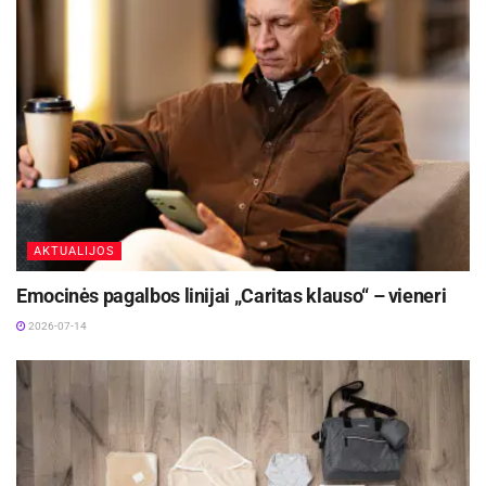
sraigtasparnio paslaugų. Šios specializuotos
paslaugos gali žymiai padidinti bendras išlaidas,
todėl būtina įsitikinti, kad draudimas apimtų ne
tik gydymą, bet ir transportavimą“, – sako Artūras
Juodeikis, „Lietuvos draudimo“ žalų
departamento direktorius.
AKTUALIJOS
Kaip pabrėžia ekspertas, paskutinių dviejų
Emocinės pagalbos linijai „Caritas klauso“ – vieneri
sezonų metu slidinėtojai iš Lietuvos iš viso
2026-07-14
patyrė nelaimingų atsitikimų ir traumų žalų už
285 tūkst. eurų, iš kurių 99 tūkst. teko Austrijai, o
88 tūkst. Italijai. Pasak jo, nors slidinėjimo
sezonas paprastai trunka 4 mėnesius nuo
gruodžio iki kovo pabaigos, didžiausiu kalnuose