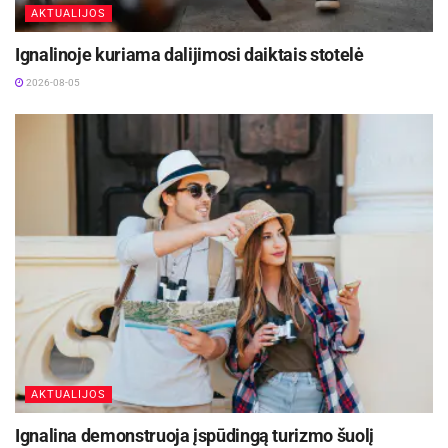
AKTUALIJOS
Stovyklautojai žino, kada ir kokioms veikloms
Ignalinoje kuriama dalijimosi daiktais stotelė
bus reikalingi išmanieji telefonai.
2026-08-05
Jei tądien nėra veiklų, kurioms reikia išmaniųjų
įrenginių, tokių kaip, pvz., QR kodų naudojimas ar
video kūrimas ir pristatymas vakarinėje
programoje, vaikams leidžiama naudotis
išmaniaisiais tik 15–20 min. per dieną – kad
galėtų paskambinti tėvams, draugams,
pasinaudoti internetu.
AKTUALIJOS
„Kadangi šios taisyklės – visiems vienodos,
Ignalina demonstruoja įspūdingą turizmo šuolį