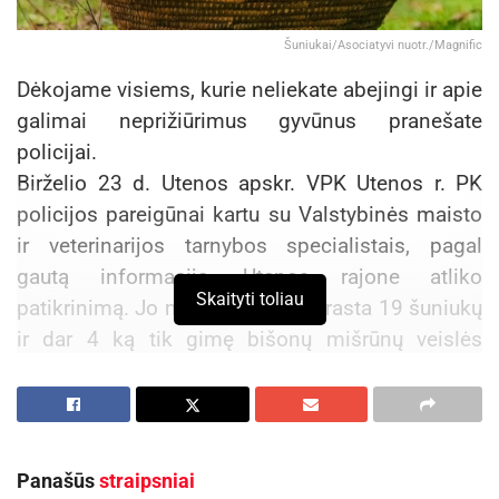
Šuniukai/Asociatyvi nuotr./Magnific
Dėkojame visiems, kurie neliekate abejingi ir apie
galimai neprižiūrimus gyvūnus pranešate
policijai.
Birželio 23 d. Utenos apskr. VPK Utenos r. PK
policijos pareigūnai kartu su Valstybinės maisto
ir veterinarijos tarnybos specialistais, pagal
gautą informaciją, Utenos rajone atliko
Skaityti toliau
patikrinimą. Jo metu pas moterį rasta 19 šuniukų
ir dar 4 ką tik gimę bišonų mišrūnų veislės
šuniukai. Gyvūnai buvo laikomi itin
netinkamomis sąlygomis – uždaryti narvuose ir
tinkamai neprižiūrimi. Visi šuniukai iš moters
buvo paimti ir perduoti Utenos rajono gyvūnų
Panašūs
straipsniai
mylėtojų draugijai, kur jais jau pasirūpinta.