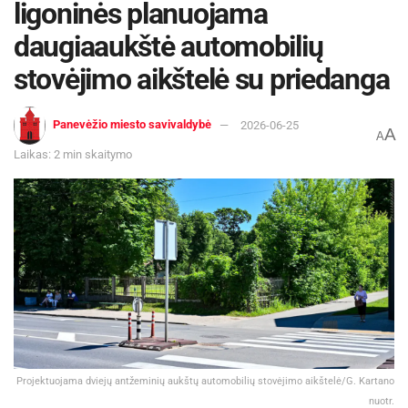
ligoninės planuojama
daugiaaukštė automobilių
stovėjimo aikštelė su priedanga
Panevėžio miesto savivaldybė
2026-06-25
A
A
Laikas: 2 min skaitymo
Projektuojama dviejų antžeminių aukštų automobilių stovėjimo aikštelė/G. Kartano
nuotr.