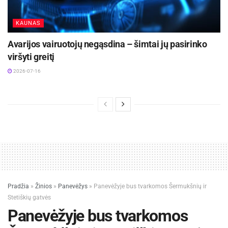
KAUNAS
Avarijos vairuotojų negąsdina – šimtai jų pasirinko
viršyti greitį
2026-07-16
Pradžia
»
Žinios
»
Panevėžys
»
Panevėžyje bus tvarkomos Šermukšnių ir
Stetiškių gatvės
Panevėžyje bus tvarkomos