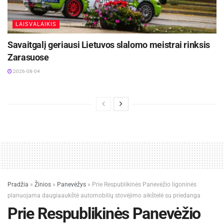
LAISVALAIKIS
Savaitgalį geriausi Lietuvos slalomo meistrai rinksis
Zarasuose
2026-08-04
Pradžia
»
Žinios
»
Panevėžys
»
Prie Respublikinės Panevėžio ligoninės
planuojama daugiaaukštė automobilių stovėjimo aikštelė su priedanga
Prie Respublikinės Panevėžio