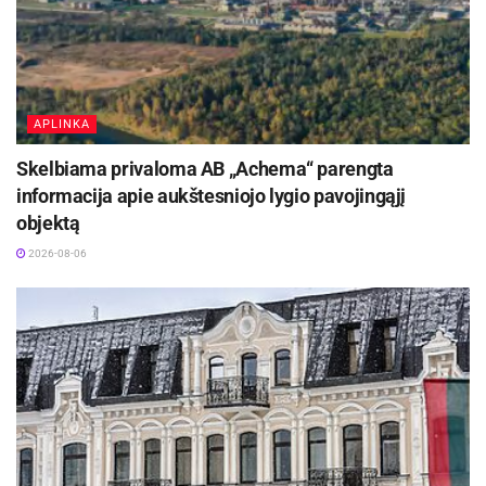
Žymos:
Panevėžio miesto savivaldybė
APLINKA
Skelbiama privaloma AB „Achema“ parengta
informacija apie aukštesniojo lygio pavojingąjį
objektą
2026-08-06