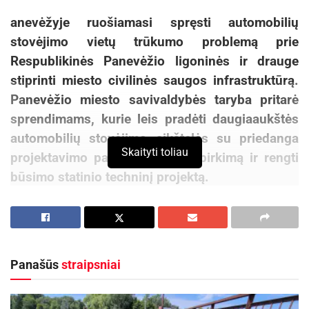
anevėžyje ruošiamasi spręsti automobilių
stovėjimo vietų trūkumo problemą prie
Respublikinės Panevėžio ligoninės ir drauge
stiprinti miesto civilinės saugos infrastruktūrą.
Panevėžio miesto savivaldybės taryba pritarė
sprendimams, kurie leis pradėti daugiaaukštės
automobilių stovėjimo aikštelės su priedanga
Skaityti toliau
projektavimo paslaugų viešąjį pirkimą ir rengti
būsimo statinio techninį projektą.
„Ligoninė yra vieta, kur žmonės atvyksta
ieškodami pagalbos, todėl papildomi rūpesčiai
dėl automobilių stovėjimo neturėtų tapti jų
Panašūs
straipsniai
kasdienybės dalimi. Šis projektas svarbus tuo,
kad vienu sprendimu siekiama pagerinti
susisiekimo sąlygas prie gydymo įstaigos ir