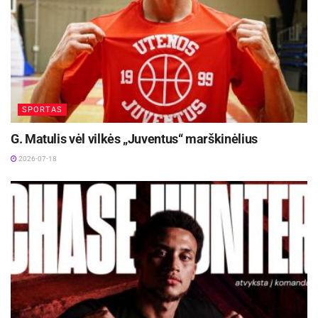
SPORTAS
G. Matulis vėl vilkės „Juventus“ marškinėlius
2026-07-18