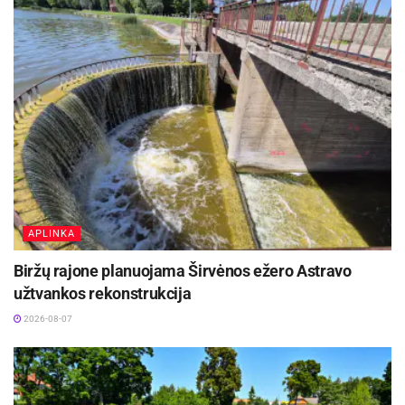
sykiu stiprinti miesto pasirengimą
ekstremaliosioms situacijoms“, – sako
Panevėžio miesto merė Loreta Masiliūnienė.
Aktualios
naujienos
Kauno žaliosios erdvės džiugina nuo pirmųjų
pavasario žiedų iki rudens sezono pabaigos
2026-08-07
APLINKA
Rokiškyje užbaigtas remontuoti Respublikos
gatvės dviračių ir pėsčiųjų takas
Biržų rajone planuojama Širvėnos ežero Astravo
2026-08-07
užtvankos rekonstrukcija
2026-08-07
Numatoma, kad Trumpojoje gatvėje, buvusio
vaikų lopšelio-darželio „Saulutė“ vietoje, bus
projektuojama dviejų antžeminių aukštų