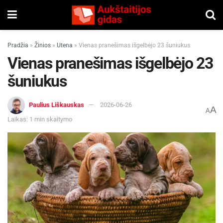
Pradžia
»
Žinios
»
Utena
»
Vienas pranešimas išgelbėjo 23 šuniukus
Vienas pranešimas išgelbėjo 23
šuniukus
Paulius Liškauskas
2026-06-26
A
A
Laikas: 1 min skaitymo