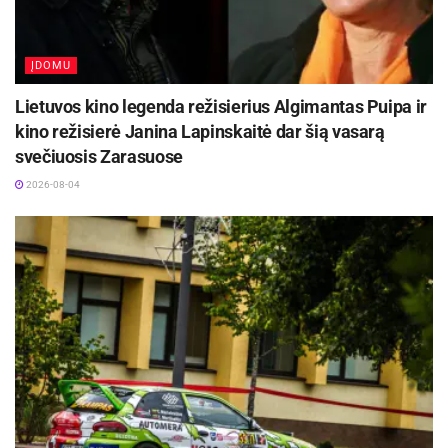
Žymos:
Kauno miesto savivaldybė
ĮDOMU
Lietuvos kino legenda režisierius Algimantas Puipa ir
kino režisierė Janina Lapinskaitė dar šią vasarą
svečiuosis Zarasuose
2026-08-04