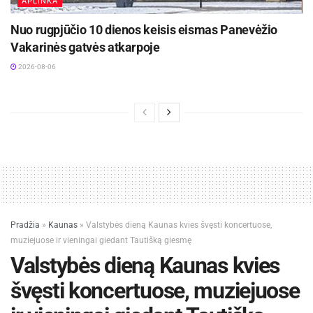
APLINKA
Nuo rugpjūčio 10 dienos keisis eismas Panevėžio
Vakarinės gatvės atkarpoje
2026-08-06
Pradžia
»
Kaunas
»
Valstybės dieną Kaunas kvies švęsti koncertuose,
muziejuose ir vieningai giedant Tautišką giesmę
Valstybės dieną Kaunas kvies
švęsti koncertuose, muziejuose