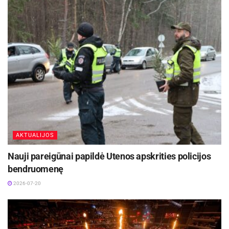
finansavimas
2026-07-23
Kauno policija aiškinasi, kas apiplėšė žmogų
2026-07-22
Šaltinis:
Utenos apskrities VPK
AKTUALIJOS
Nauji pareigūnai papildė Utenos apskrities policijos
bendruomenę
2026-07-20