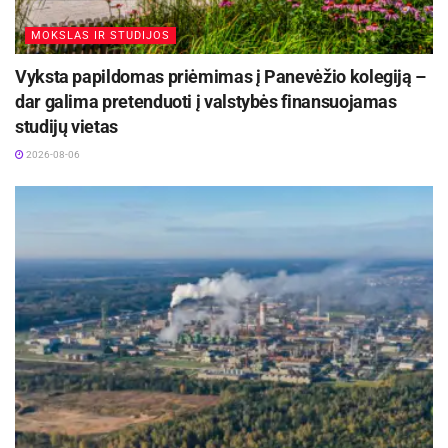
dalyse.
MOKSLAS IR STUDIJOS
Šaltinis:
Panevėžio miesto savivaldybė
Vyksta papildomas priėmimas į Panevėžio kolegiją –
dar galima pretenduoti į valstybės finansuojamas
Žymos:
Panevėžio miesto savivaldybė
studijų vietas
2026-08-06