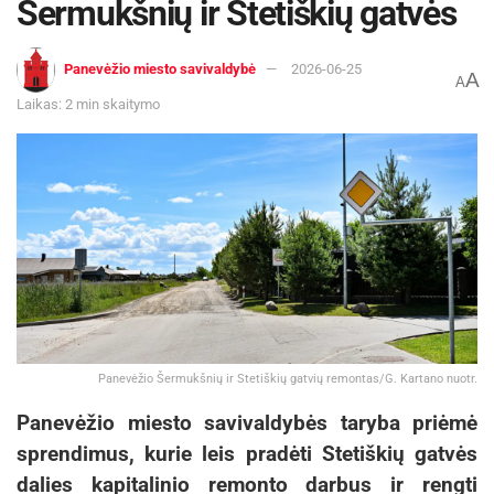
Šermukšnių ir Stetiškių gatvės
Panevėžio miesto savivaldybė
2026-06-25
A
A
Laikas: 2 min skaitymo
Panevėžio Šermukšnių ir Stetiškių gatvių remontas/G. Kartano nuotr.
Panevėžio miesto savivaldybės taryba priėmė
sprendimus, kurie leis pradėti Stetiškių gatvės
dalies kapitalinio remonto darbus ir rengti