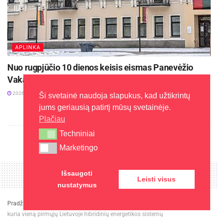
APLINKA
Nuo rugpjūčio 10 dienos keisis eismas Panevėžio
Vakarinės gatvės atkarpoje
2026-08-06
Ši svetainė naudoja slapukus, kad užtikrintų
jums geriausią patirtį mūsų svetainėje.
Plačiau
Techniniai
Techniniai
Marketingo
Marketingo
Išsaugoti
Leisti visus
nustatymus
Pradžia
»
Žinios
»
Panevėžys
»
7,6 mln. eurų investicija: „Panevėžio energija“
kuria vieną pirmųjų Lietuvoje hibridinių energetikos sistemų