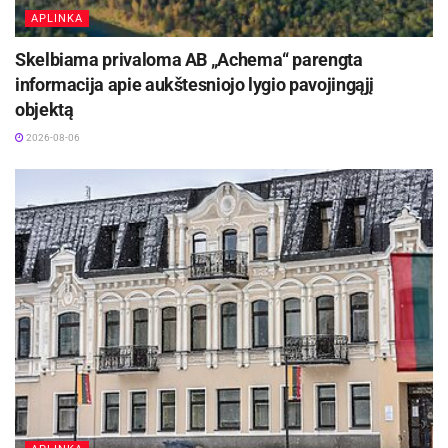
APLINKA
Skelbiama privaloma AB „Achema“ parengta
informacija apie aukštesniojo lygio pavojingąjį
objektą
2026-08-06