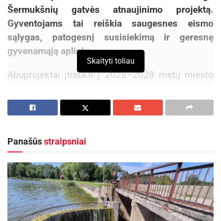
Šermukšnių gatvės atnaujinimo projektą.
Gyventojams tai reiškia saugesnes eismo
sąlygas, patogesnį susisiekimą ir geresnę
gyvenamąją aplinką.
Skaityti toliau
Abuprojektai įtraukti į 2026–2028 metų miesto
gatvių tvarkymo prioritetinį sąrašą.
Aktualios
naujienos
Kauno žaliosios erdvės džiugina nuo pirmųjų
Panašūs
straipsniai
pavasario žiedų iki rudens sezono pabaigos
2026-08-07
Rokiškyje užbaigtas remontuoti Respublikos
gatvės dviračių ir pėsčiųjų takas
2026-08-07