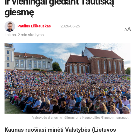
ir vieningai giedant Tautišką
giesmę
Paulius Liškauskas
2026-06-25
A
A
Laikas: 2 min skaitymo
Valstybės dienos minėjimas prie Kauno pilies/Kauno m.sav.nuotr.
Kaunas ruošiasi minėti Valstybės (Lietuvos