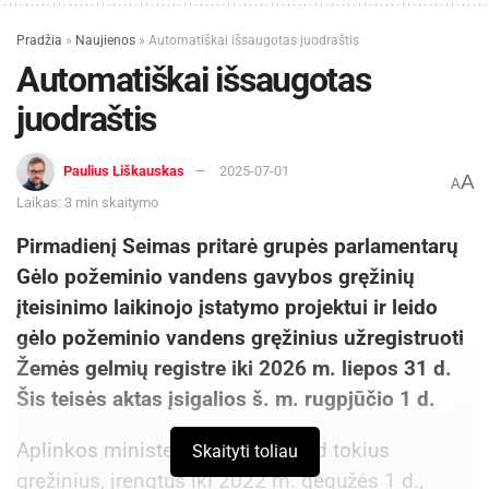
Pradžia
»
Naujienos
»
Automatiškai išsaugotas juodraštis
Pataria rinktis vandeningus vaisius ir daržoves / Unsplash
Automatiškai išsaugotas
Vasarą – vandeningi vaisiai ir daržovės
juodraštis
Specialisčių teigimu, subalansuota mityba taip
Paulius Liškauskas
2025-07-01
pat atlieka svarbų vaidmenį dehidratacijos
A
A
prevencijoje: vaisiai, daržovės, riešutai ir kiti
Laikas: 3 min skaitymo
maisto produktai natūraliai aprūpina organizmą
Pirmadienį Seimas pritarė grupės parlamentarų
būtinomis medžiagomis, kurios padeda palaikyti
Gėlo požeminio vandens gavybos gręžinių
tinkamą hidratacijos lygį.
įteisinimo laikinojo įstatymo projektui ir leido
gėlo požeminio vandens gręžinius užregistruoti
Maleckaitė vasarą pataria rinktis vandeningus
Žemės gelmių registre iki 2026 m. liepos 31 d.
vaisius ir daržoves – agurkus, cukinijas, arbūzus,
Šis teisės aktas įsigalios š. m. rugpjūčio 1 d.
persikus ar braškes, o ruošiantis kelionėms ar
ilgam buvimui saulėkaitoje vaistininkė pataria su
Aplinkos ministerija primena, kad tokius
Skaityti toliau
savimi turėti vandens, elektrolitų miltelių ar
gręžinius, įrengtus iki 2022 m. gegužės 1 d.,