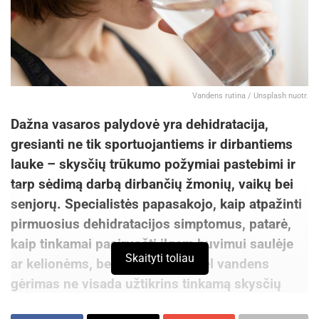
Vandens rutina / Unsplash nuotr.
Dažna vasaros palydovė yra dehidratacija,
gresianti ne tik sportuojantiems ir dirbantiems
lauke – skysčių trūkumo požymiai pastebimi ir
tarp sėdimą darbą dirbančių žmonių, vaikų bei
senjorų. Specialistės papasakojo, kaip atpažinti
pirmuosius dehidratacijos simptomus, patarė,
kaip tinkamai pasiruošti ilgam buvimui saulėje
Skaityti toliau
ar kelionėms, bei atskleidė, kodėl vandens
gėrimas ne visada užtikrins tinkamą skysčių
pusiausvyrą.