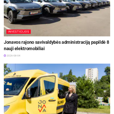
rankų įrangos, kt. pašaliniai veiksmai, galintys
turėti įtakos saugiai vairuoti).
Apskričių vyriausieji policijos komisariatai savo
prižiūrimose teritorijose gali organizuoti ir kitas
INVESTICIJOS
papildomas priemones (reidus).
Jonavos rajono savivaldybės administraciją papildė 8
nauji elektromobiliai
Žymos:
Lietuvos policija
2026-08-04