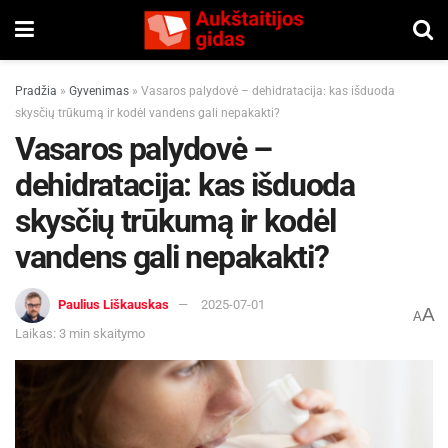
Pradžia
»
Gyvenimas
»
Vasaros palydovė – dehidratacija: kas išduoda
skysčių trūkumą ir kodėl vandens gali nepakakti?
Vasaros palydovė –
dehidratacija: kas išduoda
skysčių trūkumą ir kodėl
vandens gali nepakakti?
Paulius Liškauskas
2025-07-01
A
A
Laikas: 3 min skaitymo