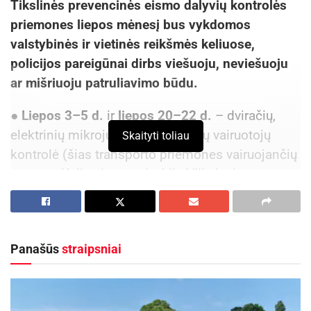
Tikslinės prevencinės eismo dalyvių kontrolės
priemones liepos mėnesį bus vykdomos
valstybinės ir vietinės reikšmės keliuose,
policijos pareigūnai dirbs viešuoju, neviešuoju
ar mišriuoju patruliavimo būdu.
●
Liepos 3–5 d.
ir
liepos 20–22 d.
– dviračių,
elektrinių mikrojudumo priemonių vairuotojų
Skaityti toliau
kontrolė (šias transporto priemones vairuojančių
asmenų Kelių eismo taisyklių VIII skyriaus
„Reikalavimai dviračių vairuotojams“ ir VIII(1)
skyriaus „Elektrinių mikrojudumo priemonių
vairuotojams taikomi reikalavimai ir draudimai“
Panašūs
straipsniai
nuostatų laikymasis). Ypatingas dėmesys
skiriamas nepilnamečiams, taip pat maisto
kurjerių, vairuojančių dviračius, elektrinius
mopedus, elektrines mikrojudumo priemones,