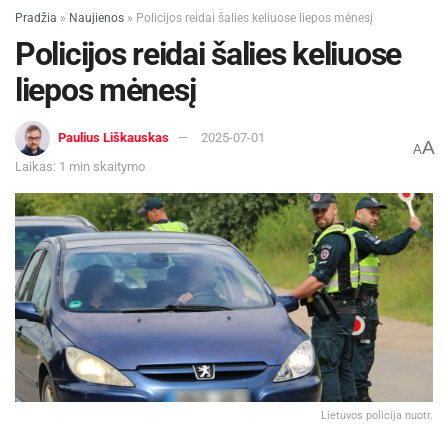
Pradžia
»
Naujienos
»
Policijos reidai šalies keliuose liepos mėnesį
Policijos reidai šalies keliuose
liepos mėnesį
Paulius Liškauskas
2025-07-01
A
A
Laikas: 1 min skaitymo
Lietuvos policija nuotr.