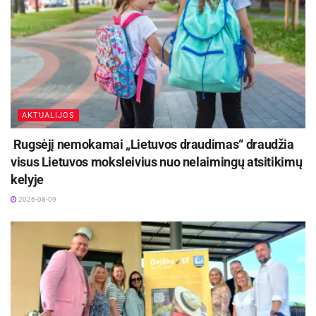
Šaltinis:
Panevėžio miesto savivaldybė
Žymos:
Panevėžio miesto savivaldybė
AKTUALIJOS
Rugsėjį nemokamai „Lietuvos draudimas“ draudžia
visus Lietuvos moksleivius nuo nelaimingų atsitikimų
kelyje
2026-08-09