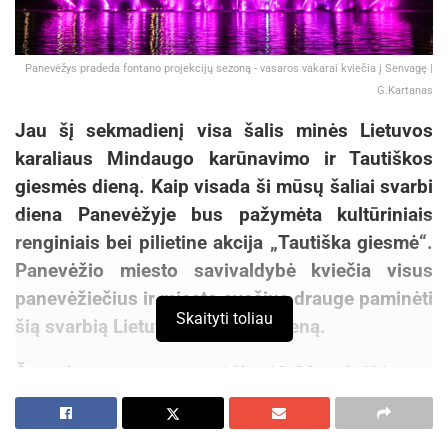
Panevėžys pradeda fontano projekcijų sezoną - vasaros vakarai kviečia į Senvagę |
G.Kartanas
Jau šį sekmadienį visa šalis minės Lietuvos
karaliaus Mindaugo karūnavimo ir Tautiškos
giesmės dieną. Kaip visada ši mūsų šaliai svarbi
diena Panevėžyje bus pažymėta kultūriniais
renginiais bei pilietine akcija „Tautiška giesmė“.
Panevėžio miesto savivaldybė kviečia visus
panevėžiečius ir miesto svečius drauge paminėti
Skaityti toliau
šią svarbią Lietuvos valstybei dieną.
Šventės programa prasidės 10.30 val.
Kristaus
Karaliaus katedroje aukojamomis šv. Mišiomis,
po kurių 12 val. Laisvės aikštėje prie miesto