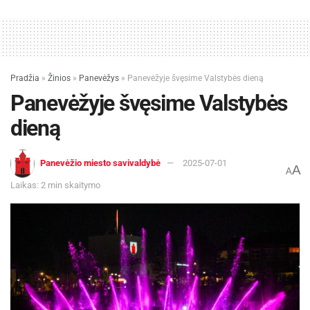
Pradžia
»
Žinios
»
Panevėžys
»
Panevėžyje švęsime Valstybės dieną
Panevėžyje švęsime Valstybės
dieną
Panevėžio miesto savivaldybė
2025-07-01
A
A
Laikas: 2 min skaitymo