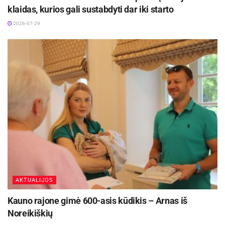
pagalbą.
klaidas, kurios gali sustabdyti dar iki starto
2026-07-29
Aktualios
naujienos
Kauno rajone 700-asis šių metų kūdikis – Jonė iš
Ringaudų
2026-07-31
Pradedama kompensuoti deguonies aparatų
nuoma miego apnėja sergantiems pacientams
2026-07-29
AKTUALIJOS
Kauno rajone gimė 600-asis kūdikis – Arnas iš
Noreikiškių