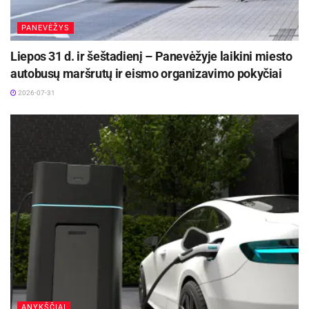
PANEVĖŽYS
Liepos 31 d. ir šeštadienį – Panevėžyje laikini miesto
autobusų maršrutų ir eismo organizavimo pokyčiai
2026-07-31
ANYKŠČIAI